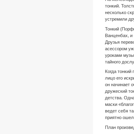
тонкий. Толс
несколько ск
устремили дру
Тонкий (Порф
Ванценбах, и
Друзья перев
асессором уж
уроками музык
тайного досл
Когда тонкий 
лицо его иск
он начинает 
дружеский тон
детства. Одн
маски «благог
ведет себя та
приятно оше
План произве