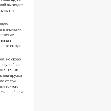
нкий выглядит
зались и
енную
 в гимназии.
ллежским
атывать
, что он «до
ел, но скоро
тно улыбаясь,
амильярный
ь они друзья
ло от той
мья тонкого
и сын – «были