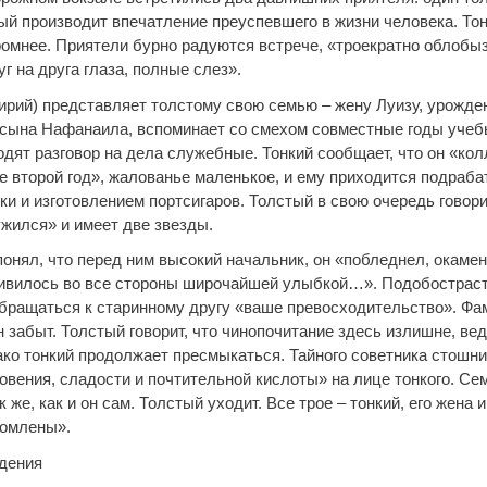
тый производит впечатление преуспевшего в жизни человека. То
ромнее. Приятели бурно радуются встрече, «троекратно облобы
г на друга глаза, полные слез».
ирий) представляет толстому свою семью – жену Луизу, урожд
 сына Нафанаила, вспоминает со смехом совместные годы учебы
одят разговор на дела служебные. Тонкий сообщает, что он «ко
е второй год», жалованье маленькое, и ему приходится подраб
и и изготовлением портсигаров. Толстый в свою очередь говорит
ужился» и имеет две звезды.
понял, что перед ним высокий начальник, он «побледнел, окамен
ривилось во все стороны широчайшей улыбкой…». Подобострас
обращаться к старинному другу «ваше превосходительство». Ф
 забыт. Толстый говорит, что чинопочитание здесь излишне, вед
ако тонкий продолжает пресмыкаться. Тайного советника стошни
овения, сладости и почтительной кислоты» на лице тонкого. Се
к же, как и он сам. Толстый уходит. Все трое – тонкий, его жена 
ломлены».
дения