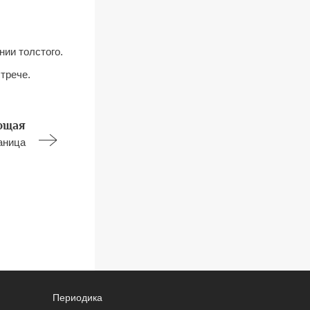
нии толстого.
трече.
ющая
аница
Периодика