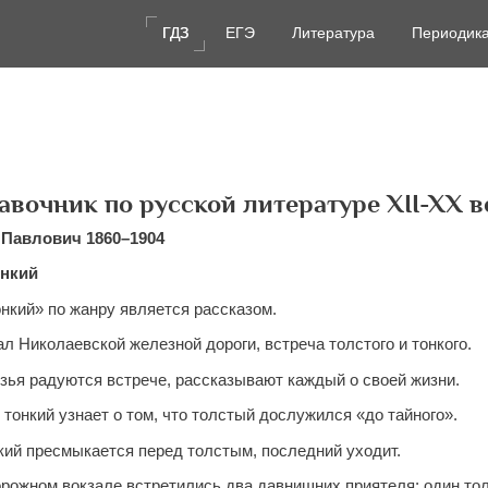
ГДЗ
ГДЗ
ЕГЭ
ЕГЭ
Литература
Литература
Периодик
Периодик
авочник по русской литературе XII-XX в
 Павлович 1860–1904
онкий
онкий» по жанру является рассказом.
ал Николаевской железной дороги, встреча толстого и тонкого.
узья радуются встрече, рассказывают каждый о своей жизни.
тонкий узнает о том, что толстый дослужился «до тайного».
нкий пресмыкается перед толстым, последний уходит.
рожном вокзале встретились два давнишних приятеля: один тол