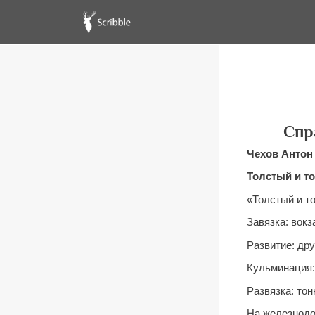
Спр
Чехов Антон
Толстый и т
«Толстый и т
Завязка: вокз
Развитие: др
Кульминация: 
Развязка: то
На железнодо