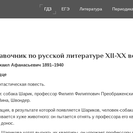
ГДЗ
ГДЗ
ЕГЭ
ЕГЭ
Литература
Литература
Периодик
Периодик
авочник по русской литературе XII-XX в
хаил Афанасьевич 1891–1940
дце
нтастическая повесть.
и: собака Шарик, профессор Филипп Филиппович Преображенски
Зина, Швондер.
ация, в результате которой появляется Шариков, человек-собак
вается хуже животного: он пытается отнять у профессора его кв
 донос.
 Шарикова хотят выгнать их квартиры, он угрожает профессору 