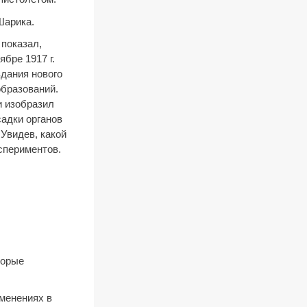
Шарика.
 показал,
бре 1917 г.
здания нового
образований.
и изобразил
адки органов
Увидев, какой
спериментов.
торые
менениях в