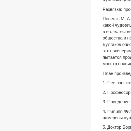
Развязка: пр
Повесть М. А.
какой чудови
в его естеств
общества и н
Булгаков опис
этот экспери
пытается про
монстр появи
План произве
1. Пес расска
2. Профессор
3. Поведение
4. Филипп Фи
намерены «уп
5. Доктор Бо