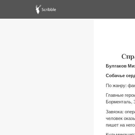
Спр
Булгаков Ми
Собачье сер
По жанру: фа
Главные геро
Борменталь, 
Завязка: опер
человек оказы
пишет на него
Кульминация: