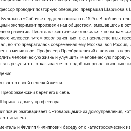
офессор проводит повторную операцию, превращая Шарикова в 
 Булгакова «Собачье сердце» написана в 1925 г. В ней писатель
щный эксперимент произвели над обществом, вмешавшись в октя
енное развитие. Писатель скептически относился к попыткам со
ового человека путем революционных, т. е. насильственных пре
ал, во что превратилась современная ему Москва, вся Россия, 
мент в миниатюре. Профессор Преображенский с помощью перес
длить человеческую жизнь и улучшить «человеческую породу». 
лся в результате, отказывается от подобных революционных эк
дения
зывает о своей нелегкой жизни.
 Преображенский берет его к себе.
 Шарика в доме у профессора.
липпович разговаривает с «товарищами» из домоуправления, ко
лотнить» его.
рменталь и Филипп Филиппович беседуют о катастрофических из