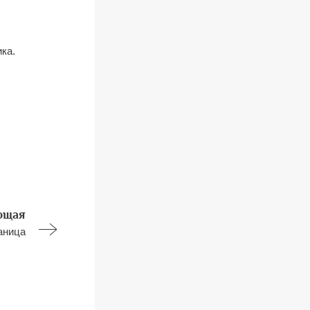
ка.
ющая
аница