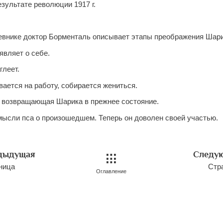
зультате революции 1917 г.
невнике доктор Борменталь описывает этапы преображения Шари
являет о себе.
глеет.
вается на работу, собирается жениться.
, возвращающая Шарика в прежнее состояние.
мысли пса о произошедшем. Теперь он доволен своей участью.
дыдущая
Следу
ница
Стр
Оглавление