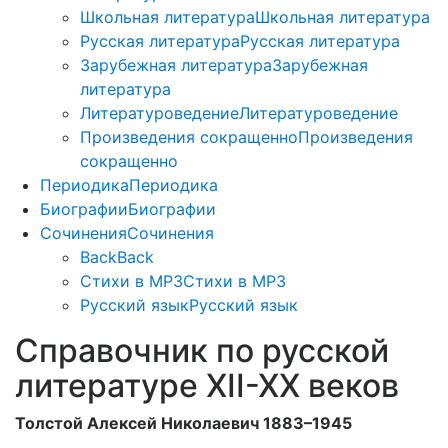
Школьная литература
Школьная литература
Русская литература
Русская литература
Зарубежная литература
Зарубежная
литература
Литературоведение
Литературоведение
Произведения сокращенно
Произведения
сокращенно
Периодика
Периодика
Биографии
Биографии
Сочинения
Сочинения
Back
Back
Стихи в MP3
Стихи в MP3
Русский язык
Русский язык
Справочник по русской
литературе XII-XX веков
Толстой Алексей Николаевич 1883–1945