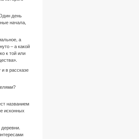
«Один день
дные начала,
альное, а
нуто – а какой
ко к той или
щества».
 и в рассказе
телями?
ест названием
ие исконных
 деревни.
интересами