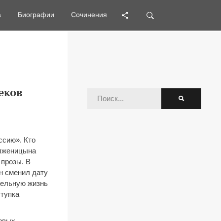
а
а
Биографии
Биографии
Сочинения
Сочинения
еков
ссию». Кто
олженицына
 прозы. В
ын сменил дату
тельную жизнь
ступка
рвых