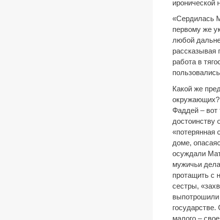
иронической н
«Сердилась Ма
первому же ук
любой дальне
рассказывая 
работа в тяго
пользовались
Какой же пред
окружающих? 
Фаддей – вот 
достоинству о
«потерянная 
доме, опасаяс
осуждали Матр
мужичьи дела
протащить с 
сестры, «захв
выпотрошили 
государстве. 
малого – свое