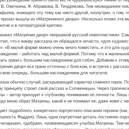
 В. Овечкина, Ф. Абрамова, В. Тендрякова. Тем неожиданнее по
фьева, знающего эту тему как никто другой, «изнутри», о том, ч
 проза» вышла из «Матрениного двора». Несколько позже эта 
итие и в литературной критике.
назвал «Матренин двор» «вершиной русской новеллистики». С
тил, что к жанру рассказа он обращался нечасто, «для художес
»: «В малой форме можно очень много поместить, и это для худ
аждение – работать над малой формой. Потому что в маленько
вать грани с большим наслаждением для себя». Добавим к этому
ренин двор» все грани отточены с блеском, и встреча с расска
в свою очередь, большим наслаждением для читателя.
сказа обычно случай, раскрывающий характер главного героя. П
у принципу строит свой рассказ и Солженицын. Через трагичес
ны – автор приходит к глубокому пониманию ее личности. Лишь
о мною образ Матрены, какой я не понимал ее, даже живя с нею
ает подробного, конкретного портретного описания героини (как,
ешность Фаддея). Лишь одна портретная деталь постоянно под
учезарная», «добрая», «извиняющаяся» улыбка Матрены. Тем не