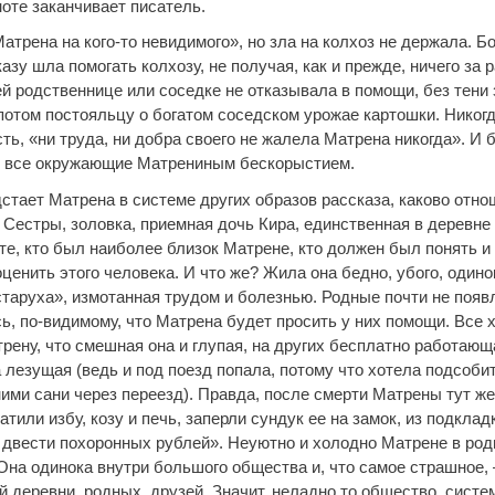
оте заканчивает писатель.
трена на кого-то невидимого», но зла на колхоз не держала. Бо
азу шла помогать колхозу, не получая, как и прежде, ничего за 
й родственнице или соседке не отказывала в помощи, без тени 
потом постояльцу о богатом соседском урожае картошки. Никогд
сть, «ни труда, ни добра своего не жалела Матрена никогда». И
 все окружающие Матрениным бескорыстием.
стает Матрена в системе других образов рассказа, каково отно
Сестры, золовка, приемная дочь Кира, единственная в деревне 
те, кто был наиболее близок Матрене, кто должен был понять и
ценить этого человека. И что же? Жила она бедно, убого, одино
старуха», измотанная трудом и болезнью. Родные почти не появ
ь, по-видимому, что Матрена будет просить у них помощи. Все 
ену, что смешная она и глупая, на других бесплатно работающа
 лезущая (ведь и под поезд попала, потому что хотела подсоби
ними сани через переезд). Правда, после смерти Матрены тут ж
атили избу, козу и печь, заперли сундук ее на замок, из подклад
двести похоронных рублей». Неуютно и холодно Матрене в ро
Она одинока внутри большого общества и, что самое страшное, 
й деревни, родных, друзей. Значит, неладно то общество, систе