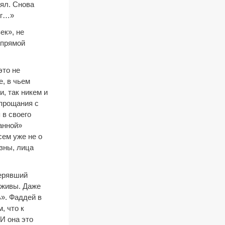
аял. Снова
ег…»
ек», не
 прямой
это не
, в чьем
, так никем и
 прощания с
 в своего
анной»
сем уже не о
зны, лица
терявший
аживы. Даже
ь». Фаддей в
, что к
И она это