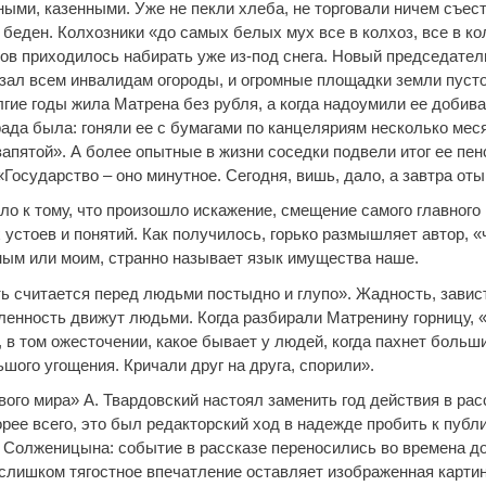
ными, казенными. Уже не пекли хлеба, не торговали ничем съес
 беден. Колхозники «до самых белых мух все в колхоз, все в ко
ров приходилось набирать уже из-под снега. Новый председател
резал всем инвалидам огороды, и огромные площадки земли пуст
гие годы жила Матрена без рубля, а когда надоумили ее добива
рада была: гоняли ее с бумагами по канцеляриям несколько меся
 запятой». А более опытные в жизни соседки подвели итог ее пе
Государство – оно минутное. Сегодня, вишь, дало, а завтра оты
ло к тому, что произошло искажение, смещение самого главного 
 устоев и понятий. Как получилось, горько размышляет автор, 
ым или моим, странно называет язык имущества наше.
ть считается перед людьми постыдно и глупо». Жадность, завист
бленность движут людьми. Когда разбирали Матренину горницу, 
 в том ожесточении, какое бывает у людей, когда пахнет больш
шого угощения. Кричали друг на друга, спорили».
ого мира» А. Твардовский настоял заменить год действия в рас
орее всего, это был редакторский ход в надежде пробить к публ
 Солженицына: событие в рассказе переносились во времена д
 слишком тягостное впечатление оставляет изображенная картин