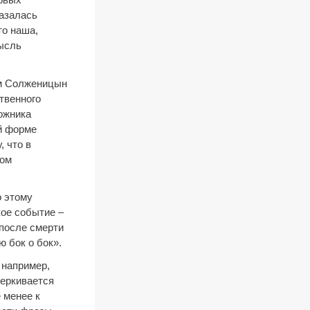
казалась
то наша,
мысль
ам Солженицын
твенного
ожника
й форме
, что в
зом
о этому
кое событие –
 после смерти
 бок о бок».
 например,
черкивается
 менее к