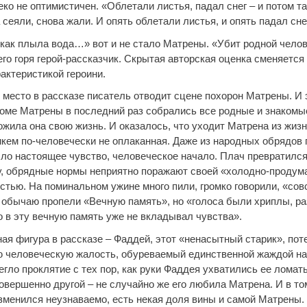
ко не оптимистичен. «Облетали листья, падал снег – и потом т
 сеяли, снова жали. И опять облетали листья, и опять падал сн
 как плыла вода…» вот и не стало Матрены. «Убит родной челов
го горя герой-рассказчик. Скрытая авторская оценка сменяется
актеристикой героини.
 место в рассказе писатель отводит сцене похорон Матрены. И 
доме Матрены в последний раз собрались все родные и знакомые
жила она свою жизнь. И оказалось, что уходит Матрена из жизни
никем по-человечески не оплаканная. Даже из народных обрядов
ло настоящее чувство, человеческое начало. Плач превратился
у, обрядные нормы неприятно поражают своей «холодно-продум
стью. На поминальном ужине много пили, громко говорили, «сов
 обычаю пропели «Вечную память», но «голоса были хриплы, ра
о в эту вечную память уже не вкладывал чувства».
ая фигура в рассказе – Фаддей, этот «ненасытный старик», по
 человеческую жалость, обуреваемый единственной жаждой н
егло проклятие с тех пор, как руки Фаддея ухватились ее ломат
вершенно другой – не случайно же его любила Матрена. И в том
зменился неузнаваемо, есть некая доля вины и самой Матрены. 