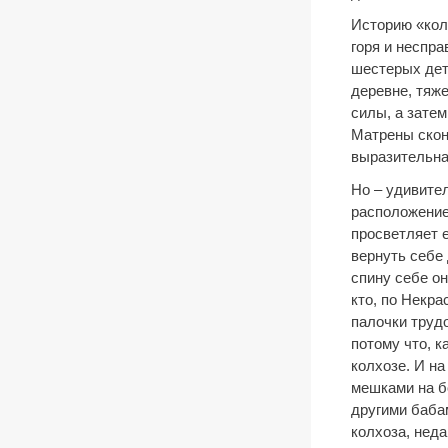
Историю «кол
горя и неспр
шестерых дет
деревне, тяже
силы, а затем
Матрены скон
выразительна
Но – удивите
расположение
просветляет е
вернуть себе 
спину себе он
кто, по Некра
палочки трудо
потому что, к
колхозе. И на
мешками на б
другими баба
колхоза, неда