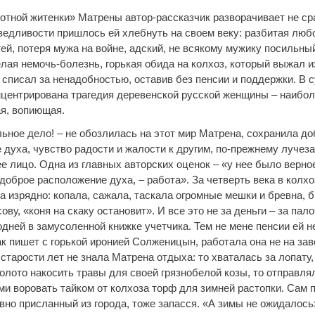
отной житенки» Матрены автор-рассказчик разворачивает не сра
аведливости пришлось ей хлебнуть на своем веку: разбитая люб
ей, потеря мужа на войне, адский, не всякому мужику посильный
лая немочь-болезнь, горькая обида на колхоз, который выжал и
 списал за ненадобностью, оставив без пенсии и поддержки. В 
центрирована трагедия деревенской русской женщины – наибо
я, вопиющая.
льное дело! – не обозлилась на этот мир Матрена, сохранила д
 духа, чувство радости и жалости к другим, по-прежнему лучез
е лицо. Одна из главных авторских оценок – «у нее было верно
доброе расположение духа, – работа». За четверть века в колх
а изрядно: копала, сажала, таскала огромные мешки и бревна, б
сову, «коня на скаку остановит». И все это не за деньги – за пало
дней в замусоленной книжке учетчика. Тем не мене пенсии ей н
ак пишет с горькой иронией Солженицын, работала она не на зав
 старости лет не знала Матрена отдыха: то хваталась за лопату,
олото накосить травы для своей грязнобелой козы, то отправля
ми воровать тайком от колхоза торф для зимней растопки. Сам
вно присланный из города, тоже запасся. «А зимы не ожидалось»