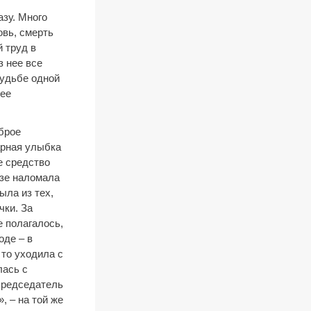
зу. Много
овь, смерть
 труд в
з нее все
судьбе одной
лее
оброе
арная улыбка
е средство
озе наломала
ыла из тех,
чки. За
е полагалось,
оде – в
 то уходила с
лась с
 председатель
, – на той же