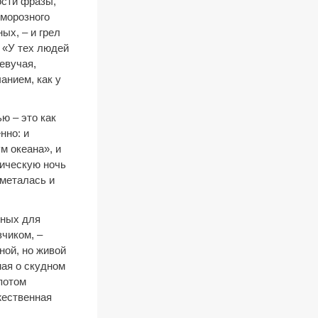
ости фразы,
 морозного
ых, – и грел
 «У тех людей
евучая,
анием, как у
ю – это как
нно: и
м океана», и
гическую ночь
 металась и
жных для
зчиком, –
ой, но живой
мая о скудном
потом
жественная