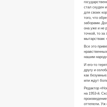
государствен
стал скуден и
для своих ко
того, что об
заборами. Дол
она уже и не 
точкой, то за
мытарствам: «
Все это приве
нравственных
нашим народн
И его-то теря
другу и озло
как безумные,
или ждут боль
Редактор «Нов
на 1953-й. Ск
произведение
оттепели. Уж