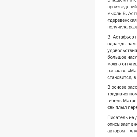
произведений
мысль В. Аста
«деревенская
получила разв
В. Астафьев 
однажды заме
удовольствия
большое насл
можно оттяги
рассказе «Мат
становится, 
В основе рас
традиционном
гибель Матре
«выплыл перед
Писатель не д
описывает вн
автором – «л