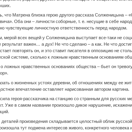
чших.
ь, что Матрена близка герою другого рассказа Солженицына – 
ича». Оба они – личности соборные, т. е. несущие в себе наро
но чувствующие личностную ответственность перед народом.
м, мерой всех вещей у Солженицына выступает все-таки не соци
 результат важен… а дух! Не что сделано – а как. Не что достиг
устает повторять он, и это ставит писателя в оппозицию не столь
еской системе, сколько к ложным нравственным основаниям об
 о ложных нравственных основаниях общества – бьет он тревогу
ор».
азать о жизненных устоях деревни, об отношениях между ее жи
достное впечатление оставляет нарисованная автором картина.
сила героя-рассказчика на станцию со странным для русских м
кт. Уже в самом названии произошло дикое нарушение, искажен
иций.
 деталей произведения складывается целостный облик русской
роизошла тут подмена интересов живого, конкретного человека 