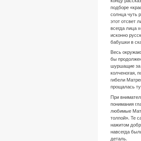
концу расска
подборе «кра
солнца чуть 
этот отсвет 
всегда лица х
исконно русс
бабушки в ск
Весь окружаю
бы продолжени
шуршащие за 
колченогая, 
гибели Матре
прощалась тут
При внимател
понимания гл
любимые Матр
толпой». Те 
нажитом добр
навсегда был
деталь.