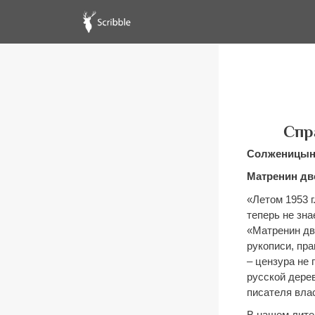
Спр
Солженицын 
Матренин д
«Летом 1953 г
теперь не зн
«Матренин дв
рукописи, пра
– цензура не
русской дере
писателя вла
В нашем лите