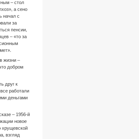
тным – стол
лхоз», а сено
ь начал с
овали за
ться пенсии,
цев – «то за
нсионным
мет».
в жизни –
«что добром
ь друг к
«все работали
ими деньгами
сказе – 1956-й
икации новое
о хрущевской
а, взгляд