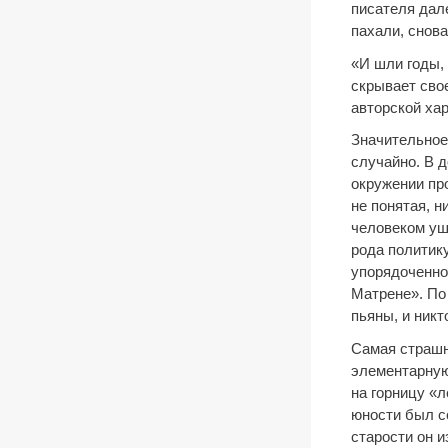
писателя дале
пахали, снова
«И шли годы,
скрывает свое
авторской хар
Значительное
случайно. В 
окружении про
не понятая, 
человеком уш
рода политик
упорядоченно
Матрене». По
пьяны, и никт
Самая страшн
элементарную
на горницу «л
юности был со
старости он и