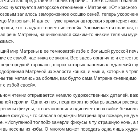
за читатель представляет облик героини… Уже в самой тональн
сок» чувствуется авторское отношение к Матрене: «От красного
розовым залилось замороженное окошко сеней, теперь укороченн
лицо Матрены». И далее – уже прямая авторская характеристика:
ороши, кто в ладах с совестью своей». Запоминается плавная, п
кая речь Матрены, начинающаяся «каким-то низким теплым мурч
азках».
щий мир Матрены в ее темноватой избе с большой русской печь
е ее самой, частичка ее жизни. Все здесь органично и естестве
перегородкой тараканы, шорох которых напоминал «далекий шу
подобранная Матреной из жалости кошка, и мыши, которые в тра
ны так метались за обоями, как будто сама Матрена «невидимо
 с избой своей».
ьном чтении открывается немало художественных деталей, ва
авной героини. Одна из них, неоднократно обыгрываемая расска
енины фикусы, что «заполонили одиночество хозяйки безмолвн
самые фикусы, что спасала однажды Матрена при пожаре, не ду
е. «Испуганной толпой» замерли фикусы в ту страшную ночь, а 
и вынесены из избы. О многом может поведать одна лишь худо