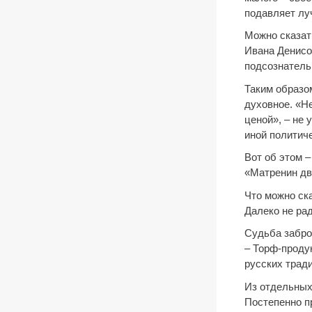
подавляет лу
Можно сказат
Ивана Денисов
подсознатель
Таким образо
духовное. «Не
ценой», – не 
иной политич
Вот об этом –
«Матренин дв
Что можно ск
Далеко не ра
Судьба забро
– Торф-проду
русских трад
Из отдельных
Постепенно п