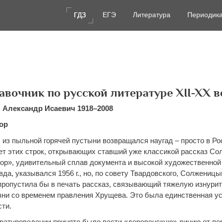
ГДЗ
ГДЗ
ЕГЭ
ЕГЭ
Литература
Литература
Периодик
Периодик
авочник по русской литературе XII-XX в
Александр Исаевич 1918–2008
вор
. из пыльной горячей пустыни возвращался наугад – просто в Ро
ает этих строк, открывающих ставший уже классикой рассказ С
ор», удивительный сплав документа и высокой художественной
вда, указывался 1956 г., но, по совету Твардовского, Солжениц
 пропустила бы в печать рассказ, связывающий тяжелую изнури
вни со временем правления Хрущева. Это была единственная у
сти.
ратуроведении принято было вести «деревенскую» линию от пе