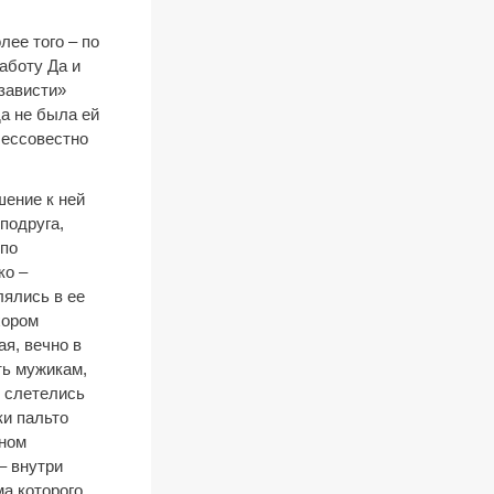
лее того – по
работу Да и
зависти»
а не была ей
 бессовестно
шение к ней
подруга,
 по
ко –
лялись в ее
хором
я, вечно в
ть мужикам,
е слетелись
ки пальто
дном
– внутри
ма которого