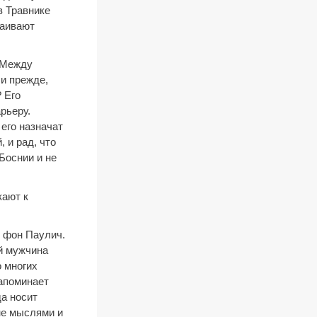
в Травнике
раивают
. Между
и прежде,
 Его
рьеру.
 его назначат
 и рад, что
Боснии и не
кают к
к фон Паулич.
й мужчина
 многих
напоминает
а носит
не мыслями и