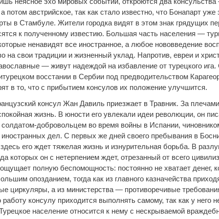
ишь неясное эхо мировых событий, откроются два консульства
а потом австрийское, так как стало известно, что Бонапарт уже
рты в Стамбуле. Жители городка видят в этом знак грядущих пе
сятся к полученному известию. Большая часть населения — тур
которые ненавидят все иностранное, а любое нововведение вос
во на свои традиции и жизненный уклад. Напротив, евреи и хри
равославные — живут надеждой на избавление от турецкого ига.
итурецком восстании в Сербии под предводительством Карагеор
рят в то, что с прибытием консулов их положение улучшится.
анцузский консул Жан Давиль приезжает в Травник. За плечам
покойная жизнь. В юности его увлекали идеи революции, он пис
 солдатом-добровольцем во время войны в Испании, чиновнико
 иностранных дел. С первых же дней своего пребывания в Босн
 здесь его ждет тяжелая жизнь и изнурительная борьба. В разлу
да которых он с нетерпением ждет, отрезанный от всего цивили
 ощущает полную беспомощность: постоянно не хватает денег, 
ольшим опозданием, тогда как из главного казначейства приход
е циркуляры, а из министерства — противоречивые требовани
работу консулу приходится выполнять самому, так как у него н
 Турецкое население относится к нему с нескрываемой враждебн