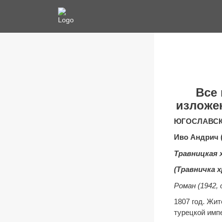
Все
изложен
ЮГОСЛАВСК
Иво Андрич 
Травницкая 
(Травничка х
Роман (1942, 
1807 год. Жит
турецкой импе