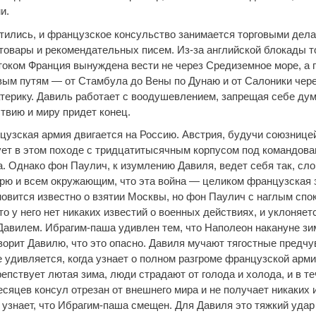
и.
тились, и французское консульство занимается торговыми дел
 товары и рекомендательных писем. Из-за английской блокады т
оком Франция вынуждена вести не через Средиземное море, а п
вым путям — от Стамбула до Вены по Дунаю и от Салоники чер
терику. Давиль работает с воодушевлением, запрещая себе дума
твию и миру придет конец.
нцузская армия двигается на Россию. Австрия, будучи союзнице
ует в этом походе с тридцатитысячным корпусом под командова
. Однако фон Паулич, к изумлению Давиля, ведет себя так, сло
ирю и всем окружающим, что эта война — целиком французская з
новится известно о взятии Москвы, но фон Паулич с наглым спо
то у него нет никаких известий о военных действиях, и уклоняет
 Давилем. Ибрагим-паша удивлен тем, что Наполеон накануне з
оворит Давилю, что это опасно. Давиля мучают тягостные предчу
 удивляется, когда узнает о полном разгроме французской арми
епствует лютая зима, люди страдают от голода и холода, и в т
сяцев консул отрезан от внешнего мира и не получает никаких 
 узнает, что Ибрагим-паша смещен. Для Давиля это тяжкий удар