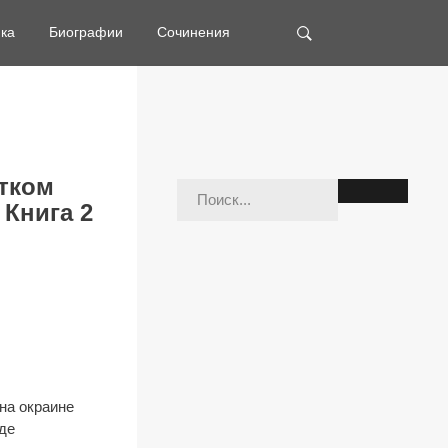
ка
Биографии
Сочинения
тком
 Книга 2
на окраине
жде