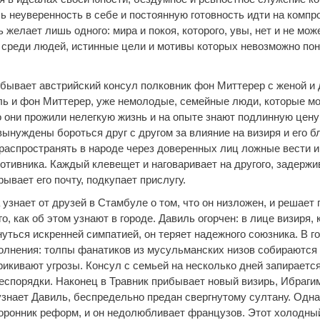
ь неуверенность в себе и постоянную готовность идти на компр
 желает лишь одного: мира и покоя, которого, увы, нет и не мож
, среди людей, истинные цели и мотивы которых невозможно по
ибывает австрийский консул полковник фон Миттерер с женой и
ь и фон Миттерер, уже немолодые, семейные люди, которые мо
о они прожили нелегкую жизнь и на опыте знают подлинную цену
вынуждены бороться друг с другом за влияние на визиря и его 
 распространять в народе через доверенных лиц ложные вести и
отивника. Каждый клевещет и наговаривает на другого, задержи
рывает его почту, подкупает прислугу.
знает от друзей в Стамбуле о том, что он низложен, и решает 
го, как об этом узнают в городе. Давиль огорчен: в лице визиря, 
уться искренней симпатией, он теряет надежного союзника. В г
олнения: толпы фанатиков из мусульманских низов собираются
икивают угрозы. Консул с семьей на несколько дней запирается
еспорядки. Наконец в Травник прибывает новый визирь, Ибраги
 узнает Давиль, беспредельно предан свергнутому султану. Одн
оронник реформ, и он недолюбливает французов. Этот холодны