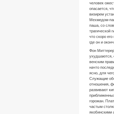
человек ожес
опасается, ч
визирем уста
Мехмедом-паш
паша, со слов
трагической г
что скоро его
где он и оконч
Фон Миттерер
ухудшаются, 
венским прав
начто послед
ясно, для че
Служащие обо
отношения, ф
развивают кип
приближенных
горожан. Пла
частым столк
якобинскими 