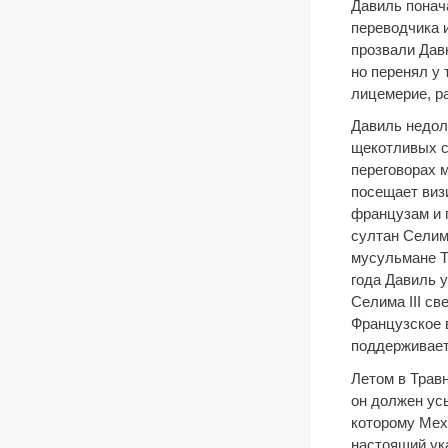
Давиль понача
переводчика и
прозвали Дав
но перенял у 
лицемерие, р
Давиль недол
щекотливых с
переговорах 
посещает виз
французам и 
султан Селим 
мусульмане Т
года Давиль у
Селима III св
Французское 
поддерживает 
Летом в Трав
он должен ус
которому Мехм
настоящий ук