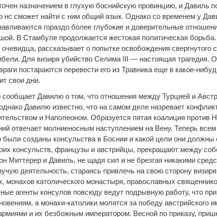
точен назначением в глухую боснийскую провинцию, и Давиль п
то нс сможет найти с ним общий язык. Однако со временем у Да
навливаются гораздо более глубокие и доверительные отношени
ой. В Стамбуле продолжается жестокая политическая борьба.
 очевидца, рассказывает о попытке освобождения свергнутого с
ибели. Для визиря убийство Селима III — настоящая трагедия. О
 враги постараются перевести его из Травника еще в какое-нибуд
ит свои дни.
 сообщает Давилю о том, что отношения между Турцией и Авст
однако Давилю известно, что на самом деле назревает конфлик
ительством и Наполеоном. Образуется пятая коалиция против Н
ний отвечает молниеносным наступлением на Вену. Теперь всем
го были созданы консульства в Боснии и какой цели они должны
их консульств, французы и австрийцы, прекращают между соб
он Миттерер и Давиль, не щадя сил и не брезгая никакими сред
учую деятельность, стараясь привлечь на свою сторону визиря 
, монахов католического монастыря, православных священнико
тные агенты консулов повсюду ведут подрывную работу, что при
новениям, а монахи-католики молятся за победу австрийского и
армиями и их безбожным императором. Весной по приказу, при