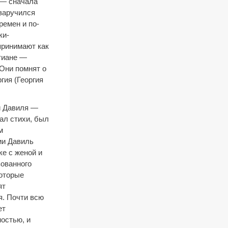
 — сначала
 заручился
ремен и по-
ки-
принимают как
стиане —
 Они помнят о
гия (Георгия
и Давиля —
ал стихи, был
м
ии Давиль
ке с женой и
зованного
которые
ят
я. Почти всю
ет
остью, и