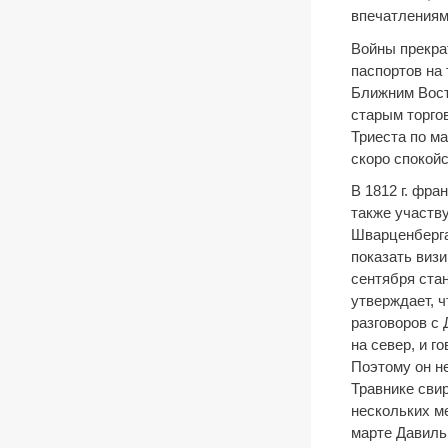
впечатлениям
Войны прекра
паспортов на
Ближним Вост
старым торго
Триеста по ма
скоро спокойс
В 1812 г. фра
также участв
Шварценберга
показать виз
сентября ста
утверждает, ч
разговоров с
на север, и г
Поэтому он не
Травнике свир
нескольких ме
марте Давиль