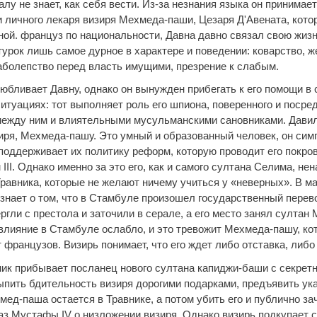
лу не знает, как себя вести. Из-за незнания языка он принимае
 личного лекаря визиря Мехмеда-паши, Цезаря Д'Авената, котор
ной. француз по национальности, Давна давно связал свою жизн
турок лишь самое дурное в характере и поведении: коварство, ж
аболепство перед власть имущими, презрение к слабым.
юбливает Давну, однако он вынужден прибегать к его помощи в
итуациях: тот выполняет роль его шпиона, поверенного и посре
между ним и влиятельными мусульманскими сановниками. Давил
иря, Мехмеда-пашу. Это умный и образованный человек, он сим
поддерживает их политику реформ, которую проводит его покро
III. Однако именно за это его, как и самого султана Селима, не
равника, которые не желают ничему учиться у «неверных». В ма
знает о том, что в Стамбуле произошел государственный перево
ергли с престола и заточили в серале, а его место занял султан 
влияние в Стамбуле ослабло, и это тревожит Мехмеда-пашу, ко
французов. Визирь понимает, что его ждет либо отставка, либо
ник прибывает посланец нового султана капиджи-баши с секретн
ыпить бдительность визиря дорогими подарками, предъявить ука
ед-паша остается в Травнике, а потом убить его и публично за
аз Мустафы IV о низложении визиря. Однако визирь подкупает 