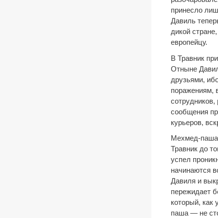
принесло лиш
Давиль теперь
дикой стране
европейцу.
В Травник пр
Отныне Давил
друзьями, иб
поражениям, 
сотрудников,
сообщения пр
курьеров, вск
Мехмед-паша у
Травник до то
успел проникн
начинаются в
Давиля и выкр
пережидает б
который, как
паша — не ст