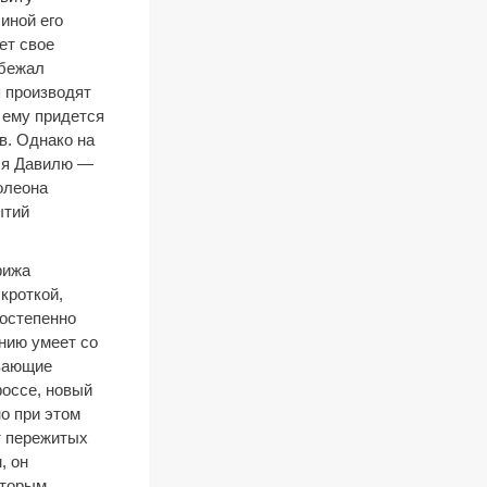
иной его
ет свое
збежал
я производят
 ему придется
в. Однако на
тся Давилю —
олеона
ытий
рижа
кроткой,
постепенно
нию умеет со
ивающие
фоссе, новый
о при этом
т пережитых
, он
оторым