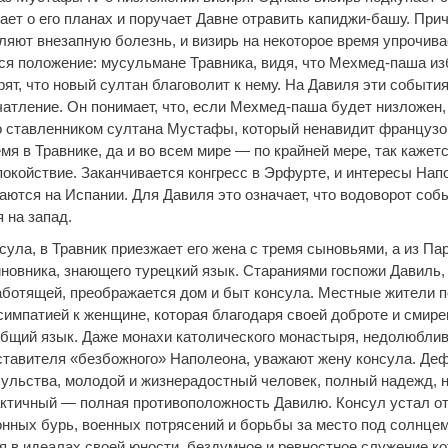
ает о его планах и поручает Давне отравить капиджи-башу. Прич
ляют внезапную болезнь, и визирь на некоторое время упрочива
я положение: мусульмане Травника, видя, что Мехмед-паша и
ят, что новый султан благоволит к нему. На Давиля эти событи
чатление. Он понимает, что, если Мехмед-паша будет низложен,
о ставленником султана Мустафы, который ненавидит французо
мя в Травнике, да и во всем мире — по крайней мере, так каже
покойствие. Заканчивается конгресс в Эрфурте, и интересы Нап
аются на Испании. Для Давиля это означает, что водоворот соб
 на запад.
сула, в Травник приезжает его жена с тремя сыновьями, а из Па
новника, знающего турецкий язык. Стараниями госпожи Давиль, 
аботящей, преображается дом и быт консула. Местные жители 
симпатией к женщине, которая благодаря своей доброте и смире
общий язык. Даже монахи католического монастыря, недолюбл
ставителя «безбожного» Наполеона, уважают жену консула. Де
сульства, молодой и жизнерадостный человек, полный надежд, н
актичный — полная противоположность Давилю. Консул устал о
нных бурь, военных потрясений и борьбы за место под солнцем
я в идеалах своей юности, бездумное и ревностное служение к