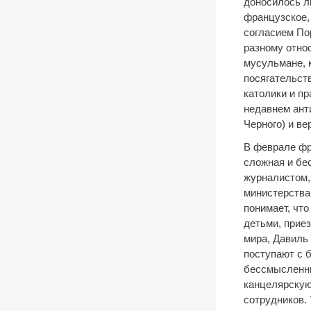
доносилось л
французское, 
согласием По
разному отно
мусульмане, 
посягательст
католики и п
недавнем ант
Черного) и ве
В феврале фр
сложная и бес
журналистом,
министерства
понимает, что
детьми, приез
мира, Давиль
поступают с б
бессмысленны
канцелярскую 
сотрудников.