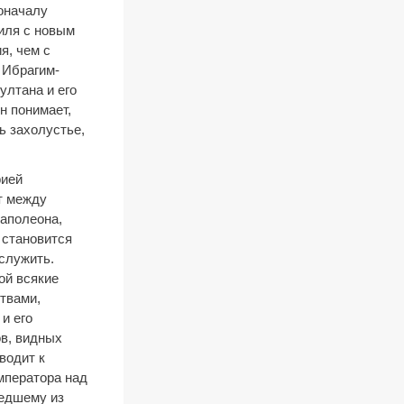
оначалу
виля с новым
я, чем с
 Ибрагим-
ултана и его
н понимает,
ь захолустье,
рией
т между
аполеона,
 становится
 служить.
ой всякие
ствами,
и его
в, видных
водит к
мператора над
шедшему из