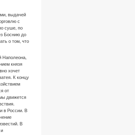
ами, выдачей
орговлю с
о суше, по
ез Боснию до
ть о том, что
й Наполеона,
нием князя
вно хочет
атея. К концу
койствием
ся от
имы движется
вствия.
и в России. В
ечение
известий. В
 и