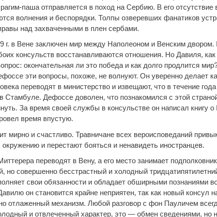
рагим-паша отправляется в поход на Сербию. В его отсутствие 
ются волнения и беспорядки. Толпы озверевших фанатиков уст
правы над захваченными в плен сербами.
09 г. в Вене заключен мир между Наполеоном и Венским двором
оих консульств восстанавливаются отношения. Но Давиля, как 
опрос: окончательная ли это победа и как долго продлится мир?
фоссе эти вопросы, похоже, не волнуют. Он уверенно делает ка
века переводят в министерство и извещают, что в течение года
в Стамбуле. Дефоссе доволен, что познакомился с этой страной,
нуть. За время своей службы в консульстве он написал книгу о 
провел время впустую.
дит мирно и счастливо. Травничане всех вероисповеданий привы
х окружению и перестают бояться и ненавидеть иностранцев.
 Миттерера переводят в Вену, а его место занимает подполковни
й, но совершенно бесстрастный и холодный тридцатипятилетни
полняет свои обязанности и обладает обширными познаниями во
Давилю он становится крайне неприятен, так как новый консул 
но отлаженный механизм. Любой разговор с фон Пауличем всегд
олодный и отвлеченный характер, это — обмен сведениями, но 