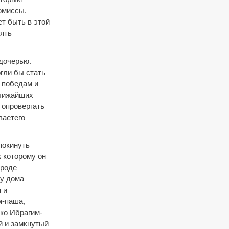
омиссы.
ет быть в этой
нять
 дочерью.
гли бы стать
 победам и
ближайших
 опровергать
ваетего
покинуть
к которому он
ороде
 у дома
 и
м-паша,
ако Ибрагим-
й и замкнутый