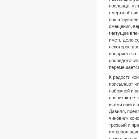
посланца, узн
смерти объяв
пошатнувшеес
смещения, вер
гнетущее впе
иметь дело с
некоторое вре
воцаряется с
сосредоточив
перемещается
К радости кон
присылают чи
набожной и р
проникаются 
всеми найти 
Давиля, пред
чиновник кон
трезвый и пр
им революцио
разочаровалс