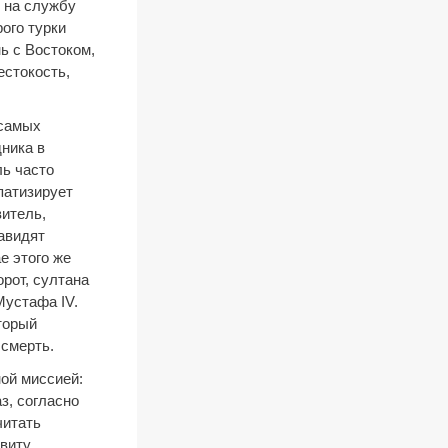
т на службу
ого турки
ь с Востоком,
естокость,
 самых
дника в
ь часто
патизирует
витель,
навидят
е этого же
рот, султана
Мустафа IV.
торый
 смерть.
ой миссией:
з, согласно
читать
свиту