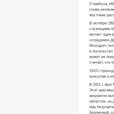
Стамбула, Иб
снова начина
жестокие рас
В октябре 18
служащими об
мучает один в
сотрудника Де
Молодого чело
в посольство 
может ее поки
считает, что 
1810 г. прохо
консулам и и
В 1811 г. фон
Этот красивы
аккуратно вы
областях, но 
ему безупреч
безличный, х