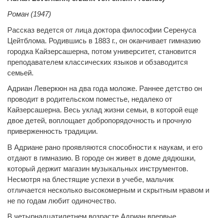
Роман (1947)
Рассказ ведется от лица доктора философии Серенуса
Цейтблома. Родившись в 1883 г., он оканчивает гимназию
городка Кайзерсашерна, потом университет, становится
преподавателем классических языков и обзаводится
семьей.
Адриан Леверкюн на два года моложе. Раннее детство он
проводит в родительском поместье, недалеко от
Кайзерсашерна. Весь уклад жизни семьи, в которой еще
двое детей, воплощает добропорядочность и прочную
приверженность традиции.
В Адриане рано проявляются способности к наукам, и его
отдают в гимназию. В городе он живет в доме дядюшки,
который держит магазин музыкальных инструментов.
Несмотря на блестящие успехи в учебе, мальчик
отличается несколько высокомерным и скрытным нравом и
не по годам любит одиночество.
В четырнадцатилетнем возрасте Адриан впервые