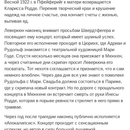
Весной 1922 г. в Пфейферийг к матери возвращается
Кларисса Родде. Пережив творческий крах и крушение
надежд на личное счастье, она кончает счеты с жизнью,
выпивая яд.
Леверкюн наконец внимает просьбам Швердтфегера и
посвящает ему концерт, который имеет шумный успех.
Повторное его исполнение проходит в Цюрихе, где Адриан и
Рудольф знакомятся с театральной художницей Мари
Годе. Спустя несколько месяцев она приезжает в Мюнхен,
а через считанные дни скрипач просит Леверкюна его
посватать. Тот нехотя соглашается и признается, что и сам
немного влюблен. Через два дня все уже знают о помолвке
Рудольфа с Мари. Свадьба должна состояться в Париже,
где у скрипача новый контракт. Но по дороге с прощального
концерта в Мюнхене он встречает смерть от руки Инесы
Родде, которая в порыве ревности стреляет в него прямо в
трамвае.
Через год после трагедии наконец публично исполняется
«Апокалипсис». Концерт проходит с сенсационным
успехом, но автор в силу большой душевной