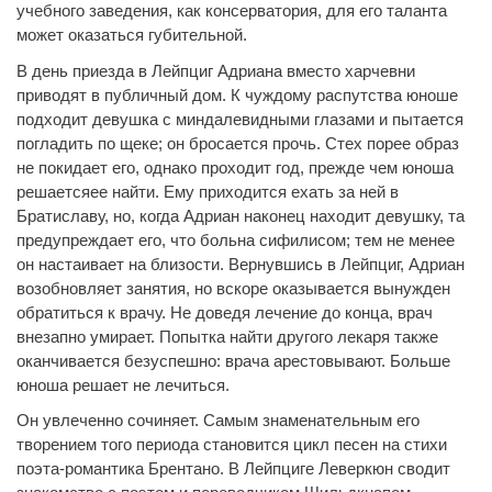
учебного заведения, как консерватория, для его таланта
может оказаться губительной.
В день приезда в Лейпциг Адриана вместо харчевни
приводят в публичный дом. К чуждому распутства юноше
подходит девушка с миндалевидными глазами и пытается
погладить по щеке; он бросается прочь. Стех порее образ
не покидает его, однако проходит год, прежде чем юноша
решаетсяее найти. Ему приходится ехать за ней в
Братиславу, но, когда Адриан наконец находит девушку, та
предупреждает его, что больна сифилисом; тем не менее
он настаивает на близости. Вернувшись в Лейпциг, Адриан
возобновляет занятия, но вскоре оказывается вынужден
обратиться к врачу. Не доведя лечение до конца, врач
внезапно умирает. Попытка найти другого лекаря также
оканчивается безуспешно: врача арестовывают. Больше
юноша решает не лечиться.
Он увлеченно сочиняет. Самым знаменательным его
творением того периода становится цикл песен на стихи
поэта-романтика Брентано. В Лейпциге Леверкюн сводит