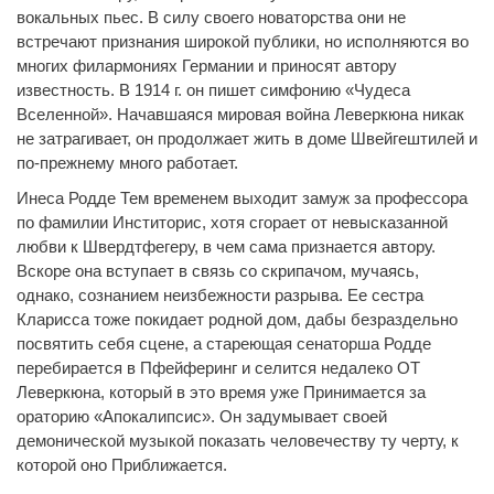
вокальных пьес. В силу своего новаторства они не
встречают признания широкой публики, но исполняются во
многих филармониях Германии и приносят автору
известность. В 1914 г. он пишет симфонию «Чудеса
Вселенной». Начавшаяся мировая война Леверкюна никак
не затрагивает, он продолжает жить в доме Швейгештилей и
по-прежнему много работает.
Инеса Родде Тем временем выходит замуж за профессора
по фамилии Инститорис, хотя сгорает от невысказанной
любви к Швердтфегеру, в чем сама признается автору.
Вскоре она вступает в связь со скрипачом, мучаясь,
однако, сознанием неизбежности разрыва. Ее сестра
Кларисса тоже покидает родной дом, дабы безраздельно
посвятить себя сцене, а стареющая сенаторша Родде
перебирается в Пфейферинг и селится недалеко ОТ
Леверкюна, который в это время уже Принимается за
ораторию «Апокалипсис». Он задумывает своей
демонической музыкой показать человечеству ту черту, к
которой оно Приближается.