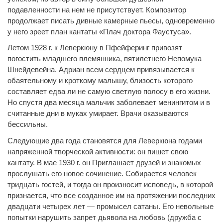
подавленности на нем не присутствует. Композитор
продолжает писать дивные камерные пьесы, одновременно
у него зреет план кантаты «Плач доктора Фаустуса».
Летом 1928 г. к Леверкюну в Пфейферинг привозят
погостить младшего племянника, пятилетнего Непомука
Шнейдевейна. Адриан всем сердцем привязывается к
обаятельному и кроткому малышу, близость которого
составляет едва ли не самую светлую полосу в его жизни.
Но спустя два месяца мальчик заболевает менингитом и в
считанные дни в муках умирает. Врачи оказываются
бессильны.
Следующие два года становятся для Леверкюна годами
напряженной творческой активности: он пишет свою
кантату. В мае 1930 г. он Приглашает друзей и знакомых
прослушать его новое сочинение. Собирается человек
тридцать гостей, и тогда он произносит исповедь, в которой
признается, что все созданное им на протяжении последних
двадцати четырех лет — промысел сатаны. Его невольные
попытки нарушить запрет дьявола на любовь (дружба с