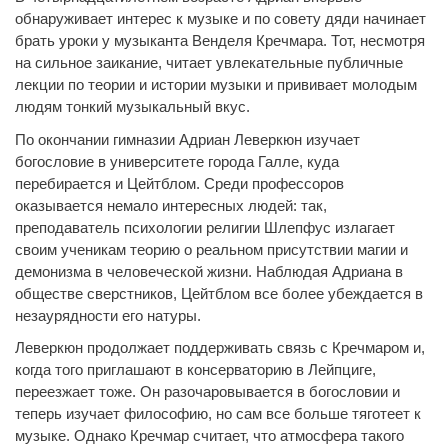
обнаруживает интерес к музыке и по совету дяди начинает
брать уроки у музыканта Венделя Кречмара. Тот, несмотря
на сильное заикание, читает увлекательные публичные
лекции по теории и истории музыки и прививает молодым
людям тонкий музыкальный вкус.
По окончании гимназии Адриан Леверкюн изучает
богословие в университете города Галле, куда
перебирается и Цейтблом. Среди профессоров
оказывается немало интересных людей: так,
преподаватель психологии религии Шлепфус излагает
своим ученикам теорию о реальном присутствии магии и
демонизма в человеческой жизни. Наблюдая Адриана в
обществе сверстников, Цейтблом все более убеждается в
незаурядности его натуры.
Леверкюн продолжает поддерживать связь с Кречмаром и,
когда того приглашают в консерваторию в Лейпциге,
переезжает тоже. Он разочаровывается в богословии и
теперь изучает философию, но сам все больше тяготеет к
музыке. Однако Кречмар считает, что атмосфера такого