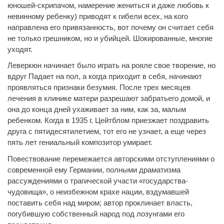
юношей-скрипачом, намерение жениться и даже любовь к
невинному ребенку) приводят к гибели всех, на кого
направлена его привязанность, вот почему он считает себя
не только грешником, но и убийцей. Шокированные, многие
уходят.
Леверкюн начинает было играть на рояле свое творение, но
вдруг Падает на пол, а когда приходит в себя, начинают
проявляться признаки безумия. После трех месяцев
лечения в клинике матери разрешают забратьего домой, и
она до конца дней ухаживает за ним, как за, малым
ребенком. Когда в 1935 г. Цейтблом приезжает поздравить
друга с пятидесятилетием, тот его не узнает, а еще через
пять лет гениальный композитор умирает.
Повествование перемежается авторскими отступлениями о
современной ему Германии, полными драматизма
рассуждениями о трагической участи «государства-
чудовища», о неизбежном крахе нации, вздумавшей
поставить себя над миром; автор проклинает власть,
погубившую собственный народ под лозунгами его