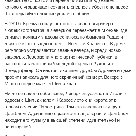
знакомство с поэтом и переводчиком Шильдкнапом,
которого уговаривает сочинить оперное либретто по пьесе
Шекспира «Бесплодные усилия любви».
В 1910 г. Кречмар получает пост главного дирижера
Любекского театра, а Леверкюн переезжает в Мюнхен, где
снимает комнату у вдовы сенатора по фамилии Родде и
двух ее взрослых дочерей — Инесы и Клариссы. В доме
регулярно устраиваются званые вечера, и среди новых
знакомых Леверкюна много артистической публики, в
частности талантливый молодой скрипач Рудольф
Швердтфегер. Он настойчиво ищет дружбы Адриана и даже
просит написать для него скрипичный концерт. Вскоре в
Мюнхен переезжает и Шильдкнап.
Нигде не находя себе покоя, Леверкюн уезжает в Италию
вдвоем с Шильдкнапом. Жаркое лето они коротают в
горном селении Палестрина. Там его навещают супруги
Цейтблом. Адриан много работает над оперой, и Цейтблом
находит его музыку в высшей степени удивительной и
новаторской.