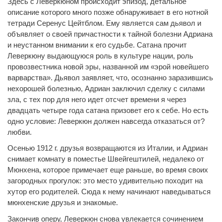
Здесь с Леверкюном происходит эпизод, детальное
описание которого много позже обнаруживает в его нотной
тетради Серенус Цейтблом. Ему является сам дьявол и
объявляет о своей причастности к тайной болезни Адриана
и неустанном внимании к его судьбе. Сатана прочит
Леверкюну выдающуюся роль в культуре нации, роль
провозвестника новой эры, названной им «эрой новейшего
варварства». Дьявол заявляет, что, осознанно заразившись
нехорошей болезнью, Адриан заключил сделку с силами
зла, с тех пор для него идет отсчет времени я через
двадцать четыре года сатана призовет его к себе. Но есть
одно условие: Леверкюн должен навсегда отказаться от?
любви.
Осенью 1912 г. друзья возвращаются из Италии, и Адриан
снимает комнату в поместье Швейгештилей, недалеко от
Мюнхена, которое примечает еще раньше, во время своих
загородных прогулок: это место удивительно походит на
хутор его родителей. Сюда к нему начинают наведываться
мюнхенские друзья и знакомые.
Закончив оперу, Леверкюн снова увлекается сочинением