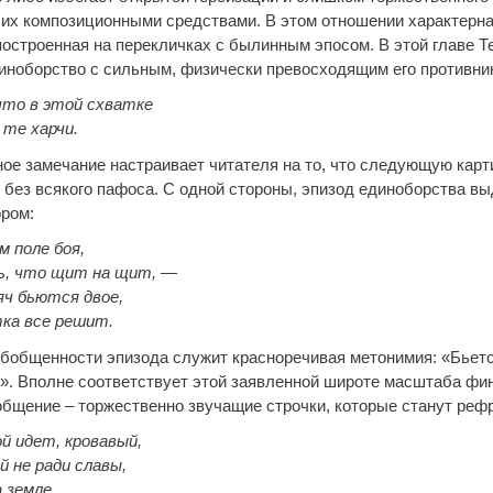
 их композиционными средствами. В этом отношении характерна
построенная на перекличках с былинным эпосом. В этой главе Т
диноборство с сильным, физически превосходящим его противни
 что в этой схватке
 те харчи.
ное замечание настраивает читателя на то, что следующую карт
 без всякого пафоса. С одной стороны, эпизод единоборства вы
ором:
м поле боя,
дь, что щит на щит,
—
ч бьются двое,
ка все решит.
бобщенности эпизода служит красноречивая метонимия: «Бьетс
». Вполне соответствует этой заявленной широте масштаба фи
общение – торжественно звучащие строчки, которые станут рефр
 идет, кровавый,
 не ради славы,
 земле.