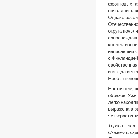
фронтовых газ
появлялись в
Однако росси
Отечественной
округа появля
сопровождавш
коллективной
написавший с
с Финляндией
свойственная
и всегда весе
Необыкновенн
Настоящий, н
образов. Уже 
легко находя
выражена в р
четверостиши
Теркин – кто
Скажем откр