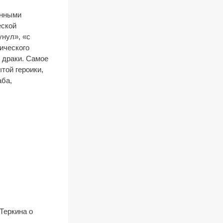
анными
еской
унул», «с
лического
 драки. Самое
ытой героики,
аба,
Теркина о