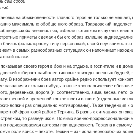
ь сам собой
ный.
ановка на обыкновенность главного героя не только не мешает, 
данию максимально обобщенного образа. Твардовский наделяет 
«общерусской» внешностью, избегает слишком выпуклых внешн
ртретные приметы сделали бы его образ излишне индивидуализ
а близок фольклорному типу персонажей, своей неуязвимостью
вием» в самых разнообразных ситуациях он напоминает находчи
атской сказки.
 показывая своего героя в бою и на отдыхе, в госпитале и в доме
рдовский отбирает наиболее типовые эпизоды военных будней,
ату. В изображении боев автор крайне редко использует конкре
ие названия и сколько-нибудь точные хронологические обозначе
лото, деревенька, дорога (и, соответственно, зима, весна, лето, о
ранственной и временной конкретности в книге (отдельные искл
рки» всякий раз специально мотивированы). Та же тенденция к 
нкретной фронтовой работе Теркина. В разных ситуациях он ока
о стрелком, то разведчиком. Помимо военно-профессиональной 
нно подчеркиваемая автором принадлежность Теркина к самому
му» роду войск – пехоте. Теркин – из числа чернорабочих войн