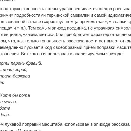
ная торжественность сцены уравновешивается щедро рассып
скими» подробностями теркинской смекалки и самой идиоматич
ользованной в главе («хрястнул немца промеж глаз», «в санки с
еща» и т. п.). Тем самым эпизод поединка, не утрачивая симво
отенциала, «заземляется», бой приобретает характер отчаянной
том, что, как только тональность рассказа достигает высот откр
немедленно пускает в ход своеобразный прием поправки масшт
точнения. Вот как он использован в анализируемом эпизоде:
рть парень бравый,
стоит горой,
трана-держава
а:
 Хотя бы рота
и могла,
абота
дела.
м лукавой поправки масштаба использован в эпизоде рассказа 
в главе «О награде».