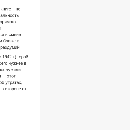
книге – не
кальность
оримого.
е
ся в смене
м ближе к
 раздумий.
1942 г.) герой
сего нужнее в
 послужили
н – этот
об утратах,
 в стороне от