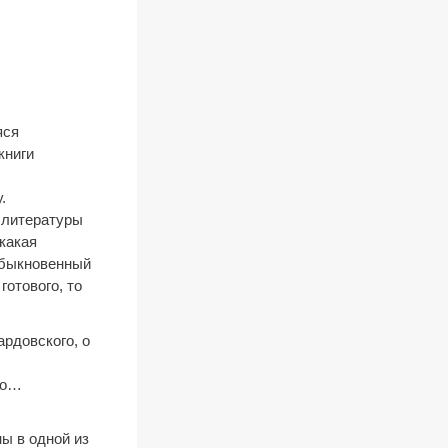
яся
книги
.
 литературы
 какая
еобыкновенный
готового, то
ардовского, о
го…
ы в одной из