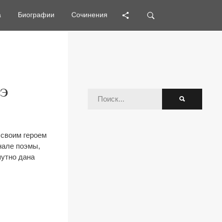
а
а
Биографии
Биографии
Сочинения
Сочинения
ГЭ
 своим героем
нале поэмы,
путно дана