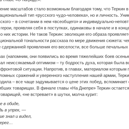
ение масштабов стало возможным благодаря тому, что Теркин в 
ациональный тип «русского чудо-человека», но и личность. Уни
ского – в сочетании в нем «всеобщего» и индивидуально-неповт
ерои, проявляя себя в поступках, одинаковы в начале и в конц
о них истории. Не таков Теркин: эволюция его образа проявляет
циональной тональности рассказа по мере движения сюжета: че
се сдержанней проявления его веселости, все больше печальных
ах (напомним, они появились во время тяжелейших боев осенью 
ал неиссякаемый оптимизм – ту бодрость духа, которая была в
 фронтовой ситуации. Напротив, в главах, материалом которым
ломных сражений и уверенного наступления нашей армии, Терки
одила – все чаще задумывается о цене этих побед, вспоминает 
гибших товарищах. В финале главы «На Днепре» Теркин остается
оварищей, «не встревает» в шутки, молча курит:
е в обиде,
дь в упрек,
—
е знал и видел,
берег…