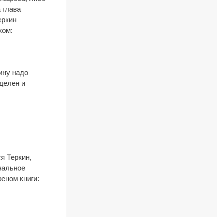
 глава
еркин
ком:
ину надо
делен и
я Теркин,
нальное
еном книги: