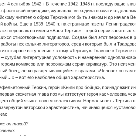
ет 4 сентября 1942 г. В течение 1942–1945 гг. последующие глав
о фронтовой периодике, журналах; выходила поэма и отдельны
йскому читателю образ Теркина мог быть знаком и до начала В
 войны. Еще в 1939–1940 гг. на страницах газеты Ленинградског
лся персонаж по имени «Вася Теркин» – герой серии занятных к
ихся стихотворными подписями. Создан был этот персонаж в р
 работы нескольких литераторов, среди которых был и Твардовс
тихотворное вступление к этому «Теркину». Главное в Теркине 
 – сугубая литературная условность и намеренная однопланово
 героям комиксов или персонажам серии карикатур. Это неизме
лый боец, легко разделывающийся с врагами. «Человек он сам с
ый…» – вот его наиболее общая характеристика.
ефельетонный Теркин, герой «Книги про бойца», принадлежит ин
первая сюжетная глава поэмы аттестует героя как человека «св
щего общий язык с новым коллективом. Нормальность Теркина 
азвернутой авторской характеристике, начинающейся «установ
ем:
 же он такой?
овенно: