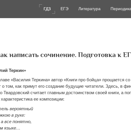
ГДЗ
ГДЗ
ЕГЭ
ЕГЭ
Литература
Литература
Периодик
Периодик
ак написать сочинение. Подготовка к Е
В
лий Теркин»
главе «Василия Теркина» автор «Книги про бойца» прощается со
о том, как примут его создание будущие читатели. Здесь, в фи
то Твардовский считает главным достоинством своей книги, а по
 характеристика ее композиции:
ель вероятный
жкою в руке:
а все понятно,
ом языке…