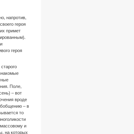
но, напротив,
своего героя
их примет
ированным).
 и
вого героя
 старого
 знакомые
тные
ния. Поле,
сень) – вот
ючения вроде
обобщению – в
зывается то
многоликости
 массовому и
ы, на которых