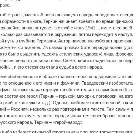
рана.
аб страны, масштаб всего воюющего народа определяет спец
 образности в книге. Теркин начинает воевать во время финско
решейке, вновь вступает в строй с июня 1941 г., вместе со все
сколько раз оказывается в окружении, потом переходит в наступ
ой путь в глубине Германии. Автор намеренно избегает простра
сюжетных эпизодов. Из самых громких битв периода войны (до
ринято было выделять «десять сталинских ударов») лишь форсир
ге посвящена отдельная глава. Сюжет книги складывался по мер
ойны, и его стержнем стала судьба всего народа.
ени обобщенности в образе главного героя «подыгрывает» и си
 по отношению к его имени и фамилии. Твардовский изобретате
ифмы, которые характеризуют и обстоятельства армейского быт
 состояние героя (Теркин – горькой, махорки, поговорки, на взго
коркой, в каптерке и т. д.). Однако наиболее ответственной в кни
ий – Россия», несколько раз повторенная в тексте. Тем самым 
едставительствует за весь народ и является своеобразным воп
усского народа. Теркин – «герой-народ».
р либо избегает открытой героизации и слишком торжественного