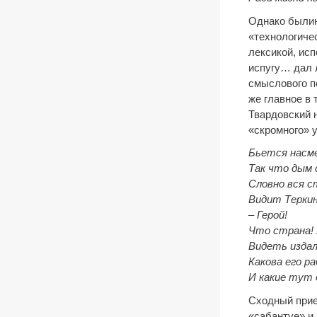
Однако былин
«технологиче
лексикой, исп
испугу… дал л
смыслового п
же главное в 
Твардовский 
«скромного» у
Бьется насме
Так что дым 
Словно вся с
Видит Теркин
–
Герой!
Что страна!
Видеть издал
Какова его р
И какие тут 
Сходный прие
«сабантуе» и 