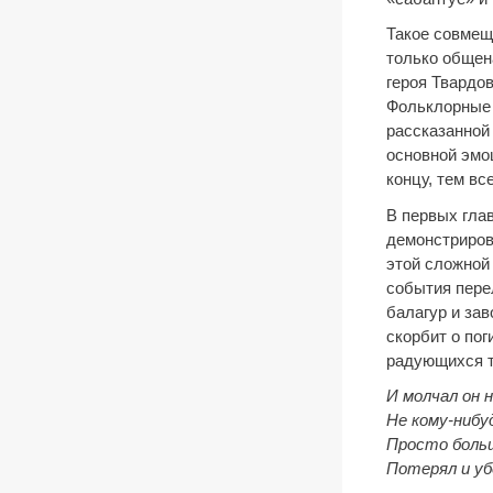
Такое совмещ
только общен
героя Твардов
Фольклорные г
рассказанной 
основной эмо
концу, тем в
В первых глав
демонстриров
этой сложной
события пере
балагур и зав
скорбит о по
радующихся т
И молчал он н
Не кому-нибу
Просто больш
Потерял и у