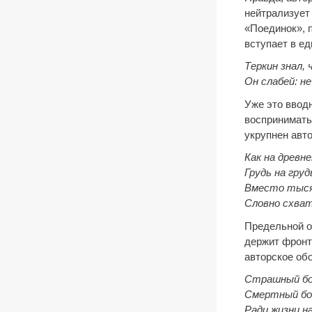
нейтрализует
«Поединок», 
вступает в е
Теркин знал,
Он слабей: не
Уже это ввод
воспринимать
укрупнен авт
Как на древне
Грудь на гру
Вместо тыся
Словно схват
Предельной о
держит фронт
авторское об
Страшный бой
Смертный бой
Ради жизни на