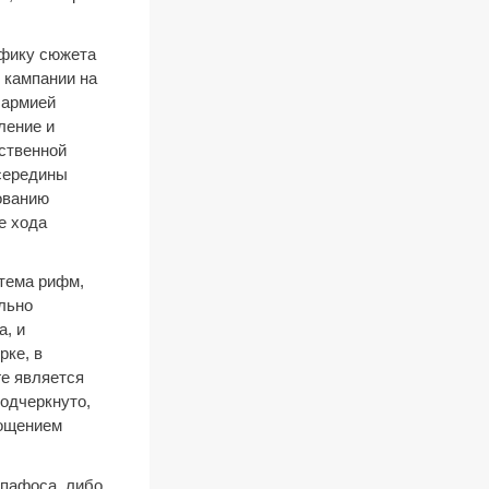
ифику сюжета
й кампании на
й армией
ление и
нственной
 середины
ованию
е хода
стема рифм,
льно
а, и
рке, в
ге является
подчеркнуто,
лощением
 пафоса, либо