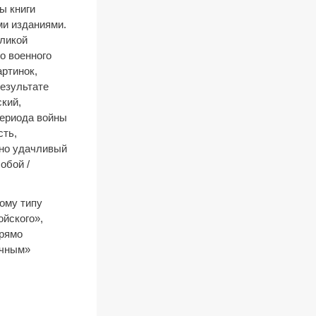
ы книги
ми изданиями.
еликой
о военного
артинок,
езультате
кий,
периода войны
сть,
нно удачливый
обой /
ому типу
ойского»,
прямо
очным»