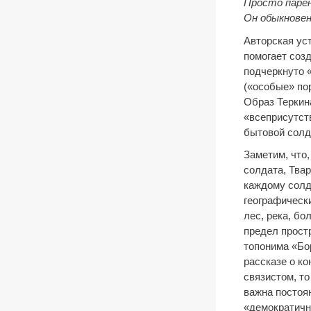
Просто парен
Он обыкновен
Авторская уст
помогает соз
подчеркнуто 
(«особые» по
Образ Теркин
«всеприсутст
бытовой солд
Заметим, что,
солдата, Тва
каждому солд
географическ
лес, река, бо
предел прост
топонима «Бо
рассказе о ко
связистом, т
важна постоя
«демократично