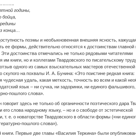
……..
ятной годины,
о бойца,
ередины
ез конца…
доступность поэмы и необыкновенная внешняя ясность, кажуща
ть ее формы, действительно относятся к достоинствам главной 
. Эти достоинства отмечались не только рядовыми читателями
им книги, но и коллегами Твардовского по писательскому труду
отзыв одного из самых взыскательных мастеров отечественной
о скупого на похвалы И. А. Бунина: «Это поистине редкая книга:
я чудесная удаль, какая меткость, точность во всем и какой н
датский язык – ни сучка, ни задоринки, ни единого фальшивого, 
урно-пошлого слова».
 говорит здесь не только об органичности поэтического дара Тв
 его слова народному языку, – но и о свободе от эстетической
, т. е. о новаторстве Твардовского в области формы («ни едино
тературно-пошлого слова»).
й книги. Первые две главы «Василия Теркина» были опубликован