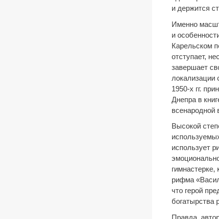
и держится ст
Именно масшт
и особенности
Карельском пе
отступает, не
завершает св
локализации 
1950-х гг. п
Днепра в кни
всенародной в
Высокой степ
используемых
использует р
эмоциональное
гимнастерке, 
рифма «Васил
что герой пр
богатырства р
Правда, авто