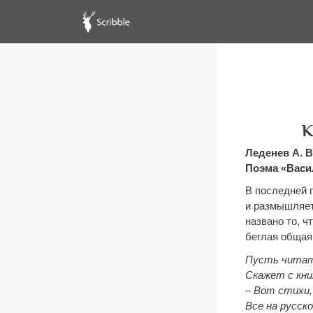
К
Леденев А. 
Поэма «Васи
В последней 
и размышляет 
названо то, ч
беглая общая
Пусть читат
Скажет с кни
–
Вот стихи, 
Все на русск