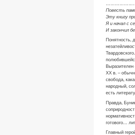
…………………
Повесть пам
Эту книгу пр
Я и начал с с
И закончил б
Понятность, 
незатейливос
Твардовского
полюбившейся 
Выразителен 
XX в. – обычн
свобода, кака
народный, сол
есть литерат
Правда, Бунин
соприродности
нормативности
готового… ли
Главный геро