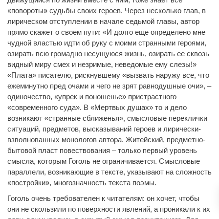
«повороты» судьбы своих героев. Через несколько глав, в
лирическом отступлении в начале седьмой главы, автор
прямо скажет о своем пути: «И долго еще определено мне
чудной властью идти об руку с моими странными героями,
озирать всю громадно несущуюся жизнь, озирать ее сквозь
видный миру смех и незримые, неведомые ему слезы!»
«Плата» писателю, рискнувшему «вызвать наружу все, что
ежеминутно пред очами и чего не зрят равнодушные очи», –
одиночество, «упрек и поношенье» пристрастного
«современного суда». В «Мертвых душах» то и дело
возникают «странные сближенья», смысловые переклички
ситуаций, предметов, высказываний героев и лирически-
взволнованных монологов автора. Житейский, предметно-
бытовой пласт повествования – только первый уровень
смысла, которым Гоголь не ограничивается. Смысловые
параллели, возникающие в тексте, указывают на сложность
«постройки», многозначность текста поэмы.
Гоголь очень требователен к читателям: он хочет, чтобы
они не скользили по поверхности явлений, а проникали к их