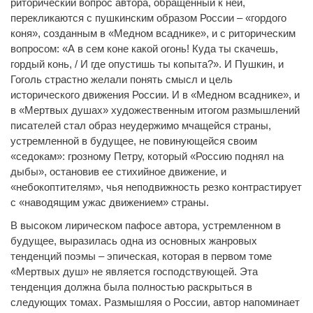
риторический вопрос автора, обращенный к ней,
перекликаются с пушкинским образом России – «гордого
коня», созданным в «Медном всаднике», и с риторическим
вопросом: «А в сем коне какой огонь! Куда ты скачешь,
гордый конь, / И где опустишь ты копыта?». И Пушкин, и
Гоголь страстно желали понять смысл и цель
исторического движения России. И в «Медном всаднике», и
в «Мертвых душах» художественным итогом размышлений
писателей стал образ неудержимо мчащейся страны,
устремленной в будущее, не повинующейся своим
«седокам»: грозному Петру, который «Россию поднял на
дыбы», остановив ее стихийное движение, и
«небокоптителям», чья неподвижность резко контрастирует
с «наводящим ужас движением» страны.
В высоком лирическом пафосе автора, устремленном в
будущее, выразилась одна из основных жанровых
тенденций поэмы – эпическая, которая в первом томе
«Мертвых душ» не является господствующей. Эта
тенденция должна была полностью раскрыться в
следующих томах. Размышляя о России, автор напоминает