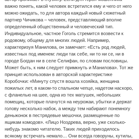
важно понять, какой человек встретился ему и чего от него
можно ожидать, то для автора каждый новый сюжетный
партнер Чичикова – человек, представляющий вполне
определенный общественный и человеческий тип.
Индивидуальное, частное Гоголь стремится возвести к
родовому, общему для многих людей. Например,
характеризуя Манилова, он замечает: «Есть род людей,
известных под именем: люди так себе, ни то ни се, ни в
городе Богдан ни в селе Селифан, по словам пословицы.
Может быть, к ним следует примкнуть и Манилова». Тот же
принцип использован в авторской характеристике
Коробочки: «Минуту спустя вошла хозяйка, женщина
пожилых лет, в каком-то спальном чепце, надетом наскоро,
с фланелью на шее, одна из тех матушек, небольших
помещиц, которые плачутся на неурожаи, убытки и держат
голову несколько набок, а между тем набирают понемногу
деньжонок в пестрядевые мешочки, размещенные по
ящикам комодов». «Лицо Ноздрева, верно, уже сколько-
нибудь знакомо читателю. Таких людей приходилось
всякому встречать немало… Они всегда говоруны, кутилы,