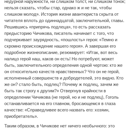
недурной наружности, ни слишком толст, ни слишком тонок;
нельзя сказать, чтобы стар, однако ж и не так, чтобы
слишком молод». История жизни авантюриста скрыта от
читателя вплоть до одиннадцатой, заключительной, главы.
Решившись «припрячь подлеца», то есть рассказать
предысторию Чичикова, писатель начинает с того, что
подчеркивает заурядность, «пошлость» героя: «Темно и
скромно происхождение нашего героя». А завершая его
подробное жизнеописание, резюмирует: «Итак, вот весь
налицо герой наш, каков он есть! Но потребуют, может
быть, заключительного определения одной чертою: кто же
он относительно качеств нравственных? Что он не герой,
исполненный совершенств и добродетелей, это видно. Кто
же он? стало быть, подлец? Почему ж подлец, зачем же
быть так строгу к другим?» Отвергнув крайности в
определении Чичикова (не герой, но и не подлец), Гоголь
останавливается на его главном, бросающемся в глаза
качестве: «Справедливее всего назвать его: хозяин,
приобретатель».
Таким образом, в Чичикове нет ничего необычного: это