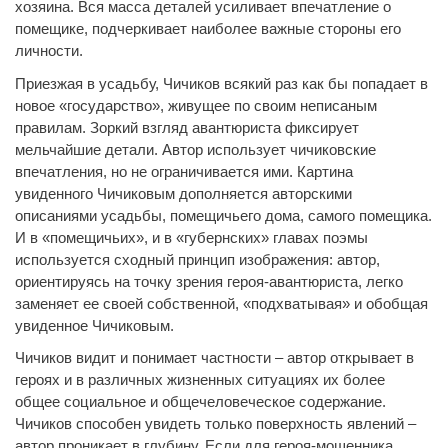
хозяина. Вся масса деталей усиливает впечатление о
помещике, подчеркивает наиболее важные стороны его
личности.
Приезжая в усадьбу, Чичиков всякий раз как бы попадает в
новое «государство», живущее по своим неписаным
правилам. Зоркий взгляд авантюриста фиксирует
мельчайшие детали. Автор использует чичиковские
впечатления, но не ограничивается ими. Картина
увиденного Чичиковым дополняется авторскими
описаниями усадьбы, помещичьего дома, самого помещика.
И в «помещичьих», и в «губернских» главах поэмы
используется сходный принцип изображения: автор,
ориентируясь на точку зрения героя-авантюриста, легко
заменяет ее своей собственной, «подхватывая» и обобщая
увиденное Чичиковым.
Чичиков видит и понимает частности – автор открывает в
героях и в различных жизненных ситуациях их более
общее социальное и общечеловеческое содержание.
Чичиков способен увидеть только поверхность явлений –
автор проникает в глубину. Если для героя-мошенника