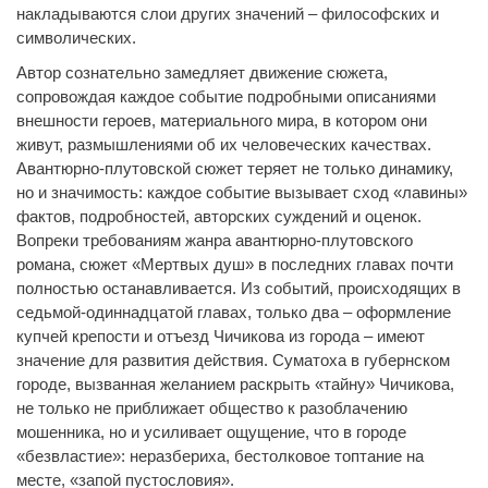
накладываются слои других значений – философских и
символических.
Автор сознательно замедляет движение сюжета,
сопровождая каждое событие подробными описаниями
внешности героев, материального мира, в котором они
живут, размышлениями об их человеческих качествах.
Авантюрно-плутовской сюжет теряет не только динамику,
но и значимость: каждое событие вызывает сход «лавины»
фактов, подробностей, авторских суждений и оценок.
Вопреки требованиям жанра авантюрно-плутовского
романа, сюжет «Мертвых душ» в последних главах почти
полностью останавливается. Из событий, происходящих в
седьмой-одиннадцатой главах, только два – оформление
купчей крепости и отъезд Чичикова из города – имеют
значение для развития действия. Суматоха в губернском
городе, вызванная желанием раскрыть «тайну» Чичикова,
не только не приближает общество к разоблачению
мошенника, но и усиливает ощущение, что в городе
«безвластие»: неразбериха, бестолковое топтание на
месте, «запой пустословия».