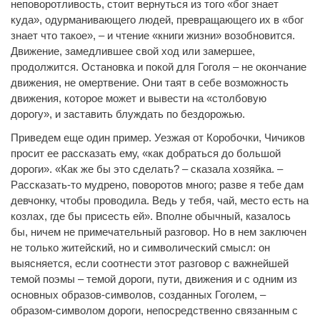
неповоротливость, стоит вернуться из того «бог знает
куда», одурманивающего людей, превращающего их в «бог
знает что такое», – и чтение «книги жизни» возобновится.
Движение, замедлившее свой ход или замершее,
продолжится. Остановка и покой для Гоголя – не окончание
движения, не омертвение. Они таят в себе возможность
движения, которое может и вывести на «столбовую
дорогу», и заставить блуждать по бездорожью.
Приведем еще один пример. Уезжая от Коробочки, Чичиков
просит ее рассказать ему, «как добраться до большой
дороги». «Как же бы это сделать? – сказала хозяйка. –
Рассказать-то мудрено, поворотов много; разве я тебе дам
девчонку, чтобы проводила. Ведь у тебя, чай, место есть на
козлах, где бы присесть ей». Вполне обычный, казалось
бы, ничем не примечательный разговор. Но в нем заключен
не только житейский, но и символический смысл: он
выясняется, если соотнести этот разговор с важнейшей
темой поэмы – темой дороги, пути, движения и с одним из
основных образов-символов, созданных Гоголем, –
образом-символом дороги, непосредственно связанным с