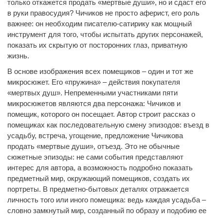
только откажется продать «мертвые души», но и сдаст его
в руки правосудия? Чичиков не просто аферист, его роль
важнее: он необходим писателю-сатирику как мощный
инструмент для того, чтобы испытать других персонажей,
показать их скрытую от посторонних глаз, приватную
жизнь.
В основе изображения всех помещиков – один и тот же
микросюжет. Его «пружина» – действия покупателя
«мертвых душ». Непременными участниками пяти
микросюжетов являются два персонажа: Чичиков и
помещик, которого он посещает. Автор строит рассказ о
помещиках как последовательную смену эпизодов: въезд в
усадьбу, встреча, угощение, предложение Чичикова
продать «мертвые души», отъезд. Это не обычные
сюжетные эпизоды: не сами события представляют
интерес для автора, а возможность подробно показать
предметный мир, окружающий помещиков, создать их
портреты. В предметно-бытовых деталях отражается
личность того или иного помещика: ведь каждая усадьба –
словно замкнутый мир, созданный по образу и подобию ее