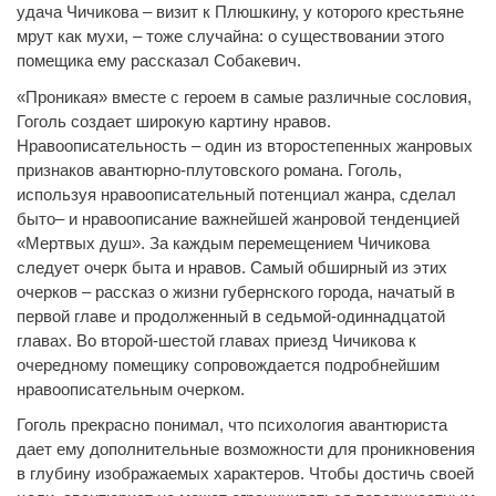
удача Чичикова – визит к Плюшкину, у которого крестьяне
мрут как мухи, – тоже случайна: о существовании этого
помещика ему рассказал Собакевич.
«Проникая» вместе с героем в самые различные сословия,
Гоголь создает широкую картину нравов.
Нравоописательность – один из второстепенных жанровых
признаков авантюрно-плутовского романа. Гоголь,
используя нравоописательный потенциал жанра, сделал
быто– и нравоописание важнейшей жанровой тенденцией
«Мертвых душ». За каждым перемещением Чичикова
следует очерк быта и нравов. Самый обширный из этих
очерков – рассказ о жизни губернского города, начатый в
первой главе и продолженный в седьмой-одиннадцатой
главах. Во второй-шестой главах приезд Чичикова к
очередному помещику сопровождается подробнейшим
нравоописательным очерком.
Гоголь прекрасно понимал, что психология авантюриста
дает ему дополнительные возможности для проникновения
в глубину изображаемых характеров. Чтобы достичь своей