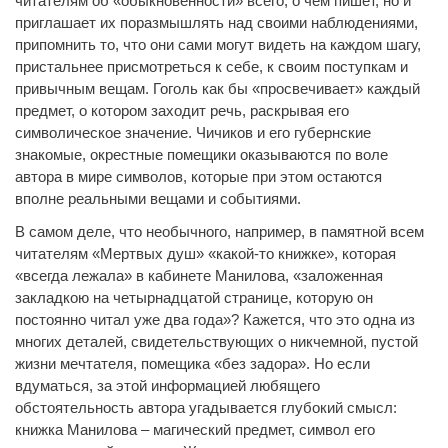
читателям об «обыкновенности» всего, о чем пишет, но и
приглашает их поразмышлять над своими наблюдениями,
припомнить то, что они сами могут видеть на каждом шагу,
пристальнее присмотреться к себе, к своим поступкам и
привычным вещам. Гоголь как бы «просвечивает» каждый
предмет, о котором заходит речь, раскрывая его
символическое значение. Чичиков и его губернские
знакомые, окрестные помещики оказываются по воле
автора в мире символов, которые при этом остаются
вполне реальными вещами и событиями.
В самом деле, что необычного, например, в памятной всем
читателям «Мертвых душ» «какой-то книжке», которая
«всегда лежала» в кабинете Манилова, «заложенная
закладкою на четырнадцатой странице, которую он
постоянно читал уже два года»? Кажется, что это одна из
многих деталей, свидетельствующих о никчемной, пустой
жизни мечтателя, помещика «без задора». Но если
вдуматься, за этой информацией любящего
обстоятельность автора угадывается глубокий смысл:
книжка Манилова – магический предмет, символ его