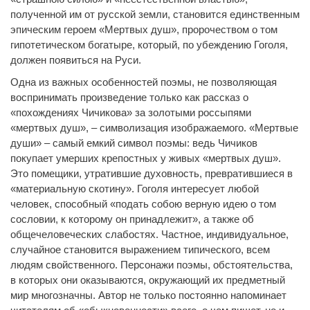
полученной им от русской земли, становится единственным
эпическим героем «Мертвых душ», пророчеством о том
гипотетическом богатыре, который, по убеждению Гоголя,
должен появиться на Руси.
Одна из важных особенностей поэмы, не позволяющая
воспринимать произведение только как рассказ о
«похождениях Чичикова» за золотыми россыпями
«мертвых душ», – символизация изображаемого. «Мертвые
души» – самый емкий символ поэмы: ведь Чичиков
покупает умерших крепостных у живых «мертвых душ».
Это помещики, утратившие духовность, превратившиеся в
«материальную скотину». Гоголя интересует любой
человек, способный «подать собою верную идею о том
сословии, к которому он принадлежит», а также об
общечеловеческих слабостях. Частное, индивидуальное,
случайное становится выражением типического, всем
людям свойственного. Персонажи поэмы, обстоятельства,
в которых они оказываются, окружающий их предметный
мир многозначны. Автор не только постоянно напоминает