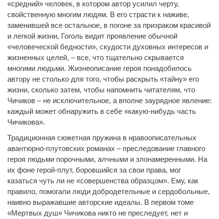
«средний» человек, в котором автор усилил черту,
свойственную многим людям. В его страсти к наживе,
заменившей все остальное, в погоне за призраком красивой
и легкой жизни, Гоголь видит проявление обычной
«человеческой бедности», скудости духовных интересов и
жизненных целей, – все, что тщательно скрывается
многими людьми. Жизнеописание героя понадобилось
автору не столько для того, чтобы раскрыть «тайну» его
жизни, сколько затем, чтобы напомнить читателям, что
Чичиков – не исключительное, а вполне заурядное явление:
каждый может обнаружить в себе «какую-нибудь часть
Чичикова».
Традиционная сюжетная пружина в нравоописательных
авантюрно-плутовских романах – преследование главного
героя людьми порочными, алчными и злонамеренными. На
их фоне герой-плут, боровшийся за свои права, мог
казаться чуть ли не «совершенства образцом». Ему, как
правило, помогали люди добродетельные и сердобольные,
наивно выражавшие авторские идеалы. В первом томе
«Мертвых душ» Чичикова никто не преследует, нет и