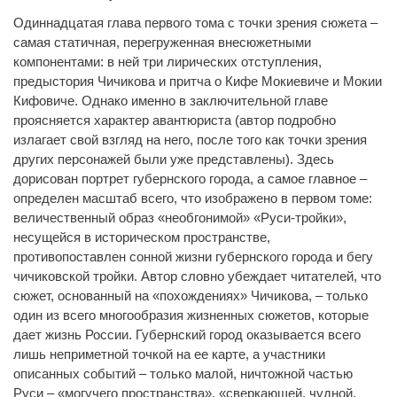
Одиннадцатая глава первого тома с точки зрения сюжета –
самая статичная, перегруженная внесюжетными
компонентами: в ней три лирических отступления,
предыстория Чичикова и притча о Кифе Мокиевиче и Мокии
Кифовиче. Однако именно в заключительной главе
проясняется характер авантюриста (автор подробно
излагает свой взгляд на него, после того как точки зрения
других персонажей были уже представлены). Здесь
дорисован портрет губернского города, а самое главное –
определен масштаб всего, что изображено в первом томе:
величественный образ «необгонимой» «Руси-тройки»,
несущейся в историческом пространстве,
противопоставлен сонной жизни губернского города и бегу
чичиковской тройки. Автор словно убеждает читателей, что
сюжет, основанный на «похождениях» Чичикова, – только
один из всего многообразия жизненных сюжетов, которые
дает жизнь России. Губернский город оказывается всего
лишь неприметной точкой на ее карте, а участники
описанных событий – только малой, ничтожной частью
Руси – «могучего пространства», «сверкающей, чудной,