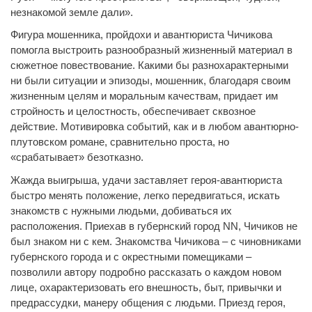
незнакомой земле дали».
Фигура мошенника, пройдохи и авантюриста Чичикова
помогла выстроить разнообразный жизненный материал в
сюжетное повествование. Какими бы разнохарактерными
ни были ситуации и эпизоды, мошенник, благодаря своим
жизненным целям и моральным качествам, придает им
стройность и целостность, обеспечивает сквозное
действие. Мотивировка событий, как и в любом авантюрно-
плутовском романе, сравнительно проста, но
«срабатывает» безотказно.
Жажда выигрыша, удачи заставляет героя-авантюриста
быстро менять положение, легко передвигаться, искать
знакомств с нужными людьми, добиваться их
расположения. Приехав в губернский город NN, Чичиков не
был знаком ни с кем. Знакомства Чичикова – с чиновниками
губернского города и с окрестными помещиками –
позволили автору подробно рассказать о каждом новом
лице, охарактеризовать его внешность, быт, привычки и
предрассудки, манеру общения с людьми. Приезд героя,