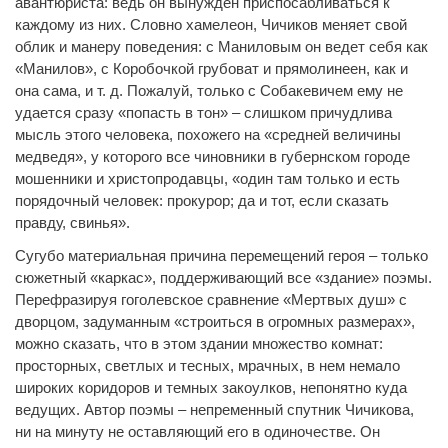
авантюриста: ведь он вынужден приспосабливаться к
каждому из них. Словно хамелеон, Чичиков меняет свой
облик и манеру поведения: с Маниловым он ведет себя как
«Манилов», с Коробочкой грубоват и прямолинеен, как и
она сама, и т. д. Пожалуй, только с Собакевичем ему не
удается сразу «попасть в тон» – слишком причудлива
мысль этого человека, похожего на «средней величины
медведя», у которого все чиновники в губернском городе
мошенники и христопродавцы, «один там только и есть
порядочный человек: прокурор; да и тот, если сказать
правду, свинья».
Сугубо материальная причина перемещений героя – только
сюжетный «каркас», поддерживающий все «здание» поэмы.
Перефразируя гоголевское сравнение «Мертвых душ» с
дворцом, задуманным «строиться в огромных размерах»,
можно сказать, что в этом здании множество комнат:
просторных, светлых и тесных, мрачных, в нем немало
широких коридоров и темных закоулков, непонятно куда
ведущих. Автор поэмы – непременный спутник Чичикова,
ни на минуту не оставляющий его в одиночестве. Он