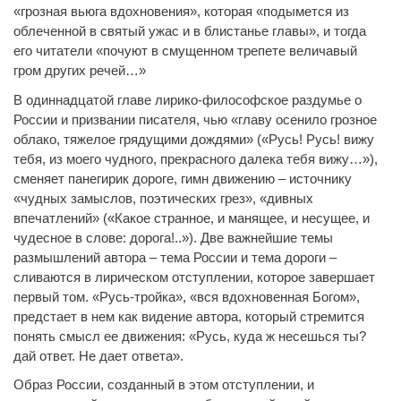
«грозная вьюга вдохновения», которая «подымется из
облеченной в святый ужас и в блистанье главы», и тогда
его читатели «почуют в смущенном трепете величавый
гром других речей…»
В одиннадцатой главе лирико-философское раздумье о
России и призвании писателя, чью «главу осенило грозное
облако, тяжелое грядущими дождями» («Русь! Русь! вижу
тебя, из моего чудного, прекрасного далека тебя вижу…»),
сменяет панегирик дороге, гимн движению – источнику
«чудных замыслов, поэтических грез», «дивных
впечатлений» («Какое странное, и манящее, и несущее, и
чудесное в слове: дорога!..»). Две важнейшие темы
размышлений автора – тема России и тема дороги –
сливаются в лирическом отступлении, которое завершает
первый том. «Русь-тройка», «вся вдохновенная Богом»,
предстает в нем как видение автора, который стремится
понять смысл ее движения: «Русь, куда ж несешься ты?
дай ответ. Не дает ответа».
Образ России, созданный в этом отступлении, и