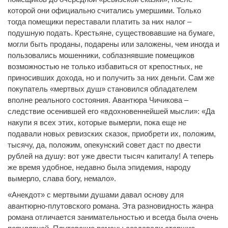
которой они официально считались умершими. Только
тогда помещики переставали платить за них налог –
подушную подать. Крестьяне, существовавшие на бумаге,
могли быть проданы, подарены или заложены, чем иногда и
пользовались мошенники, соблазнявшие помещиков
возможностью не только избавиться от крепостных, не
приносивших дохода, но и получить за них деньги. Сам же
покупатель «мертвых душ» становился обладателем
вполне реального состояния. Авантюра Чичикова –
следствие осенившей его «вдохновеннейшей мысли»: «Да
накупи я всех этих, которые вымерли, пока еще не
подавали новых ревизских сказок, приобрети их, положим,
тысячу, да, положим, опекунский совет даст по двести
рублей на душу: вот уже двести тысяч капиталу! А теперь
же время удобное, недавно была эпидемия, народу
вымерло, слава богу, немало».
«Анекдот» с мертвыми душами давал основу для
авантюрно-плутовского романа. Эта разновидность жанра
романа отличается занимательностью и всегда была очень