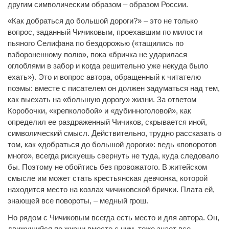
другим символическим образом – образом России.
«Как добраться до большой дороги?» – это не только
вопрос, заданный Чичиковым, проехавшим по милости
пьяного Селифана по бездорожью («тащились по
взбороненному полю», пока «бричка не ударилася
оглоблями в забор и когда решительно уже некуда было
ехать»). Это и вопрос автора, обращенный к читателю
поэмы: вместе с писателем он должен задуматься над тем,
как выехать на «большую дорогу» жизни. За ответом
Коробочки, «крепколобой» и «дубинноголовой», как
определил ее раздраженный Чичиков, скрывается иной,
символический смысл. Действительно, трудно рассказать о
том, как «добраться до большой дороги»: ведь «поворотов
много», всегда рискуешь свернуть не туда, куда следовало
бы. Поэтому не обойтись без провожатого. В житейском
смысле им может стать крестьянская девчонка, которой
находится место на козлах чичиковской брички. Плата ей,
знающей все повороты, – медный грош.
Но рядом с Чичиковым всегда есть место и для автора. Он,
движущийся по жизни вместе с ним, тоже знает все