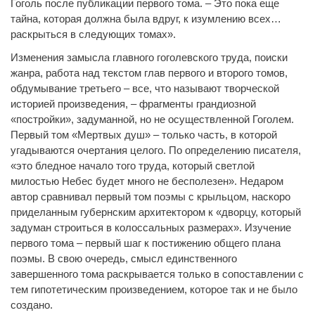
Гоголь после публикации первого тома. – Это пока еще
тайна, которая должна была вдруг, к изумлению всех…
раскрыться в следующих томах».
Изменения замысла главного гоголевского труда, поиски
жанра, работа над текстом глав первого и второго томов,
обдумывание третьего – все, что называют творческой
историей произведения, – фрагменты грандиозной
«постройки», задуманной, но не осуществленной Гоголем.
Первый том «Мертвых душ» – только часть, в которой
угадываются очертания целого. По определению писателя,
«это бледное начало того труда, который светлой
милостью Небес будет много не бесполезен». Недаром
автор сравнивал первый том поэмы с крыльцом, наскоро
приделанным губернским архитектором к «дворцу, который
задуман строиться в колоссальных размерах». Изучение
первого тома – первый шаг к постижению общего плана
поэмы. В свою очередь, смысл единственного
завершенного тома раскрывается только в сопоставлении с
тем гипотетическим произведением, которое так и не было
создано.