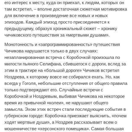
его интерес к месту, куда он приехал, к людям, которых он
там встретил, – вполне достаточная сюжетная мотивировка
для включение в произведение все новых и новых
эпизодов. Каждый эпизод просто присоединяется к
предыдущему, образуя хроникальный сюжет – хронику
чичиковского путешествия за «мертвыми душами».
Монотонность и «запрограммированность» путешествия
Чичикова нарушается только в двух случаях:
незапланированная встреча с Коробочкой произошла по
милости пьяного Селифана, сбившегося с дороги, вслед за
этим в трактире на «большой дороге» Чичиков встретил
Ноздрева, к которому вовсе не собирался ехать. Но, как
всегда у Гоголя, небольшие отступления от общего правила
только подтверждают его. Случайные встречи с
Коробочкой и Ноздревым, выбивая Чичикова на некоторое
время из привычной «колеи», не нарушают общего
замысла. Эхом этих встреч стали последующие события в
губернском городе: Коробочка приезжает выяснить, «почем
ходят мертвые души», а Ноздрев рассказывает всем о
мошенничестве «херсонского помещика». Самая большая