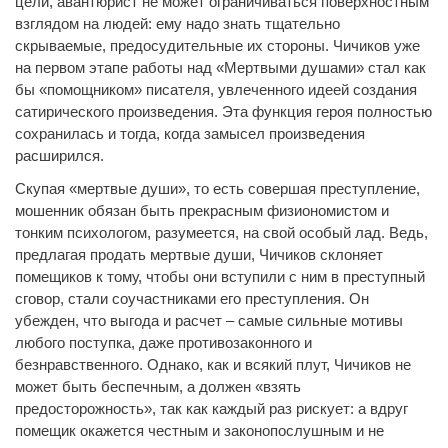
цели, авантюрист не может ограничиваться поверхностным
взглядом на людей: ему надо знать тщательно
скрываемые, предосудительные их стороны. Чичиков уже
на первом этапе работы над «Мертвыми душами» стал как
бы «помощником» писателя, увлеченного идеей создания
сатирического произведения. Эта функция героя полностью
сохранилась и тогда, когда замысел произведения
расширился.
Скупая «мертвые души», то есть совершая преступление,
мошенник обязан быть прекрасным физиономистом и
тонким психологом, разумеется, на свой особый лад. Ведь,
предлагая продать мертвые души, Чичиков склоняет
помещиков к тому, чтобы они вступили с ним в преступный
сговор, стали соучастниками его преступления. Он
убежден, что выгода и расчет – самые сильные мотивы
любого поступка, даже противозаконного и
безнравственного. Однако, как и всякий плут, Чичиков не
может быть беспечным, а должен «взять
предосторожность», так как каждый раз рискует: а вдруг
помещик окажется честным и законопослушным и не