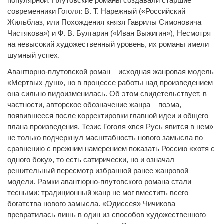
популярной. Плутовские романы создавали старшие
современники Гоголя: В. Т. Нарежный («Российский
Жильблаз, или Похождения князя Гаврилы Симоновича
Чистякова») и Ф. В. Булгарин («Иван Выжигин»), Несмотря
на невысокий художественный уровень, их романы имели
шумный успех.
Авантюрно-плутовской роман – исходная жанровая модель
«Мертвых душ», но в процессе работы над произведением
она сильно видоизменилась. Об этом свидетельствует, в
частности, авторское обозначение жанра – поэма,
появившееся после корректировки главной идеи и общего
плана произведения. Тезис Гоголя «вся Русь явится в нем»
не только подчеркнул масштабность нового замысла по
сравнению с прежним намерением показать Россию «хотя с
одного боку», то есть сатирически, но и означал
решительный пересмотр избранной ранее жанровой
модели. Рамки авантюрно-плутовского романа стали
тесными: традиционный жанр не мог вместить всего
богатства нового замысла. «Одиссея» Чичикова
превратилась лишь в один из способов художественного