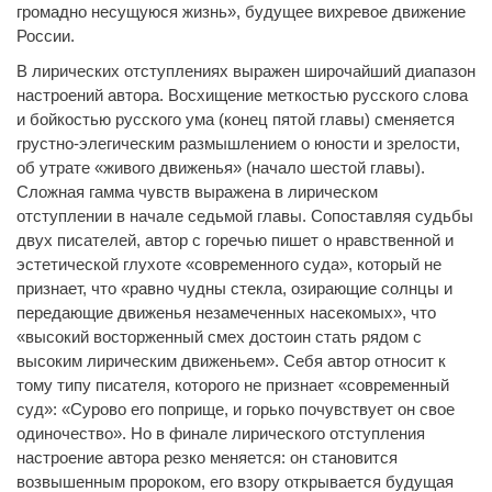
громадно несущуюся жизнь», будущее вихревое движение
России.
В лирических отступлениях выражен широчайший диапазон
настроений автора. Восхищение меткостью русского слова
и бойкостью русского ума (конец пятой главы) сменяется
грустно-элегическим размышлением о юности и зрелости,
об утрате «живого движенья» (начало шестой главы).
Сложная гамма чувств выражена в лирическом
отступлении в начале седьмой главы. Сопоставляя судьбы
двух писателей, автор с горечью пишет о нравственной и
эстетической глухоте «современного суда», который не
признает, что «равно чудны стекла, озирающие солнцы и
передающие движенья незамеченных насекомых», что
«высокий восторженный смех достоин стать рядом с
высоким лирическим движеньем». Себя автор относит к
тому типу писателя, которого не признает «современный
суд»: «Сурово его поприще, и горько почувствует он свое
одиночество». Но в финале лирического отступления
настроение автора резко меняется: он становится
возвышенным пророком, его взору открывается будущая