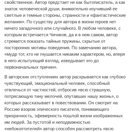
свойственное. Автор предстает не как бытописатель, а как
знаток человеческой души, внимательно изучивший ее
светлые и темные стороны, странности и «фантастические
желания». По существу для автора в жизни героев нет
ничего загадочного или случайного. В любом человеке, с
которым встречается Чичиков, да и в нем самом, автор
стремится показать тайные пружины, скрытые от
посторонних мотивы поведения. По замечанию автора,
«мудр тот, кто не гнушается никаким характером, но, вперя
в него испытующий взгляд, изведывает его до
первоначальных причин».
В авторских отступлениях автор раскрывается как глубоко
чувствующий, эмоциональный человек, способный
отвлечься от частностей, отбросив «всю страшную,
потрясающую тину мелочей, опутавших нашу жизнь», о
которых рассказывает в повествовании. Он смотрит на
Россию взором эпического писателя, понимающего
призрачность, эфемерность пошлой жизни изображенных
им людей. За пустотой и неподвижностью
«небокоптителей» автор способен рассмотреть «всю