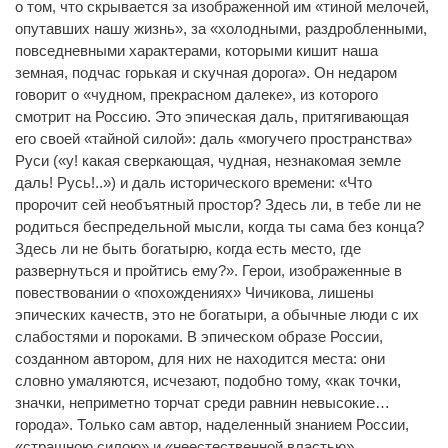
о том, что скрывается за изображенной им «тиной мелочей,
опутавших нашу жизнь», за «холодными, раздробленными,
повседневными характерами, которыми кишит наша
земная, подчас горькая и скучная дорога». Он недаром
говорит о «чудном, прекрасном далеке», из которого
смотрит на Россию. Это эпическая даль, притягивающая
его своей «тайной силой»: даль «могучего пространства»
Руси («у! какая сверкающая, чудная, незнакомая земле
даль! Русь!..») и даль исторического времени: «Что
пророчит сей необъятный простор? Здесь ли, в тебе ли не
родиться беспредельной мысли, когда ты сама без конца?
Здесь ли не быть богатырю, когда есть место, где
развернуться и пройтись ему?». Герои, изображенные в
повествовании о «похождениях» Чичикова, лишены
эпических качеств, это не богатыри, а обычные люди с их
слабостями и пороками. В эпическом образе России,
созданном автором, для них не находится места: они
словно умаляются, исчезают, подобно тому, «как точки,
значки, неприметно торчат среди равнин невысокие…
города». Только сам автор, наделенный знанием России,
«страшною силою» и «неестественной властью»,