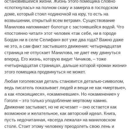
остановившейся жизни. Жизнь этого помещика словно
«споткнулась» на полном скаку и замерла в господском
доме, который стоял «одиночкой на юру, то есть на
возвышении, открытый всем ветрам». Существование
Манилова напоминает болотце с застоявшейся водой. Что
«постоянно читал» этот человек «так себе, ни в городе
Богдан ни в селе Селифан» вот уже два года? Важно даже
не это, а сам факт застывшего движения: четырнадцатая
страница не отпускает Манилова, не дает ему двинуться
вперед. Его жизнь, которую видит Чичиков, – тоже
«четырнадцатая страница», дальше которой «роман жизни»
этого помещика продвинуться не может.
Любая гоголевская деталь становится деталью-символом,
ведь писатель показывает людей и вещи не как «мертвые»,
а как «покоящиеся», «окаменевшие». Но «окаменение» у
Гоголя – это только уподобление мертвому камню.
Движение застывает, но не исчезает – оно остается как
возможное и желательное, как авторский идеал. Книга,
пусть недочитанная, «всегда лежала» на маниловском
столе. Стоит этому человеку преодолеть свою лень и