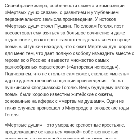
Своеобразие жанра, особенности сюжета и композиции
«Мертвых душ» связаны с развитием и углублением
первоначального замысла произведения. У истоков
«Мертвых душ» стоял Пушкин. По словам Гоголя, поэт
посоветовал ему взяться за большое сочинение и даже
отдал сюжет, из которого сам хотел сделать «нечто вроде
поэмы». «Пушкин находил, что сюжет Мертвых душ хорош
для меня тем, что дает полную свободу изъездить вместе с
героем всю Россию и вывести множество самых
разнообразных характеров» («Авторская исповедь»).
Подчеркнем, что не столько сам сюжет, сколько «мысль» –
ядро художественной концепции произведения – была
пушкинской «подсказкой» Гоголю. Ведь будущему автору
поэмы были хорошо известны житейские сюжеты,
основанные на аферах с «мертвыми душами». Один из
таких случаев произошел в Миргороде в юношеские годы
Гоголя.
«Мертвые души» – это умершие крепостные крестьяне,
продолжавшие оставаться «живой» собственностью
помещиков до очередной «ревизской сказки», после