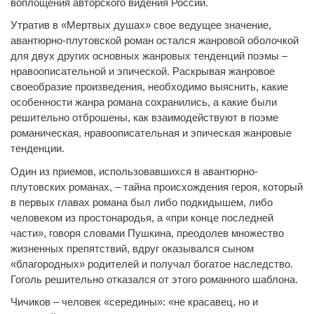
воплощения авторского ви́дения России.
Утратив в «Мертвых душах» свое ведущее значение,
авантюрно-плутовской роман остался жанровой оболочкой
для двух других основных жанровых тенденций поэмы –
нравоописательной и эпической. Раскрывая жанровое
своеобразие произведения, необходимо выяснить, какие
особенности жанра романа сохранились, а какие были
решительно отброшены, как взаимодействуют в поэме
романическая, нравоописательная и эпическая жанровые
тенденции.
Один из приемов, использовавшихся в авантюрно-
плутовских романах, – тайна происхождения героя, который
в первых главах романа был либо подкидышем, либо
человеком из простонародья, а «при конце последней
части», говоря словами Пушкина, преодолев множество
жизненных препятствий, вдруг оказывался сыном
«благородных» родителей и получал богатое наследство.
Гоголь решительно отказался от этого романного шаблона.
Чичиков – человек «середины»: «не красавец, но и