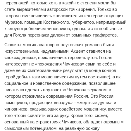
персонажей, которые хоть в какой-то степени могли бы
стать выразителями авторской точки зрения. Только во
втором томе появились «положительные» герои: откупщик
Муразов, помещик Костанжогло, губернатор, непримиримый
к злоупотреблениям чиновников, однако и эти необычные
для Гоголя персонажи далеки от романных трафаретов.
Сюжеты многих авантюрно-плутовских романов были
искусственными, надуманными. Акцент ставился на
«похождениях», приключениях героев-плутов. Гоголя
интересуют не «похождения Чичикова» сами по себе и
даже не их «материальный» результат (в конце концов
герой добыл-таки мошенническим путем состояние), а их
социальное и нравственное содержание, позволившее
писателю сделать плутовство Чичикова зеркалом, в
котором отразилась современная Россия. Это Россия
помещиков, продающих «воздух» – «мертвые души», и
чиновников, оказывающих содействие мошеннику, вместо
того чтобы схватить его за руку. Кроме того, сюжет,
основанный на странствиях Чичикова, обладает огромным
смысловым потенциалом: на реальную основу