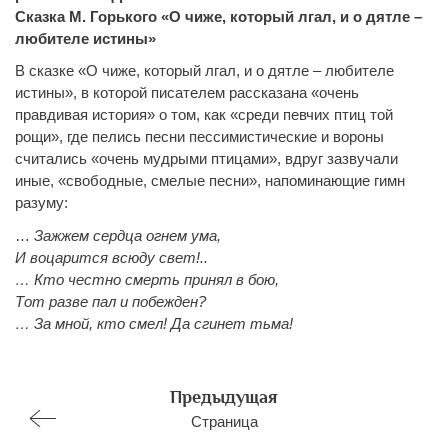
Сказка М. Горького «О чиже, который лгал, и о дятле –
любителе истины»
В сказке «О чиже, который лгал, и о дятле – любителе
истины», в которой писателем рассказана «очень
правдивая история» о том, как «среди певчих птиц той
рощи», где пелись песни пессимистические и вороны
считались «очень мудрыми птицами», вдруг зазвучали
иные, «свободные, смелые песни», напоминающие гимн
разуму:
…
Зажжем сердца огнем ума,
И воцарится всюду свет!..
… Кто честно смерть принял в бою,
Тот разве пал и побежден?
… За мной, кто смел! Да сгинет тьма!
Предыдущая
Страница