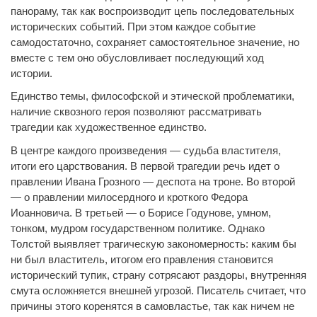
панораму, так как воспроизводит цепь последовательных
исторических событий. При этом каждое событие
самодостаточно, сохраняет самостоятельное значение, но
вместе с тем оно обусловливает последующий ход
истории.
Единство темы, философской и этической проблематики,
наличие сквозного героя позволяют рассматривать
трагедии как художественное единство.
В центре каждого произведения — судьба властителя,
итоги его царствования. В первой трагедии речь идет о
правлении Ивана Грозного — деспота на троне. Во второй
— о правлении милосердного и кроткого Федора
Иоанновича. В третьей — о Борисе Годунове, умном,
тонком, мудром государственном политике. Однако
Толстой выявляет трагическую закономерность: каким бы
ни был властитель, итогом его правления становится
исторический тупик, страну сотрясают раздоры, внутренняя
смута осложняется внешней угрозой. Писатель считает, что
причины этого коренятся в самовластье, так как ничем не