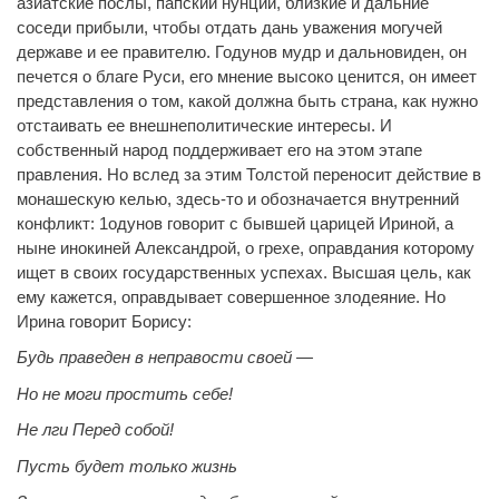
азиатские послы, папский нунций, близкие и дальние
соседи прибыли, чтобы отдать дань
уважения могучей
державе и ее правителю. Годунов мудр и дальновиден, он
печется о благе Руси, его мнение высоко ценится, он имеет
представления о том, какой должна быть страна, как нужно
отстаивать ее внешнеполитические интересы. И
собственный народ поддерживает его на этом этапе
правления. Но вслед за этим Толстой переносит действие в
монашескую келью, здесь-то и обозначается внутренний
конфликт: 1одунов говорит с бывшей царицей Ириной, а
ныне инокиней Александрой, о грехе, оправдания которому
ищет в своих государственных успехах. Высшая цель, как
ему кажется, оправдывает совершенное злодеяние. Но
Ирина говорит Борису:
Будь праведен в неправости своей —
Но не моги простить себе!
Не лги Перед собой!
Пусть будет только жизнь