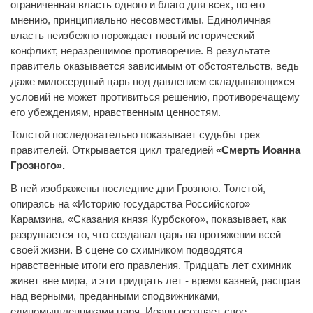
ограниченная власть одного и благо для всех, по его
мнению, принципиально несовместимы. Единоличная
власть неизбежно порождает новый исторический
конфликт, неразрешимое противоречие. В результате
правитель оказывается зависимым от обстоятельств, ведь
даже милосердный царь под давлением складывающихся
условий не может противиться решению, противоречащему
его убеждениям, нравственным ценностям.
Толстой последовательно показывает судьбы трех
правителей. Открывается цикл трагедией
«Смерть Иоанна
Грозного».
В ней изображены последние дни Грозного. Толстой,
опираясь на «Историю государства Российского»
Карамзина, «Сказания князя Курбского», показывает, как
разрушается то, что создавал царь на протяжении всей
своей жизни. В сцене со схимником подводятся
нравственные итоги его правления. Тридцать лет схимник
живет вне мира, и эти тридцать лет - время казней, расправ
над верными, преданными сподвижниками,
единомышленниками царя. Иоанн осознает свое