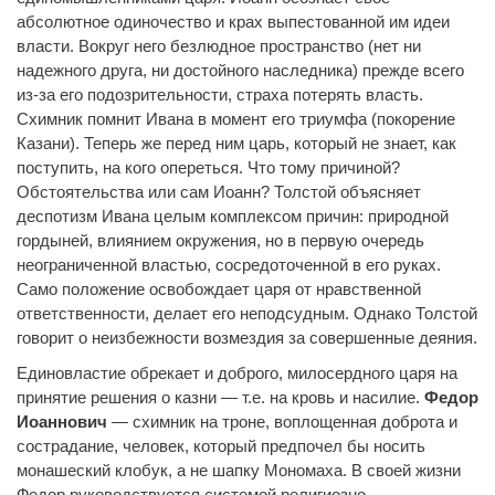
абсолютное одиночество и крах выпестованной им идеи
власти. Вокруг него безлюдное пространство (нет ни
надежного друга, ни достойного наследника) прежде всего
из-за его подозрительности, страха потерять власть.
Схимник помнит Ивана в момент его триумфа (покорение
Казани). Теперь же перед ним царь, который не знает, как
поступить, на кого опереться. Что тому причиной?
Обстоятельства или сам Иоанн? Толстой объясняет
деспотизм Ивана целым комплексом причин: природной
гордыней, влиянием окружения, но в первую очередь
неограниченной властью, сосредоточенной в его руках.
Само положение освобождает царя от нравственной
ответственности, делает его неподсудным. Однако Толстой
говорит о неизбежности возмездия за совершенные деяния.
Единовластие обрекает и доброго, милосердного царя на
принятие решения о казни — т.е. на кровь и насилие.
Федор
Иоаннович
— схимник на троне, воплощенная доброта и
сострадание, человек, который предпочел бы носить
монашеский клобук, а не шапку Мономаха. В своей жизни
Федор руководствуется системой религиозно-