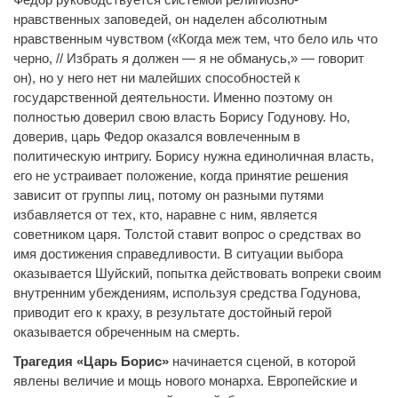
нравственных заповедей, он наделен абсолютным
нравственным чувством («Когда меж тем, что бело иль что
черно, // Избрать я должен — я не обманусь,» — говорит
он), но у него нет ни малейших способностей к
государственной деятельности. Именно поэтому он
полностью доверил свою власть Борису Годунову. Но,
доверив, царь Федор оказался вовлеченным в
политическую интригу. Борису нужна единоличная власть,
его не устраивает положение, когда принятие решения
зависит от группы лиц, потому он разными путями
избавляется от тех, кто, наравне с ним, является
советником царя. Толстой ставит вопрос о средствах во
имя достижения справедливости. В ситуации выбора
оказывается Шуйский, попытка действовать вопреки своим
внутренним убеждениям, используя средства Годунова,
приводит его к краху, в результате достойный герой
оказывается обреченным на смерть.
Трагедия «Царь Борис»
начинается сценой, в которой
явлены величие и мощь нового монарха. Европейские и