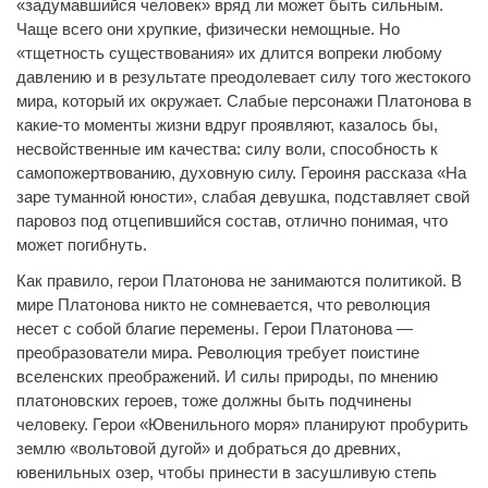
«задумавшийся человек» вряд ли может быть сильным.
Чаще всего они хрупкие, физически немощные. Но
«тщетность существования» их длится вопреки любому
давлению и в результате преодолевает силу того жестокого
мира, который их окружает. Слабые персонажи Платонова в
какие-то моменты жизни вдруг проявляют, казалось бы,
несвойственные им качества: силу воли, способность к
самопожертвованию, духовную силу. Героиня рассказа «На
заре туманной юности», слабая девушка, подставляет свой
паровоз под отцепившийся состав, отлично понимая, что
может погибнуть.
Как правило, герои Платонова не занимаются политикой. В
мире Платонова никто не сомневается, что революция
несет с собой благие перемены. Герои Платонова —
преобразователи мира. Революция требует поистине
вселенских преображений. И силы природы, по мнению
платоновских героев, тоже должны быть подчинены
человеку. Герои «Ювенильного моря» планируют пробурить
землю «вольтовой дугой» и добраться до древних,
ювенильных озер, чтобы принести в засушливую степь