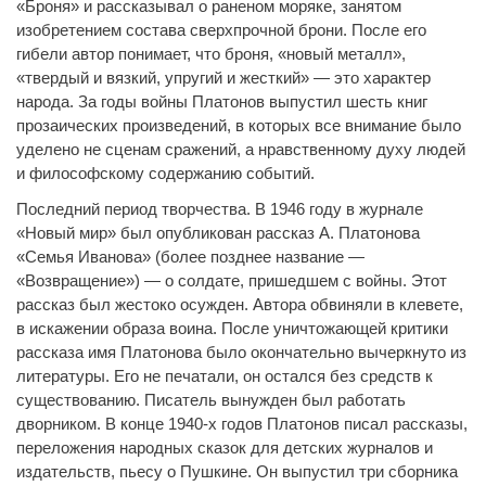
«Броня» и рассказывал о раненом моряке, занятом
изобретением состава сверхпрочной брони. После его
гибели автор понимает, что броня, «новый металл»,
«твердый и вязкий, упругий и жесткий» — это характер
народа. За годы войны Платонов выпустил шесть книг
прозаических произведений, в которых все внимание было
уделено не сценам сражений, а нравственному духу людей
и философскому содержанию событий.
Последний период творчества. В 1946 году в журнале
«Новый мир» был опубликован рассказ А. Платонова
«Семья Иванова» (более позднее название —
«Возвращение») — о солдате, пришедшем с войны. Этот
рассказ был жестоко осужден. Автора обвиняли в клевете,
в искажении образа воина. После уничтожающей критики
рассказа имя Платонова было окончательно вычеркнуто из
литературы. Его не печатали, он остался без средств к
существованию. Писатель вынужден был работать
дворником. В конце 1940-х годов Платонов писал рассказы,
переложения народных сказок для детских журналов и
издательств, пьесу о Пушкине. Он выпустил три сборника