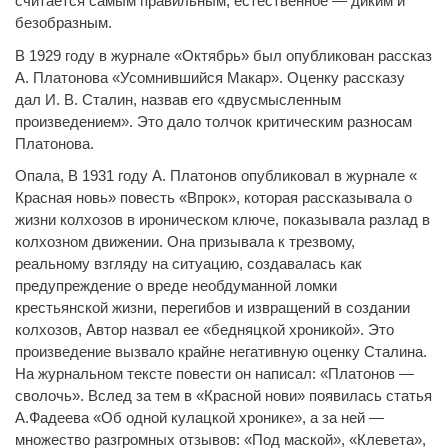
считается самым правильным, естественное — диким и
безобразным.
В 1929 году в журнале «Октябрь» был опубликован рассказ
А. Платонова «Усомнившийся Макар». Оценку рассказу
дал И. В. Сталин, назвав его «двусмысленным
произведением». Это дало толчок критическим разносам
Платонова.
Опала, В 1931 году А. Платонов опубликовал в журнале «
Красная новь» повесть «Впрок», которая рассказывала о
жизни колхозов в ироническом ключе, показывала разлад в
колхозном движении. Она призывала к трезвому,
реальному взгляду на ситуацию, создавалась как
предупреждение о вреде необдуманной ломки
крестьянской жизни, перегибов и извращений в создании
колхозов, Автор назвал ее «бедняцкой хроникой». Это
произведение вызвало крайне негативную оценку Сталина.
На журнальном тексте повести он написал: «Платонов —
сволочь». Вслед за тем в «Красной нови» появилась статья
А.Фадеева «Об одной кулацкой хронике», а за ней —
множество разгромных отзывов: «Под маской», «Клевета»,