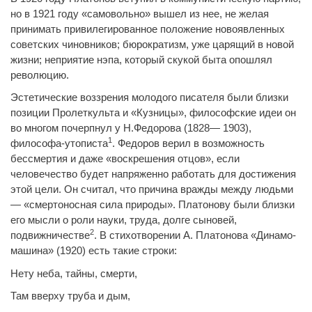
но в 1921 году «самовольно» вышел из нее, не желая
принимать привилегированное положение новоявленных
советских чиновников; бюрократизм, уже царящий в новой
жизни; неприятие нэпа, который скукой быта опошлял
революцию.
Эстетические воззрения молодого писателя были близки
позиции Пролеткульта и «Кузницы», философские идеи он
во многом почерпнул у Н.Федорова (1828— 1903),
1
философа-утописта
. Федоров верил в возможность
бессмертия и даже «воскрешения отцов», если
человечество будет напряженно работать для достижения
этой цели. Он считал, что причина вражды между людьми
— «смертоносная сила природы». Платонову были близки
его мысли о роли науки, труда, долге сыновей,
2
подвижничестве
. В стихотворении А. Платонова «Динамо-
машина» (1920) есть такие строки:
Нету неба, тайны, смерти,
Там вверху труба и дым,