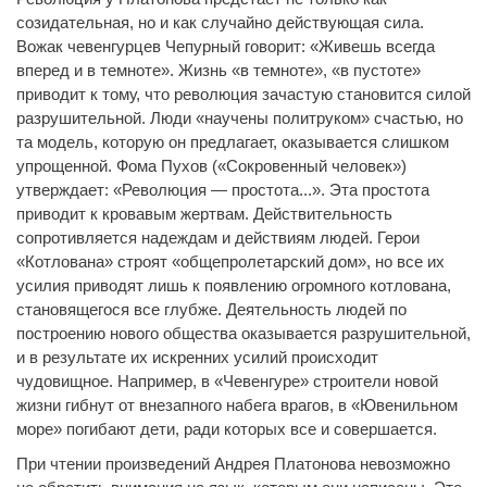
созидательная, но и как случайно действующая сила.
Вожак чевенгурцев Чепурный говорит: «Живешь всегда
вперед и в темноте». Жизнь «в темноте», «в пустоте»
приводит к тому, что революция зачастую становится силой
разрушительной. Люди «научены политруком» счастью, но
та модель, которую он предлагает, оказывается слишком
упрощенной. Фома Пухов («Сокровенный человек»)
утверждает: «Революция — простота...». Эта простота
приводит к кровавым жертвам. Действительность
сопротивляется надеждам и действиям людей. Герои
«Котлована» строят «общепролетарский дом», но все их
усилия приводят лишь к появлению огромного котлована,
становящегося все глубже. Деятельность людей по
построению нового общества оказывается разрушительной,
и в результате их искренних усилий происходит
чудовищное. Например, в «Чевенгуре» строители новой
жизни гибнут от внезапного набега врагов, в «Ювенильном
море» погибают дети, ради которых все и совершается.
При чтении произведений Андрея Платонова невозможно