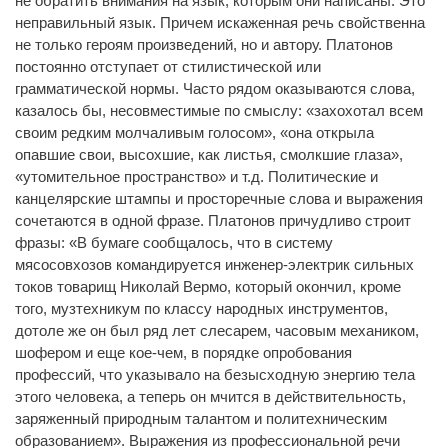
не обратить внимания на язык, которым они написаны. Это
неправильный язык. Причем искаженная речь свойственна
не только героям произведений, но и автору. Платонов
постоянно отступает от стилистической или
грамматической нормы. Часто рядом оказываются слова,
казалось бы, несовместимые по смыслу: «захохотал всем
своим редким молчаливым голосом», «она открыла
опавшие свои, высохшие, как листья, смолкшие глаза»,
«утомительное пространство» и т.д. Политические и
канцелярские штампы и просторечные слова и выражения
сочетаются в одной фразе. Платонов причудливо строит
фразы: «В бумаге сообщалось, что в систему
мясосовхозов командируется инженер-электрик сильных
токов товарищ Николай Вермо, который окончил, кроме
того, музтехникум по классу народных инструментов,
дотоле же он был ряд лет слесарем, часовым механиком,
шофером и еще кое-чем, в порядке опробования
профессий, что указывало на безысходную энергию тела
этого человека, а теперь он мчится в действительность,
заряженный природным талантом и политехническим
образованием». Выражения из профессиональной речи