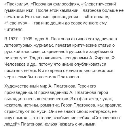
«Пасквиль», «Порочная философия», «Клеветнический
гуманизм» ит.п. После этой кампании Платонова больше не
печатали. Его главные произведения — «Котлован»,
«Чевенгур» — так и не дошли до современного ему
читателя.
В 1937 —1939 годах А. Платонов активно сотрудничал в
литературных журналах, печатая критические статьи о
русской классике, современной русской и зарубежной
литературе. Тогда появились псевдонимы А. Фирсов, Ф.
Человеков и др., потому что иначе опубликоваться
писатель не мог. В это время окончательно сложились
черты самобытного стиля Платонова.
Художественный мир А. Платонова. Герои его
произведений. В произведениях А. Платонова герой
выглядит очень «негероически». Это фантазер, чудак,
искатель истины, романтик. Герои Платонова, как правило,
странствуют по Руси. Они не знают своих интересов, не
ищут выгоды, это герои, «забывшие себя». «Сокровенных
людей» Платонова нельзя назвать сильными,