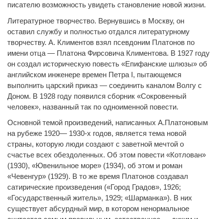
писателю возможность увидеть становление новой жизни.
Литературное творчество. Вернувшись в Москву, он
оставил службу и полностью отдался литературному
творчеству. А. Климентов взял псевдоним Платонов по
имени отца — Платона Фирсовича Климентова. В 1927 году
он создал историческую повесть «Епифанские шлюзы» об
английском инженере времен Петра I, пытающемся
выполнить царский приказ — соединить каналом Волгу с
Доном. В 1928 году появился сборник «Сокровенный
человек», названный так по одноименной повести.
Основной темой произведений, написанных А.Платоновым
на рубеже 1920— 1930-х годов, является тема новой
страны, которую люди создают с заветной мечтой о
счастье всех обездоленных. Об этом повести «Котлован»
(1930), «Ювенильное море» (1934), об этом и роман
«Чевенгур» (1929). В то же время Платонов создавал
сатирические произведения («Город Градов», 1926;
«Государственный житель», 1929; «Шарманка»). В них
существует абсурдный мир, в котором ненормальное