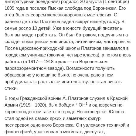
литературный псевдоним) родился 20 августа (1 сентября)
1899 года в поселке Ямская слобода под Воронежем. Его
отец был слесарем железнодорожных мастерских. С
раннего детства Платонов видел вокруг нищету, голод. В
семье росло 10 детей. Уже в юности будущий писатель
был вынужден работать. Он был батраком, подручным на
складе, помощником машиниста, литейщиком, мастеровым.
После церковно-приходской школы Платонов занимался в
городском училище (окончил четыре класса), а потом вновь
работал (в 1917— 1918 годах — на Воронежском
паровозоремонтном заводе). Возможности получить
образование у юноши не было, но очень рано в нем
пробудилась страсть к сочинительству: он стал писать
стихи.
В годы Гражданской войны А. Платонов служил в Красной
1
Армии (1919—1920), был бойцом ЧОН
и одновременно
корреспондентом газеты в городе Новохоперске. Юноша
стал одной из самых ярких и заметных фигур
послереволюционного Воронежа. Он увлекался техникой и
философией, участвовал в митингах, диспутах,