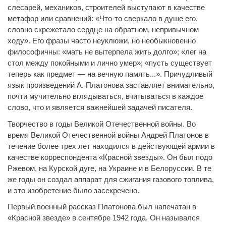
слесарей, механиков, строителей выступают в качестве
метафор или сравнений: «Что-то сверкало в душе его,
словно скрежетало сердце на обратном, непривычном
ходу». Его фразы часто неуклюжи, но необыкновенно
философичны: «мать не вытерпела жить долго»; «лег на
стол между покойными и лично умер»; «пусть существует
теперь как предмет — на вечную память...». Причудливый
язык произведений А. Платонова заставляет внимательно,
почти мучительно вглядываться, вчитываться в каждое
слово, что и является важнейшей задачей писателя.
Творчество в годы Великой Отечественной войны. Во
время Великой Отечественной войны Андрей Платонов в
течение более трех лет находился в действующей армии в
качестве корреспондента «Красной звезды». Он был подо
Ржевом, на Курской дуге, на Украине и в Белоруссии. В те
же годы он создал аппарат для сжигания газового топлива,
и это изобретение было засекречено.
Первый военный рассказ Платонова был напечатан в
«Красной звезде» в сентябре 1942 года. Он назывался