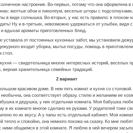
солнечное настроение. Во-первых, потому что она оформлена в 
онах: желтые обои и линолеум, веселые шторы с подсолнухами,
ы в виде солнышка. Во-вторых, у нас есть правило: в плохом н
одить! Ну и в-третьих, невозможно удержаться от улыбки, видя
 и вдыхая ароматы приготовленных блюд.
е уставала от постоянных кухонных забот, мы установили дежу
дежурного входит уборка, мытье посуды, помощь в приготовлен
а стол.
кухня — свидетельница многих интересных историй, веселых п
в, верная хранительница семейных традиций.
2 вариант
ольшом красивом доме. В нем пять комнат и кухня со столовой
 необычна, она соответствует образу, стилю и желаниям ее хозя
абушка и дедушка, у них отдельная комната. Моя бабушка люби
му в их комнате многое сделано ее руками. У родителей тоже св
лено по их вкусу. А у папы есть отдельный кабинет. Моя комна
ей тепло и спокойно, она немного похожа на сказку. Ко мне любя
 с ними общаемся в этой комнате. Я люблю в ней вечером засып