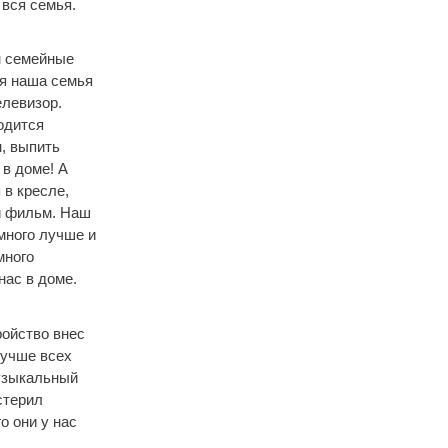
 вся семья.
м семейные
ся наша семья
елевизор.
одится
н, выпить
 в доме! А
 в кресле,
й фильм. Наш
много лучше и
много
нас в доме.
ройство внес
лучше всех
музыкальный
стерил
о они у нас