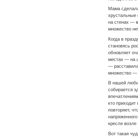
Мама сделала
хрустальные 
на стенах — 
множество не
Когда в праз
становясь ро
обновляет оч
местах — на ш
— расставила
множество — 
В нашей люби
собирается з
впечатлениями
кто приходит к
повторяет, ч
напряженного
кресле возле 
Вот такая чу