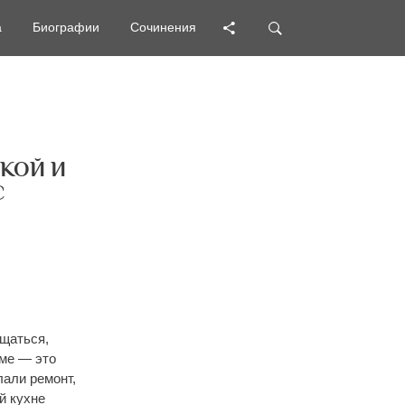
а
а
Биографии
Биографии
Сочинения
Сочинения
КОЙ И
С
бщаться,
оме — это
лали ремонт,
й кухне