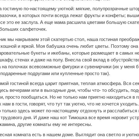
 гостиную по-настоящему уютной: мягкие, полупрозрачные што
вазочки, в которых почти всегда лежат фрукты и конфеты; выш
все это ее заслуга. А еще мама расшила цветами большую скате
больших салфеточек.
дник мы накрываем этой скатертью стол, наша гостиная преобра
скошной и яркой. Моя бабушка очень любит цветы. Поэтому она
аровательные букеты и икебаны, которые размещает в самых 
кафу, стенах и даже на полу. Внесла свой вклад в обустройств
 на полочках всевозможные фигурки и сувенирчики (их у меня 
подаренные подругами или купленные просто так).
мой гостиной всегда царит приятная, теплая атмосфера. Вся се
десь вечерами или в выходные дни, чтобы что- то обсудить, по
, просто пообщаться. Но не только нам приятно находиться в го
 нам в гости, говорят, что тут так уютно, что не хочется уходить
то только здесь может по-настоящему отдохнуть и расслабиться
 трудового дня. И даже наш кот Тимошка все время норовит уст
камина, другие комнаты ему не интересны.
десная комната есть в нашем доме. Выглядит она светло и уютно