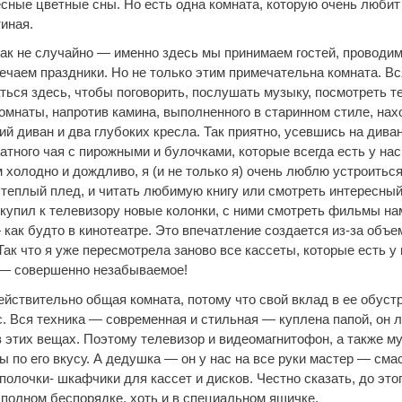
есные цветные сны. Но есть одна комната, которую очень любит
иная.
так не случайно — именно здесь мы принимаем гостей, проводи
мечаем праздники. Но не только этим примечательна комната. В
ться здесь, чтобы поговорить, послушать музыку, посмотреть т
омнаты, напротив камина, выполненного в старинном стиле, нах
й диван и два глубоких кресла. Так приятно, усевшись на дива
тного чая с пирожными и булочками, которые всегда есть у нас
м холодно и дождливо, я (и не только я) очень люблю устроиться
 теплый плед, и читать любимую книгу или смотреть интересны
 купил к телевизору новые колонки, с ними смотреть фильмы на
как будто в кинотеатре. Это впечатление создается из-за объе
Так что я уже пересмотрела заново все кассеты, которые есть у 
— совершенно незабываемое!
ействительно общая комната, потому что свой вклад в ее обуст
с. Вся техника — современная и стильная — куплена папой, он 
в этих вещах. Поэтому телевизор и видеомагнитофон, а также 
 по его вкусу. А дедушка — он у нас на все руки мастер — сма
олочки- шкафчики для кассет и дисков. Честно сказать, до этог
 полном беспорядке, хоть и в специальном ящичке.