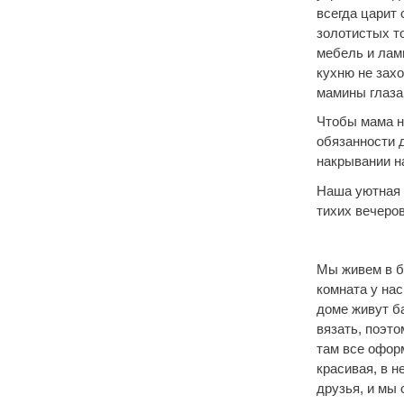
всегда царит 
золотистых т
мебель и ламп
кухню не зах
мамины глаза
Чтобы мама н
обязанности 
накрывании н
Наша уютная 
тихих вечеро
Мы живем в б
комната у нас
доме живут б
вязать, поэто
там все оформ
красивая, в н
друзья, и мы