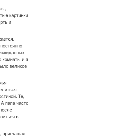
ры,
итые картинки
рть и
жается,
 постоянно
неожиданных
о комнаты и я
было великое
мья
делиться
стиной. Те,
. А папа часто
 после
роиться в
, приглашая