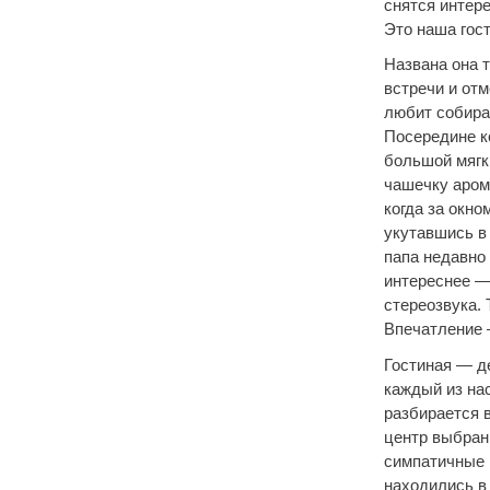
снятся интер
Это наша гост
Названа она 
встречи и от
любит собира
Посередине к
большой мягки
чашечку арома
когда за окно
укутавшись в
папа недавно
интереснее — 
стереозвука. 
Впечатление 
Гостиная — д
каждый из на
разбирается 
центр выбраны
симпатичные п
находились в