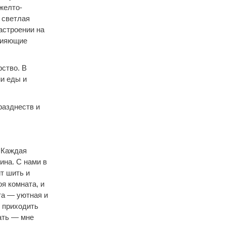
желто-
 светлая
астроении на
 сияющие
рство. В
ии еды и
разднеств и
. Каждая
ина. С нами в
т шить и
оя комната, и
та — уютная и
т приходить
ать — мне