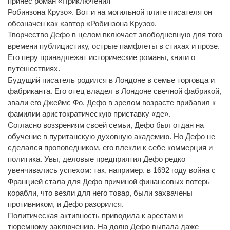
принес роман «Приключения
Робинзона Крузо». Вот и на могильной плите писателя он
обозначен как «автор «Робинзона Крузо».
Творчество Дефо в целом включает злободневную для того
времени публицистику, острые памфлеты в стихах и прозе.
Его перу принадлежат исторические романы, книги о
путешествиях.
Будущий писатель родился в Лондоне в семье торговца и
фабриканта. Его отец владел в Лондоне свечной фабрикой,
звали его Джеймс Фо. Дефо в зрелом возрасте прибавил к
фамилии аристократическую приставку «де».
Согласно воззрениям своей семьи, Дефо был отдан на
обучение в пуританскую духовную академию. Но Дефо не
сделался проповедником, его влекли к себе коммерция и
политика. Увы, деловые предприятия Дефо редко
увенчивались успехом: так, например, в 1692 году война с
Францией стала для Дефо причиной финансовых потерь —
корабли, что везли для него товар, были захвачены
противником, и Дефо разорился.
Политическая активность приводила к арестам и
тюремному заключению. На долю Дефо выпала даже