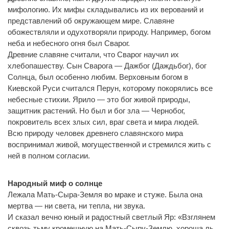
мифологию. Их мифы складывались из их верований и
представлений об окружающем мире. Славяне
обожествляли и одухотворяли природу. Например, богом
неба и небесного огня был Сварог.
Древние славяне считали, что Сварог научил их
хлебопашеству. Сын Сварога — Дажбог (Даждьбог), бог
Солнца, был особенно любим. Верховным богом в
Киевской Руси считался Перун, которому покорялись все
небесные стихии. Ярило — это бог живой природы,
защитник растений. Но был и бог зла — Чернобог,
покровитель всех злых сил, враг света и мира людей.
Всю природу человек древнего славянского мира
воспринимал живой, могущественной и стремился жить с
ней в полном согласии.
Народный миф о солнце
Лежала Мать-Сыра-Земля во мраке и стуже. Была она
мертва — ни света, ни тепла, ни звука.
И сказал вечно юный и радостный светлый Яр: «Взглянем
сквозь тьму кромешную на Мать-Сыру-Землю, хороша ль,