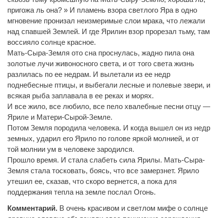
пригожа ль она? » И пламень взора светлого Яра в одно
мгновение пронизал неизмеримые слои мрака, что лежали
над спавшей Землей. И где Ярилин взор прорезал тьму, там
воссияло солнце красное.
Мать-Сыра-Земля ото сна проснулась, жадно пила она
золотые лучи живоносного света, и от того света жизнь
разлилась по ее недрам. И вылетали из ее недр
поднебесные птицы, и выбегали лесные и полевые звери, и
всякая рыба заплавала в ее реках и морях.
И все жило, все любило, все пело хвалебные песни отцу —
Яриле и Матери-Сырой-Земле.
Потом Земля породила человека. И когда вышел он из недр
земных, ударил его Ярило по голове яркой молнией, и от
той молнии ум в человеке зародился.
Прошло время. И стала слабеть сила Ярилы. Мать-Сыра-
Земля стала тосковать, боясь, что все замерзнет. Ярило
утешил ее, сказав, что скоро вернется, а пока для
поддержания тепла на земле послал Огонь.
Комментарий.
В очень красивом и светлом мифе о солнце