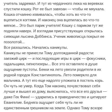
учитель задремал. И тут из чердачного люка на веревках
спустили кошку. Рот ее был завязан — чтобы не мяукала.
Кошка отчаянно извивалась, чтобы хоть во что-то
вцепиться когтями. И наконец она вцепилась во что-то
мягкое... Это был парик учителя! Кошку с париком тут же
подняли наверх. И взглядам присутствующих открылась
сияющая лысина Доббинса. Ученик живописца покрыл ее
позолотой...
Все разошлись. Начались каникулы.
Каникулы не принесли Тому долгожданной радости:
заезжий цирк — и последующие игры в цирк — фокусники,
гадальщики, гипнотизеры... Все это оставляло в душе
ощущение пустоты. Бекки на лето увезли родители в их
родной городок Константинополь. Лето померкло для
мальчика. А тут его еще надолго уложила в постель корь.
Он чуть не умер. Когда Том наконец почувствовал себя
лучше и вышел из дому, выяснилось, что все его друзья —
даже Гек Финн! — ударились в праведничество и цитируют
Евангелие. Бедняга ощущает себя чуть ли не
единственным грешником на земле. Однако Тому вскоре