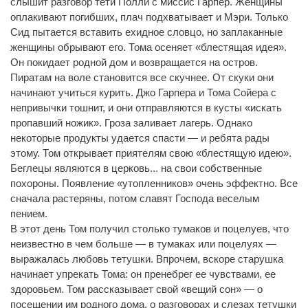
слышит разговор тети Полли с миссис Гарпер. Женщины
оплакивают погибших, плач подхватывает и Мэри. Только
Сид пытается вставить ехидное словцо, но заплаканные
женщины обрывают его. Тома осеняет «блестящая идея».
Он покидает родной дом и возвращается на остров.
Пиратам на воле становится все скучнее. От скуки они
начинают учиться курить. Джо Гарпера и Тома Сойера с
непривычки тошнит, и они отправляются в кусты «искать
пропавший ножик». Гроза заливает лагерь. Однако
некоторые продукты удается спасти — и ребята рады
этому. Том открывает приятелям свою «блестящую идею».
Беглецы являются в церковь... на свои собственные
похороны. Появление «утопленников» очень эффектно. Все
сначала растеряны, потом славят Господа веселым
пением.
В этот день Том получил столько тумаков и поцелуев, что
неизвестно в чем больше — в тумаках или поцелуях —
выражалась любовь тетушки. Впрочем, вскоре старушка
начинает упрекать Тома: он пренебрег ее чувствами, ее
здоровьем. Том рассказывает свой «вещий сон» — о
посещении им родного дома, о разговорах и слезах тетушки