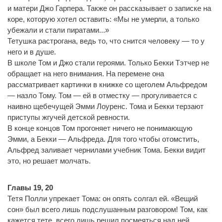
и матери Джо Гарпера. Также он рассказывает о записке на
коре, которую хотел оставить: «Мы не умерли, а только
убежали и стали пиратами...»
Тетушка растрогана, ведь то, что снится человеку — то у
него и в душе.
В школе Том и Джо стали героями. Только Бекки Тэтчер не
обращает на него внимания. На перемене она
рассматривает картинки в книжке со щеголем Альфредом
— назло Тому. Том — ей в отместку — прогуливается с
наивно щебечущей Эмми Лоуренс. Тома и Бекки терзают
приступы жгучей детской ревности.
В конце концов Том прогоняет ничего не понимающую
Эмми, а Бекки — Альфреда. Для того чтобы отомстить,
Альфред заливает чернилами учебник Тома. Бекки видит
это, но решает молчать.
Главы 19, 20
Тетя Полли упрекает Тома: он опять солгал ей. «Вещий
сон» был всего лишь подслушанным разговором! Том, как
кажется тете, всего лишь решил посмеяться над ней.