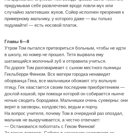
придумывая себе развлечения вроде ловли мух или
случайно залетевших жуков. Сойер исполнен презрения к
примерному мальчику, у которого даже — вы только
подумайте! — есть носовой платок.
Главы 6—8
Утром Том пытался притвориться больным, чтобы не идти
в школу, но номер не прошел. Тетя вырвала ему
шатающийся молочный зуб и отправила учиться.
По дороге Том разговаривает с сыном местного пьяницы
Гекльберри Финном. Все матери городка ненавидят
оборванца Гека, все мальчишки обожают эту вольную
птицу. Гек хвастается своим последним приобретением —
дохлой кошкой, при помощи которой он собирается нынче
ночью сводить бородавки. Мальчишки очень суеверны: они
верят в заговоры, колдовство, ведьм и порчу.
На вопрос учителя, почему Том в очередной раз опоздал,
мальчик не выкручивается, а честно отвечает:
— Остановился поболтать с Геком Финном!
За такую дерзость Сойера в наказание усаживают «с