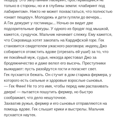
только в стороны, но и в глубины земли: «лабиринт под
лабиринтом». Никто не может похвастаться, что полностью
«знает пещеру». Молодежь и дети гуляли до вечера...
А Гек дежурит у гостиницы... Ночью он видит две
подозрительные фигуры. У одного из бродяг под мышкой,
кажется, сундучок. Мальчик начинает слежку. Ему кажется,
что Сокровища хотят закопать на Кардифской горе. Гек
становится свидетелем ужасного разговора: индеец Джо
собирается отомстить вдове (отрезать ей уши!) за то, что
ее покойный муж, судья, некогда арестовал Джо за
бродяжничество и даже велел его высечь. Преступники
выжидают: пусть разойдутся гости и погаснет свет.
Гек пускается бежать. Он стучит в дом старика фермера, у
которого есть сильные и здоровые взрослые сыновья.
— Гек Финн! Не то это имя, чтобы перед ним распахивать
двери! — пытается пошутить фермер, но быстро
соображает, что дело нешуточное.
Захватив ружья, фермер и его сыновья отправляются на
помощь вдове. Гек слышит крики и выстрелы. Мальчик
пускается наутек.