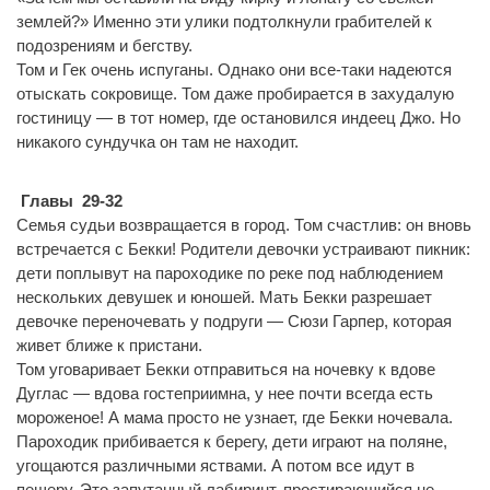
землей?» Именно эти улики подтолкнули грабителей к
подозрениям и бегству.
Том и Гек очень испуганы. Однако они все-таки надеются
отыскать сокровище. Том даже пробирается в захудалую
гостиницу — в тот номер, где остановился индеец Джо. Но
никакого сундучка он там не находит.
Главы 29-32
Семья судьи возвращается в город. Том счастлив: он вновь
встречается с Бекки! Родители девочки устраивают пикник:
дети поплывут на пароходике по реке под наблюдением
нескольких девушек и юношей. Мать Бекки разрешает
девочке переночевать у подруги — Сюзи Гарпер, которая
живет ближе к пристани.
Том уговаривает Бекки отправиться на ночевку к вдове
Дуглас — вдова гостеприимна, у нее почти всегда есть
мороженое! А мама просто не узнает, где Бекки ночевала.
Пароходик прибивается к берегу, дети играют на поляне,
угощаются различными яствами. А потом все идут в
пещеру. Это запутанный лабиринт, простирающийся не