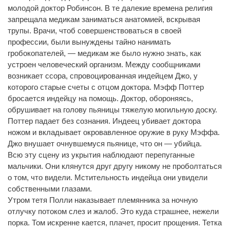
молодой доктор Робинсон. В те далекие времена религия
запрещала медикам заниматься анатомией, вскрывая
трупы. Врачи, чтоб совершенствоваться в своей
профессии, были вынуждены тайно нанимать
гробокопателей, — медикам же было нужно знать, как
устроен человеческий организм. Между сообщниками
возникает ссора, спровоцированная индейцем Джо, у
которого старые счеты с отцом доктора. Мэфф Поттер
бросается индейцу на помощь. Доктор, обороняясь,
обрушивает на голову пьяницы тяжелую могильную доску.
Поттер падает без сознания. Индеец убивает доктора
ножом и вкладывает окровавленное оружие в руку Мэффа.
Джо внушает очнувшемуся пьянице, что он — убийца.
Всю эту сцену из укрытия наблюдают перепуганные
мальчики. Они клянутся друг другу никому не проболтаться
о том, что видели. Мстительность индейца они увидели
собственными глазами.
Утром тетя Полли наказывает племянника за ночную
отлучку потоком слез и жалоб. Это куда страшнее, нежели
порка. Том искренне кается, плачет, просит прощения. Тетка