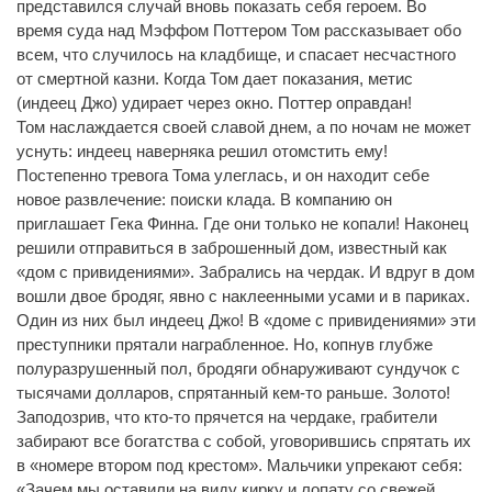
представился случай вновь показать себя героем. Во
время суда над Мэффом Поттером Том рассказывает обо
всем, что случилось на кладбище, и спасает несчастного
от смертной казни. Когда Том дает показания, метис
(индеец Джо) удирает через окно. Поттер оправдан!
Том наслаждается своей славой днем, а по ночам не может
уснуть: индеец наверняка решил отомстить ему!
Постепенно тревога Тома улеглась, и он находит себе
новое развлечение: поиски клада. В компанию он
приглашает Гека Финна. Где они только не копали! Наконец
решили отправиться в заброшенный дом, известный как
«дом с привидениями». Забрались на чердак. И вдруг в дом
вошли двое бродяг, явно с наклеенными усами и в париках.
Один из них был индеец Джо! В «доме с привидениями» эти
преступники прятали награбленное. Но, копнув глубже
полуразрушенный пол, бродяги обнаруживают сундучок с
тысячами долларов, спрятанный кем-то раньше. Золото!
Заподозрив, что кто-то прячется на чердаке, грабители
забирают все богатства с собой, уговорившись спрятать их
в «номере втором под крестом». Мальчики упрекают себя:
«Зачем мы оставили на виду кирку и лопату со свежей