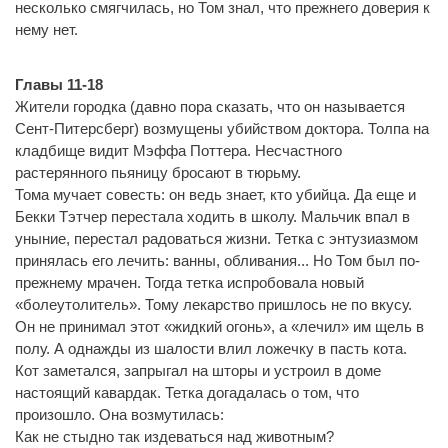
несколько смягчилась, но Том знал, что прежнего доверия к
нему нет.
Главы 11-18
Жители городка (давно пора сказать, что он называется
Сент-Питерсберг) возмущены убийством доктора. Толпа на
кладбище видит Мэффа Поттера. Несчастного
растерянного пьяницу бросают в тюрьму.
Тома мучает совесть: он ведь знает, кто убийца. Да еще и
Бекки Тэтчер перестала ходить в школу. Мальчик впал в
уныние, перестал радоваться жизни. Тетка с энтузиазмом
принялась его лечить: ванны, обливания... Но Том был по-
прежнему мрачен. Тогда тетка испробовала новый
«болеутолитель». Тому лекарство пришлось не по вкусу.
Он не принимал этот «жидкий огонь», а «лечил» им щель в
полу. А однажды из шалости влил ложечку в пасть кота.
Кот заметался, запрыгал на шторы и устроил в доме
настоящий кавардак. Тетка догадалась о том, что
произошло. Она возмутилась:
Как не стыдно так издеваться над животным?