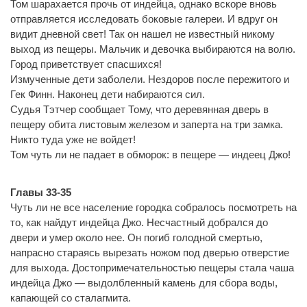
Том шарахается прочь от индейца, однако вскоре вновь
отправляется исследовать боковые галереи. И вдруг он
видит дневной свет! Так он нашел не известный никому
выход из пещеры. Мальчик и девочка выбираются на волю.
Город приветствует спасшихся!
Измученные дети заболели. Нездоров после пережитого и
Гек Финн. Наконец дети набираются сил.
Судья Тэтчер сообщает Тому, что деревянная дверь в
пещеру обита листовым железом и заперта на три замка.
Никто туда уже не войдет!
Том чуть ли не падает в обморок: в пещере — индеец Джо!
Главы 33-35
Чуть ли не все население городка собралось посмотреть на
то, как найдут индейца Джо. Несчастный добрался до
двери и умер около нее. Он погиб голодной смертью,
напрасно стараясь вырезать ножом под дверью отверстие
для выхода. Достопримечательностью пещеры стала чаша
индейца Джо — выдолбленный камень для сбора воды,
капающей со сталагмита.