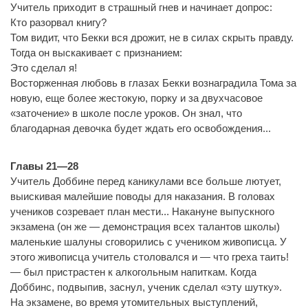
Учитель приходит в страшный гнев и начинает допрос:
Кто разорвал книгу?
Том видит, что Бекки вся дрожит, не в силах скрыть правду.
Тогда он выскакивает с признанием:
Это сделал я!
Восторженная любовь в глазах Бекки вознаградила Тома за
новую, еще более жестокую, порку и за двухчасовое
«заточение» в школе после уроков. Он знал, что
благодарная девочка будет ждать его освобождения...
Главы 21—28
Учитель Доббине перед каникулами все больше лютует,
выискивая малейшие поводы для наказания. В головах
учеников созревает план мести... Накануне выпускного
экзамена (он же — демонстрация всех талантов школы)
маленькие шалуны сговорились с учеником живописца. У
этого живописца учитель столовался и — что греха таить!
— был пристрастен к алкогольным напиткам. Когда
Доббинс, подвыпив, заснул, ученик сделал «эту шутку».
На экзамене, во время утомительных выступлений,