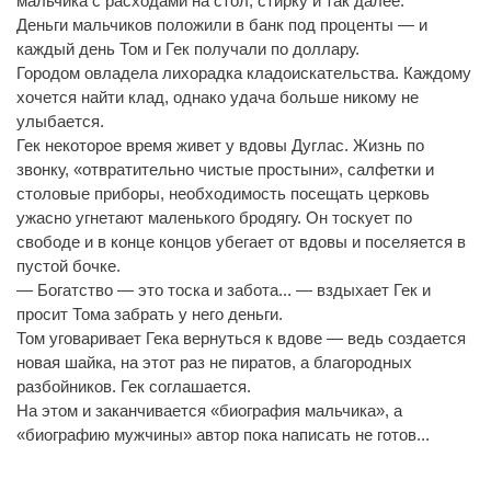
мальчика с расходами на стол, стирку и так далее.
Деньги мальчиков положили в банк под проценты — и
каждый день Том и Гек получали по доллару.
Городом овладела лихорадка кладоискательства. Каждому
хочется найти клад, однако удача больше никому не
улыбается.
Гек некоторое время живет у вдовы Дуглас. Жизнь по
звонку, «отвратительно чистые простыни», салфетки и
столовые приборы, необходимость посещать церковь
ужасно угнетают маленького бродягу. Он тоскует по
свободе и в конце концов убегает от вдовы и поселяется в
пустой бочке.
— Богатство — это тоска и забота... — вздыхает Гек и
просит Тома забрать у него деньги.
Том уговаривает Гека вернуться к вдове — ведь создается
новая шайка, на этот раз не пиратов, а благородных
разбойников. Гек соглашается.
На этом и заканчивается «биография мальчика», а
«биографию мужчины» автор пока написать не готов...