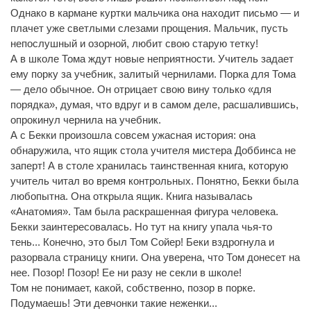
Однако в кармане куртки мальчика она находит письмо — и
плачет уже светлыми слезами прощения. Мальчик, пусть
непослушный и озорной, любит свою старую тетку!
А в школе Тома ждут новые неприятности. Учитель задает
ему порку за учебник, залитый чернилами. Порка для Тома
— дело обычное. Он отрицает свою вину только «для
порядка», думая, что вдруг и в самом деле, расшалившись,
опрокинул чернила на учебник.
А с Бекки произошла совсем ужасная история: она
обнаружила, что ящик стола учителя мистера Доббинса не
заперт! А в столе хранилась таинственная книга, которую
учитель читал во время контрольных. Понятно, Бекки была
любопытна. Она открыла ящик. Книга называлась
«Анатомия». Там была раскрашенная фигура человека.
Бекки заинтересовалась. Но тут на книгу упала чья-то
тень... Конечно, это был Том Сойер! Беки вздрогнула и
разорвала страницу книги. Она уверена, что Том донесет на
нее. Позор! Позор! Ее ни разу не секли в школе!
Том не понимает, какой, собственно, позор в порке.
Подумаешь! Эти девчонки такие неженки...