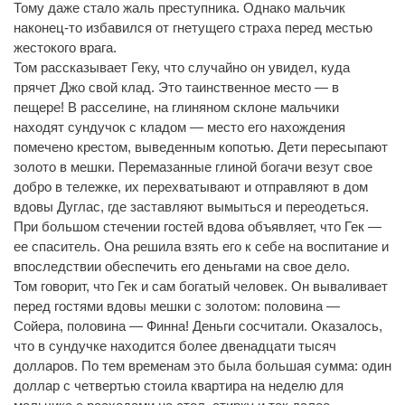
Тому даже стало жаль преступника. Однако мальчик
наконец-то избавился от гнетущего страха перед местью
жестокого врага.
Том рассказывает Геку, что случайно он увидел, куда
прячет Джо свой клад. Это таинственное место — в
пещере! В расселине, на глиняном склоне мальчики
находят сундучок с кладом — место его нахождения
помечено крестом, выведенным копотью. Дети пересыпают
золото в мешки. Перемазанные глиной богачи везут свое
добро в тележке, их перехватывают и отправляют в дом
вдовы Дуглас, где заставляют вымыться и переодеться.
При большом стечении гостей вдова объявляет, что Гек —
ее спаситель. Она решила взять его к себе на воспитание и
впоследствии обеспечить его деньгами на свое дело.
Том говорит, что Гек и сам богатый человек. Он вываливает
перед гостями вдовы мешки с золотом: половина —
Сойера, половина — Финна! Деньги сосчитали. Оказалось,
что в сундучке находится более двенадцати тысяч
долларов. По тем временам это была большая сумма: один
доллар с четвертью стоила квартира на неделю для