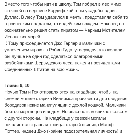
Вместо того чтобы идти в школу, Том побрел в лес мимо
стоящей на вершине Кардифской горы усадьбы вдовы
Дуглас. В лесу Том ударился в мечты, представляя себя то
героическим солдатом, то индейским вождем. Наконец он
окончательно решил стать пиратом — Черным Мстителем
Испанских морей.
К Тому присоединяется Джо Гарпер и мальчики с
увлечением играют в Робин Гуда, утверждая, что желали
бы лучше на один год сделаться благородными
разбойниками Шервудского леса, нежели президентами
Соединенных Штатов на всю жизнь.
Главы 9, 10
Ночью Том и Гек отправляются на кладбище, чтобы на
свежей могиле старика Вильямса произвести для сведения
бородавок некие манипуляции с дохлой кошкой. Мальчики
боятся мертвецов и ведьм. Но опасность возникает совсем
с другой стороны. На кладбище у свежей могилы
появляется странная троица: старый пьяница Мэфф
Поттер, индеец Джо (крайне подозрительная личность) и