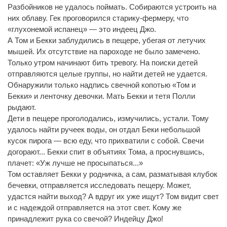
Разбойников не удалось поймать. Собираются устроить на
них облаву. Гек проговорился старику-фермеру, что
«глухонемой испанец» — это индеец Джо.
А Том и Бекки заблудились в пещере, убегая от летучих
мышей. Их отсутствие на пароходе не было замечено.
Только утром начинают бить тревогу. На поиски детей
отправляются целые группы, но найти детей не удается.
Обнаружили только надпись свечной копотью «Том и
Бекки» и ленточку девочки. Мать Бекки и тетя Полли
рыдают.
Дети в пещере проголодались, измучились, устали. Тому
удалось найти ручеек воды, он отдал Беки небольшой
кусок пирога — всю еду, что прихватили с собой. Свечи
догорают... Бекки спит в объятиях Тома, а проснувшись,
плачет: «Уж лучше не просыпаться...»
Том оставляет Бекки у родничка, а сам, разматывая клубок
бечевки, отправляется исследовать пещеру. Может,
удастся найти выход? А вдруг их уже ищут? Том видит свет
и с надеждой отправляется на этот свет. Кому же
принадлежит рука со свечой? Индейцу Джо!