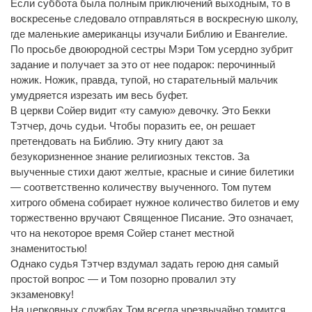
Если суббота была полным приключений выходным, то в
воскресенье следовало отправляться в воскресную школу,
где маленькие американцы изучали Библию и Евангелие.
По просьбе двоюродной сестры Мэри Том усердно зубрит
задание и получает за это от нее подарок: перочинный
ножик. Ножик, правда, тупой, но старательный мальчик
умудряется изрезать им весь буфет.
В церкви Сойер видит «ту самую» девочку. Это Бекки
Тэтчер, дочь судьи. Чтобы поразить ее, он решает
претендовать на Библию. Эту книгу дают за
безукоризненное знание религиозных текстов. За
выученные стихи дают желтые, красные и синие билетики
— соответственно количеству выученного. Том путем
хитрого обмена собирает нужное количество билетов и ему
торжественно вручают Священное Писание. Это означает,
что на некоторое время Сойер станет местной
знаменитостью!
Однако судья Тэтчер вздумал задать герою дня самый
простой вопрос — и Том позорно провалил эту
экзаменовку!
На церковных службах Том всегда чрезвычайно томится,