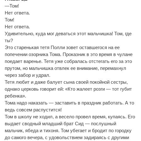
—Том!
Нет ответа.
Том!
Нет ответа.
Удивительно, куда мог деваться этот мальчишка! Том, где
ты?
Это старенькая тетя Полли зовет оставшегося на ее
попечении озорника Тома. Проказник в это время в чулане
поедает варенье. Тетя уже собралась отстегать его за это
прутом, но мальчишка отвлек ее внимание, перемахнул
через забор и удрал.
Тетя любит и даже балует сына своей покойной сестры,
однако церковь говорит ей: «Кто жалеет розги — тот губит
ребенка».
Тома надо наказать — заставить в праздник работать. А то
ведь совсем распустится!
Том в школу не ходил, а весело провел время, купаясь. Его
выдает сводный младший брат Сид — послушный
мальчик, ябеда и тихоня. Том убегает и бродит по городку
до самого вечера, с удовольствием задираясь с другими