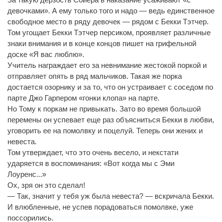
девочками». А ему только того и надо — ведь единственное
свободное место в ряду девочек — рядом с Бекки Тэтчер.
Том угощает Бекки Тэтчер персиком, проявляет различные
знаки внимания и в конце концов пишет на грифельной
доске «Я вас люблю».
Учитель награждает его за невнимание жестокой поркой и
отправляет опять в ряд мальчиков. Такая же порка
достается озорнику и за то, что он устраивает с соседом по
парте Джо Гарпером «гонки клопа» на парте.
Но Тому к поркам не привыкать. Зато во время большой
перемены он успевает еще раз объясниться Бекки в любви,
уговорить ее на помолвку и поцелуй. Теперь они жених и
невеста.
Том утверждает, что это очень весело, и некстати
ударяется в воспоминания: «Вот когда мы с Эми
Лоуренс...»
Ох, зря он это сделал!
— Так, значит у тебя уж была невеста? — вскричала Бекки.
И влюбленные, не успев порадоваться помолвке, уже
поссорились.