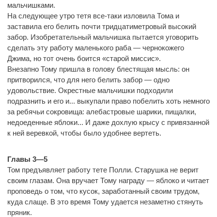
мальчишками.
На следующее утро тетя все-таки изловила Тома и
заставила его белить почти тридцатиметровый высокий
забор. Изобретательный мальчишка пытается уговорить
сделать эту работу маленького раба — чернокожего
Джима, но тот очень боится «старой миссис».
Внезапно Тому пришла в голову блестящая мысль: он
притворился, что для него белить забор — одно
удовольствие. Окрестные мальчишки подходили
подразнить и его и... выкупали право побелить хоть немного
за ребячьи сокровища: алебастровые шарики, пищалки,
недоеденные яблоки... И даже дохлую крысу с привязанной
к ней веревкой, чтобы было удобнее вертеть.
Главы 3—5
Том предъявляет работу тете Полли. Старушка не верит
своим глазам. Она вручает Тому награду — яблоко и читает
проповедь о том, что кусок, заработанный своим трудом,
куда слаще. В это время Тому удается незаметно стянуть
пряник.