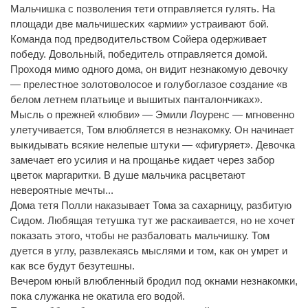
Мальчишка с позволения тети отправляется гулять. На
площади две мальчишеских «армии» устраивают бой.
Команда под предводительством Сойера одерживает
победу. Довольный, победитель отправляется домой.
Проходя мимо одного дома, он видит незнакомую девочку
— прелестное золотоволосое и голубоглазое создание «в
белом летнем платьице и вышитых панталончиках».
Мысль о прежней «любви» — Эмили Лоуренс — мгновенно
улетучивается, Том влюбляется в незнакомку. Он начинает
выкидывать всякие нелепые штуки — «фигуряет». Девочка
замечает его усилия и на прощанье кидает через забор
цветок маргаритки. В душе мальчика расцветают
невероятные мечты...
Дома тетя Полли наказывает Тома за сахарницу, разбитую
Сидом. Любящая тетушка тут же раскаивается, но не хочет
показать этого, чтобы не разбаловать мальчишку. Том
дуется в углу, развлекаясь мыслями и том, как он умрет и
как все будут безутешны.
Вечером юный влюбленный бродил под окнами незнакомки,
пока служанка не окатила его водой.