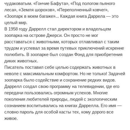
чудаковатым. «Гончие Бафута», «Под пологом пьяного
леса», «Земля шорохов», «Переполненный ковчег»,
«Зоопарк в моем багаже»... Каждая книга Даррела — это
целый мир.
В 1958 году Даррелл стал директором и владельцем
зоопарка на острове Джерси. Он просто не мог
расставаться с животными, которых отлавливал с таким
трудом и успевал за время путевых приключений искренне
полюбить. В зоопарке был создан Фонд для приобретения
диких животных.
Писатель поставил себе целью содержать животных в
неволе с максимальным комфортом. Но не только! Задачей
зоопарка было содействие и сохранение редких видов.
Даррелл создал свою программу на телевидении, где его
передачи пользовались огромным успехов. Многие
поколения любителей природы, людей с экологическим
сознанием воспитывались на книгах Даррелла. Его имя —
словно пароль для особой касты тех, кому дорого все
живое.