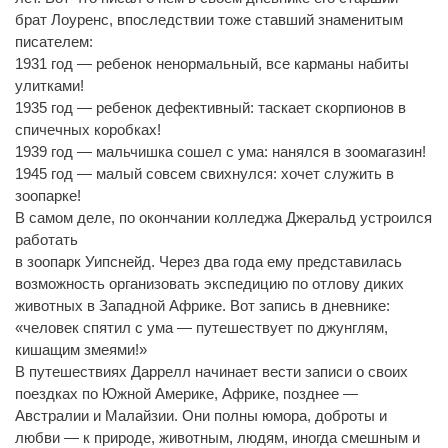
брат Лоуренс, впоследствии тоже ставший знаменитым
писателем:
1931 год — ребенок ненормальный, все карманы набиты
улитками!
1935 год — ребенок дефективный: таскает скорпионов в
спичечных коробках!
1939 год — мальчишка сошел с ума: нанялся в зоомагазин!
1945 год — малый совсем свихнулся: хочет служить в
зоопарке!
В самом деле, по окончании колледжа Джеральд устроился
работать
в зоопарк Уипснейд. Через два года ему представилась
возможность организовать экспедицию по отлову диких
животных в Западной Африке. Вот запись в дневнике:
«человек спятил с ума — путешествует по джунглям,
кишащим змеями!»
В путешествиях Даррелл начинает вести записи о своих
поездках по Южной Америке, Африке, позднее —
Австралии и Малайзии. Они полны юмора, доброты и
любви — к природе, животным, людям, иногда смешным и