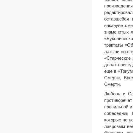
произведени
редактировал
оставшейся 
накануне сме
знаменитых л
«Буколическо
трактаты «Об
латыни поэт 
«Старческие 
делах повсед
еще в «Триум
Смерти, Вре
Смерти.
Любовь и Сл
противореча
правильной и
собеседник 
которые не по
лавровым вен
будущим пок