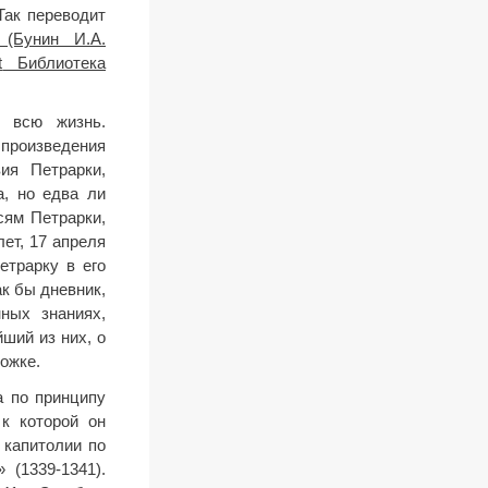
Так переводит
 (Бунин И.А.
t
Библиотека
у всю жизнь.
произведения
ия Петрарки,
а, но едва ли
сям Петрарки,
лет, 17 апреля
етрарку в его
к бы дневник,
ных знаниях,
ший из них, о
ожке.
а по принципу
к которой он
 капитолии по
(1339-1341).