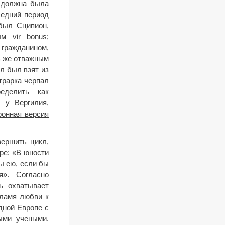
 должна была
ледний период
был Сципион,
м vir bonus;
ражданином,
ь же отважным
л был взят из
трарка черпал
еделить как
 у Вергилия,
ронная версия
вершить цикл,
ре: «В юности
ы ею, если бы
я». Согласно
ь охватывает
пламя любви к
дной Европе с
ыми учеными.