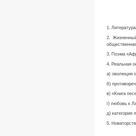
1. Литература
2. Жизненны
общественная
3. Поэма «Афр
4. Реальная 
а) эволюция 
б) противоре
в) «Книга пес
г) любовь к Л
д) категория 
5. Новаторств