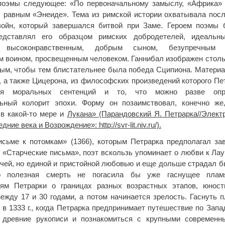
поэмы следующее: «По первоначальному замыслу, «Африка»
, равным «Энеиде». Тема из римской истории охватывала пос
войн, который завершался битвой при Заме. Героем поэмы 
едставлял его образцом римских добродетелей, идеальны
, высоконравственным, добрым сыном, безупречным г
 воином, просвещенным человеком. Ганнибал изображен стол
ым, чтобы тем блистательнее была победа Сципиона. Материа
, а также Цицерона, из философских произведений которого Пе
я моральных сентенций и то, что можно разве опр
льный колорит эпохи. Форму он позаимствовал, конечно же,
 в какой-то мере и
Лукана» (Парандовский Я. Петрарка//Элект
редние века и Возрождение»:
http://
svr-
lit.
niv.
ru/).
сьме к потомкам» (1366), которым Петрарка предполагал за
 «Старческие письма», поэт вскользь упоминает о любви к Лау
учей, но единой и пристойной любовью и еще дольше страдал б
о полезная смерть не погасила бы уже гаснущее плам
иям Петрарки о границах разных возрастных этапов, юност
ежду 17 и 30 годами, а потом начинается зрелость. Гаснуть 
 в 1333 г., когда Петрарка предпринимает путешествие по Запа
 древние рукописи и познакомиться с крупными современн