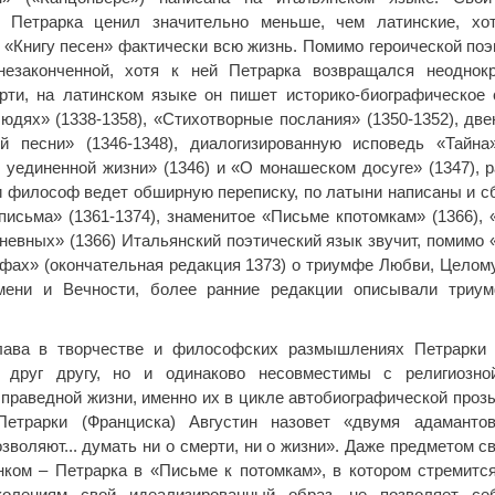
я Петрарка ценил значительно меньше, чем латинские, хо
 «Книгу песен» фактически всю жизнь. Помимо героической по
незаконченной, хотя к ней Петрарка возвращался неоднок
рти, на латинском языке он пишет историко-биографическое
юдях» (1338-1358), «Стихотворные послания» (1350-1352), две
й песни» (1346-1348), диалогизированную исповедь «Тайна»
 уединенной жизни» (1346) и «О монашеском досуге» (1347), р
и философ ведет обширную переписку, по латыни написаны и с
письма» (1361-1374), знаменитое «Письме кпотомкам» (1366), 
невных» (1366) Итальянский поэтический язык звучит, помимо 
фах» (окончательная редакция 1373) о триумфе Любви, Целом
мени и Вечности, более ранние редакции описывали три
ава в творчестве и философских размышлениях Петрарки 
т друг другу, но и одинаково несовместимы с религиозно
 праведной жизни, именно их в цикле автобиографической проз
Петрарки (Франциска) Августин назовет «двумя адаманто
зволяют... думать ни о смерти, ни о жизни». Даже предметом с
ком – Петрарка в «Письме к потомкам», в котором стремитс
олениям свой идеализированный образ, не позволяет себ