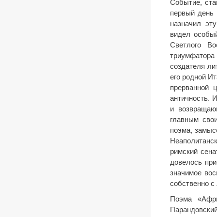
Событие, ста
первый день 
назначил эту
видел особый
Светлого Во
триумфатора 
создателя ли
его родной И
прерванной 
античность. 
и возвращаю
главным сво
поэма, замыс
Неаполитанск
римский сена
довелось при
значимое вос
собственно с
Поэма «Афри
Парандовский