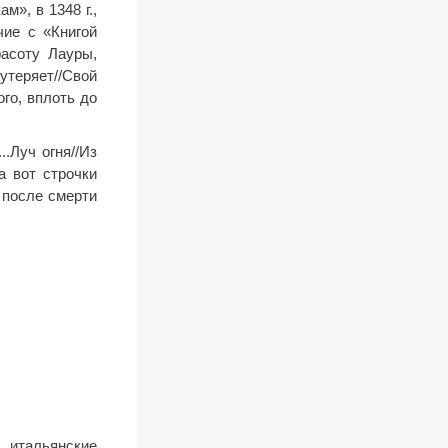
», в 1348 г.,
чие с «Книгой
расоту Лауры,
 утеряет//Свой
ого, вплоть до
..Луч огня//Из
а вот строчки
 после смерти
 итальянские