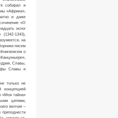
тя собирал и
эмы «Африка»,
ратно и даже
 сочинение «О
надцать эклог
 (1342-1343),
азумеется, на
борники писем
«Книгаписем о
«Канцоньере»,
удрия, Славы,
умфы Славы и
не только не
й концепцией
ы «Моя тайна»
выми цепями,
воего велчия –
я преподнести
е гордиться,