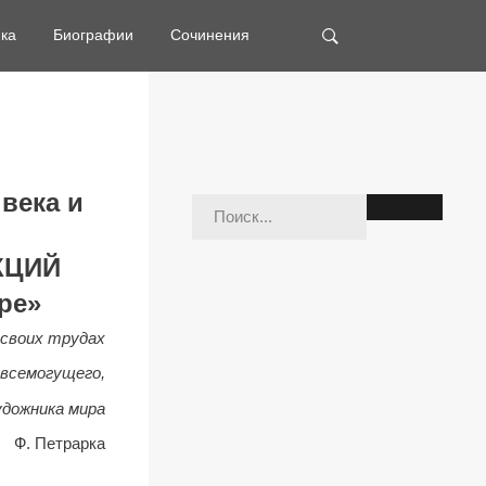
ка
Биографии
Сочинения
века и
КЦИЙ
ре»
 своих трудах
 всемогущего,
удожника мира
Ф. Петрарка