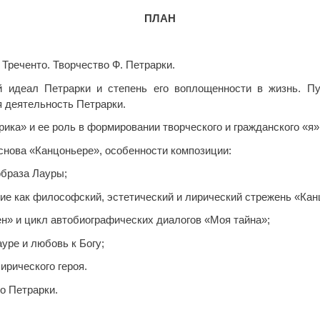
ПЛАН
 Треченто. Творчество Ф. Петрарки.
й идеал Петрарки и степень его воплощенности в жизнь. Пу
 деятельность Петрарки.
ика» и ее роль в формировании творческого и гражданского «я»
основа «Канцоньере», особенности композиции:
образа Лауры;
чие как философский, эстетический и лирический стрежень «Кан
ен» и цикл автобиографических диалогов «Моя тайна»;
ауре и любовь к Богу;
лирического героя.
о Петрарки.