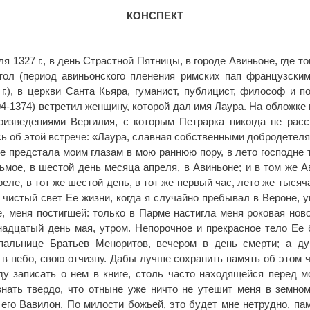
КОНСПЕКТ
я 1327 г., в день Страстной Пятницы, в городе Авиньоне, где т
тол (период авиньонского пленения римских пап французски
 г.), в церкви Санта Кьяра, гуманист, публицист, философ и п
04-1374) встретил женщину, которой дал имя Лаура. На обложке 
оизведениями Вергилия, с которым Петрарка никогда не расс
сь об этой встрече: «Лаура, славная собственными добродетеля
е предстала моим глазам в мою раннюю пору, в лето господне 
ьмое, в шестой день месяца апреля, в Авиньоне; и в том же А
еле, в тот же шестой день, в тот же первый час, лето же тысяч
с чистый свет Ее жизни, когда я случайно пребывал в Вероне, у
е, меня постигшей: только в Парме настигла меня роковая ново
тнадцатый день мая, утром. Непорочное и прекрасное тело Ее
пальнице Братьев Меноритов, вечером в день смерти; а ду
 в небо, свою отчизну. Дабы лучше сохранить память об этом ч
ду записать о нем в книге, столь часто находящейся перед м
нать твердо, что отныне уже ничто не утешит меня в земно
 его Вавилон. По милости божьей, это будет мне нетрудно, па