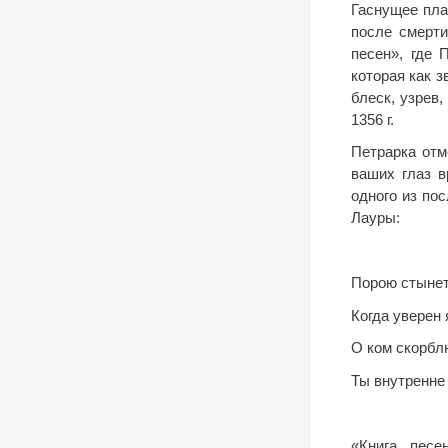
Гаснущее пла
после смерти
песен», где 
которая как з
блеск, узрев,
1356 г.
Петрарка отме
ваших глаз в
одного из по
Лауры:
Порою стынет
Когда уверен 
О ком скорблю
Ты внутренне 
«Книга песе