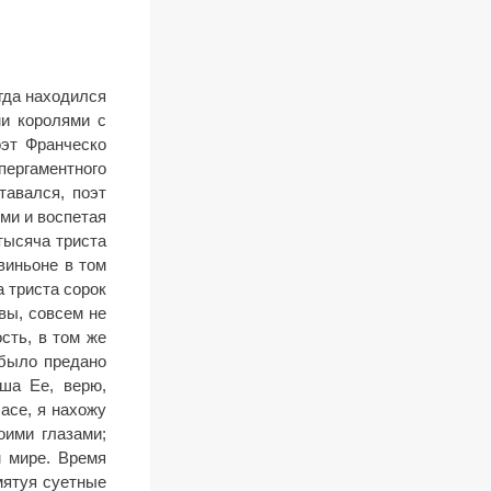
огда находился
ми королями с
оэт Франческо
пергаментного
тавался, поэт
ми и воспетая
тысяча триста
виньоне в том
а триста сорок
вы, совсем не
сть, в том же
 было предано
ша Ее, верю,
асе, я нахожу
оими глазами;
м мире. Время
мятуя суетные