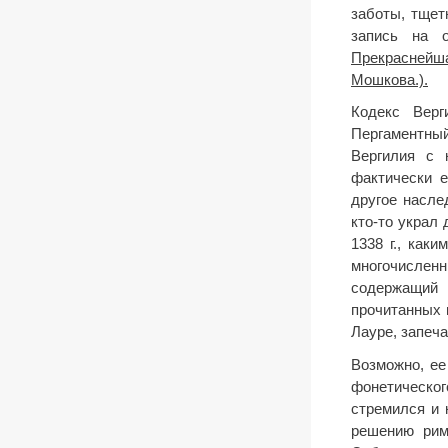
заботы, тщет
запись на 
Прекраснейш
Мошкова.).
Кодекс Верг
Пергаментны
Вергилия с 
фактически е
другое насле
кто-то украл 
1338 г., как
многочисленн
содержащий 
прочитанных 
Лауре, запеча
Возможно, ее
фонетическо
стремился и 
решению рим