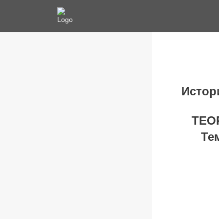
Истор
ТЕО
Те