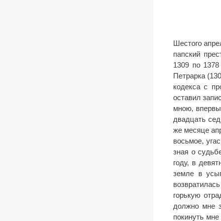
Шестого апрел
папский прес
1309 по 1378
Петрарка (13
кодекса с пр
оставил запи
мною, впервы
двадцать сед
же месяце апр
восьмое, уга
зная о судьб
году, в девя
земле в усы
возвратилась
горькую отра
должно мне з
покинуть мне