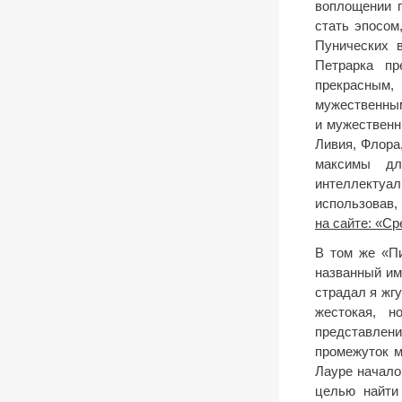
воплощении 
стать эпосом
Пунических 
Петрарка пр
прекрасным
мужественным
и мужественн
Ливия, Флора
максимы дл
интеллектуа
использовав,
на сайте: «С
В том же «Пи
названный им
страдал я жг
жестокая, н
представлен
промежуток м
Лауре начало
целью найти