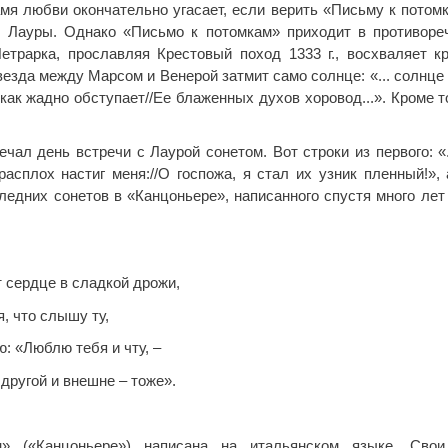
мя любви окончательно угасает, если верить «Письму к потомкам
 Лауры. Однако «Письмо к потомкам» приходит в противоре
Петрарка, прославляя Крестовый поход 1333 г., восхваляет к
везда между Марсом и Венерой затмит само солнце: «... солнце
 как жадно обступает//Ее блаженных духов хоровод...». Кроме т
чал день встречи с Лаурой сонетом. Вот строки из первого: «.
расплох настиг меня://О госпожа, я стал их узник пленный!», 
следних сонетов в «Канцоньере», написанного спустя много лет
 сердце в сладкой дрожи,
я, что слышу ту,
: «Люблю тебя и чту, –
другой и внешне – тоже».
н» («Канцоньере») написана на итальянском языке. Свои