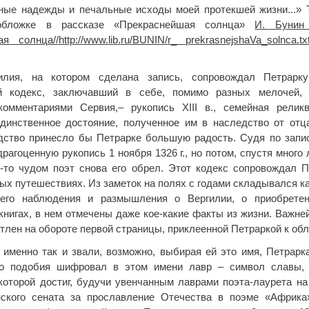
ные надежды и печальные исходы моей протекшей жизни...» 
обложке в рассказе «Прекраснейшая солнца»
И. Бунин
ая солнца//
http
://
www
.
lib
.
ru
/
BUNIN
/
r
_
prekrasnejshaVa
_
solnca
.
tx
илия, на котором сделана запись, сопровождал Петрарк
й кодекс, заключавший в себе, помимо разных мелочей, 
комментариями Сервия,– рукопись XIII в., семейная реликв
динственное достояние, полученное им в наследство от отц
дство принесло бы Петрарке большую радость. Судя по запи
драгоценную рукопись 1 ноября 1326 г., но потом, спустя много 
им-то чудом поэт снова его обрел. Этот кодекс сопровождал П
ых путешествиях. Из заметок на полях с годами складывался ка
его наблюдения и размышления о Вергилии, о приобретен
книгах, в нем отмечены даже кое-какие факты из жизни. Важней
тлен на обороте первой страницы, приклеенной Петраркой к обл
 именно так и звали, возможно, выбирая ей это имя, Петрарк
го подобия шифровал в этом имени лавр – символ славы, 
которой достиг, будучи увенчанным лаврами поэта-лаурета на
ского сената за прославление Отечества в поэме «Африка» 