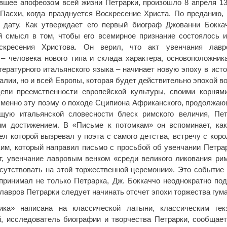
вшее апофеозом всей жизни Петрарки, произошло 8 апреля 13
Пасхи, когда празднуется Воскресение Христа. По преданию,
 дату. Как утверждает его первый биограф Джованни Бокка
 смысл в том, чтобы его всемирное признание состоялось 
скресения Христова. Он верил, что акт увенчания лав
– человека нового типа и склада характера, основоположник
тературного итальянского языка – начинает новую эпоху в исто
талии, но и всей Европы, которая будет действительно эпохой в
цепи преемственности европейской культуры, своими корням
Именно эту поэму о походе Сципиона Африканского, продолжа
щую итальянской словесности блеск римского величия, Пет
им достижением. В «Письме к потомкам» он вспоминает, как
ел которой вызревал у поэта с самого детства, встречу с кор
им, который направил письмо с просьбой об увенчании Петра
т, увенчание лавровым венком «среди великого ликования ри
сутствовать на этой торжественной церемонии». Это событие 
принимал не только Петрарка, Дж. Боккаччо неоднократно под
 лавров Петрарки следует начинать отсчет эпохи торжества гум
ка» написана на классической латыни, классическим гек
, исследователь биографии и творчества Петрарки, сообщае