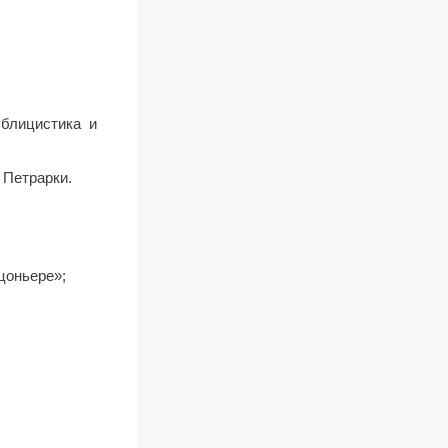
блицистика и
 Петрарки.
цоньере»;