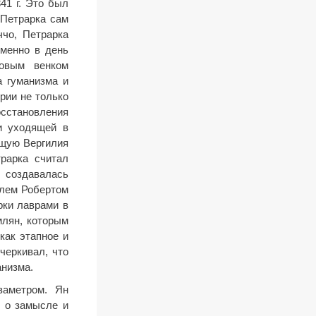
41 г. Это был
 Петрарка сам
ччо, Петрарка
именно в день
ровым венком
а гуманизма и
рии не только
осстановления
и уходящей в
ющую Вергилия
рарка считал
 создавалась
олем Робертом
рки лаврами в
млян, которым
как этапное и
черкивал, что
анизма.
заметром. Ян
т о замысле и