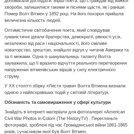
допомагали доглядати. Вірші поета, що страждав від важкої
хвороби, залишилися такими ж піснями щастя, як і раніше.
Помер Волт Вітмен у 1892 році. На його похорон прийшла
величезна кількість людей.
Оптимістичне світобачення поета, який сповідував
гуманістичні ідеали братерства, демократії, рівності усіх,
незалежно від раси і національності, його сміливе
новаторство, зрештою, знайшло відгук у читачів Америки та
за її межами. Одна із шанувальниць таланту Волта
зауважила, що її вразило відчуття реального перетворення
напружених вітменівських віршів у силу електричного
струму.
У ХХ столітті збірку «Листя трави» Волта Вітмена визнали
однією з найяскравіших подій у світовій літературі.
Обізнаність та самовираження у сфері культури
Знайдіть в інтернеті матеріали для фотогалереї «American
Civil War Photos in Color» (The HistoryTV)
. Перегляньте
фотографії, зроблені під час Громадянської війни 1861-1865
років, сучасником якої був Волт Вітмен.