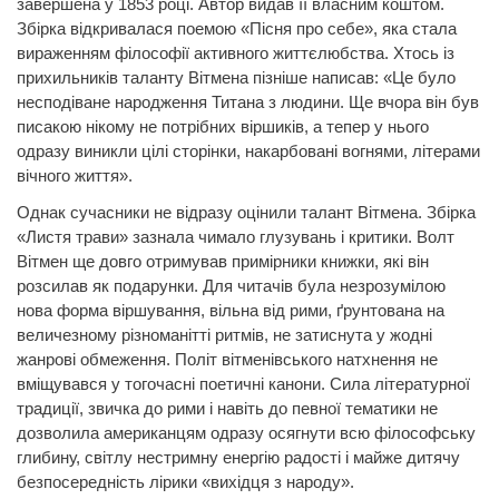
завершена у 1853 році. Автор видав її власним коштом.
Збірка відкривалася поемою «Пісня про себе», яка стала
вираженням філософії активного життєлюбства. Хтось із
прихильників таланту Вітмена пізніше написав: «Це було
несподіване народження Титана з людини. Ще вчора він був
писакою нікому не потрібних віршиків, а тепер у нього
одразу виникли цілі сторінки, накарбовані вогнями, літерами
вічного життя».
Однак сучасники не відразу оцінили талант Вітмена. Збірка
«Листя трави» зазнала чимало глузувань і критики. Волт
Вітмен ще довго отримував примірники книжки, які він
розсилав як подарунки. Для читачів була незрозумілою
нова форма віршування, вільна від рими, ґрунтована на
величезному різноманітті ритмів, не
затиснута
у жодні
жанрові обмеження. Політ вітменівського натхнення не
вміщувався у тогочасні поетичні канони. Сила літературної
традиції, звичка до рими і навіть до певної тематики не
дозволила американцям одразу осягнути всю філософську
глибину, світлу нестримну енергію радості і майже дитячу
безпосередність лірики «вихідця з народу».