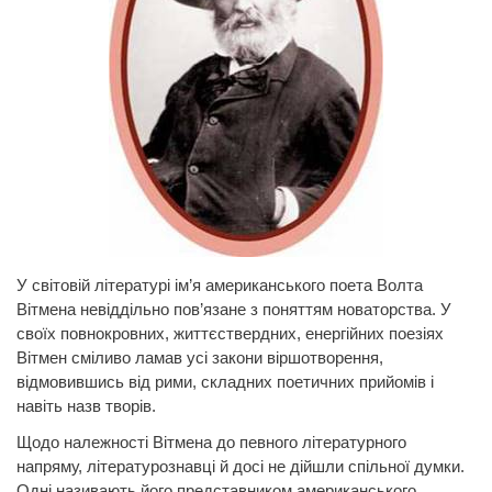
У
світовій літературі ім’я американського поета Волта
Вітмена невіддільно пов’язане з поняттям новаторства. У
своїх повнокровних, життєствердних, енергійних поезіях
Вітмен сміливо ламав усі закони віршотворення,
відмовившись від рими, складних поетичних прийомів і
навіть назв творів.
Щодо належності Вітмена до певного літературного
напряму, літературознавці й досі не дійшли спільної думки.
Одні називають його представником американського