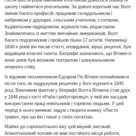
школу і найнятися розсильним. За доволі короткий час Волт
змінив багато професій: працював складальником і
набірником у друкарні, сільським учителем, столяром,
будівельним підрядником, журналістом, редактором.
Знайомлячись із життям звичайних американців, Волт
багато подорожував і пройшов пішки 17 штатів. Наприкінці
1830-х років він писав статті, оповідання, вірші, рецензії, був
видавцем власної газети. Біографи зазначають, що Вітмен із
юних років був великим театралом і шанувальником
оперного співу.
Із відомим письменником Едгаром По Вітмен познайомився
після того, як надрукував рецензію у його журналі в 1845
році. Важливим фактом у біографії Волта Вітмена став друк
у 1846 році статті «Раби і работорговці», у якій він засудив
використання праці невільників і торгівлю людьми. У цей
період в нього виникає задум створити книжку «Листя
трави», про що він і пише у своїх нотатках.
Майже до сорокалітнього віку цей міцний, високий,
блакитнооокий чоловік не мав постійного місця роботи,