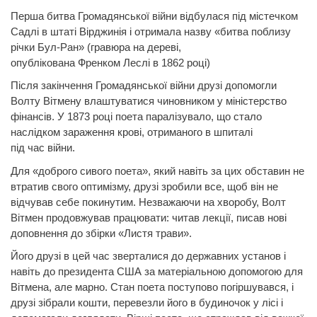
Перша битва Громадянської війни відбулася під містечком
Садлі в штаті Вірджинія і отримала назву «битва поблизу
річки Бул-Ран» (гравюра на дереві,
опублікована
Френком
Леслі в 1862 році)
Після закінчення Громадянської війни друзі допомогли
Волту Вітмену влаштуватися чиновником у міністерство
фінансів. У 1873 році поета паралізувало, що стало
наслідком зараження крові, отриманого в шпиталі
під час
війни.
Для «доброго сивого поета», який навіть за цих обставин не
втратив свого оптимізму, друзі зробили все, щоб він не
відчував себе покинутим. Незважаючи на хворобу, Волт
Вітмен продовжував працювати: читав лекції, писав нові
доповнення до збірки «Листя трави».
Його друзі в цей час зверталися до державних установ і
навіть до президента США
за матеріальною допомогою для
Вітмена, але марно. Стан поета поступово погіршувався, і
друзі зібрали кошти, перевезли його в будиночок у лісі і