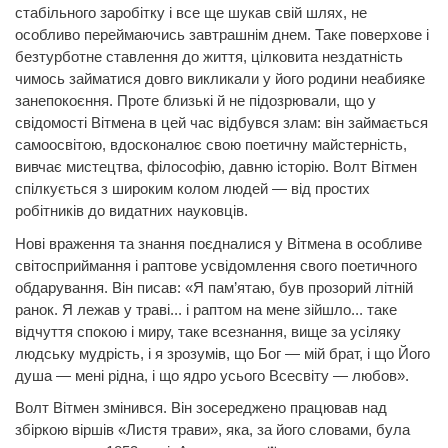
стабільного заробітку і все ще шукав свій шлях, не
особливо переймаючись завтрашнім днем. Таке поверхове і
безтурботне ставлення до життя, цілковита нездатність
чимось займатися довго викликали у його родини неабияке
занепокоєння. Проте близькі й не підозрювали, що у
свідомості Вітмена в цей час відбувся злам: він займається
самоосвітою, вдосконалює свою поетичну майстерність,
вивчає мистецтва, філософію, давню історію. Волт Вітмен
спілкується з широким колом людей — від простих
робітників до видатних науковців.
Нові враження та знання поєдналися у Вітмена в особливе
світосприймання і
раптове усвідомлення свого поетичного
обдарування. Він писав: «Я пам’ятаю, був прозорий літній
ранок. Я лежав у траві... і раптом на мене зійшло... таке
відчуття спокою і миру, таке всезнання, вище за усіляку
людську мудрість, і я зрозумів, що Бог — мій брат, і що Його
душа — мені рідна, і що ядро усього Всесвіту — любов».
Волт Вітмен змінився. Він зосереджено працював над
збіркою віршів «Листя трави», яка, за його словами, була