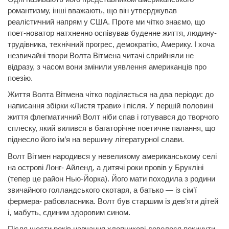
романтизму, інші вважають, що він утверджував
реалістичний напрям у США.
Проте ми чітко знаємо, що
поет-новатор натхненно оспівував буденне життя, людину-
трудівника, технічний прогрес, демократію, Америку. І хоча
незвичайні твори Волта Вітмена читачі сприйняли не
відразу, з часом вони змінили уявлення американців про
поезію.
Життя Волта Вітмена чітко поділяється на два періоди: до
написання збірки «Листя трави» і після. У першій половині
життя флегматичний Волт ніби спав і готувався до творчого
сплеску, який вилився в багаторічне поетичне палання, що
піднесло його ім’я на вершину літературної слави.
Волт Вітмен народився у невеликому американському селі
на острові Лонг- Айленд, а дитячі роки провів у Брукліні
(тепер це район Нью-Йорка). Його мати походила з родини
звичайного голландського скотаря, а батько — із сім’ї
фермера- рабовласника. Волт був старшим із дев’яти дітей
і, мабуть, єдиним здоровим сином.
Після шести років навчання хлопчикові довелося покинути