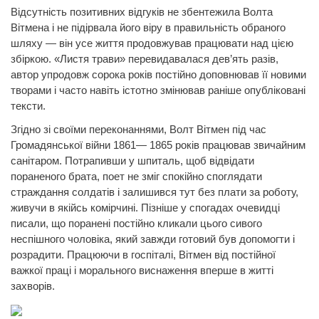
Відсутність позитивних відгуків не збентежила Волта
Вітмена і не підірвала його віру в правильність обраного
шляху — він усе життя продовжував працювати над цією
збіркою. «Листя трави» перевидавалася дев’ять разів,
автор упродовж сорока років постійно доповнював її новими
творами і часто навіть істотно змінював раніше опубліковані
тексти.
Згідно зі своїми переконаннями, Волт Вітмен під час
Громадянської війни 1861— 1865 років працював звичайним
санітаром. Потрапивши у шпиталь, щоб відвідати
пораненого брата, поет не зміг спокійно споглядати
страждання солдатів і залишився тут без плати за роботу,
живучи в якійсь комірчині. Пізніше у спогадах очевидці
писали, що поранені постійно кликали цього сивого
неспішного чоловіка, який завжди готовий був допомогти і
розрадити. Працюючи в госпіталі, Вітмен від постійної
важкої праці і морального виснаження вперше в житті
захворів.