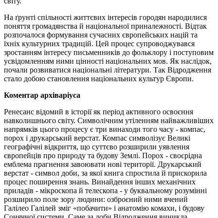
світу.
На ґрунті спільності життєвих інтересів городян народилися
поняття громадянства й національної приналежності. Відтак
розпочалося формування сучасних європейських націй та
їхніх культурних традицій. Цей процес супроводжувався
зростанням інтересу письменників до фольклору і поступовим
усвідомленням ними цінності національних мов. Як наслідок,
почали розвиватися національні літератури. Так Відродження
стало добою становлення національних культур Європи.
Коментар архіваріуса
Ренесанс відомий в історії як період активного освоєння
навколишнього світу. Символічним утіленням найважливіших
напрямків цього процесу є три винаходи того часу - компас,
порох і друкарський верстат. Компас символізує Великі
географічні відкриття, що суттєво розширили уявлення
європейців про природу та будову Землі. Порох - своєрідна
емблема прагнення завоювати нові території. Друкарський
верстат - символ доби, за якої книга спростила й прискорила
процес поширення знань. Винайдення інших механічних
приладів - мікроскопа й телескопа - у буквальному розумінні
розширило поле зору людини: озброєний ними вчений
Галілео Галілей зміг «побачити» і анатомію комахи, і будову
Сонячної системи. Саме за доби Відродження виникла