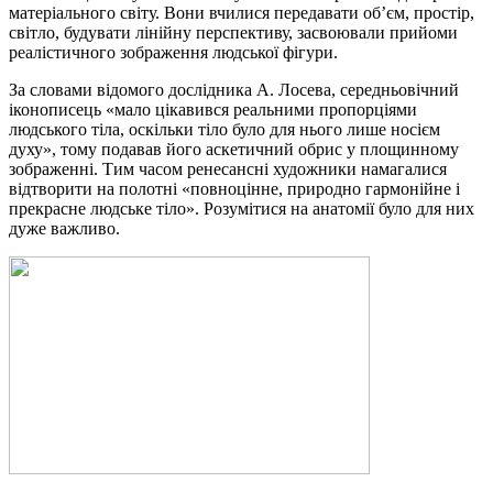
матеріального світу. Вони вчилися передавати об’єм, простір,
світло, будувати лінійну перспективу, засвоювали прийоми
реалістичного зображення людської фігури.
За словами відомого дослідника А. Лосева, середньовічний
іконописець «мало цікавився реальними пропорціями
людського тіла, оскільки тіло було для нього лише носієм
духу», тому подавав його аскетичний обрис у площинному
зображенні. Тим часом ренесансні художники намагалися
відтворити на полотні «повноцінне, природно гармонійне і
прекрасне людське тіло». Розумітися на анатомії було для них
дуже важливо.