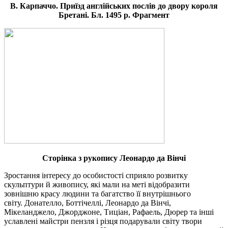
В.
Карпаччо.
Приїзд англійських послів до двору короля
Бретані. Бл. 1495 р. Фрагмент
Сторінка з рукопису
Леонардо да
Вінчі
Зростання інтересу до особистості сприяло розвитку
скульптури й живопису, які мали на меті відобразити
зовнішню красу людини та багатство її внутрішнього
світу.
Донателло,
Боттічеллі,
Леонардо да
Вінчі,
Мікеланджело,
Джорджоне,
Тиціан, Рафаель,
Дюрер
та інші
уславлені майстри пензля і різця подарували світу твори