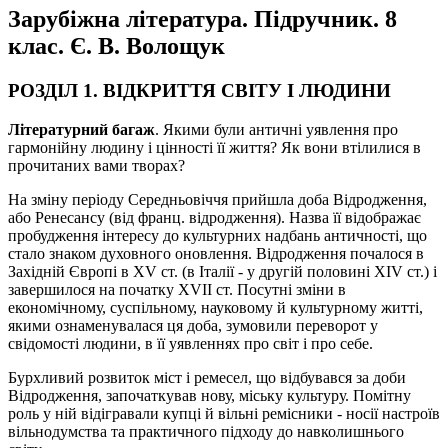
Зарубіжна література. Підручник. 8
клас. Є. В. Волощук
РОЗДІЛ 1. ВІДКРИТТЯ СВІТУ І ЛЮДИНИ
Літературний багаж
. Якими були античні уявлення про
гармонійну людину і цінності її життя? Як вони втілилися в
прочитаних вами творах?
На зміну періоду Середньовіччя прийшла доба Відродження,
або Ренесансу (від франц. відродження). Назва її відображає
пробудження інтересу до культурних надбань античності, що
стало знаком духовного оновлення. Відродження почалося в
Західній Європі в XV ст. (в Італії - у другій половині XIV ст.) і
завершилося на початку XVII ст. Посутні зміни в
економічному, суспільному, науковому й культурному житті,
якими ознаменувалася ця доба, зумовили переворот у
свідомості людини, в її уявленнях про світ і про себе.
Бурхливий розвиток міст і ремесел, що відбувався за доби
Відродження, започаткував нову, міську культуру. Помітну
роль у ній відігравали купці й вільні ремісники - носії настроїв
вільнодумства та практичного підходу до навколишнього