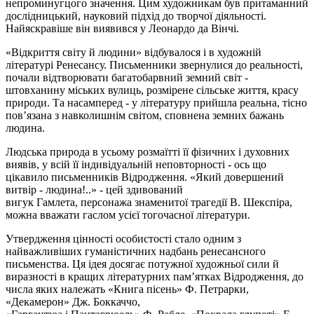
непроминугцого значення. Цим художникам був притаманний
дослідницький, науковий підхід до творчої діяльності.
Найяскравіше він виявився у
Леонардо да
Вінчі.
«Відкриття світу й людини» відбувалося і в художній
літературі Ренесансу. Письменники звернулися до реальності,
почали відтворювати багатобарвний земний світ -
штовханину міських вулиць, розмірене сільське життя, красу
природи. Та насамперед - у літературу прийшла реальна, тісно
пов’язана з навколишнім світом, сповнена земних бажань
людина.
Людська природа в усьому розмаїтті її фізичних і духовних
виявів, у всій її індивідуальній неповторності - ось що
цікавило письменників Відродження. «Який довершений
витвір - людина!..» - цей здивований
вигук
Гамлета,
персонажа знаменитої трагедії В. Шекспіра,
можна вважати гаслом усієї тогочасної літератури.
Утвердження цінності особистості стало одним з
найважливіших гуманістичних надбань ренесансного
письменства. Ця ідея досягає потужної художньої сили й
виразності в кращих літературних пам’ятках Відродження, до
числа яких належать «Книга пісень» Ф.
Петрарки,
«Декамерон»
Дж.
Боккаччо,