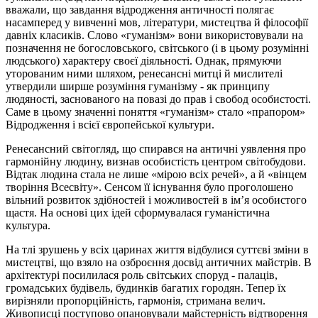
вважали, що завдання відродження античності полягає
насамперед у вивченні мов, літератури, мистецтва й філософії
давніх класиків. Слово «гуманізм» вони використовували на
позначення не богословського, світського (і в цьому розумінні
людського) характеру своєї діяльності. Однак, прямуючи
уторованим ними шляхом, ренесансні митці й мислителі
утвердили ширше розуміння гуманізму - як принципу
людяності, заснованого на повазі до прав і свобод особистості.
Саме в цьому значенні поняття «гуманізм» стало «прапором»
Відродження і всієї європейської культури.
Ренесансний світогляд, що спирався на античні уявлення про
гармонійну людину, визнав особистість центром світобудови.
Відтак людина стала не лише «мірою всіх речей», а й «вінцем
творіння Всесвіту». Сенсом її існування було проголошено
вільний розвиток здібностей і можливостей в ім’я особистого
щастя. На основі цих ідей сформувалася гуманістична
культура.
На тлі зрушень у всіх царинах життя відбулися суттєві зміни в
мистецтві, що взяло на озброєння досвід античних майстрів. В
архітектурі посилилася роль світських споруд - палаців,
громадських будівель, будинків багатих городян. Тепер їх
вирізняли пропорційність, гармонія, стримана велич.
Живописці поступово опановували майстерність відтворення