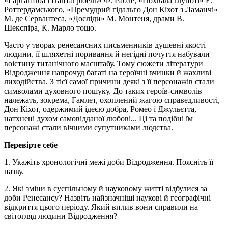
«Гаргантюа
і
Пантагрюель»
Ф.
Рабле,
«Похвала глупоті» Е.
Роттердамського, «Премудрий гідальго Дон Кіхот з Ламанчі»
М. де
Сервантеса,
«Досліди» М. Монтеня, драми В.
Шекспіра,
К. Марло
тощо.
Часто у творах ренесансних письменників душевні якості
людини, її шляхетні поривання й негідні почуття набували
воістину титанічного масштабу. Тому сюжети літератури
Відродження напрочуд багаті на героїчні вчинки й жахливі
лиходійства. З тієї самої причини деякі з її персонажів стали
символами духовного пошуку. До таких героїв-символів
належать, зокрема,
Гамлет,
охоплений жагою справедливості,
Дон Кіхот, одержимий ідеєю добра,
Ромео
і Джульєтта,
натхнені духом самовідданої любові... Ці та подібні їм
персонажі стали вічними супутниками людства.
Перевірте себе
1. Укажіть хронологічні межі доби Відродження. Поясніть її
назву.
2. Які зміни в суспільному й науковому житті відбулися за
доби Ренесансу? Назвіть найзначніші наукові й географічні
відкриття цього періоду. Який вплив вони справили на
світогляд людини Відродження?