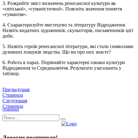
3.
Розкрийте зміст визначень ренесансної культури як
«світської», «гуманістичної». Поясніть значення поняття
«гуманізм».
4. Схарактеризуйте мистецтво та літературу Відродження.
Назвіть видатних художників, скульпторів, письменників цієї
доби.
5. Назвіть героїв ренесансної літератури, які стали символами
духовних пошуків людства. Що ви про них знаєте?
6. Робота в парах. Порівняйте характерні ознаки культури
Відродження та Середньовіччя. Результати узагальніть у
таблиці.
Предыдущая
Страница
Следующая
Страница
Оглавление
Дорогие посетители!