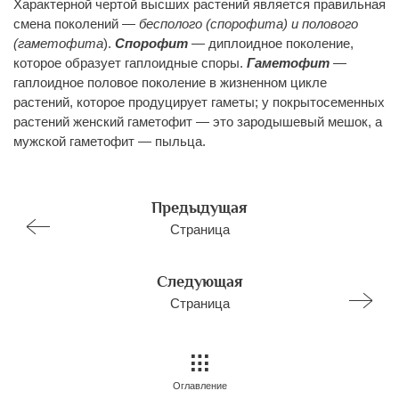
Характерной чертой высших растений является правильная
смена поколений —
бесполого (спорофита) и полового
(гаметофита
).
Спорофит
— диплоидное поколение,
которое образует гаплоидные споры.
Гаметофит
—
гаплоидное половое поколение в жизненном цикле
растений, которое продуцирует гаметы; у покрытосеменных
растений женский гаметофит — это зародышевый мешок, а
мужской гаметофит — пыльца.
Предыдущая
Страница
Следующая
Страница
Оглавление