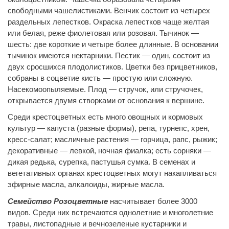
свободными чашелистиками. Венчик состоит из четырех
раздельных лепестков. Окраска лепестков чаще желтая
или белая, реже фиолетовая или розовая. Тычинок —
шесть: две короткие и четыре более длинные. В основании
тычинок имеются нектарники. Пестик — один, состоит из
двух сросшихся плодолистиков. Цветки без прицветников,
собраны в соцветие кисть — простую или сложную.
Насекомоопыляемые. Плод — стручок, или стручочек,
открывается двумя створками от основания к вершине.
Среди крестоцветных есть много овощных и кормовых
культур — капуста (разные формы), репа, турнепс, хрен,
кресс-салат; масличные растения — горчица, рапс, рыжик;
декоративные — левкой, ночная фиалка; есть сорняки —
дикая редька, сурепка, пастушья сумка. В семенах и
вегетативных органах крестоцветных могут накапливаться
эфирные масла, алкалоиды, жирные масла.
Семейство Розоцветные
насчитывает более 3000
видов. Среди них встречаются однолетние и многолетние
травы, листопадные и вечнозеленые кустарники и