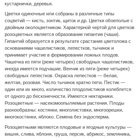
кустарнички, деревья.
Цветки одиночные или собраны в различные типы
соцветий — кисть, зонтик, щиток и др. Цветки обоеполые с
двойным околоцветником. Характерной чертой для цветков
розоцветных является образование гипантия (чаши).
Гипантий образуется в результате срастания цветоложа с
основаниями чашелистиков, лепестков, тычинок и
принимает участие в формировании ложных плодов.
Чашечка из пяти (реже четырех) свободных чашелистиков,
иногда имеется подчашие. Венчик из пяти (реже четырех)
свободных лепестков. Окраска лепестков — белая,
желтая, розовая. Число тычинок кратно пяти. Пестик —
один или их много, количество плодолистиков колеблется
от одного до бесконечности. Имеются нектарники.
Розоцветные — насекомоопыляемые растения. Плоды
разнообразны: костянки, многолистовки, многоорешки,
многокостянки, яблоко. Семена без эндосперма.
Розоцветными являются плодовые и ягодные культуры —
вишня, слива, яблоня, груша, персик, абрикос, земляника,