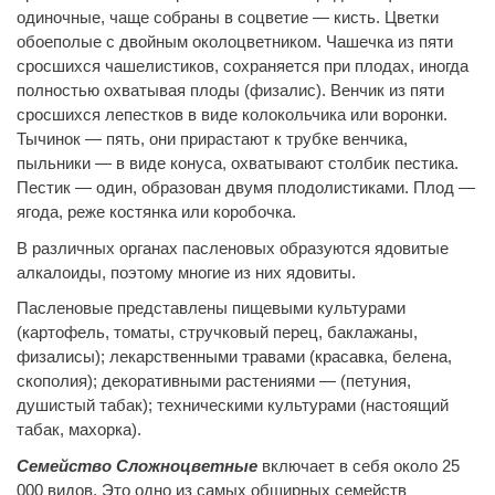
одиночные, чаще собраны в соцветие — кисть. Цветки
обоеполые с двойным околоцветником. Чашечка из пяти
сросшихся чашелистиков, сохраняется при плодах, иногда
полностью охватывая плоды (физалис). Венчик из пяти
сросшихся лепестков в виде колокольчика или воронки.
Тычинок — пять, они прирастают к трубке венчика,
пыльники — в виде конуса, охватывают столбик пестика.
Пестик — один, образован двумя плодолистиками. Плод —
ягода, реже костянка или коробочка.
В различных органах пасленовых образуются ядовитые
алкалоиды, поэтому многие из них ядовиты.
Пасленовые представлены пищевыми культурами
(картофель, томаты, стручковый перец, баклажаны,
физалисы); лекарственными травами (красавка, белена,
скополия); декоративными растениями — (петуния,
душистый табак); техническими культурами (настоящий
табак, махорка).
Семейство Сложноцветные
включает в себя около 25
000 видов. Это одно из самых обширных семейств