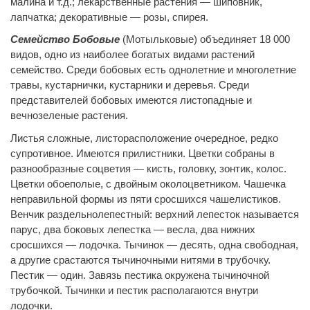
малина и т.д.; лекарственные растения — шиповник,
лапчатка; декоративные — розы, спирея.
Семейство Бобовые
(Мотыльковые) объединяет 18 000
видов, одно из наиболее богатых видами растений
семейство. Среди бобовых есть однолетние и многолетние
травы, кустарнички, кустарники и деревья. Среди
представителей бобовых имеются листопадные и
вечнозеленые растения.
Листья сложные, листорасположение очередное, редко
супротивное. Имеются прилистники. Цветки собраны в
разнообразные соцветия — кисть, головку, зонтик, колос.
Цветки обоеполые, с двойным околоцветником. Чашечка
неправильной формы из пяти сросшихся чашелистиков.
Венчик раздельнолепестный: верхний лепесток называется
парус, два боковых лепестка — весла, два нижних
сросшихся — лодочка. Тычинок — десять, одна свободная,
а другие срастаются тычиночными нитями в трубочку.
Пестик — один. Завязь пестика окружена тычиночной
трубочкой. Тычинки и пестик располагаются внутри
лодочки.