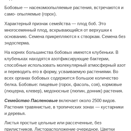
Бобовые — насекомоопыляемые растения, встречаются и
само- опыляемые (горох).
Характерный признак семейства — плод боб. Это
многосемянный плод, вскрывающийся от верхушки к
основанию. Семена прикрепляются к створкам. Семена без
эндосперма.
На корнях большинства бобовых имеются клубеньки. В
клубеньках находятся азотфиксирующие бактерии,
способные использовать молекулярный атмосферный азот
и переводить его в форму, усваиваемую растениями. Во
всех органах бобовых содержится большое количество
белка. Бобовые: пищевые (горох, фасоль, соя), кормовые
(люцерна, клевер), медоносные (люпин, донник) растения.
Семейство Пасленовые
включает около 2500 видов.
Растения травянистые, в тропических зонах — кустарники
и деревья.
Листья простые цельные или рассеченные, без
прилистников. Листорасположение очередное. Цветки