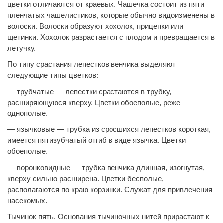
цветки отличаются от краевых. Чашечка состоит из пяти
пленчатых чашелистиков, которые обычно видоизменены в
волоски. Волоски образуют хохолок, прицепки или
щетинки. Хохолок разрастается с плодом и превращается в
летучку.
По типу срастания лепестков венчика выделяют
следующие типы цветков:
— трубчатые — лепестки срастаются в трубку,
расширяющуюся кверху. Цветки обоеполые, реже
однополые.
— язычковые — трубка из сросшихся лепестков короткая,
имеется пятизубчатый отгиб в виде язычка. Цветки
обоеполые.
— воронковидные — трубка венчика длинная, изогнутая,
кверху сильно расширена. Цветки бесполые,
располагаются по краю корзинки. Служат для привлечения
насекомых.
Тычинок пять. Основания тычиночных нитей прирастают к