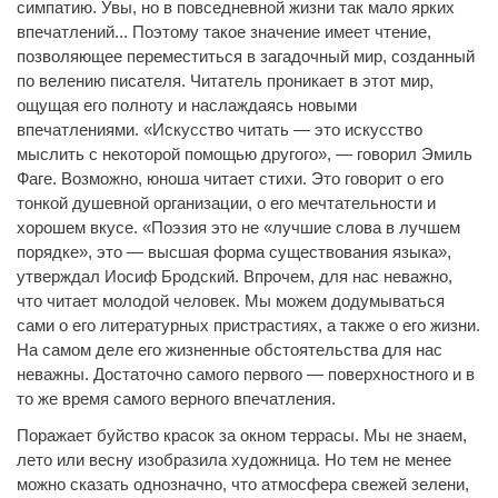
симпатию. Увы, но в повседневной жизни так мало ярких
впечатлений... Поэтому такое значение имеет чтение,
позволяющее переместиться в загадочный мир, созданный
по велению писателя. Читатель проникает в этот мир,
ощущая его полноту и наслаждаясь новыми
впечатлениями. «Искусство читать — это искусство
мыслить с некоторой помощью другого», — говорил Эмиль
Фаге. Возможно, юноша читает стихи. Это говорит о его
тонкой душевной организации, о его мечтательности и
хорошем вкусе. «Поэзия это не «лучшие слова в лучшем
порядке», это — высшая форма существования языка»,
утверждал Иосиф Бродский. Впрочем, для нас неважно,
что читает молодой человек. Мы можем додумываться
сами о его литературных пристрастиях, а также о его жизни.
На самом деле его жизненные обстоятельства для нас
неважны. Достаточно самого первого — поверхностного и в
то же время самого верного впечатления.
Поражает буйство красок за окном террасы. Мы не знаем,
лето или весну изобразила художница. Но тем не менее
можно сказать однозначно, что атмосфера свежей зелени,