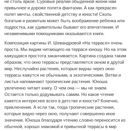
не столь яркое. Суровые реалии обыденной жизни нам
привычнее и дороже полета фантазии. А как прекрасен
полет мечты, свойственной детству и юности! Сколь
богатым и развитым может быть воображение ребенка или
подростка, как удивительны бывают его впечатления. И
незаменимыми помощниками оказываются книги.
Композиция картины И. Шевандровой «На террасе» очень
проста. Мы видим читающего на террасе юношу. Но на этом
кажущаяся простота заканчивается. Картина создана таким
образом, что окно террасы представляется окном в другой
мир. Неслучайно растения, которые видны через окно
террасы кажутся не обычными, а экзотическими. Ветви и
листья напоминают тропические растения. Юноша
увлеченно читает книгу. О чем она — мы не знаем.
Остается только додумывать самим. Но какое чтение
кажется интереснее всего в детстве и юности? Конечно,
приключения. А если так, тогда тропические растения,
которые видно через окно, получают совершенно иное
значение. Юноша благодаря чтению словно переносится из
обычной, хорошо знакомой и привычной террасы в мир