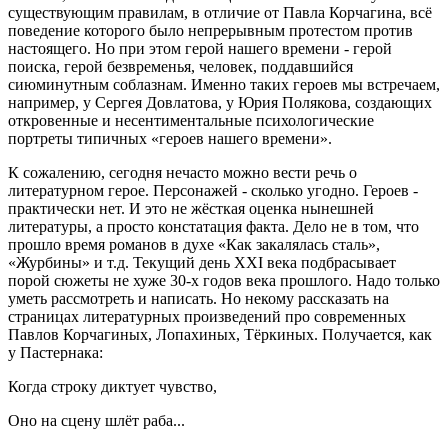
существующим правилам, в отличие от Павла Корчагина, всё
поведение которого было непрерывным протестом против
настоящего. Но при этом герой нашего времени - герой
поиска, герой безвременья, человек, поддавшийся
сиюминутным соблазнам. Именно таких героев мы встречаем,
например, у Сергея Довлатова, у Юрия Полякова, создающих
откровенные и несентиментальные психологические
портреты типичных «героев нашего времени».
К сожалению, сегодня нечасто можно вести речь о
литературном герое. Персонажей - сколько угодно. Героев -
практически нет. И это не жёсткая оценка нынешней
литературы, а просто констатация факта. Дело не в том, что
прошло время романов в духе «Как закалялась сталь»,
«Журбины» и т.д. Текущий день XXI века подбрасывает
порой сюжеты не хуже 30-х годов века прошлого. Надо только
уметь рассмотреть и написать. Но некому рассказать на
страницах литературных произведений про современных
Павлов Корчагиных, Лопахиных, Тёркиных. Получается, как
у Пастернака:
Когда строку диктует чувство,
Оно на сцену шлёт раба...