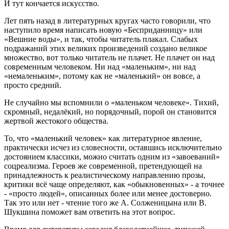
И тут кончается искусство.
Лет пять назад в литературных кругах часто говорили, что
наступило время написать новую «Бесприданницу» или
«Вешние воды», и так, чтобы читатель плакал. Слабых
подражаний этих великих произведений создано великое
множество, вот только читатель не плачет. Не плачет он над
современным человеком. Ни над «маленьким», ни над
«немаленьким», потому как не «маленький» он вовсе, а
просто средний.
Не случайно мы вспомнили о «маленьком человеке». Тихий,
скромный, недалёкий, но порядочный, порой он становится
жертвой жестокого общества.
То, что «маленький человек» как литературное явление,
практически исчез из словесности, оставшись исключительно
достоянием классики, можно считать одним из «завоеваний»
соцреализма. Героев же современной, претендующей на
принадлежность к реалистическому направлению прозы,
критики всё чаще определяют, как «обыкновенных» - а точнее
- «просто людей», описанных более или менее достоверно.
Так это или нет - чтение того же А. Солженицына или В.
Шукшина поможет вам ответить на этот вопрос.