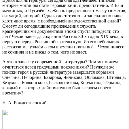
Время для литературы сегодня благодатнейшее, типажей,
которые могли бы стать героями книг, предостаточно. И Баш-
мачкиных, и Пугачёвых. Жизнь предоставляет массу сюжетов,
ситуаций, историй. Однако достаточно ли запечатлено наше
хаотичное время, с необходимой ли художественной силой?
Смогут ли сегодняшние произведения служить
красноречивыми документами эпохи спустя пятьдесят, сто
лет? Чехов навсегда сохранил Россию 80-х годов XIX века, в
первую очередь Россию обывательскую. Из его небольших
рассказов мы узнаём о том времени почти всё... Чехов ничего
не сочинял и не писал о том, чего не знает.
А что в запасе у современной литературы? Чем мы можем
отчитаться перед грядущими поколениями? Неужели же
поиски героя в русской литературе завершатся образами
Онегина, Печорина, Базарова, Чичикова, Обломова, Штольца,
Безухова, Болконского, Раскольникова, Корчагина, Тёркина,
каждый из которых действительно был «героем своего
времени»?
Н. А. Рождественский