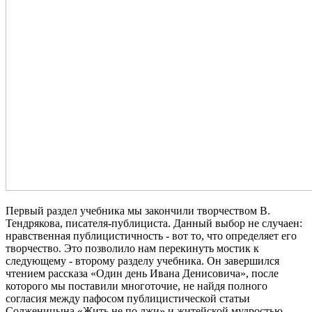
Первый раздел учебника мы закончили творчеством В.
Тендрякова, писателя-публициста. Данный выбор не случаен:
нравственная публицистичность - вот то, что определяет его
творчество. Это позволило нам перекинуть мостик к
следующему - второму разделу учебника. Он завершился
чтением рассказа «Один день Ивана Денисовича», после
которого мы поставили многоточие, не найдя полного
согласия между пафосом публицистической статьи
Солженицына «Жить не по лжи» и житейской мудростью