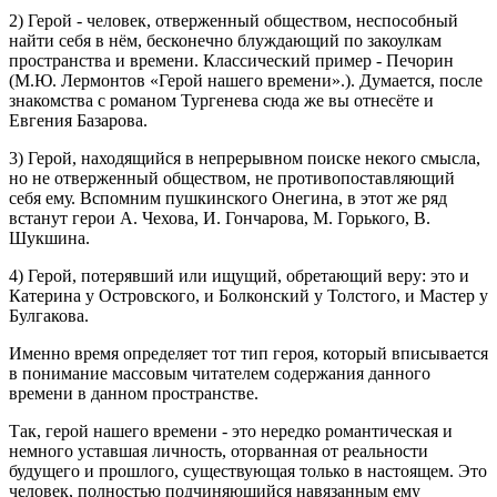
2) Герой - человек, отверженный обществом, неспособный
найти себя в нём, бесконечно блуждающий по закоулкам
пространства и времени. Классический пример - Печорин
(М.Ю. Лермонтов «Герой нашего времени».). Думается, после
знакомства с романом Тургенева сюда же вы отнесёте и
Евгения Базарова.
3) Герой, находящийся в непрерывном поиске некого смысла,
но не отверженный обществом, не противопоставляющий
себя ему. Вспомним пушкинского Онегина, в этот же ряд
встанут герои А. Чехова, И. Гончарова, М. Горького, В.
Шукшина.
4) Герой, потерявший или ищущий, обретающий веру: это и
Катерина у Островского, и Болконский у Толстого, и Мастер у
Булгакова.
Именно время определяет тот тип героя, который вписывается
в понимание массовым читателем содержания данного
времени в данном пространстве.
Так, герой нашего времени - это нередко романтическая и
немного уставшая личность, оторванная от реальности
будущего и прошлого, существующая только в настоящем. Это
человек, полностью подчиняющийся навязанным ему