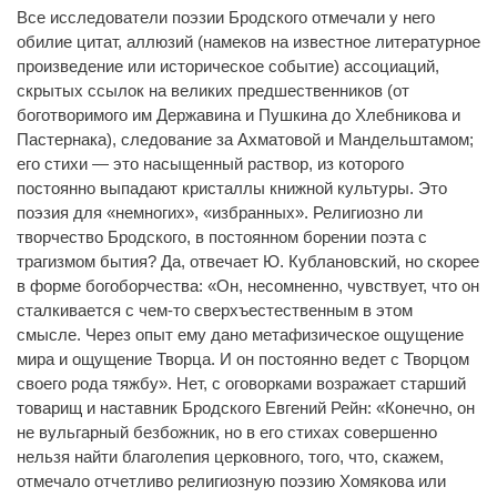
Все исследователи поэзии Бродского отмечали у него
обилие цитат, аллюзий (намеков на известное литературное
произведение или историческое событие) ассоциаций,
скрытых ссылок на великих предшественников (от
боготворимого им Державина и Пушкина до Хлебникова и
Пастернака), следование за Ахматовой и Мандельштамом;
его стихи — это насыщенный раствор, из которого
постоянно выпадают кристаллы книжной культуры. Это
поэзия для «немногих», «избранных». Религиозно ли
творчество Бродского, в постоянном борении поэта с
трагизмом бытия? Да, отвечает Ю. Кублановский, но скорее
в форме богоборчества: «Он, несомненно, чувствует, что он
сталкивается с чем-то сверхъестественным в этом
смысле. Через опыт ему дано метафизическое ощущение
мира и ощущение Творца. И он постоянно ведет с Творцом
своего рода тяжбу». Нет, с оговорками возражает старший
товарищ и наставник Бродского Евгений Рейн: «Конечно, он
не вульгарный безбожник, но в его стихах совершенно
нельзя найти благолепия церковного, того, что, скажем,
отмечало отчетливо религиозную поэзию Хомякова или