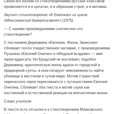
Связи его поэзии со стихотворениями русских классиков
проявляются и в цитатах, и в образном строе, и в мотивах.
Звучит стихотворение «К Евгению» из цикла
«Мексиканский дивертисмент» (1975).
— С какими произведениями соотнесено это
стихотворение?
С посланием Державина «Евгению. Жизнь Званская»
сближает почти тождественное заглавие, с произведениями
Пушкина «Евгений Онегин» и «Медный всадник» — имя
героя-адресата. Но Бродский не воспевает, подобно
Державину, идиллическую жизнь вдали от городской и
придворной суеты, а констатирует невозможность найти
убежище в жестоком и тупом мире. Мотив странствий
лирического героя перекликается с путешествием Евгения
Онегина. Сближает оба текста и мотив скуки как
постоянной и естественной реакции на впечатления жизни.
Слово учителя
В тексте есть отсылки и к стихотворениям Маяковского