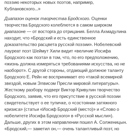
поэзию некоторых новых поэтов, например,
Кублановского...»
Диапазон оценок творчества Бродского.
Оценки
творчества Бродского колеблются в самом широком
диапазоне — от восторга до отрицания. Белла Ахмадулина
находит, что «Бродский и есть единственное
доказательство расцвета русской поэзии». Нобелевский
лауреат поэт Шеймут Хили видит «величие Иосифа
Бродского как поэта» в том, что, по его предположению,
«жизнь должна измеряться требованиями искусства, но не
наоборот». С другой стороны, отдающий должное таланту
Бродского Е. Рейн не воспринимает его «такой всемирной
звездой, новым Элвисом Пресли мировой литературы».
Жесткому разбору подверг Виктор Кривулин творчество
Бродского, заявив, что его присутствие в русской поэзии
свидетельствует о ее тупичке, о «состоянии затяжного
кризиса» (статьи «Иосиф Бродский (место)» и «Слово о
нобелитете Иосифа Бродского» в «Русской мысли»).
Дальше, других в этом направлении пошел А. Солженицын.
«Бродский,— заметил он,— очень талантливый поэт, но