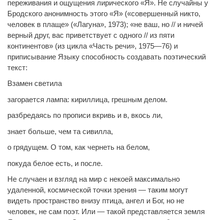
переживания и ощущения лирического «Я». Не случайны у
Бродского анонимность этого «Я» («совершенный никто,
человек в плаще» («Лагуна», 1973); «не ваш, но // и ничей
верный друг, вас приветствует с одного // из пяти
континентов» (из цикла «Часть речи», 1975—76) и
приписывание Языку способность создавать поэтический
текст:
Взамен светила
загорается лампа: кириллица, грешным делом.
разбредаясь по прописи вкривь и в, вкось ли,
знает больше, чем та сивилла,
о грядущем. О том, как чернеть на белом,
покуда белое есть, и после.
Не случаен и взгляд на мир с некоей максимально
удаленной, космической точки зрения — таким могут
видеть пространство внизу птица, ангел и Бог, но не
человек, не сам поэт. Или — такой представляется земля