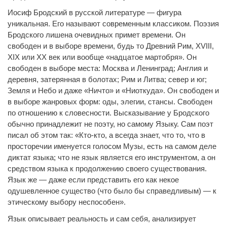
Иосиф Бродский в русской литературе — фигура
уникальная. Его называют современным классиком. Поэзия
Бродского лишена очевидных примет времени. Он
свободен и в выборе времени, будь то Древний Рим, Х
V
III,
ХIХ или ХХ век или вообще «надцатое мартобря». Он
свободен в выборе места: Москва и Ленинград; Англия и
деревня, затерянная в болотах; Рим и Литва; север и юг;
Земля и Небо и даже «Ничто» и «Ниоткуда». Он свободен и
в выборе жанровых форм: оды, элегии, стансы. Свободен
по отношению к словесности. Высказывание у Бродского
обычно принадлежит не поэту, но самому Языку. Сам поэт
писал об этом так: «Кто-кто, а всегда знает, что то, что в
просторечии именуется голосом Музы, есть на самом деле
диктат языка; что не язык является его инструментом, а он
средством языка к продолжению своего существования.
Язык же — даже если представить его как некое
одушевленное существо (что было бы справедливым) — к
этическому выбору неспособен».
Язык описывает реальность и сам себя, анализирует