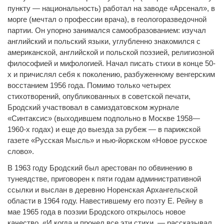
пункту — национальность) работал на заводе «Арсенал», в
морге (мечтал о профессии врача), в геологоразведочной
партии. Он упорно занимался самообразованием: изучал
английский и польский языки, углубленно знакомился с
американской, английской и польской поэзией, религиозной
философией и мифологией. Начал писать стихи в конце 50-
х и причислял себя к поколению, разбуженному венгерским
восстанием 1956 года. Помимо только четырех
стихотворений, опубликованных в советской печати,
Бродский участвовал в самиздатовском журнале
«Синтаксис» (выходившем подпольно в Москве 1958—
1960-х годах) и еще до выезда за рубеж — в парижской
газете «Русская Мысль» и нью-йоркском «Новое русское
слово».
В 1963 году Бродский был арестован по обвинению в
тунеядстве, приговорен к пяти годам административной
ссылки и выслан в деревню Норенская Архангельской
области в 1964 году. Навестившему его поэту Е. Рейну в
мае 1965 года в поэзии Бродского открылось новое
качество. «И когда и прочел все эти стихи, — рассказывал