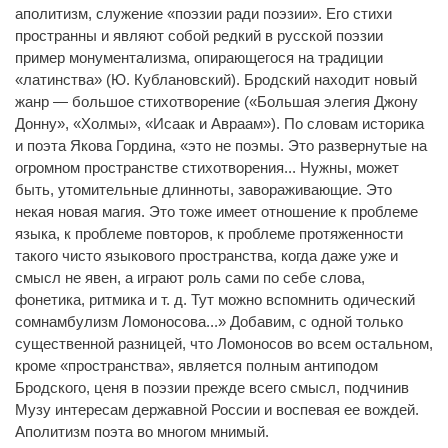
аполитизм, служение «поэзии ради поэзии». Его стихи
пространны и являют собой редкий в русской поэзии
пример монументализма, опирающегося на традиции
«латинства» (Ю. Кублановский). Бродский находит новый
жанр — большое стихотворение («Большая элегия Джону
Донну», «Холмы», «Исаак и Авраам»). По словам историка
и поэта Якова Гордина, «это не поэмы. Это развернутые на
огромном пространстве стихотворения... Нужны, может
быть, утомительные длинноты, завораживающие. Это
некая новая магия. Это тоже имеет отношение к проблеме
языка, к проблеме повторов, к проблеме протяженности
такого чисто языкового пространства, когда даже уже и
смысл не явен, а играют роль сами по себе слова,
фонетика, ритмика и т. д. Тут можно вспомнить одический
сомнамбулизм Ломоносова...» Добавим, с одной только
существенной разницей, что Ломоносов во всем остальном,
кроме «пространства», является полным антиподом
Бродского, ценя в поэзии прежде всего смысл, подчинив
Музу интересам державной России и воспевая ее вождей.
Аполитизм поэта во многом мнимый.