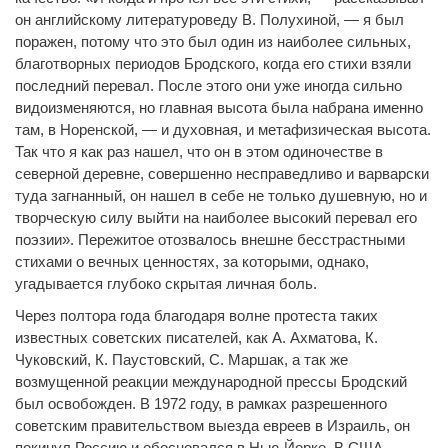
он английскому литературоведу В. Полухиной, — я был
поражен, потому что это был один из наиболее сильных,
благотворных периодов Бродского, когда его стихи взяли
последний перевал. После этого они уже иногда сильно
видоизменяются, но главная высота была набрана именно
там, в Норенской, — и духовная, и метафизическая высота.
Так что я как раз нашел, что он в этом одиночестве в
северной деревне, совершенно несправедливо и варварски
туда загнанный, он нашел в себе не только душевную, но и
творческую силу выйти на наиболее высокий перевал его
поэзии». Пережитое отозвалось внешне бесстрастными
стихами о вечных ценностях, за которыми, однако,
угадывается глубоко скрытая личная боль.
Через полтора года благодаря волне протеста таких
известных советских писателей, как А. Ахматова, К.
Чуковский, К. Паустовский, С. Маршак, а так же
возмущенной реакции международной прессы Бродский
был освобожден. В 1972 году, в рамках разрешенного
советским правительством выезда евреев в Израиль, он
покинул Россию и обосновался в Нью-Йорке. В США