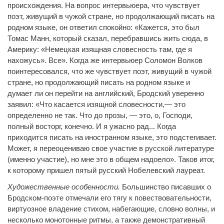
происхождения. На вопрос интервьюера, что чувствует
поэт, живущий в чужой стране, но продолжающий писать на
родном языке, он ответил спокойно: «Кажется, это был
Томас Манн, который сказал, перебравшись жить сюда, в
Америку: «Немецкая изящная словесность там, где я
нахожусь». Все». Когда же интервьюер Соломон Волков
поинтересовался, что же чувствует поэт, живущий в чужой
стране, но продолжающий писать на родном языке и
думает ли он перейти на английский, Бродский уверенно
заявил: «Что касается изящной словесности,— это
определенно не так. Что до прозы, — это, о, Господи,
полный восторг, конечно. И я ужасно рад... Когда
приходится писать на иностранном языке, это подстегивает.
Может, я переоцениваю свое участие в русской литературе
(именно участие), но мне это в общем надоело». Таков итог,
к которому пришел пятый русский Нобелевский лауреат.
Художественные особенности.
Большинство писавших о
Бродском-поэте отмечали его тягу к повествовательности,
виртуозное владение стихом, набегающие, словно волны, и
несколько монотонные ритмы, а также демонстративный