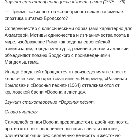
Звучат стихотворения цикла «Часть речи» (1975—76).
— Приемы каких поэтов «серебряного века» напоминает
«поэтика цитаты» Бродского?
Соперничество с классическими образцами характерно для
Ахматовой. Мотивы одиночества и изгнанничества поэта в
мире, изображение Рима как родины европейской
цивилизации, города культуры, реминисценции и аллюзии
объединяют поэзию Бродского с произведениями
Мандельштама.
Иногда Бродский обращается к произведениям не просто
классическим, но хрестоматийным. Например, «Развивая
Крылова» и «Воронья песня» (1964) отталкиваются от
крыловской басни «Ворона и лисица».
Звучит стихотворение «Воронья песня».
Слово учителя
Самовлюбленная Ворона превращается в двойника поэта,
против которого ополчились женщина-лиса и охотник,
олицетворяющий бес сердечную вечность и жестокую