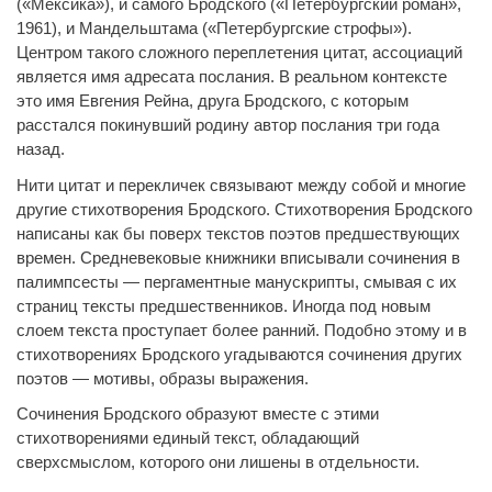
(«Мексика»), и самого Бродского («Петербургский роман»,
1961), и Мандельштама («Петербургские строфы»).
Центром такого сложного переплетения цитат, ассоциаций
является имя адресата послания. В реальном контексте
это имя Евгения Рейна, друга Бродского, с которым
расстался покинувший родину автор послания три года
назад.
Нити цитат и перекличек связывают между собой и многие
другие стихотворения Бродского. Стихотворения Бродского
написаны как бы поверх текстов поэтов предшествующих
времен. Средневековые книжники вписывали сочинения в
палимпсесты — пергаментные манускрипты, смывая с их
страниц тексты предшественников. Иногда под новым
слоем текста проступает более ранний. Подобно этому и в
стихотворениях Бродского угадываются сочинения других
поэтов — мотивы, образы выражения.
Сочинения Бродского образуют вместе с этими
стихотворениями единый текст, обладающий
сверхсмыслом, которого они лишены в отдельности.