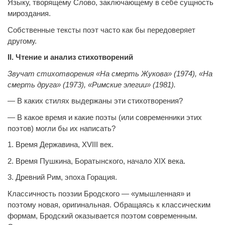
Языку, творящему Слово, заключающему в себе сущность
мироздания.
Собственные тексты поэт часто как бы передоверяет
другому.
I
I
. Чтение и анализ стихотворений
Звучат стихотворения «На смерть Жукова» (1974), «На
смерть друга» (1973), «Римские элегии» (1981).
— В каких стилях выдержаны эти стихотворения?
— В какое время и какие поэты (или современники этих
поэтов) могли бы их написать?
1. Время Державина, Х
V
III век.
2. Время Пушкина, Боратынского, начало ХIХ века.
3. Древний Рим, эпоха Горация.
Классичность поэзии Бродского — «умышленная» и
поэтому новая, оригинальная. Обращаясь к классическим
формам, Бродский оказывается поэтом современным.