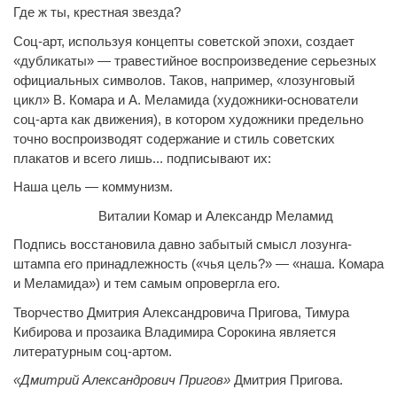
Где ж ты, крестная звезда?
Соц-арт, используя концепты советской эпохи, создает
«дубликаты» — травестийное воспроизведение серьезных
официальных символов. Таков, например, «лозунговый
цикл» В. Комара и А. Меламида (художники-основатели
соц-арта как движения), в котором художники предельно
точно воспроизводят содержание и стиль советских
плакатов и всего лишь... подписывают их:
Наша цель — коммунизм.
Виталии Комар и Александр Меламид
Подпись восстановила давно забытый смысл лозунга-
штампа его принадлежность («чья цель?» — «наша. Комара
и Меламида») и тем самым опровергла его.
Творчество Дмитрия Александровича Пригова, Тимура
Кибирова и прозаика Владимира Сорокина является
литературным соц-артом.
«Дмитрий Александрович Пригов»
Дмитрия Пригова.