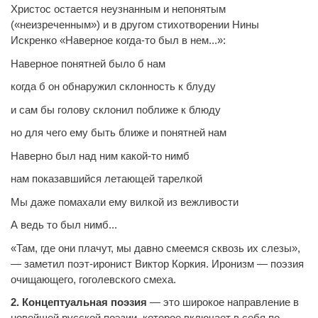
Христос остается неузнанным и непонятым
(«неизреченным») и в другом стихотворении Нины
Искренко «Наверное когда-то был в нем...»:
Наверное понятней было б нам
когда б он обнаружил склонность к блуду
и сам бы голову склонил поближе к блюду
но для чего ему быть ближе и понятней нам
Наверно был над ним какой-то нимб
нам показавшийся летающей тарелкой
Мы даже помахали ему вилкой из вежливости
А ведь то был нимб...
«Там, где они плачут, мы давно смеемся сквозь их слезы»,
— заметил поэт-иронист Виктор Коркия. Иронизм — поэзия
очищающего, гоголевского смеха.
2. Концептуальная поэзия
— это широкое направление в
новейшей русской поэзии, которое включает в себя по