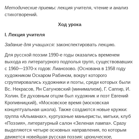
Методические приемы:
лекция учителя, чтение и анализ
стихотворений.
Ход урока
I
. Лекция учителя
Задание для учащихся:
законспектировать лекцию.
Для русской поэзии 1990-е годы оказались временем
выхода из литературного подполья групп, существовавших
с 1960—1970-х годов: Лианозово. (Основана в 1958 году
художником Оскаром Рабином, вокруг которого
сгруппировались художники и поэты, среди которых были
Вс. Некрасов, Ян Сатуновский (минимализм), Г. Сапгир, И.
Холин. Ее духовным отцом был художник и поэт Евгений
Кропивницкий), «Московское время (московская
концептуальная школа). Также создаются новые кружки:
группа «Альманах», куртуазные маньеристы, митьки, клуб
«Поэзия», литературный салон «Зеленая лампа». Сразу
выделяются четыре основных направления, по которым
движется новейшая русская поэзия:
ироническое,