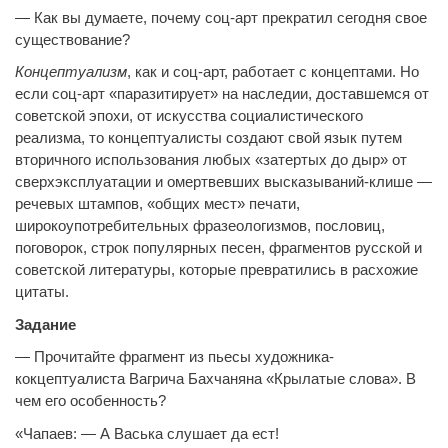
— Как вы думаете, почему соц-арт прекратил сегодня свое
существование?
Концептуализм
, как и соц-арт, работает с концептами. Но
если соц-арт «паразитирует» на наследии, доставшемся от
советской эпохи, от искусства социалистического
реализма, то концептуалисты создают свой язык путем
вторичного использования любых «затертых до дыр» от
сверхэксплуатации и омертвевших высказываний-клише —
речевых штампов, «общих мест» печати,
широкоупотребительных фразеологизмов, пословиц,
поговорок, строк популярных песен, фрагментов русской и
советской литературы, которые превратились в расхожие
цитаты.
Задание
— Прочитайте фрагмент из пьесы художника-
кокцептуалиста Вагрича Бахчаняна «Крылатые слова». В
чем его особенность?
«Чапаев: — А Васька слушает да ест!