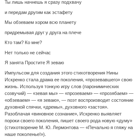
Ты лишь начнешь я сразу подхвачу
и передам другим как эстафету
Мы обзеваем хором всю планету
придремывая друг у друга на плече
Кто там? Ко мне?
Нет только не сейчас
Я занята Простите Я зеваю
Импульсом для создания этого стихотворения Нины
Искренко стала драма ее поколения, «прозевавшего» свою
жизнь. Используя тонкую игру слов (паронимических
созвучий) — «зевая мы» — «прозеваем» — «прозябаем» —
«обзеваем» — «я зеваю», — поэт воспроизводит состояние
духовной спячки, «дремы», духовного «застоя».
Разоблачая «виновное сознание», Искренко выявляет
пороки своего поколения, пишет своего рода новую «думу»
(стихотворение М. Ю. Лермонтова — «Печально я гляжу на
наше поколенье!»).