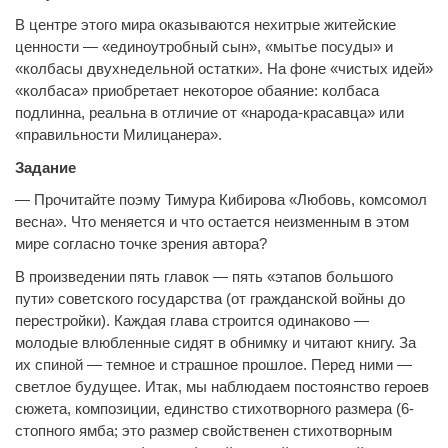
В центре этого мира оказываются нехитрые житейские
ценности — «единоутробный сын», «мытье посуды» и
«колбасы двухнедельной остатки». На фоне «чистых идей»
«колбаса» приобретает некоторое обаяние: колбаса
подлинна, реальна в отличие от «народа-красавца» или
«правильности Милицанера».
Задание
— Прочитайте поэму Тимура Кибирова «Любовь, комсомол
весна». Что меняется и что остается неизменным в этом
мире согласно точке зрения автора?
В произведении пять главок — пять «этапов большого
пути» советского государства (от гражданской войны до
перестройки). Каждая глава строится одинаково —
молодые влюбленные сидят в обнимку и читают книгу. За
их спиной — темное и страшное прошлое. Перед ними —
светлое будущее. Итак, мы наблюдаем постоянство героев
сюжета, композиции, единство стихотворного размера (6-
стопного ямба; это размер свойственен стихотворным