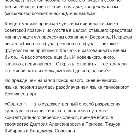
меньшей мере три течения:
соц-арт, концептуализм
(московский романтический), минимализм.
Концептуализм пронизан чувством виновности языка
советской поэзии и искусства в целом, ставшего средством
манипуляции человеческим сознанием. Всеволод Некрасов
писал: «Такого конфуза, речевого конфуза — никакие
футуристы не припомнят. Кричать и разговаривать нечем
было... А как хотелось еще бы. И новенького, иного,
главного, невиновного... Открыть, отвалить — остался ли
кто живой, хоть из междометий. Где она, поэзия?»
Но прежде чем начался поиск нового, «невиновного»,
языка, поэзия занялась разоблачением языка «виновного».
Возник соц-арт.
«Соц-арт» — это художественный способ разрушения
культуры социалистического реализма путем ее
концептуального переосмысления, прежде всего, в
творчестве Дмитрия Александровича Пригова, Тимура
Кибирова и Владимира Сорокина.