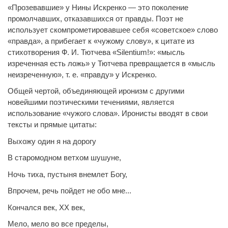
«Прозевавшие» у Нины Искренко — это поколение
промолчавших, отказавшихся от правды. Поэт не
использует скомпрометировавшее себя «советское» слово
«правда», а прибегает к «чужому слову», к цитате из
стихотворения Ф. И. Тютчева «
Silentium
!»: «мысль
изреченная есть ложь» у Тютчева превращается в «мысль
неизреченную», т. е. «правду» у Искренко.
Общей чертой, объединяющей иронизм с другими
новейшими поэтическими течениями, является
использование «чужого слова». Иронисты вводят в свои
тексты и прямые цитаты:
Выхожу один я на дорогу
В старомодном ветхом шушуне,
Ночь тиха, пустыня внемлет Богу,
Впрочем, речь пойдет не обо мне...
Кончался век, ХХ век,
Мело, мело во все пределы,