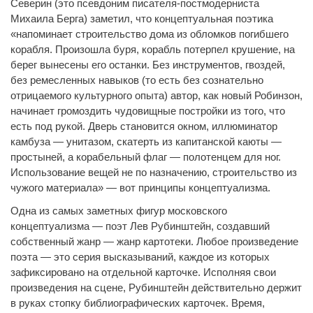
Северин (это псевдоним писателя-постмодерниста
Михаила Берга) заметил, что концептуальная поэтика
«напоминает строительство дома из обломков погибшего
корабля. Произошла буря, корабль потерпел крушение, на
берег вынесены его останки. Без инструментов, гвоздей,
без ремесленных навыков (то есть без сознательно
отрицаемого культурного опыта) автор, как новый Робинзон,
начинает громоздить чудовищные постройки из того, что
есть под рукой. Дверь становится окном, иллюминатор
камбуза — унитазом, скатерть из капитанской каюты —
простыней, а корабельный флаг — полотенцем для ног.
Использование вещей не по назначению, строительство из
чужого материала» — вот принципы концептуализма.
Одна из самых заметных фигур московского
концептуализма — поэт Лев Рубинштейн, создавший
собственный жанр — жанр картотеки. Любое произведение
поэта — это серия высказываний, каждое из которых
зафиксировано на отдельной карточке. Исполняя свои
произведения на сцене, Рубинштейн действительно держит
в руках стопку библиографических карточек. Время,