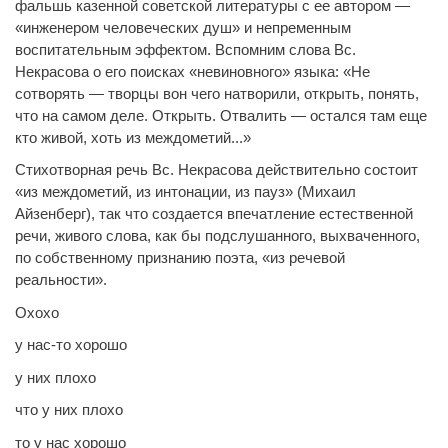
фальшь казенной советской литературы с ее автором —
«инженером человеческих душ» и непременным
воспитательным эффектом. Вспомним слова Вс.
Некрасова о его поисках «невиновного» языка: «Не
сотворять — творцы вон чего натворили, открыть, понять,
что на самом деле. Открыть. Отвалить — остался там еще
кто живой, хоть из междометий...»
Стихотворная речь Вс. Некрасова действительно состоит
«из междометий, из интонации, из пауз» (Михаил
Айзенберг), так что создается впечатление естественной
речи, живого слова, как бы подслушанного, выхваченного,
по собственному признанию поэта, «из речевой
реальности».
Охохо
у нас-то хорошо
у них плохо
что у них плохо
то у нас хорошо