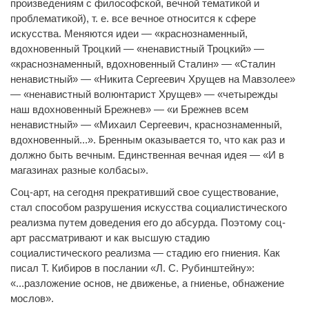
произведениям с философской, вечной тематикой и
проблематикой), т. е. все вечное относится к сфере
искусства. Меняются идеи — «краснознаменный,
вдохновенный Троцкий — «ненавистный Троцкий» —
«краснознаменный, вдохновенный Сталин» — «Сталин
ненавистный» — «Никита Сергеевич Хрущев на Мавзолее»
— «ненавистный волюнтарист Хрущев» — «четырежды
наш вдохновенный Брежнев» — «и Брежнев всем
ненавистный» — «Михаил Сергеевич, краснознаменный,
вдохновенный...». Бренным оказывается то, что как раз и
должно быть вечным. Единственная вечная идея — «И в
магазинах разные колбасы».
Соц-арт, на сегодня прекративший свое существование,
стал способом разрушения искусства социалистического
реализма путем доведения его до абсурда. Поэтому соц-
арт рассматривают и как высшую стадию
социалистического реализма — стадию его гниения. Как
писал Т. Кибиров в послании «Л. С. Рубинштейну»:
«...разложение основ, не движенье, а гниенье, обнажение
мослов».