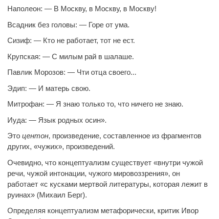
Наполеон: — В Москву, в Москву, в Москву!
Всадник без головы: — Горе от ума.
Сизиф: — Кто не работает, тот не ест.
Крупская: — С милым рай в шалаше.
Павлик Морозов: — Чти отца своего...
Эдип: — И матерь свою.
Митрофан: — Я знаю только то, что ничего не знаю.
Иуда: — Язык родных осин».
Это
центон
, произведение, составленное из фрагментов
других, «чужих», произведений.
Очевидно, что концептуализм существует «внутри чужой
речи, чужой интонации, чужого мировоззрения», он
работает «с кусками мертвой литературы, которая лежит в
руинах» (Михаил Берг).
Определяя концептуализм метафорически, критик Ивор