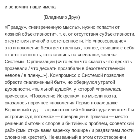
и вспомнит наши имена
(Владимир Друк)
«Правду», «неизреченную мысль», нужно «спасти от
ложной объективности», т. е. от отсутствия субъективности,
отсутствия личной ответственности. Но «прозевавшие» —
это и поколение безответственных, точнее, снявших с себя
ответственность, сославшись на «неволю», «плен»
Системы, Организации («что если что сказать что дескать
прозевали / что дескать прозябали в безответственной
неволе / в плену...»). Компромисс с Системой позволил
обрести «налаженный быт», но обернулся утратой
духовности, «пыльной душой», у которой «примялась
прическа». «Поколение Искренко», по мысли поэта,
оказалось порочнее «поколения Лермонтова»: даже
Верховный суд — лермонтовский «божий суд» или хотя бы
«строгий суд потомка» — превращен в Трамвай — место
решения бытовых споров и бытийных проблем, «советский
рай» («мы открываем варежку пошире / и раздвигаем локти
словно на кресте»). Неназванный в этом стихотворении