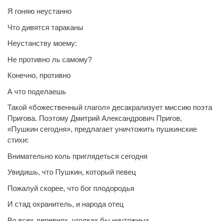
Я гоняю неустанно
Что дивятся тараканы
Неустанству моему:
Не противно ль самому?
Конечно, противно
А что поделаешь
Такой «божественный глагол» десакрализует миссию поэта
Пригова. Поэтому Дмитрий Александрович Пригов,
«Пушкин сегодня», предлагает уничтожить пушкинские
стихи:
Внимательно коль приглядеться сегодня
Увидишь, что Пушкин, который певец
Пожалуй скорее, что бог плодородья
И стад охранитель, и народа отец
Во всех деревнях, уголках бы ничтожных