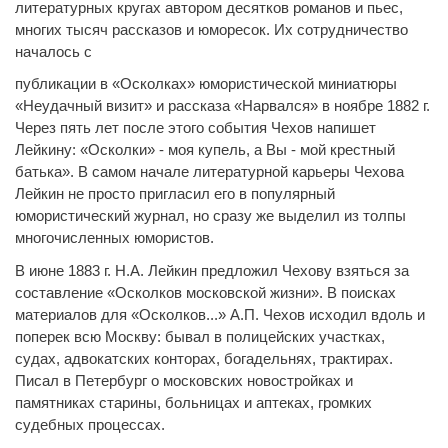
литературных кругах автором десятков романов и пьес,
многих тысяч рассказов и юморесок. Их сотрудничество
началось с
публикации в «Осколках» юмористической миниатюры
«Неудачный визит» и рассказа «Нарвался» в ноябре 1882 г.
Через пять лет после этого события Чехов напишет
Лейкину: «Осколки» - моя купель, а Вы - мой крестный
батька». В самом начале литературной карьеры Чехова
Лейкин не просто пригласил его в популярный
юмористический журнал, но сразу же выделил из толпы
многочисленных юмористов.
В июне 1883 г. Н.А. Лейкин предложил Чехову взяться за
составление «Осколков московской жизни». В поисках
материалов для «Осколков...» А.П. Чехов исходил вдоль и
поперек всю Москву: бывал в полицейских участках,
судах, адвокатских конторах, богадельнях, трактирах.
Писал в Петербург о московских новостройках и
памятниках старины, больницах и аптеках, громких
судебных процессах.