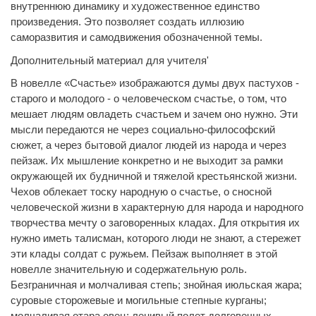
внутреннюю динамику и художественное единство
произведения. Это позволяет создать иллюзию
саморазвития и самодвижения обозначенной темы.
Дополнительный материал для учителя'
В новелле «Счастье» изображаются думы двух пастухов -
старого и молодого - о человеческом счастье, о том, что
мешает людям овладеть счастьем и зачем оно нужно. Эти
мысли передаются не через социально-философский
сюжет, а через бытовой диалог людей из народа и через
пейзаж. Их мышление конкретно и не выходит за рамки
окружающей их будничной и тяжелой крестьянской жизни.
Чехов облекает тоску народную о счастье, о сносной
человеческой жизни в характерную для народа и народного
творчества мечту о заговоренных кладах. Для открытия их
нужно иметь талисман, которого люди не знают, а стережет
эти клады солдат с ружьем. Пейзаж выполняет в этой
новелле значительную и содержательную роль.
Безграничная и молчаливая степь; знойная июльская жара;
суровые сторожевые и могильные степные курганы;
молчаливая отара овец; ленивый полет долговечных