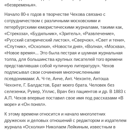
«безвременья».
Начало 80-х годов в творчестве Чехова связано с
сотрудничеством с различными московскими и
петербургскими юмористическими журналами, такими как,
«Стрекоза», «Будильник», «Зритель», «Развлечение»,
«Русский сатирический листок», «Сверчок», «Свет и тени»,
«Спутник», «Осколки», «Новости дня», «Волна», «Москва»,
«Новое время»... Это была пестрая и шумная журнальная
толпа, для большинства крупных писателей того времени
представлявшая собой «уличную литературу». Чехов
подписывал свои сочинения многочисленными
псевдонимами: А. Ч-те, Анче, Ант. Чехонте, Антоша
Чехонте, Г. Балдастов, Брат моего брата. Человек без
селезенки, Рувер, Уллис, Врач без пациентов и др. В 1883 г.
А.П. Чехов впервые поставил свое имя под рассказами «В
море» и «Он понял».
К этому времени относится и начало многолетних
дружеских и деловых отношений с редактором и издателем
журнала «Осколки» Николаем Лейкиным, известным в