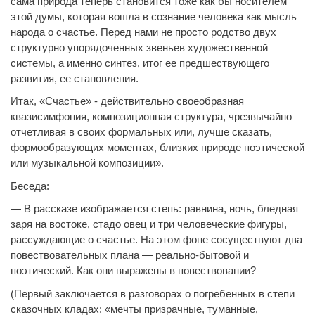
сама природа теперь становится тоже как бы носителем
этой думы, которая вошла в сознание человека как мысль
народа о счастье. Перед нами не просто родство двух
структурно упорядоченных звеньев художественной
системы, а именно синтез, итог ее предшествующего
развития, ее становления.
Итак, «Счастье» - действительно своеобразная
квазисимфония, композиционная структура, чрезвычайно
отчетливая в своих формальных или, лучше сказать,
формообразующих моментах, близких природе поэтической
или музыкальной композиции».
Беседа:
— В рассказе изображается степь: равнина, ночь, бледная
заря на востоке, стадо овец и три человеческие фигуры,
рассуждающие о счастье. На этом фоне сосуществуют два
повествовательных плана — реально-бытовой и
поэтический. Как они выражены в повествовании?
(Первый заключается в разговорах о погребенных в степи
сказочных кладах: «мечты призрачные, туманные,