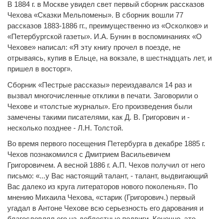
В 1884 г. в Москве увидел свет первый сборник рассказов
Чехова «Сказки Мельпомены». В сборник вошли 77
рассказов 1883-1886 гг., преимущественно из «Осколков» и
«Петербургской газеты». И.А. Бунин в воспоминаниях «О
Чехове» написал: «Я эту книгу прочел в поезде, не
отрываясь, купив в Ельце, на вокзале, в шестнадцать лет, и
пришел в восторг».
Сборник «Пестрые рассказы» переиздавался 14 раз и
вызвал многочисленные отклики в печати. Заговорили о
Чехове и «толстые журналы». Его произведения были
замечены такими писателями, как Д. В. Григорович и -
несколько позднее - Л.Н. Толстой.
Во время первого посещения Петербурга в декабре 1885 г.
Чехов познакомился с Дмитрием Васильевичем
Григоровичем. А весной 1886 г. А.П. Чехов получил от него
письмо: «...у Вас настоящий талант, - талант, выдвигающий
Вас далеко из круга литераторов нового поколенья». По
мнению Михаила Чехова, «старик (Григорович.) первый
угадал в Антоне Чехове всю серьезность его дарования и
благословлял его на-доблестные подвиги. Конечно, это