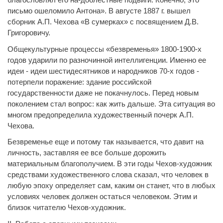
письмо ошеломило Антона». В августе 1887 г. вышел
сборник А.П. Чехова «В сумерках» с посвящением Д.В.
Григоровичу.
Общекультурные процессы «безвременья» 1800-1900-х
годов ударили по разночинной интеллигенции. Именно ее
идеи - идеи шестидесятников и народников 70-х годов -
потерпели поражение: здание российской
государственности даже не покачнулось. Перед новым
поколением стал вопрос: как жить дальше. Эта ситуация во
многом предопределила художественный почерк А.П.
Чехова.
Безвременье еще и потому так называется, что давит на
личность, заставляя ее все больше дорожить
материальным благополучием. В эти годы Чехов-художник
средствами художественного слова сказал, что человек в
любую эпоху определяет сам, каким он станет, что в любых
условиях человек должен остаться человеком. Этим и
близок читателю Чехов-художник.