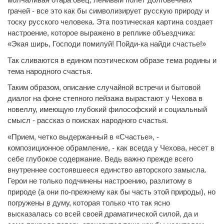
грачей - все это как бы символизирует русскую природу и
тоску русского человека. Эта поэтическая картина создает
настроение, которое выражено в реплике объездчика:
«Экая ширь, Господи помилуй! Пойди-ка найди счастье!»
Так сливаются в едином поэтическом образе тема родины и
тема народного счастья.
Таким образом, описание случайной встречи и бытовой
диалог на фоне степного пейзажа вырастают у Чехова в
новеллу, имеющую глубокий философский и социальный
смысл - рассказ о поисках народного счастья.
«Прием, четко выдержанный в «Счастье», -
композиционное обрамление, - как всегда у Чехова, несет в
себе глубокое содержание. Ведь важно прежде всего
внутреннее состоявшееся единство авторского замысла.
Герои не только подчинены настроению, разлитому в
природе (а они по-прежнему как бы часть этой природы), но
погружены в думу, которая только что так ясно
высказалась со всей своей драматической силой, да и