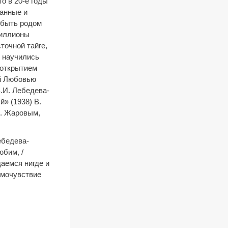
о в 20-е годы
ванные и
 быть родом
миллионы
точной тайге,
, научились
 открытием
ой Любовью
В.И. Лебедева-
» (1938) В.
М. Жаровым,
ебедева-
юбим, /
даемся нигде и
самочувствие