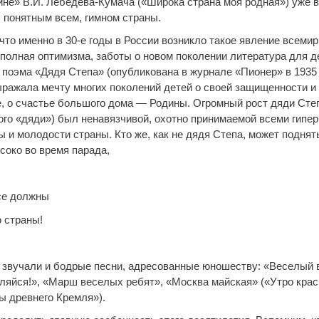
ине» В.И. Лебедева-Кумача («Широка страна моя родная») уже в
 понятным всем, гимном страны.
что именно в 30-е годы в России возникло такое явление всемир
 полная оптимизма, заботы о новом поколении литература для д
 поэма «Дядя Степа» (опубликована в журнале «Пионер» в 1935 
ражала мечту многих поколений детей о своей защищенности и о
е, о счастье большого дома — Родины. Огромный рост дяди Сте
ого «дяди») был ненавязчивой, охотно принимаемой всеми гипе
ы и молодости страны. Кто же, как не дядя Степа, может подня
соко во время парада,
се должны
 страны!
ы звучали и бодрые песни, адресованные юношеству: «Веселый 
каляйся!», «Марш веселых ребят», «Москва майская» («Утро кра
ы древнего Кремля»).