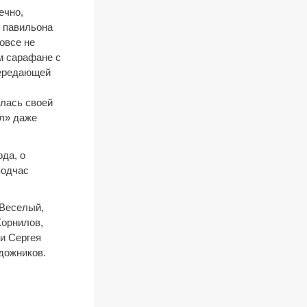
ечно,
о павильона
овсе не
м сарафане с
передающей
илась своей
л» даже
ода, о
подчас
 Веселый,
Корнилов,
и Сергея
дожников.