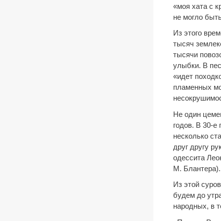
«моя хата с 
не могло быт
Из этого вре
тысяч землек
тысячи повоз
улыбки. В пес
«идет походк
пламенных мо
несокрушимост
Не один цеме
годов. В 30-
несколько ст
друг другу ру
одессита Лео
М. Блантера).
Из этой суров
будем до утр
народных, в т