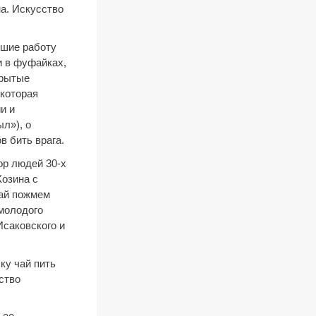
а. Искусство
вшие работу
и в фуфайках,
крытые
 которая
и и
л»), о
в бить врага.
ор людей 30-х
Козина с
вай пожмем
 молодого
Исаковского и
ку чай пить
ство