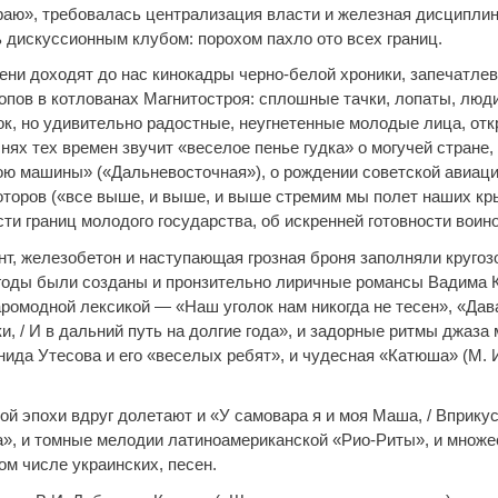
краю», требовалась централизация власти и железная дисциплин
ь дискуссионным клубом: порохом пахло ото всех границ.
мени доходят до нас кинокадры черно-белой хроники, запечатле
опов в котлованах Магнитостроя: сплошные тачки, лопаты, люд
ок, но удивительно радостные, неугнетенные молодые лица, от
нях тех времен звучит «веселое пенье гудка» о могучей стране,
ою машины» («Дальневосточная»), о рождении советской авиаци
торов («все выше, и выше, и выше стремим мы полет наших кры
и границ молодого государства, об искренней готовности воино
нт, железобетон и наступающая грозная броня заполняли кругоз
е годы были созданы и пронзительно лиричные романсы Вадима 
аромодной лексикой — «Наш уголок нам никогда не тесен», «Да
ки, / И в дальний путь на долгие года», и задорные ритмы джаза
нида Утесова и его «веселых ребят», и чудесная «Катюша» (М. 
ой эпохи вдруг долетают и «У самовара я и моя Маша, / Вприкус
а», и томные мелодии латиноамериканской «Рио-Риты», и множе
ом числе украинских, песен.