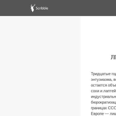
Л
Тридцатые год
энтузиазма, в
остается объе
сохи и лаптей
индустриальн
бюрократизац
границах СССР
Европе — лиш