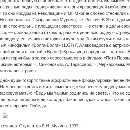
ределить главную особенность этого десятилетия. Вспомним, чт
 на разные лады подчеркивали, что они «революцией мобилизо
 что они «родом из Революции» и т.п. Многие словно стеснялись
Новочеркасска, Сызрани или Мурома, т.е. России. В 30-е годы 
в на строительные площадки новостроек — в степи, в дальневос
асса, — словно заново открыли, рассмотрели всю родную страну
ю-родину, ее великую историю и культуру. Таким изумительным
был кинофильм «Волга-Волга» (1937) Г. Александрова с актрис
вной роли и с песней о Волге («Красавица народная ... », текст 
ная история была заново переосмыслена в фильме «Петр Первый
ликими актерами Н. Симоновым, А. Тарасовой, Н. Черкасовым, 
м в главных ролях.
одной души говорят такие афористичные формулировки песен Л
«Нам песня строить и жить помогает»; «Как невесту родину мы л
асковую мать»; «Ведь мы такими родились на свете, / Что не с
 не бойся ни жары и ни холода, / Закаляйся, как сталь». Такое 
ло сотворению Победы.
хозница. Скульптор В.И. Мухина. 1937 г.