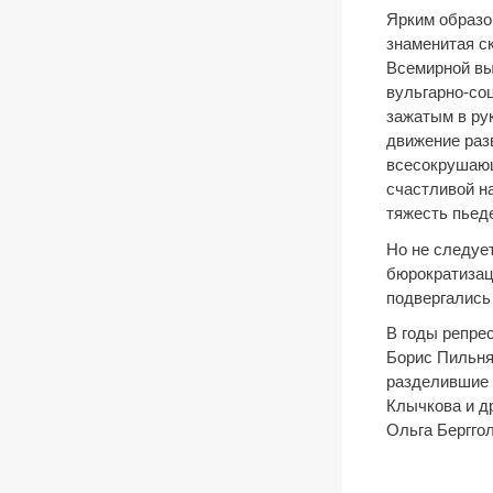
Ярким образо
знаменитая с
Всемирной выс
вульгарно-со
зажатым в ру
движение разв
всесокрушающ
счастливой н
тяжесть пьед
Но не следует
бюрократизац
подвергались 
В годы репрес
Борис Пильня
разделившие 
Клычкова и д
Ольга Берггол