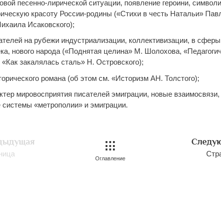
новой песенно-лирической ситуации, появление героини, симво
рическую красоту России-родины («Стихи в честь Натальи» Пав
ихаила Исаковского);
сателей на рубежи индустриализации, коллективизации, в сфер
ека, нового народа («Поднятая целина» М. Шолохова, «Педагоги
 «Как закалялась сталь» Н. Островского);
торического романа (об этом см. «Историзм АН. Толстого);
актер мировосприятия писателей эмиграции, новые взаимосвязи,
 системы «метрополии» и эмиграции.
дыдущая
Следу
ница
Стр
Оглавление