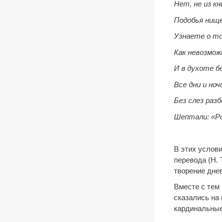
Нет, не из к
Подобья нище
Узнаете о то
Как невозмож
И в духоте б
Все дни и ноч
Без слез раз
Шептали: «Ро
В этих услов
перевода (Н. 
творение днев
Вместе с тем
сказались на
кардинальные