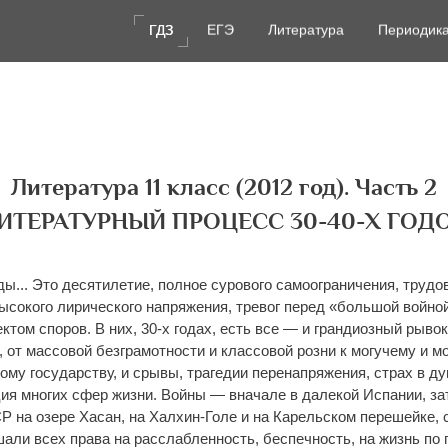
ГДЗ
ГДЗ
ЕГЭ
ЕГЭ
Литература
Литература
Периодик
Периодик
Литература 11 класс (2012 год). Часть 2
ИТЕРАТУРНЫЙ ПРОЦЕСС 30-40-Х ГОД
ы... Это десятилетие, полное сурового самоограничения, трудо
ысокого лирического напряжения, тревог перед «большой войной
ктом споров. В них, 30-х годах, есть все — и грандиозный рыво
, от массовой безграмотности и классовой розни к могучему и 
ому государству, и срывы, трагедии перенапряжения, страх в д
ия многих сфер жизни. Войны — вначале в далекой Испании, за
 на озере Хасан, на Халхин-Голе и на Карельском перешейке, с
али всех права на расслабленность, беспечность, на жизнь по