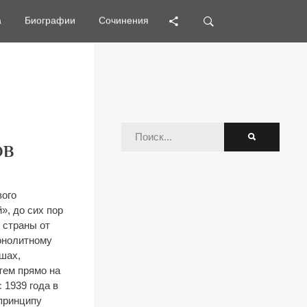
а
а
Биографии
Биографии
Сочинения
Сочинения
ОВ
вого
», до сих пор
к страны от
монолитному
ушах,
тем прямо на
 1939 года в
 принципу