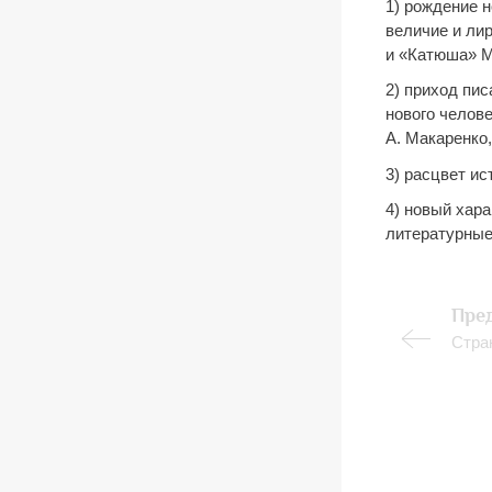
1) рождение 
величие и ли
и «Катюша» М
2) приход пи
нового челов
А. Макаренко,
3) расцвет ис
4) новый хар
литературные
Пре
Стра