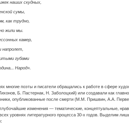
нижек наших скудных,
нской сумы,
м, как трудно,
но жили мы.
ессонных камер,
и напролет,
битыми губами
дина... Народ».
иях многие поэты и писатели обращались к работе в сфере худо
Тихонов, Б. Пастернак, Н. Заболоцкий) или создавали как главн
ники, опубликованные после смерти (М.М. Пришвин, А.А. Первен
 глубочайшие изменения — тематические, концептуальные, нра
 всех уровнях литературного процесса 30-х годов. Выделим ли
: