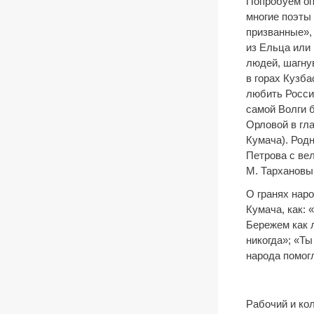
Попробуем оп
многие поэты
призванные»,
из Ельца или 
людей, шагну
в горах Кузб
любить Росси
самой Волги 
Орловой в гла
Кумача). Род
Петрова с ве
М. Тархановы
О гранях нар
Кумача, как: 
Бережем как л
никогда»; «Ты
народа помог
Рабочий и кол