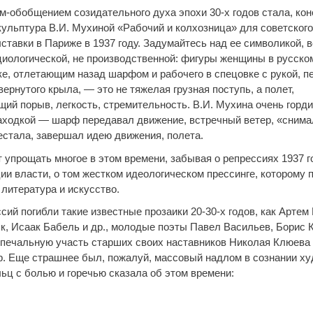
м-обобщением созидательного духа эпохи 30-х годов стала, кон
кульптура В.И. Мухиной «Рабочий и колхозница» для советског
тавки в Париже в 1937 году. Задумайтесь над ее символикой, в
циологической, не производственной: фигуры женщины в русско
ке, отлетающим назад шарфом и рабочего в спецовке с рукой, 
ернутого крыла, — это не тяжелая грузная поступь, а полет,
ий порыв, легкость, стремительность. В.И. Мухина очень горд
аходкой — шарф передавал движение, встречный ветер, «снима
естала, завершал идею движения, полета.
 упрощать многое в этом времени, забывая о репрессиях 1937 г
ии власти, о том жестком идеологическом прессинге, которому 
литература и искусство.
сий погибли такие известные прозаики 20-30-х годов, как Артем
к, Исаак Бабель и др., молодые поэты Павел Васильев, Борис 
печальную участь старших своих наставников Николая Клюева 
р. Еще страшнее был, пожалуй, массовый надлом в сознании ху
ьц с болью и горечью сказала об этом времени: