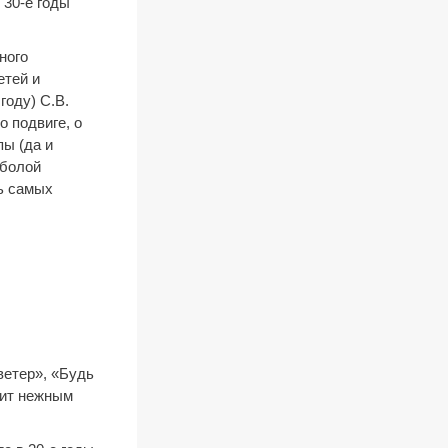
 30-е годы
ного
етей и
году) С.В.
 подвиге, о
пы (да и
рболой
ть самых
ветер», «Будь
сит нежным