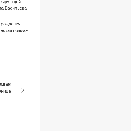
лизирующей
ла Васильева
ы рождения
ческая поэма»
ющая
аница