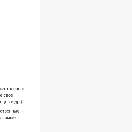
жественного
ое свое
цев и др.).
вственные —
шь самые