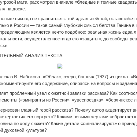
угрозой мата, рассмотрел вначале «бледные и темные квадраты»
ля на доске.
еньке никогда не сравниться с той идеальнейшей, оставшейся 
лько в России — таков самый глубокий смысл бегства Ганина в
пределяющим является нечто подобное: реальная жизнь едва л
ыкальности, осуществленности до его «защиты», до свободы ре
ске.
ЯТЕЛЬНЫЙ АНАЛИЗ ТЕКСТА
ссказ В. Набокова -«Облако, озеро, башня» (1937) из цикла -«В
комментируйте его содержание, опираясь на вопросы и задания 
вляет проблемный узел сюжетной завязки рассказа? Как соотнос
ементы («эмигранты из России», «увеспоездка», «берлинское л
теризован главный герой рассказа? Почему автор акцентирует в
 «стертости» его портрета? Какими новыми чертами «обрастает»
овича по ходу сюжета? Какие детали «сигнализируют» о прина
ой духовной культуре?