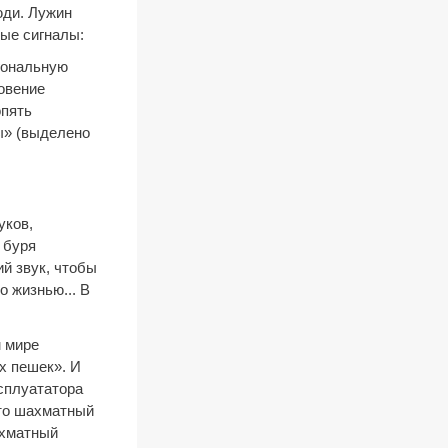
юди. Лужин
ные сигналы:
агональную
новение
опять
ы» (выделено
уков,
 буря
й звук, чтобы
о жизнью... В
м мире
х пешек». И
сплуататора
сто шахматный
ахматный