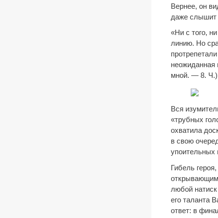
Вернее, он в
даже слышит 
«Ни с того, н
линию. Но ср
протрепетали 
неожиданная 
мной. — 8. Ч.)
Вся изумител
«трубных гол
охватила дос
в свою очеред
упоительных 
Гибель героя,
открывающим 
любой натиск
его таланта 
ответ: в фина