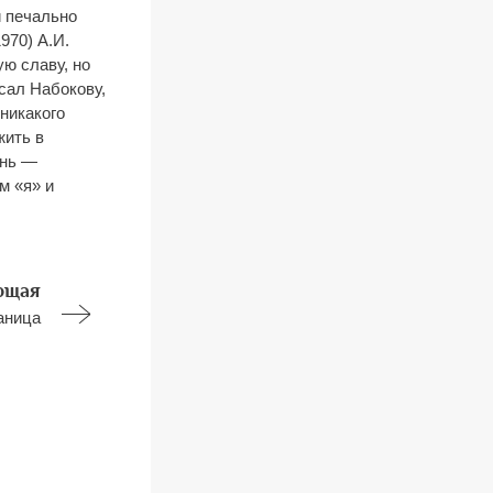
и печально
970) А.И.
ю славу, но
сал Набокову,
никакого
жить в
знь —
м «я» и
ющая
аница