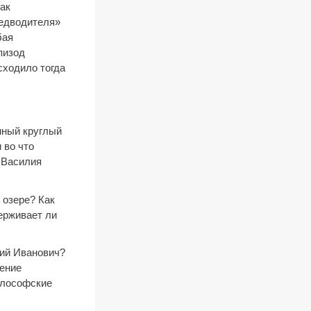
ак
редводителя»
бая
пизод
сходило тогда
мный круглый
 во что
 Василия
 озере? Как
ерживает ли
лий Иванович?
тение
илософские