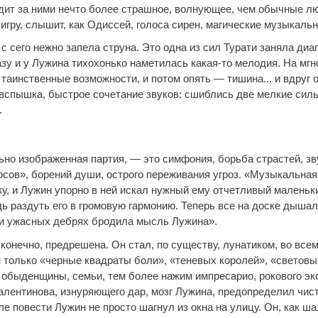
идит за ними нечто более страшное, волнующее, чем обычные л
игру, слышит, как Одиссей, голоса сирен, магические музыкаль
и с сего нежно запела струна. Это одна из сил Турати заняла ди
азу и у Лужина тихохонько наметилась какая-то мелодия. На мг
таинственные возможности, и потом опять — тишина... и вдруг 
вспышка, быстрое сочетание звуков: сшиблись две мелкие сил
.
ьно изображенная партия, — это симфония, борьба страстей, зв
осов», борений души, острого переживания угроз. «Музыкальная
ку, и Лужин упорно в ней искал нужный ему отчетливый маленьки
ь раздуть его в громовую гармонию. Теперь все на доске дышал
и ужасных дебрях бродила мысль Лужина».
 конечно, предрешена. Он стал, по существу, лунатиком, во все
только «черные квадраты боли», «теневых королей», «световы
 обыденщины, семьи, тем более нажим импресарио, рокового эк
Валентинова, изнуряющего дар, мозг Лужина, предопределил чи
ле повести Лужин не просто шагнул из окна на улицу. Он, как ш