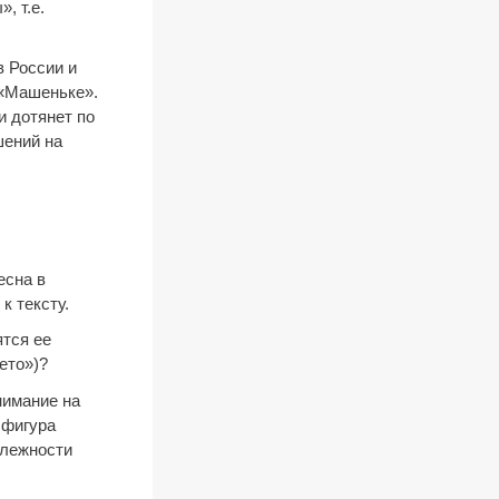
, т.е.
в России и
 «Машеньке».
и дотянет по
шений на
есна в
к тексту.
ятся ее
ето»)?
нимание на
 фигура
длежности