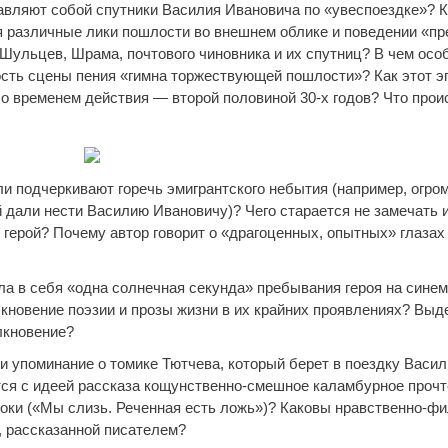
тавляют собой спутники Василия Ивановича по «увеспоездке»? К
 различные лики пошлости во внешнем облике и поведении «п
 Шульцев, Шрама, почтового чиновника и их спутниц? В чем осо
сть сцены пения «гимна торжествующей пошлости»? Как этот э
со временем действия — второй половиной 30-х годов? Что прои
ли подчеркивают горечь эмигрантского небытия (например, огро
 дали нести Василию Ивановичу)? Чего старается не замечать и
 герой? Почему автор говорит о «драгоценных, опытных» глазах
ла в себя «одна солнечная секунда» пребывания героя на синем
лкновение поэзии и прозы жизни в их крайних проявлениях? Выд
лкновение?
ли упоминание о томике Тютчева, который берет в поездку Васи
тся с идеей рассказа кощунственно-смешное каламбурное проч
роки («Мы слизь. Реченная есть ложь»)? Каковы нравственно-ф
, рассказанной писателем?