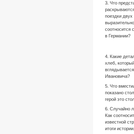
3. Что предс
раскрываются
поездки двух
выразительно
соотносится 
в Германии?
4. Какие дета
хлеб, который
вглядывается
Ивановича?
5. Что вмести
показано сто
герой это сто
6. Случайно 
Как соотноси
известной ст
итоги истории