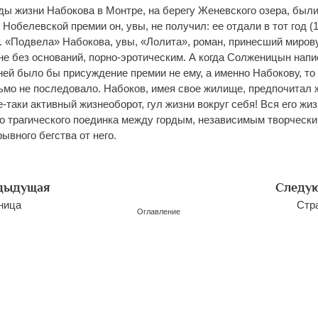
ды жизни Набокова в Монтре, на берегу Женевского озера, был
Нобелевской премии он, увы, не получил: ее отдали в тот год (1
 «Подвела» Набокова, увы, «Лолита», роман, принесший мирову
не без оснований, порно-эротическим. А когда Солженицын напи
ей было бы присуждение премии не ему, а именно Набокову, то 
сьмо не последовало. Набоков, имея свое жилище, предпочитал 
е-таки активный жизнеоборот, гул жизни вокруг себя! Вся его жи
о трагического поединка между гордым, независимым творчески
ывного бегства от него.
дыдущая
Следу
ница
Стр
Оглавление