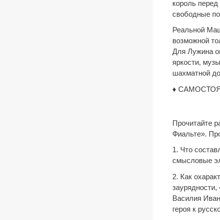
король перед 
свободные по
Реальной Маш
возможной то
Для Лужина о
яркости, муз
шахматной до
♦ САМОСТО
Прочитайте ра
Фиальте». Про
1. Что соста
смысловые эл
2. Как охарак
заурядности,
Василия Иван
героя к русск