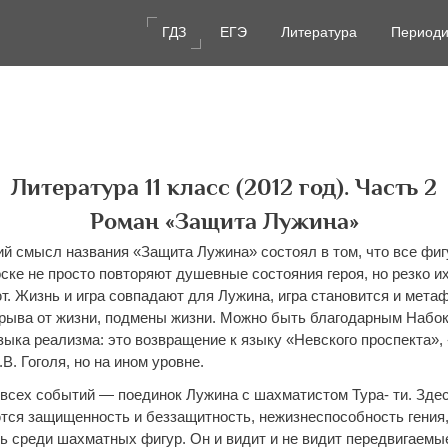
ГДЗ
ЕГЭ
Литература
Периоди
Литература 11 класс (2012 год). Часть 2
Роман «Защита Лужина»
й смысл названия «Защита Лужина» состоял в том, что все фиг
ке не просто повторяют душевные состояния героя, но резко их
. Жизнь и игра совпадают для Лужина, игра становится и метаф
рыва от жизни, подмены жизни. Можно быть благодарным Набок
зыка реализма: это возвращение к языку «Невского проспекта»,
В. Гоголя, но на ином уровне.
всех событий — поединок Лужина с шахматистом Тура- ти. Зде
тся защищенность и беззащитность, нежизнеспособность гения,
ь среди шахматных фигур. Он и видит и не видит передвигаемы