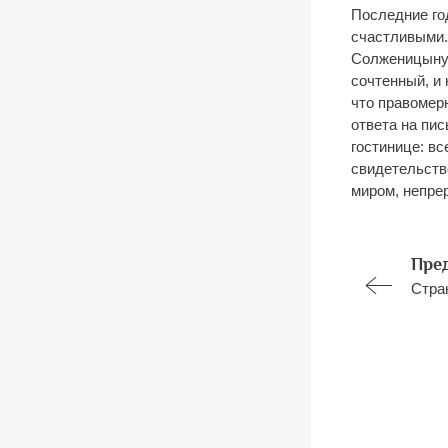
Последние го
счастливыми. 
Солженицыну.
сочтенный, и 
что правомерн
ответа на пи
гостинице: вс
свидетельств
миром, непрер
Пре
Стра