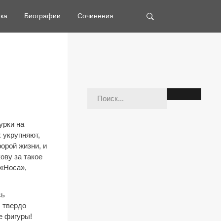
ка
Биографии
Сочинения
урки на
 укрупняют,
орой жизни, и
ову за такое
 «Носа»,
сь
 твердо
е фигуры!