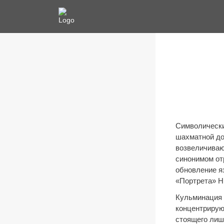
Символически
шахматной дос
возвеличивают
синонимом от
обновление я
«Портрета» Н.
Кульминация 
концентрирую
стоящего лиш