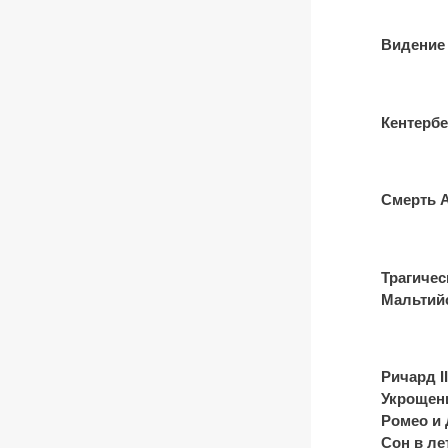
Видение 
Кентербе
Смерть 
Трагичес
Мальтий
Ричард II
Укрощен
Ромео и
Сон в л