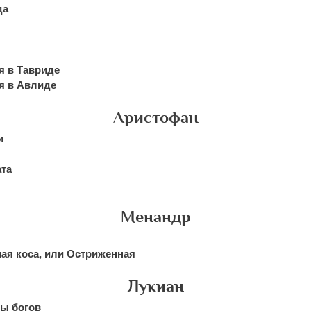
да
я в Тавриде
я в Авлиде
Аристофан
и
ата
Менандр
ая коса, или Остриженная
Лукиан
ры богов