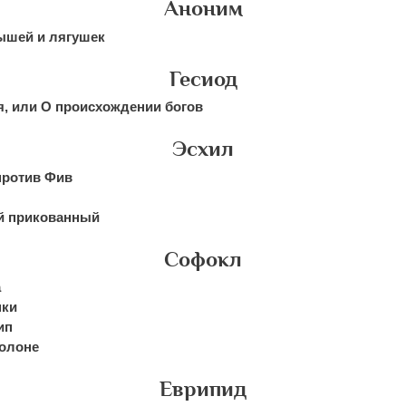
Аноним
ышей и лягушек
Гесиод
, или О происхождении богов
Эсхил
против Фив
й прикованный
Софокл
а
нки
ип
Колоне
Еврипид