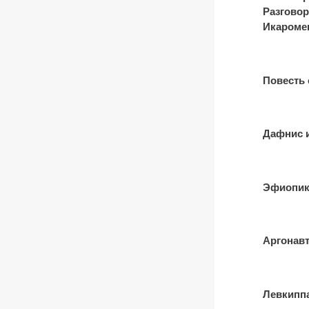
Разговор
Икароме
Повесть 
Дафнис 
Эфиопик
Аргонав
Левкипп