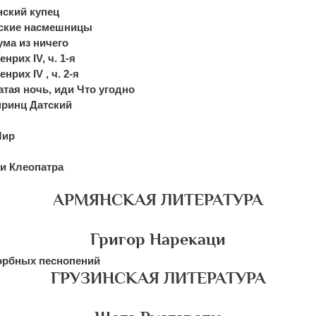
нский купец
ские насмешницы
ма из ничего
нрих IV, ч. 1-я
нрих IV , ч. 2-я
тая ночь, иди Что угодно
принц Датский
Лир
и Клеопатра
АРМЯНСКАЯ ЛИТЕРАТУРА
Григор Нарекаци
орбных песнопений
ГРУЗИНСКАЯ ЛИТЕРАТУРА