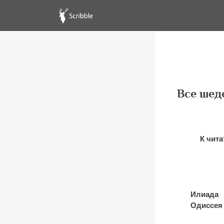
Все шед
К чит
Илиада
Одиссея