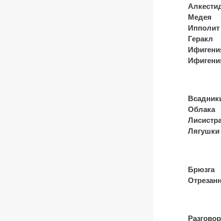
Алкести
Медея
Ипполит
Геракл
Ифигени
Ифигени
Всадник
Облака
Лисистр
Лягушки
Брюзга
Отрезанн
Разгово