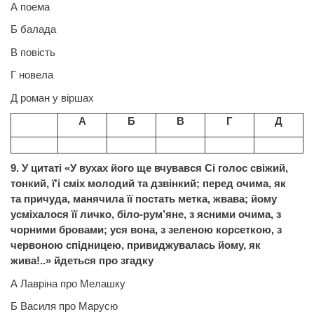
А поема
Б балада
В
повість
Г новела
Д роман у
віршах
А
Б
В
Г
Д
9. У цитаті «У вухах його ще вчувався Сі голос свіжий,
тонкий, ї'і сміх молодий та дзвінкий; перед очима, як
та
причуда,
манячила її постать метка, жвава; йому
усміхалося її личко, біло-рум’яне, з ясними очима, з
чорними бровами; уся вона, з
зеленою
корсеткою, з
червоною спідницею, привиджувалась йому, як
жива!..» йдеться про згадку
А Лавріна про Мелашку
Б Василя про Марусю