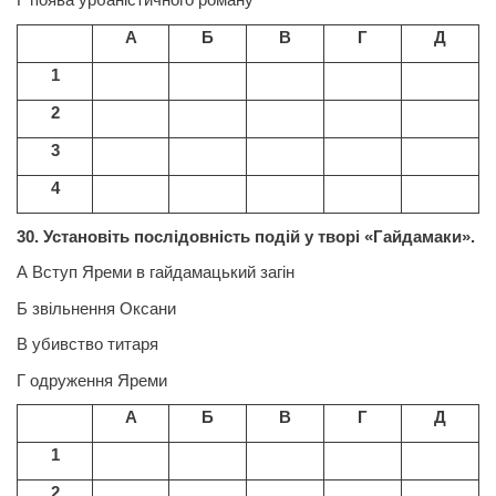
А
Б
В
Г
Д
1
2
3
4
30. Установіть послідовність подій у творі «Гайдамаки».
А Вступ Яреми в гайдамацький загін
Б звільнення Оксани
В убивство титаря
Г одруження Яреми
А
Б
В
Г
Д
1
2