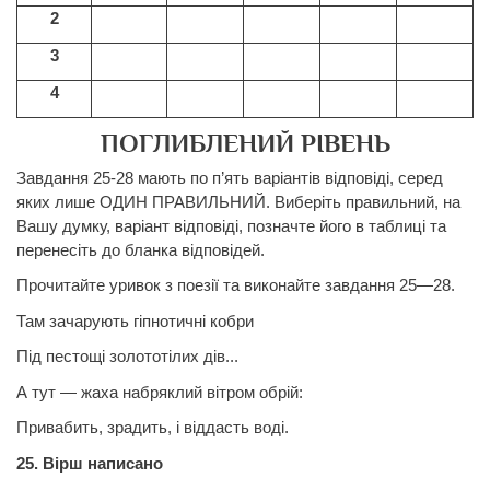
2
3
4
ПОГЛИБЛЕНИЙ РІВЕНЬ
Завдання 25-28 мають по п’ять варіантів відповіді, серед
яких лише ОДИН ПРАВИЛЬНИЙ. Виберіть правильний, на
Вашу думку, варіант відповіді, позначте його в таблиці та
перенесіть до бланка відповідей.
Прочитайте уривок з поезії та виконайте завдання 25—28.
Там зачарують гіпнотичні кобри
Під пестощі золототілих дів...
А тут — жаха набряклий вітром обрій:
Привабить, зрадить, і віддасть воді.
25.
Вірш написано