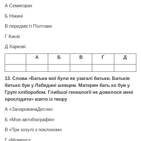
А Семигорах
Б Ніжині
В передмісті Полтави
Г Києві
Д Харкові
А
Б
В
Г
Д
13. Слова «Батьки мої були як узагалі батьки. Батьків
батько був у Лебедині шевцем. Материн бать
ко
був у
Групі хліборобом. Глибшої генеалогії не довелося мені
прослідити» взято із твору
А «ЗачарованаДесна»
Б «Моя автобіографія»
В «Три зозулі з поклоном»
Г «Момент»