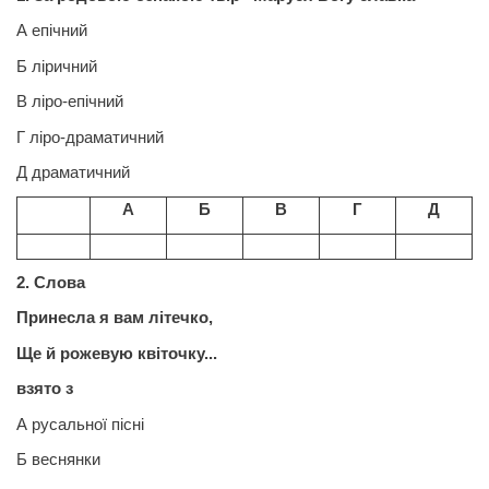
А епічний
Б ліричний
В ліро-епічний
Г ліро-драматичний
Д драматичний
А
Б
В
Г
Д
2. Слова
Принесла я вам літечко,
Ще й рожевую квіточку...
взято з
А русальної пісні
Б веснянки