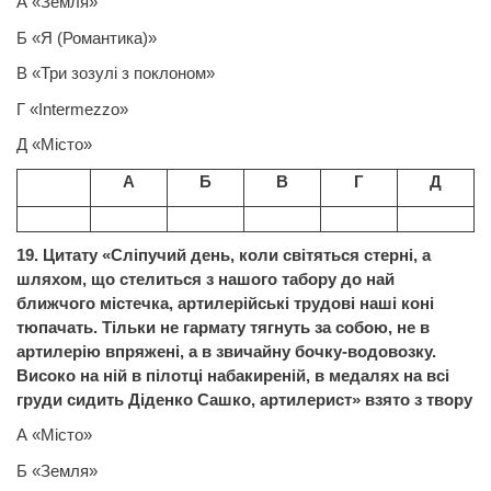
А «Земля»
Б «Я (Романтика)»
В «Три зозулі з поклоном»
Г
«
Intermezzo
»
Д «Місто»
А
Б
В
Г
Д
19. Цитату «Сліпучий день, коли світяться стерні, а
шляхом, що стелиться з нашого табору до най
ближчого містечка, артилерійські трудові наші коні
тюпачать. Тільки не гармату тягнуть за собою, не в
артилерію впряжені, а в звичайну бочку-водовозку.
Високо на ній в пілотці набакиреній, в медалях на всі
груди сидить Діденко Сашко, артилерист» взято з твору
А «Місто»
Б «Земля»