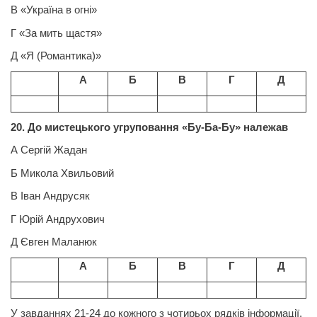
В «Україна в огні»
Г «За мить щастя»
Д «Я (Романтика)»
А
Б
В
Г
Д
20. До мистецького угруповання «Бу-Ба-Бу» належав
А Сергій
Жадан
Б Микола Хвильовий
В Іван Андрусяк
Г Юрій Андрухович
Д Євген Маланюк
А
Б
В
Г
Д
У завданнях 21-24 до кожного з чотирьох рядків інформації,