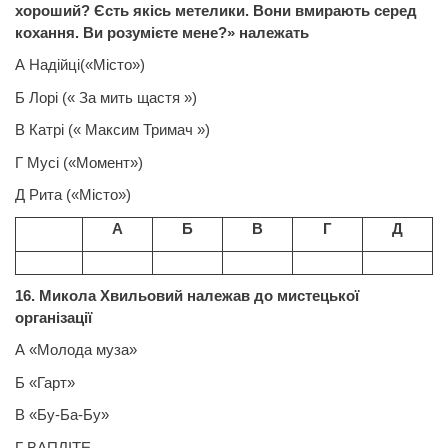
хороший? Єсть якісь метелики. Вони вмирають серед
кохання. Ви розумієте мене?» належать
А Надійці(«Місто»)
Б Лорі (« За мить щастя »)
В Катрі (« Максим Тримач »)
Г Мусі («Момент»)
Д Рита («Місто»)
А
Б
В
Г
Д
16. Микола Хвильовий належав до мистецької
організації
А «Молода муза»
Б «Гарт»
В «Бу-Ба-Бу»
Г ВАПЛІТЕ