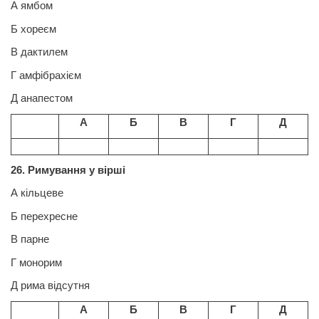
А ямбом
Б хореєм
В дактилем
Г амфібрахієм
Д анапестом
А
Б
В
Г
Д
26. Римування у вірші
А кільцеве
Б перехресне
В парне
Г монорим
Д
рима відсутня
А
Б
В
Г
Д