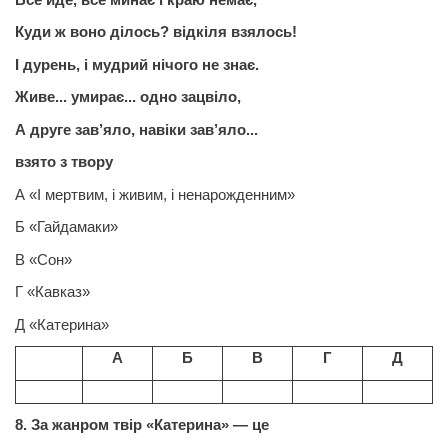
Куди ж воно ділось? відкіля взялось!
І дурень, і мудрий нічого не знає.
Живе... умирає... одно зацвіло,
А друге зав’яло, навіки зав’яло...
взято з твору
А «І мертвим, і живим, і ненарожденним»
Б «Гайдамаки»
В «Сон»
Г «Кавказ»
Д «Катерина»
А
Б
В
Г
Д
8. За жанром
твір
«Катерина» —
це