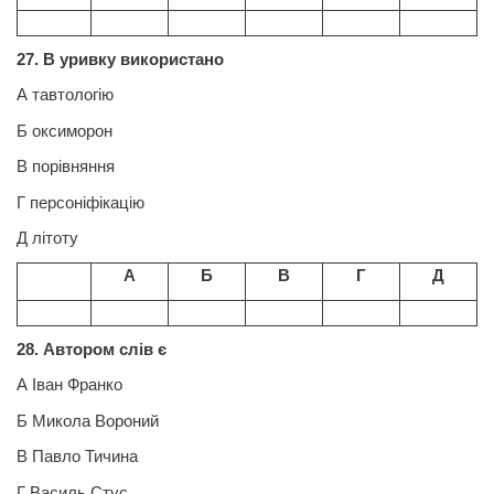
27. В уривку використано
А тавтологію
Б
оксиморон
В порівняння
Г
персоніфікацію
Д
літоту
А
Б
В
Г
Д
28. Автором
слів є
А Іван
Франко
Б Микола Вороний
В Павло
Тичина
Г Василь Стус