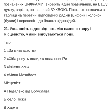
позначених ЦИФРАМИ, виберіть <дин правильний, на Вашу
думку, варіант, позначений БУКВОЮ. Поставте позначки в
таблиці ча перетині відповідних рядків (цифри) і колонок
(букви) і перенесіть до бланка відповідей.
21. Установіть відповідність між назвою твору і
місцевістю, у якій відбуваються події.
Твір
1 «За мить щастя»
2 «Хіба ревуть воли, як ясла повні?»
3
«
Intermezzo
»
4
«Мина
Мазайло»
Місцевість
А Недалеко від Богуслава
Б село Піски
В Харків