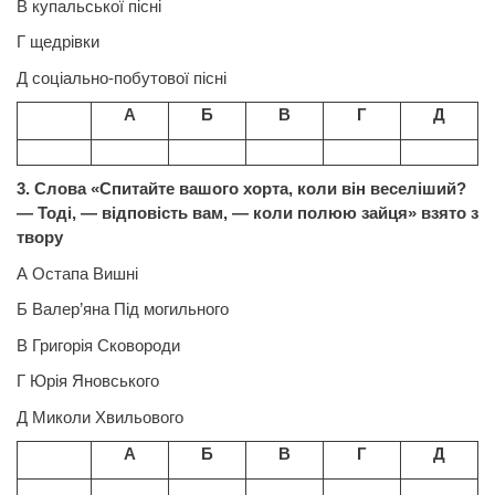
В купальської пісні
Г щедрівки
Д соціально-побутової пісні
А
Б
В
Г
Д
3. Слова «Спитайте вашого хорта, коли він веселіший?
— Тоді, — відповість вам, — коли полюю зайця» взято з
твору
А Остапа Вишні
Б
Валер
’яна Під могильного
В Григорія Сковороди
Г Юрія Яновського
Д Миколи Хвильового
А
Б
В
Г
Д