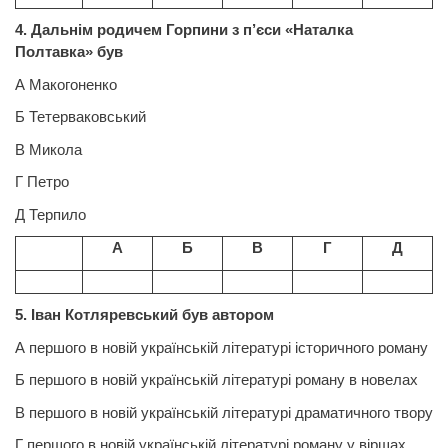
4. Дальнім родичем Горпини з п’єси «Наталка
Полтавка» був
А Макогоненко
Б Тетерваковський
В Микола
Г Петро
Д Терпило
А
Б
В
Г
Д
5. Іван Котляревський був автором
А першого в новій українській літературі історичного роману
Б першого в новій українській літературі роману в новелах
В першого в новій українській літературі драматичного твору
Г першого в новій українській літературі роману у віршах