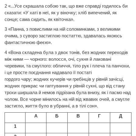
2 «...Усе скрашала собою так, що вже справді годилось би
сказати: «У хаті в неї, як у віночку; хліб випечений, як
сонце; сама сидить, як квіточка».
3 «Панна, з повислими на ній соломинками, з великими
очима, з суворо застиглою постаттю, здавалась якоюсь
фантастичною феєю».
4 «Вона складена була з двох тонів, без жодних переходів
між ними — чорного: волосся, очі, сукня й лаковані
черевики, та смуглого: обличчя, тіло рук і плеча та панчохи,
і це просте поєднання надавало її постаті
гордого
чару;
жодних кучерів чи гребінців у рівній зачісці,
жодних прикрас чи гаптування у рівній сукні, що від стану
трохи ширшала й немов підрізана була внизу, як і пасмо над
чолом. Все чорне мінилось на ній від жвавих очей, а смугле
застигло, життя було в убранні, а в тілі сон».
А
Б
В
Г
Д
1