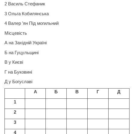
2 Василь Стефаник
3 Ольга Кобилянська
4
Валер
’ян Під могильний
Місцевість
А на Західній Україні
Б на Гуцульщині
В у Києві
Г на Буковині
Д у Богуславі
А
Б
В
Г
Д
1
2
3
4