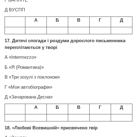
Д ВУСПП
А
Б
В
Г
Д
17. Дитячі спогади і роздуми дорослого письменника
переплітаються у творі
A
«
Intermezzo
»
Б «Я (Романтика)»
В «Три зозулі з поклоном»
Г «Моя автобіографія»
Д «Зачарована Десна»
А
Б
В
Г
Д
18. «Любові Всевишній» присвячено твір