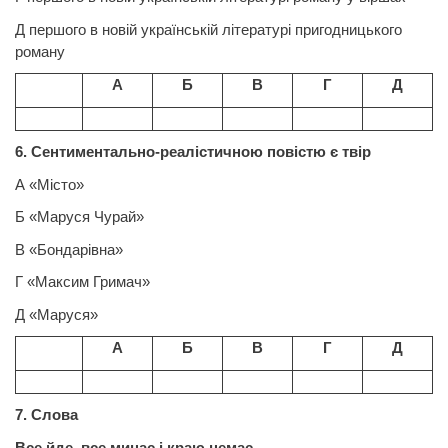
Д першого в новій українській літературі пригодницького
роману
А
Б
В
Г
Д
6. Сентиментально-реалістичною повістю є твір
А «Місто»
Б «Маруся Чурай»
В «Бондарівна»
Г «Максим Гримач»
Д «Маруся»
А
Б
В
Г
Д
7. Слова
Все
йде,
все
минає і
краю
немає,