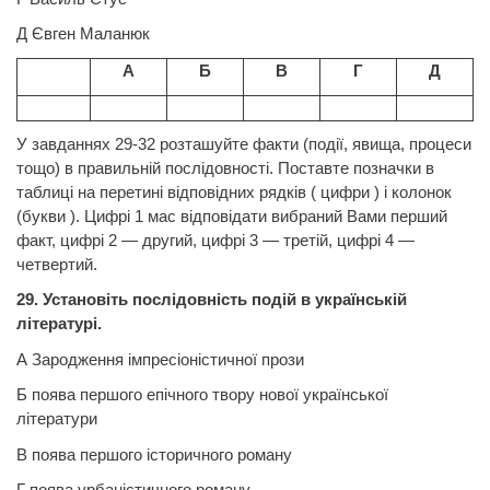
Д
Євген
Маланюк
А
Б
В
Г
Д
У
завданнях
29-32
розташуйте факти
(
події, явища, процеси
тощо) в правильній послідовності. Поставте позначки в
таблиці на перетині відповідних рядків ( цифри ) і колонок
(букви ). Цифрі 1 мас відповідати вибраний Вами перший
факт, цифрі 2 — другий, цифрі 3 — третій, цифрі 4 —
четвертий.
29. Установіть послідовність подій в українській
літературі.
А Зародження імпресіоністичної прози
Б поява першого епічного твору нової української
літератури
В поява першого історичного роману
Г поява урбаністичного роману