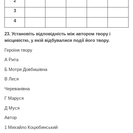
2
3
4
23. Установіть відповідність між автором твору і
місцевістю, у якій відбувалися події його твору.
Героїня твору
А Рита
Б Мотря Довбишівна
В Леся
Череванівна
Г Маруся
Д Муся
Автор
1 Михайло Коцюбинський