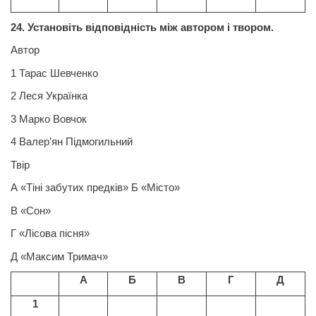
24. Установіть відповідність між автором і твором.
Автор
1 Тарас Шевченко
2 Леся Українка
3 Марко Вовчок
4 Валер’ян Підмогильний
Твір
А «Тіні забутих предків» Б «Місто»
В «Сон»
Г «Лісова пісня»
Д «Максим Тримач»
А
Б
В
Г
Д
1