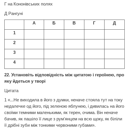
Г на Кононівських полях
Д Рангуні
А
Б
В
Г
Д
1
2
3
4
22.
Установіть відповідність між цитатою і героїнею, про
яку йдеться у творі
Цитата
1 «...Не виходила в його з думки, неначе стояла тут на току
недалечке од його, під
зеленою
яблунею, і дивилась на його
своїми темними маленькими, як терен, очима. Він неначе
бачив, як пашіло її лице з рум'янцем на всю щоку, як біліли
її дрібні зуби між тонкими червоними губами».