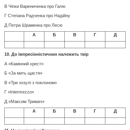
В Чіпки Варениченка про Галю
Г Степана Радченка про Надійну
Д Петра Шраменка про Лесю
А
Б
В
Г
Д
10. До імпресіоністичних належить твір
А «Камінний хрест»
Б «За мить щастя»
В «Три зозулі з поклоном»
Г
«
Intermezzo
»
Д «Максим Тримач»
А
Б
В
Г
Д