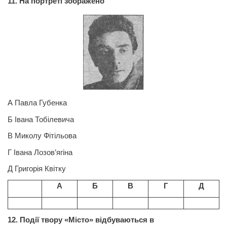
11. На портреті зображено
А Павла
Губенка
Б Івана Тобілевича
В Миколу Фітільова
Г Івана
Лозов
’ягіна
Д Григорія Квітку
А
Б
В
Г
Д
12.
Події твору «Місто» відбуваються в