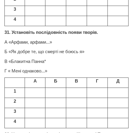
3
4
31. Установіть послідовність появи творів.
А «Арфами, арфами...»
Б «Як добре те, що смерті не боюсь я»
В «Блакитна Панна*
Г « Мені однаково...»
А
Б
В
Г
Д
1
2
3
4