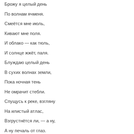
Брожу я целый день
По волнам ячменя.
Смеётся мне июль,
Кивают мне поля.
И облако — как тюль,
И солнце жжёт, паля.
Блуждаю целый день
В сухих волнах земли,
Пока ночная тень
Не омрачит стебли.
Спущусь к реке, взгляну
На илистый атлас,
Взгрустнётся ли, — а ну,
А ну печаль от глаз.