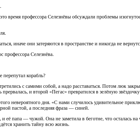
.
В это время профессора Селезнёвы обсуждали проблемы изогнуто
ля.
аться, иначе они затеряются в пространстве и никогда не вернут
ос профессора Селезнёва.
е перепутал корабль?
третились с самими собой, а надо расставаться. Потом люк закр
 прервалась, и второй «Пегас» превратился в зелёную звёздочку
этого невероятного дня. «С нами случилось удивительное приклю
рной пастой, а последняя фраза — синей.
и её папа — чужой. Она не заметила в беготне, что осталась на 
идётся хранить тайну всю жизнь.