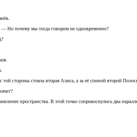
знёв.
. — Но почему мы тогда говорим не одновременно?
ц?
ков.
.
 той стороны стояла вторая Алиса, а за её спиной второй Полос
начит?
ивление пространства. В этой точке соприкоснулись два паралле