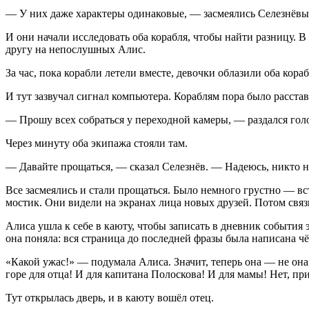
— У них даже характеры одинаковые, — засмеялись Селезнёвы
И они начали исследовать оба корабля, чтобы найти разницу. 
другу на непослушных Алис.
За час, пока корабли летели вместе, девочки облазили оба кораб
И тут зазвучал сигнал компьютера. Кораблям пора было расстав
— Прошу всех собраться у переходной камеры, — раздался гол
Через минуту оба экипажа стояли там.
— Давайте прощаться, — сказал Селезнёв. — Надеюсь, никто н
Все засмеялись и стали прощаться. Было немного грустно — вс
мостик. Они видели на экранах лица новых друзей. Потом связь
Алиса ушла к себе в каюту, чтобы записать в дневник события 
она поняла: вся страница до последней фразы была написана чё
«Какой ужас!» — подумала Алиса. Значит, теперь она — не она, 
горе для отца! И для капитана Полоскова! И для мамы! Нет, пр
Тут открылась дверь, и в каюту вошёл отец.