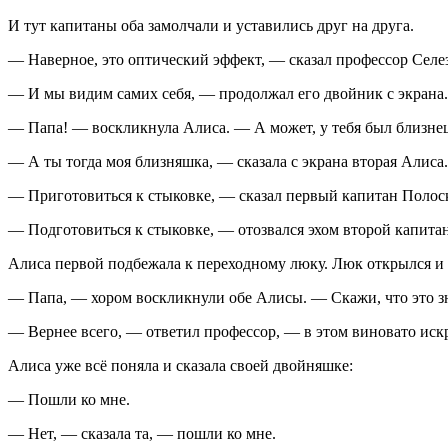
И тут капитаны оба замолчали и уставились друг на друга.
— Наверное, это оптический эффект, — сказал профессор Селе
— И мы видим самих себя, — продолжал его двойник с экрана
— Папа! — воскликнула Алиса. — А может, у тебя был близне
— А ты тогда моя близняшка, — сказала с экрана вторая Алиса.
— Приготовиться к стыковке, — сказал первый капитан Полос
— Подготовиться к стыковке, — отозвался эхом второй капитан
Алиса первой подбежала к переходному люку. Люк открылся и с
— Папа, — хором воскликнули обе Алисы. — Скажи, что это з
— Вернее всего, — ответил профессор, — в этом виновато искр
Алиса уже всё поняла и сказала своей двойняшке:
— Пошли ко мне.
— Нет, — сказала та, — пошли ко мне.