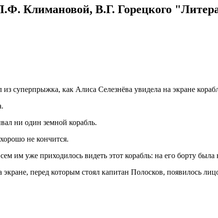
.Ф. Климановой, В.Г. Горецкого "Литерат
 из суперпрыжка, как Алиса Селезнёва увидела на экране корабл
.
вал ни один земной корабль.
хорошо не кончится.
Всем им уже приходилось видеть этот корабль: на его борту была
на экране, перед которым стоял капитан Полосков, появилось лиц