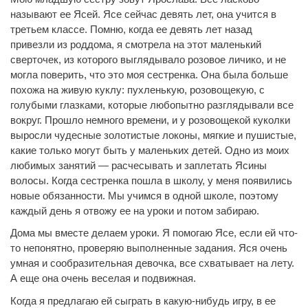
называют ее Ясей. Ясе сейчас девять лет, она учится в
третьем классе. Помню, когда ее девять лет назад
привезли из роддома, я смотрела на этот маленький
сверточек, из которого выглядывало розовое личико, и не
могла поверить, что это моя сестренка. Она была больше
похожа на живую куклу: пухленькую, розовощекую, с
голубыми глазками, которые любопытно разглядывали все
вокруг. Прошло немного времени, и у розовощекой куколки
выросли чудесные золотистые локоны, мягкие и пушистые,
какие только могут быть у маленьких детей. Одно из моих
любимых занятий — расчесывать и заплетать Ясины
волосы. Когда сестренка пошла в школу, у меня появились
новые обязанности. Мы учимся в одной школе, поэтому
каждый день я отвожу ее на уроки и потом забираю.
Дома мы вместе делаем уроки. Я помогаю Ясе, если ей что-
то непонятно, проверяю выполненные задания. Яся очень
умная и сообразительная девочка, все схватывает на лету.
А еще она очень веселая и подвижная.
Когда я предлагаю ей сыграть в какую-нибудь игру, в ее