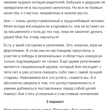
никакие нудные нотации родителей, бабушек и дедушек не
превратили ее в послушного ангелочка. Но все ее боевые
качества, к счастью, направлены в нужное русло.
Аня — очень целеустремленный и трудолюбивый человек.
Меня всегда восхищала ее усидчивость: она не встанет из-
за письменного стола до тех пор, пока не закончит делать
уроки! Мне бы этому научиться!
Есть у моей сестренки и увлечения. Это, конечно, игра на
фортепиано. В этом она по-настоящему преуспела, а
участие и победы в региональных и областных конкурсах
только подтверждают ее талант. Еще одним увлечением
является танцевальный кружок, который Аня посещает с
пяти лет и уже успела показать себя там с самой лучшей
стороны. Невозможно все это успеть, скажете вы. А я
абсолютно уверена в том, что целеустремленность и
умение добиваться поставленных перед собой целей
помогут Ане стать успешным и счастливым человеком!
2 вариант
Мою младшую сестру зовут Ярослава. Все ласково