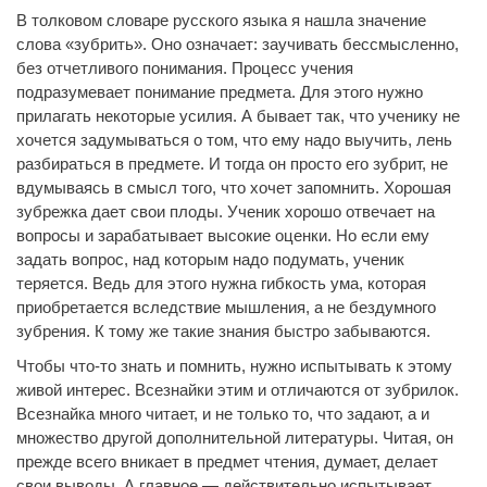
В толковом словаре русского языка я нашла значение
слова «зубрить». Оно означает: заучивать бессмысленно,
без отчетливого понимания. Процесс учения
подразумевает понимание предмета. Для этого нужно
прилагать некоторые усилия. А бывает так, что ученику не
хочется задумываться о том, что ему надо выучить, лень
разбираться в предмете. И тогда он просто его зубрит, не
вдумываясь в смысл того, что хочет запомнить. Хорошая
зубрежка дает свои плоды. Ученик хорошо отвечает на
вопросы и зарабатывает высокие оценки. Но если ему
задать вопрос, над которым надо подумать, ученик
теряется. Ведь для этого нужна гибкость ума, которая
приобретается вследствие мышления, а не бездумного
зубрения. К тому же такие знания быстро забываются.
Чтобы что-то знать и помнить, нужно испытывать к этому
живой интерес. Всезнайки этим и отличаются от зубрилок.
Всезнайка много читает, и не только то, что задают, а и
множество другой дополнительной литературы. Читая, он
прежде всего вникает в предмет чтения, думает, делает
свои выводы. А главное — действительно испытывает