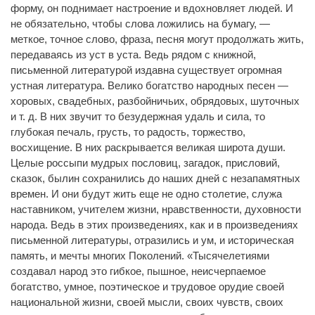
форму, он поднимает настроение и вдохновляет людей. И
не обязательно, чтобы слова ложились на бумагу, —
меткое, точное слово, фраза, песня могут продолжать жить,
передаваясь из уст в уста. Ведь рядом с книжной,
письменной литературой издавна существует огромная
устная литература. Велико богатство народных песен —
хоровых, свадебных, разбойничьих, обрядовых, шуточных
и т. д. В них звучит то безудержная удаль и сила, то
глубокая печаль, грусть, то радость, торжество,
восхищение. В них раскрывается великая широта души.
Целые россыпи мудрых пословиц, загадок, присловий,
сказок, былин сохранились до наших дней с незапамятных
времен. И они будут жить еще не одно столетие, служа
наставником, учителем жизни, нравственности, духовности
народа. Ведь в этих произведениях, как и в произведениях
письменной литературы, отразились и ум, и историческая
память, и мечты многих Поколений. «Тысячелетиями
создавал народ это гибкое, пышное, неисчерпаемое
богатство, умное, поэтическое и трудовое орудие своей
национальной жизни, своей мысли, своих чувств, своих