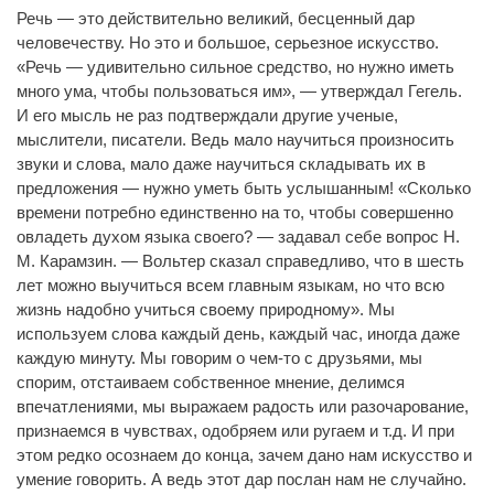
Речь — это действительно великий, бесценный дар
человечеству. Но это и большое, серьезное искусство.
«Речь — удивительно сильное средство, но нужно иметь
много ума, чтобы пользоваться им», — утверждал Гегель.
И его мысль не раз подтверждали другие ученые,
мыслители, писатели. Ведь мало научиться произносить
звуки и слова, мало даже научиться складывать их в
предложения — нужно уметь быть услышанным! «Сколько
времени потребно единственно на то, чтобы совершенно
овладеть духом языка своего? — задавал себе вопрос Н.
М. Карамзин. — Вольтер сказал справедливо, что в шесть
лет можно выучиться всем главным языкам, но что всю
жизнь надобно учиться своему природному». Мы
используем слова каждый день, каждый час, иногда даже
каждую минуту. Мы говорим о чем-то с друзьями, мы
спорим, отстаиваем собственное мнение, делимся
впечатлениями, мы выражаем радость или разочарование,
признаемся в чувствах, одобряем или ругаем и т.д. И при
этом редко осознаем до конца, зачем дано нам искусство и
умение говорить. А ведь этот дар послан нам не случайно.