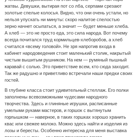
жатвы. Девушки, вытирая пот со лба, серпами срезают
золотые спелые колосья. Видно, что они очень устали, но
нельзя упускать ни минуты: скоро налитое спелостью
зерно начнет осыпаться, а значит — будет меньше хлеба.
А хлеб — это не просто еда, это сила народа. Вот почему
всегда почитался труд кормильцев-хлеборобов, а хлеб
считался «всему головой». Не зря напротив входа в
кабинет народоведения стоит маленький столик, накрытый
чистым вышитым рушником. На нем — румяный пышный
каравай с солью. Это приветствие всем, кто сюда заходит.
Так же радушно и приветливо встречали наши предки своих
гостей.
В глубине класса стоит удивительный стеллаж. Его полки
заполнены всевозможными чудесами народного
творчества. Здесь и глиняные игрушки, расписанные
умелыми руками мастеров, и горшок с вытянутым
горлышком — наверное, в таких горшках хорошо хранить
квас или свежее молоко. Можно здесь найти и изделия из
лозы и бересты. Особенно интересна для меня выставка