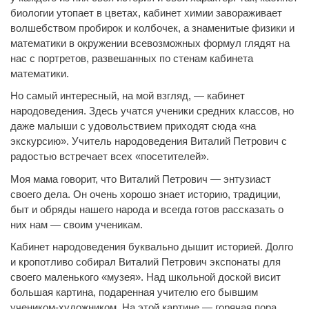
биологии утопает в цветах, кабинет химии завораживает
волшебством пробирок и колбочек, а знаменитые физики и
математики в окружении всевозможных формул глядят на
нас с портретов, развешанных по стенам кабинета
математики.
Но самый интересный, на мой взгляд, — кабинет
народоведения. Здесь учатся ученики средних классов, но
даже малыши с удовольствием приходят сюда «на
экскурсию». Учитель народоведения Виталий Петрович с
радостью встречает всех «посетителей».
Моя мама говорит, что Виталий Петрович — энтузиаст
своего дела. Он очень хорошо знает историю, традиции,
быт и обряды нашего народа и всегда готов рассказать о
них нам — своим ученикам.
Кабинет народоведения буквально дышит историей. Долго
и кропотливо собирал Виталий Петрович экспонаты для
своего маленького «музея». Над школьной доской висит
большая картина, подаренная учителю его бывшим
учеником-художником. На этой картине — горячая пора