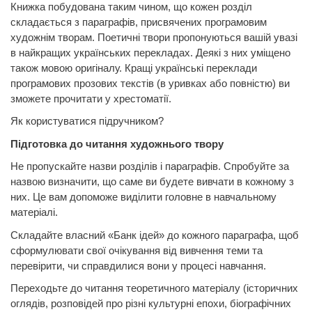
Книжка побудована таким чином, що кожен розділ
складається з параграфів, присвячених програмовим
художнім творам. Поетичні твори пропонуються вашій увазі
в найкращих українських перекладах. Деякі з них уміщено
також мовою оригіналу. Кращі українські переклади
програмових прозових текстів (в уривках або повністю) ви
зможете прочитати у хрестоматії.
Як користуватися підручником?
Підготовка до читання художнього твору
Не пропускайте назви розділів і параграфів. Спробуйте за
назвою визначити, що саме ви будете вивчати в кожному з
них. Це вам допоможе виділити головне в навчальному
матеріалі.
Складайте власний «Банк ідей» до кожного параграфа, щоб
сформулювати свої очікування від вивчення теми та
перевірити, чи справдилися вони у процесі навчання.
Переходьте до читання теоретичного матеріалу (історичних
оглядів, розповідей про різні культурні епохи, біографічних