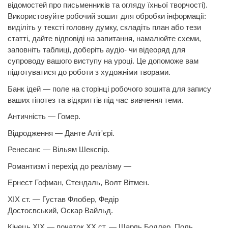
відомостей про письменників та огляду їхньої творчості).
Використовуйте робочий зошит для обробки інформації:
виділіть у тексті головну думку, складіть план або тези
статті,
дайте відповіді на запитання, намалюйте схеми,
заповніть таблиці, доберіть аудіо- чи відеоряд для
супроводу вашого виступу на уроці. Це допоможе вам
підготуватися до роботи з художніми творами.
Банк ідей — поле на сторінці робочого зошита для запису
ваших гіпотез та відкриттів під час вивчення теми.
Античність —
Гомер.
Відродження —
Данте
Аліг'єрі.
Ренесанс — Вільям Шекспір.
Романтизм і перехід до реалізму —
Ернест Гофман, Стендаль,
Волт Вітмен.
ХІХ ст. —
Густав Флобер,
Федір
Достоєвський,
Оскар
Вайльд.
Кінець ХІХ — початок ХХ ст. —
Шарль Бодлер, Поль