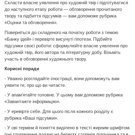
Скласти власне уявлення про художній твір і підготуватися
до наступного етапу роботи — обговорення прочитаного
твору та підбиття підсумків — вам допоможе рубрика
«Оцінки та обговорення».
Поверніться до складеного на початку роботи з темою
«Банку ідей» і перевірте висунуті гіпотези. Підбийте
підсумки своєї роботи: сформулюйте власне уявлення про
художній твір, його автора та літературну добу. Візьміть
участь в обговоренні художнього твору.
Корисні поради
- Уважно розглядайте ілюстрації, вони допоможуть вам
уявити те, про що ви читаєте.
- У апам’ятайте головне. У цьому вам допоможе рубрика
«Завантажте інформацію».
- У еревірте себе. Для цього після кожного розділу є
рубрика «Ваші підсумки».
- У ові терміни й поняття виділено в тексті жирним шрифтом.
їхні тлумачення подано на берегах сторінок підручника та в