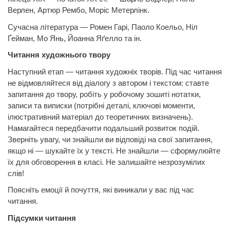
Верлен, Артюр Рембо,
Моріс Метерлінк.
Сучасна література — Ромен Гарі, Паоло Коельо, Ніл
Ґейман, Мо Янь, Йоанна Яґелло та ін.
Читання художнього твору
Наступний етап — читання художніх творів. Під час читання
не відмовляйтеся від діалогу з автором і текстом: ставте
запитання до твору, робіть у робочому зошиті нотатки,
записи та виписки (потрібні деталі, ключові моменти,
ілюстративний матеріал до теоретичних визначень).
Намагайтеся передбачити подальший розвиток подій.
Зверніть увагу, чи знайшли ви відповіді на свої запитання,
якщо ні — шукайте їх у тексті. Не знайшли — сформулюйте
їх для обговорення в класі. Не залишайте незрозумілих
слів!
Поясніть емоції й почуття, які виникали у вас під час
читання.
Підсумки читання