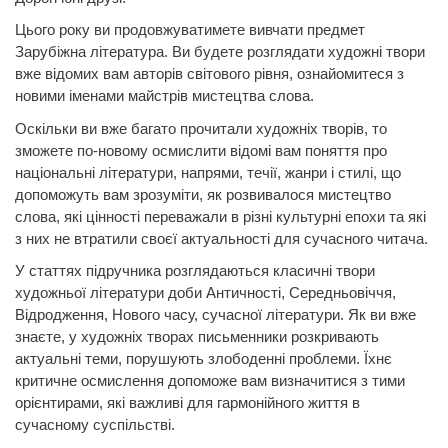
Цього року ви продовжуватимете вивчати предмет
Зарубіжна література. Ви будете розглядати художні твори
вже відомих вам авторів світового рівня, ознайомитеся з
новими іменами майстрів мистецтва слова.
Оскільки ви вже багато прочитали художніх творів, то
зможете по-новому осмислити відомі вам поняття про
національні літератури, напрями, течії, жанри і стилі, що
допоможуть вам зрозуміти, як розвивалося мистецтво
слова, які цінності переважали в різні культурні епохи та які
з них не втратили своєї актуальності для сучасного читача.
У статтях підручника розглядаються класичні твори
художньої літератури доби Античності, Середньовіччя,
Відродження, Нового часу, сучасної літератури. Як ви вже
знаєте, у художніх творах письменники розкривають
актуальні теми, порушують злободенні проблеми. Їхнє
критичне осмислення допоможе вам визначитися з тими
орієнтирами, які важливі для гармонійного життя в
сучасному суспільстві.