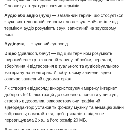
Словнику літературознавчих термінів.
Аудіо або авдіо (чую)
— загальний термін, що стосується
звукових технологій, синонім слова звук. Найчастіше під
терміном аудіо розуміють звук, записаний на звуковому
носії.
Аудіоряд
— звуковий супровід.
Відео
(дивлюся, бачу) — під цим терміном розуміють
широкий спектр технологій запису, обробки, передачі,
зберігання й відтворення візуального та аудіовізуального
матеріалу на моніторах. У побутовому значенні відео
означає записаний відеоматеріал.
Як створити відеоряд:
використовуючи мережу Інтернет,
доберіть 5-10 ілюстрацій до
основного
поняття у виступі;
створіть відеоролик, використовуючи графічний
відеоредактор; установіть фонову музику та анімацію зміни
зображень; намагайтеся, щоб тривалість відео не
перевищувала 2 хв., а його розмір 20 МБ.
Для досягнення високих результатів