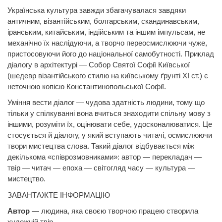
Українська культура завжди збагачувалася завдяки
античним, візантійським, болгарським, скандинавським,
іранським, китайським, індійським та іншим імпульсам, не
механічно їх наслідуючи, а творчо переосмислюючи чуже,
пристосовуючи його до національної самобутності. Приклад
діалогу в архітектурі — Собор Святої Софії Київської
(шедевр візантійського стилю на київському ґрунті ХІ ст.) є
неточною копією Константинопольської Софії.
Уміння вести діалог — чудова здатність людини, тому що
тільки у спілкуванні вона вчиться знаходити спільну мову з
іншими, розуміти їх, оцінювати себе, удосконалюватися. Це
стосується й діалогу, у який вступають читачі, осмислюючи
твори мистецтва слова. Такий діалог відбувається між
декількома «співрозмовниками»: автор — перекладач —
твір — читач — епоха — світогляд часу — культура —
мистецтво.
ЗАВАНТАЖТЕ ІНФОРМАЦІЮ
Автор
— людина, яка своєю творчою працею створила
художній твір.