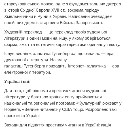
староукраїнською мовою, одне з фундаментальних джерел
з історії Східної Європи XVII ст., зокрема періоду
Хмельниччини й Руїни в Україні. Написаний очевидцем
подій, вихідцем із старшини Війська Запорозького.
Художній переклад — це переклад творів художньої
літератури з однієї мови на іншу, у якому зберігаються
форма, зміст та естетичні
характеристики
оригіналу тексту.
Існує вислів «галактика
Гутенберга
», що
означає — ера
друкованої літератури. На зміну
галактиці
Гутенберга
приходить Інтернет- галактика — ера
електронної літератури.
Україна і світ
Для того, щоб піднімати престиж читання художньої
літератури, у багатьох країнах світу приймаються
національні та регіональні програми: «Культурний рюкзак» у
Норвегії, «Велике читання» у
США
тощо. Розроблено такі
проекти і в Україні.
Заходи для підняття престижу читання в Україні:
акція