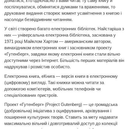
дізнатися, хто одночасно з вами читає ту саму книгу й
поспілкуватися, обмінятися думками та враженнями, то
друковане видання створює момент усамітнення з книгою і
насолоди безвідривним читанням.
У світі створено багато електронних бібліотек. Найстаріша з
них — універсальна електронна бібліотека, заснована у
1971 році
Майклом Хартом
—
американским
автором,
винахідником електронних книг і засновником проекту
«
Гутенберг
», завдяки якому електронні книги стали вільно
доступними через Інтернет. Більшість перших матеріалів він
надрукував і розмістив особисто.
Електронна книга, еКнига — версія книги в електронному
(цифровому) вигляді. Такі книжки можна читати за
допомогою комп'ютерів, мобільних телефонів чи
спеціалізованих пристроїв.
Проект «Гутенберг» (Project
Gutenberg
)
— це громадська
(добровільна) ініціатива з оцифрування, архівування і
поширення культурних творів. Ставить за мету надавати
максимально вільний і довготривалий доступ до колекції