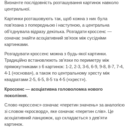
Визначте послідовність розташування картинок навколо
центральної.
Картинки розташовують так, щоб кожна з них була
пов’язана з попередньою і наступною, а центральна
об’єднувала відразу декілька. Розгадати кроссенс —
означає знайти асоціативний зв’язок між сусідніми
картинками.
Розгадувати кроссенс можна з будь-якої картинки.
Традиційно встановлюють зв’язки по периметру між
прямокутниками з 6 картинок: 1-2, 2-3, 3-6, 6-9, 9-8, 8-7, 7-4,
4-1 («основа»), а також по центральному хресту між
квадратами 2-5, 6-5, 8-5 та 4-5 («хрест»).
Кроссенс — асоціативна головоломка нового
покоління.
Слово «кроссенс» означає «перетин значень» за аналогією
зі словом «кросворд», яке означає «перетин слів». Це
асоціативний ланцюжок, що складається з дев'яти
картинок.