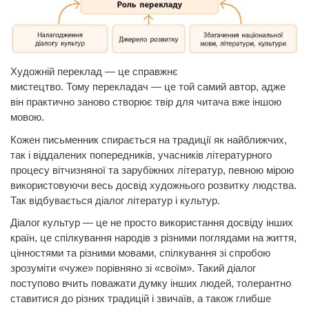
Художній переклад — це справжнє
мистецтво.
Тому
перекладач — це той самий автор, адже
він практично заново створює твір для читача вже іншою
мовою.
Кожен письменник спирається на традиції як найближчих,
так і віддалених попередників, учасників літературного
процесу вітчизняної та зарубіжних літератур, певною мірою
використовуючи весь досвід художнього розвитку людства.
Так відбувається діалог літератур і культур.
Діалог культур — це не просто використання досвіду інших
країн, це спілкування народів з різними поглядами на життя,
цінностями та різними мовами, спілкування зі спробою
зрозуміти «чуже» порівняно зі «своїм». Такий діалог
поступово вчить поважати думку інших людей, толерантно
ставитися до різних традицій і звичаїв, а також глибше