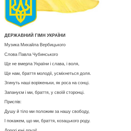
ДЕРЖАВНИЙ ГІМН УКРАЇНИ
Музика Михайла Вербицького
Слова Павла Чубинського
Ще не вмерла України і слава, і воля,
Ще нам, браття молодії, усміхнеться доля.
Згинуть наші воріженьки, як роса на сонці.
Запануєм і ми, браття, у своїй сторонці.
Приспів:
Душу й тіло ми положим за нашу свободу,
I покажем, що ми, браття, козацького роду.
Дорог
і
юні друзі!