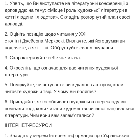
1.
Уявіть, що Ви виступаєте на літературній конференції з
доповіддю на тему: «Місце і роль художньої літератури в
житті людини і людства». Складіть розгорнутий план своєї
доповіді.
2. Оцініть позицію щодо читання у ХХІ
столітті
Джейсона
Меркоскі. Визначте, які його думки ви
поділяєте, а які — ні. Обґрунтуйте свої міркування.
3. Схарактеризуйте себе як читача.
4. Окресліть, що означає для вас читання художньої
літератури.
5. Поміркуйте, чи вступаєте ви в діалог з автором, коли
читаєте художній твір. У чому він полягає?
6. Пригадайте, які особливості художнього перекладу ви
помічали тоді, коли читали художні твори іншої національної
літератури. Чим вони вам запам’яталися?
ІНТЕРНЕТ-РЕСУРСИ
1. Знайдіть у мережі Інтернет інформацію про Український