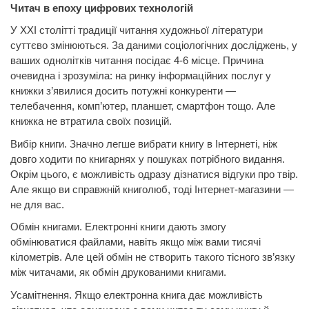
Читач в епоху цифрових технологій
У XXI столітті традиції читання художньої літератури
суттєво змінюються. За даними соціологічних досліджень, у
ваших однолітків читання посідає 4-6 місце. Причина
очевидна і зрозуміла: на ринку інформаційних послуг у
книжки з’явилися досить потужні конкуренти —
телебачення, комп’ютер, планшет,
смартфон
тощо. Але
книжка не втратила своїх позицій.
Вибір книги. Значно легше вибрати книгу в Інтернеті, ніж
довго ходити по книгарнях у пошуках потрібного видання.
Окрім цього, є можливість одразу дізнатися відгуки про твір.
Але якщо ви справжній книголюб, тоді Інтернет-магазини —
не для вас.
Обмін книгами. Електронні книги дають змогу
обмінюватися
файлами,
навіть якщо між вами тисячі
кілометрів. Але цей обмін не створить такого тісного зв’язку
між читачами, як обмін друкованими книгами.
Усамітнення. Якщо електронна книга дає можливість