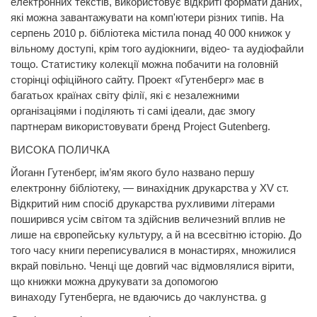
електронних текстів, використовує відкриті формати даних,
які можна завантажувати на комп'ютери різних типів. На
серпень 2010 р. бібліотека містила понад 40 000 книжок у
вільному доступі, крім того аудіокниги, відео- та аудіофайли
тощо. Статистику колекції можна побачити на головній
сторінці офіційного сайту. Проект
«Гутенберг»
має в
багатьох країнах світу філії, які є незалежними
організаціями і поділяють ті самі ідеали, дає змогу
партнерам використовувати
бренд
Project
Gutenberg
.
ВИСОКА ПОЛИЧКА
Йоганн
Гутенберг,
ім’ям якого було названо першу
електронну бібліотеку, — винахідник друкарства у XV ст.
Відкритий ним спосіб друкарства рухливими літерами
поширився усім світом та здійснив величезний вплив не
лише на європейську культуру, а й на всесвітню історію. До
того часу книги переписувалися в монастирях, множилися
вкрай повільно. Ченці ще довгий час відмовлялися вірити,
що книжки можна друкувати за допомогою
винаходу
Гутенберга,
не вдаючись до чаклунства.
g