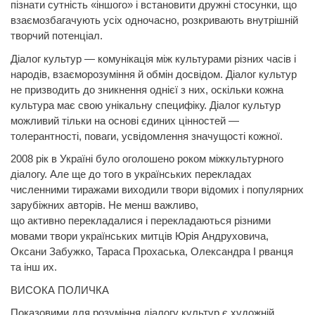
пізнати сутність «іншого» і встановити дружні стосунки, що
взаємозбагачують усіх одночасно, розкривають внутрішній
творчий потенціал.
Діалог культур — комунікація між
культурами
різних часів і
народів, взаєморозуміння й обмін досвідом. Діалог культур
не призводить до зникнення однієї з них, оскільки кожна
культура має свою унікальну специфіку. Діалог культур
можливий тільки на основі єдиних цінностей —
толерантності, поваги, усвідомлення значущості кожної.
2008 рік в Україні було оголошено роком міжкультурного
діалогу. Але ще до того в українських перекладах
численними тиражами виходили твори відомих і популярних
зарубіжних авторів. Не менш важливо,
що
активно
перекладалися і перекладаються різними
мовами твори українських митців Юрія Андруховича,
Оксани Забужко, Тараса Прохаська, Олександра І рванця
та інш их.
ВИСОКА ПОЛИЧКА
Показовими для розуміння діалогу культур є художній