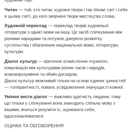
Читач
— той, хто читає художні твори і так пізнає світ і себе
в цьому світі, до кого звернені твори мистецтва слова.
Художній переклад
— переклад творів художньої
літератури з однієї мови на іншу. Це засіб спілкування між
різними народами та потужне джерело розвитку
суспільства і збагачення національної мови, літератури,
культури.
Діалог культур
— критичне осмислення «чужого»,
комунікація між культурами різних часів і народів,
взаєморозуміння та обмін досвідом.
Діалог
культур
можливий тільки на основі єдиних цінностей
— толерантності, поваги, усвідомлення значущості кожної.
Уміння вести діалог
— важлива здатність людини, тому
що тільки у спілкуванні вона знаходить спільну мову з
іншими, вчиться розуміти їх, оцінювати себе,
вдосконалюватися.
ОЦІНКИ
ТА
ОБГОВОРЕННЯ