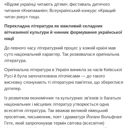
«Відомі українці читають дітям»; фестиваль дитячого
читання «Книгоманія»; Всеукраїнський конкурс «Кращий
читач року» тощо.
Перекладна література як важливий складник
вітчизняної культури й чинник формування української
нації
До певного часу літературний процес у кожній країні мав
суто національний
характер.
Так розвивалася оригінальна
література.
Оригінальна література в Україні виникла за часів Київської
Русі й була започаткована літописами — до такого
висновку спонукають ті літературні пам’ятки, що збереглися
дотепер.
Із розвитком економічних та культурних зв’язків із багатьох
національних і місцевих літератур утворюється одна
всесвітня література. Так вважав великий німецький
просвітник, письменник, поет і драматург Йоганн
Вольфганг
Гете,
який запропонував термін світова (всесвітня)