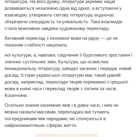
література. На його думку, літератури окремих націй
розвиваються незалежно одна від одної, а вступаючи у
взаємодію, утворюють світову літературу, водночас
зберігаючи своєрідність та унікальність. Така взаємодія
стала можливою завдяки художньому перекладу.
Активний переклад з іноземної мови на рідну — це не
показник слабкості національ
ної культури, а, навпаки, свідчення її бурхливого зростання і
значних суспільних змін.
Культура,
що осмислює
інонаціональну літературу, швидко засвоює і передає новий
досвід. Історія української літератури має такий давній
досвід, наприклад, переклади творів переважно з грецької
мови в княжі часи і
переклад
творів з латини за часів
Козаччини.
Оскільки знання іноземних мов і в давні часи, і нині не
можна назвати масовим, перекладачі виступають
посередниками між народами, які спілкуються в
найрізноманітніших сферах життя.