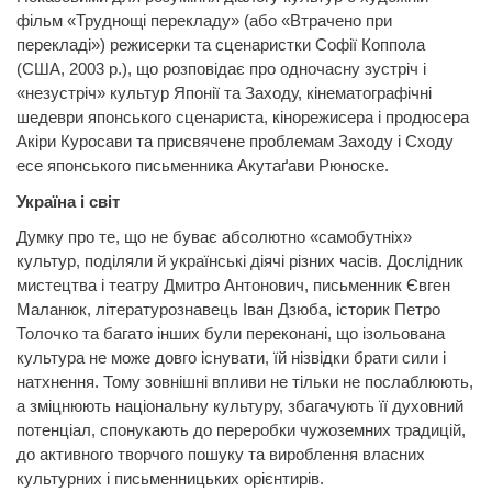
фільм «Труднощі перекладу» (або «Втрачено при
перекладі») режисерки та сценаристки Софії
Коппола
(США,
2003 р.), що розповідає про одночасну зустріч
і
«незустріч» культур Японії та Заходу, кінематографічні
шедеври японського сценариста, кінорежисера і продюсера
Акіри Куросави та присвячене проблемам Заходу і Сходу
есе японського письменника Акутаґави Рюноске.
Україна і світ
Думку про те, що не буває абсолютно «самобутніх»
культур, поділяли й українські діячі різних часів. Дослідник
мистецтва і театру Дмитро Антонович, письменник Євген
Маланюк, літературознавець Іван
Дзюба,
історик Петро
Толочко та багато інших були переконані, що ізольована
культура не може довго існувати, їй нізвідки брати сили і
натхнення. Тому зовнішні впливи не тільки не послаблюють,
а зміцнюють національну культуру, збагачують її духовний
потенціал, спонукають до переробки чужоземних традицій,
до активного творчого пошуку та вироблення власних
культурних і письменницьких орієнтирів.