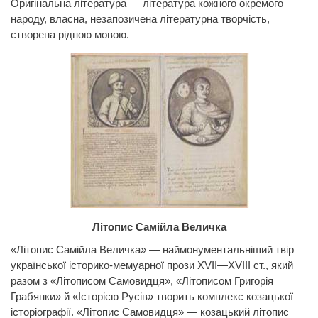
Оригінальна література —
література кожного окремого
народу, власна, незапозичена літературна творчість,
створена рідною мовою.
Літопис Самійла Величка
«Літопис Самійла Величка» — наймонументальніший твір
української історико-мемуарної прози XVII—XVIII ст., який
разом з «Літописом Самовидця», «Літописом Григорія
Грабянки» й «Історією Русів» творить комплекс козацької
історіографії. «Літопис Самовидця» — козацький літопис