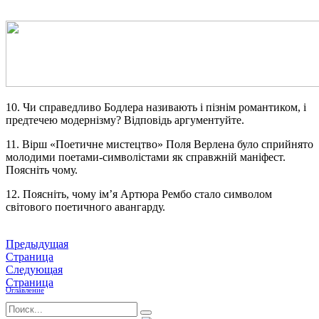
10. Чи справедливо
Бодлера
називають і пізнім романтиком, і
предтечею модернізму? Відповідь аргументуйте.
11. Вірш «Поетичне мистецтво»
Поля Верлена
було сприйнято
молодими поетами-символістами як справжній маніфест.
Поясніть чому.
12. Поясніть, чому ім’я
Артюра Рембо
стало символом
світового поетичного авангарду.
Предыдущая
Страница
Следующая
Страница
Оглавление