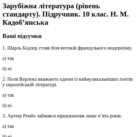
Зарубіжна література (рівень
стандарту). Підручник. 10 клас. Н. М.
Кадоб’янська
Ваші підсумки
1.
Шарль Бодлер
стояв біля витоків французького модернізму.
а) так
б) ні
2.
Поля Верлена
вважають одним із наймузикальніших поетів
у європейській літературі.
а) так
б) ні
3.
Артюр Рембо
займався віршуванням лише п’ять років.
а) так
б) ні