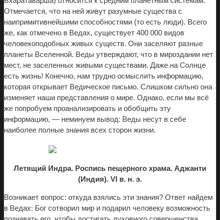
Бхаратаварша) относится к средним планетным системам.
Отмечается, что на ней живут разумные существа с
наипримитивнейшими способностями (то есть люди). Всего
же, как отмечено в Ведах, существует 400 000 видов
человекоподобных живых существ. Они заселяют разные
планеты Вселенной. Веды утверждают, что в мироздании нет
мест, не заселенных живыми существами. Даже на Солнце
есть жизнь! Конечно, нам
трудно
осмыслить информацию,
которая открывает Ведическое письмо. Слишком сильно она
изменяет наши представления о мире. Однако, если мы всё
же попробуем проанализировать и обобщить эту
информацию, — неминуем вывод: Веды несут в себе
наиболее полные знания всех сторон жизни.
Летящий Индра. Роспись пещерного храма. Аджанти
(Индия). VI в. н. э.
Возникает вопрос: откуда взялись эти знания? Ответ найдем
в Ведах: Бог сотворил мир и подарил человеку возможность
познавать его, чтобы достигать духовного совершенства,