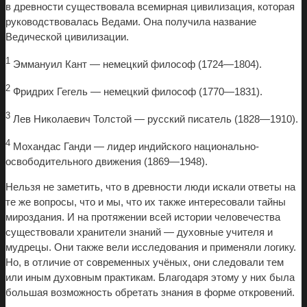
в древности существовала всемирная цивилизация, которая
руководствовалась Ведами. Она получила название
Ведической цивилизации.
1
Эммануил Кант — немецкий философ (1724—1804).
2
Фридрих Гегель — немецкий философ (1770—1831).
3
Лев Николаевич Толстой — русский писатель (1828—1910).
4
Мохандас Ганди — лидер индийского национально-
освободительного движения (1869—1948).
Нельзя не заметить, что в древности люди искали ответы на
те же вопросы, что и мы, что их также интересовали тайны
мироздания. И на протяжении всей истории человечества
существовали хранители знаний — духовные учителя и
мудрецы. Они также вели исследования и применяли логику.
Но, в отличие от современных учёных, они следовали тем
или иным духовным практикам. Благодаря этому у них была
большая возможность обретать знания в форме откровений.