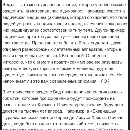
Веды
— это многоуровневое знание, которое условно можно
разделить на материальное и духовное. Например, известна
ведическая медицина (аюрведа), которая объясняет, что тела
людей устроены неодинаково, и подход к лечению каждого из
них индивидуален соответственно типу тела. Другой пример:
ведическая архитектура, васту — законы проектирования
пространства. Представьте себе, что Веды содержат даже
описания разнообразных летательных аппаратов, которые
могли перемещаться по всей Вселенной. Особенно
интересно, что они могли практически мгновенно развивать
фантастическую скорость и также мгновенно, будто не
существует никаких законов инерции, останавливаться. Не
напоминает ли это вам современные описания НЛО?
В историческом разделе Вед приведена хронология разных
событий, которые происходили и будут происходить на
разных планетах Космоса. Причем, предсказания будущего
даются на тысячи лет вперёд. Например, в «Бхавишшья
Пурани» рассказывается о приходе Иисуса Христа. (Точная
дата, когда был создан этот ведический текст, неизвестна,