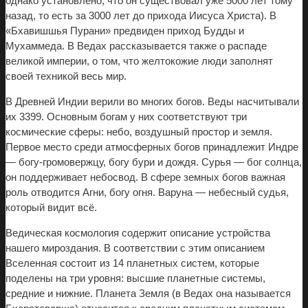
однако установлено, что он существовал уже 5000 лет тому
назад, то есть за 3000 лет до прихода Иисуса Христа). В
«Бхавишшья Пурани» предвиден приход Будды и
Мухаммеда. В Ведах рассказывается также о распаде
великой империи, о том, что желтокожие люди заполнят
своей техникой весь мир.
В Древней Индии верили во многих богов. Веды насчитывали
их 3399. Основным богам у них соответствуют три
космические сферы: небо, воздушный простор и земля.
Первое место среди атмосферных богов принадлежит Индре
— богу-громовержцу, богу бури и дождя. Сурья — бог солнца,
он поддерживает небосвод. В сфере земных богов важная
роль отводится Агни, богу огня. Варуна — небесный судья,
который видит всё.
Ведическая космология содержит описание устройства
нашего мироздания. В соответствии с этим описанием
Вселенная состоит из 14 планетных систем, которые
поделены на три уровня: высшие планетные системы,
средние и нижние. Планета Земля (в Ведах она называется