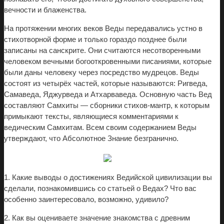
вечности и блаженства.
На протяжении многих веков Веды передавались устно в
стихотворной форме и только гораздо позднее были
записаны на санскрите. Они считаются несотворенными
человеком вечными богооткровенными писаниями, которые
были даны человеку через посредство мудрецов. Веды
состоят из четырёх частей, которые называются: Ригведа,
Самаведа, Яджурведа и Атхарваведа. Основную часть Вед
составляют Самхиты — сборники стихов-мантр, к которым
примыкают тексты, являющиеся комментариями к
ведическим Самхитам. Всем своим содержанием Веды
утверждают, что Абсолютное Знание безгранично.
1. Какие выводы о достижениях Ведийской цивилизации вы
сделали, познакомившись со статьей о Ведах? Что вас
особенно заинтересовало, возможно, удивило?
2. Как вы оцениваете значение знакомства с древним