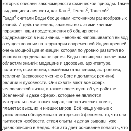
которых описаны закономерности физической природы. Такие
1
2
3
выдающиеся личности, как Кант
, Гегель
, Толстой
,
4
Ганди
считали Веды бесценным источником разнообразных
знаний. И действительно, знакомство с этими книгами
поражают наши представления об обширности
содержащихся в них знаний. Невольно напрашивается вывод
о существовании на территории современной Индии древней,
очень мощной цивилизации, которая по уровню развития во
многом опередила наше время. Веды посвящены различным
областям знаний: медицине и здоровью, архитектуре,
политике, психологии, семейным отношениям, астрологии,
теологии (церковное учение о Боге и догматах религии),
религии и духовности. Они охватывают все сферы
человеческой жизни, а также повествуют об устройстве
Вселенной и даже сферах, которые не являются
материальными: тонких мирах, энергетических полях,
планетах высших и низших миров. Всё чаще ученые с
удивлением обнаруживают интересный феномен: то, что они
пытаются изобрести, ставя опыты и делая выводы, уже
давно описано в Ведах. Всё это даёт основание полагать, что