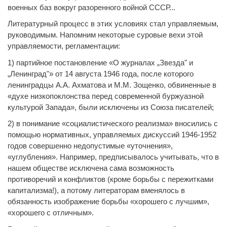
военных баз вокруг разоренного войной СССР...
Литературный процесс в этих условиях стал управляемым,
руководимым. Напомним некоторые суровые вехи этой
управляемости, регламентации:
1) партийное постановление «О журналах „Звезда" и
„Ленинград"» от 14 августа 1946 года, после которого
ленинградцы А.А. Ахматова и М.М. Зощенко, обвиненные в
«духе низкопоклонства перед современной буржуазной
культурой Запада», были исключены из Союза писателей;
2) в понимание «социалистического реализма» вносились с
помощью нормативных, управляемых дискуссий 1946-1952
годов совершенно недопустимые «уточнения»,
«углубления». Например, предписывалось учитывать, что в
нашем обществе исключена сама возможность
противоречий и конфликтов (кроме борьбы с пережитками
капитализма!), а потому литераторам вменялось в
обязанность изображение борьбы «хорошего с лучшим»,
«хорошего с отличным».