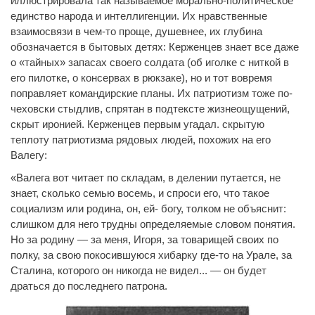
иллюстрировала так называемое морально-политическое
единство народа и интеллигенции. Их нравственные
взаимосвязи в чем-то проще, душевнее, их глубина
обозначается в бытовых детях: Керженцев знает все даже
о «тайных» запасах своего солдата (об иголке с ниткой в
его пилотке, о консервах в рюкзаке), но и тот вовремя
поправляет командирские планы. Их патриотизм тоже по-
чеховски стыдлив, спрятан в подтексте жизнеощущений,
скрыт иронией. Керженцев первым угадал. скрытую
теплоту патриотизма рядовых людей, похожих на его
Валегу:
«Валега вот читает по складам, в делении путается, не
знает, сколько семью восемь, и спроси его, что такое
социализм или родина, он, ей- богу, толком не объяснит:
слишком для него трудны определяемые словом понятия.
Но за родину — за меня, Игоря, за товарищей своих по
полку, за свою покосившуюся хибарку где-то на Урале, за
Сталина, которого он никогда не видел... — он будет
драться до последнего патрона.