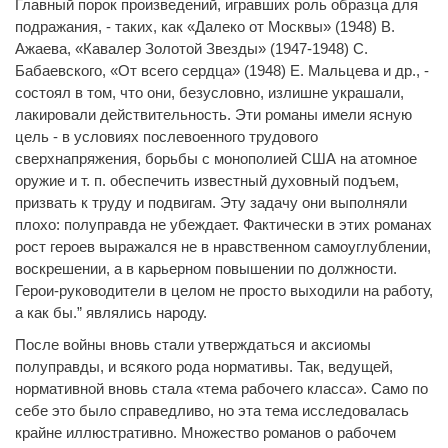
Главный порок произведений, игравших роль образца для
подражания, - таких, как «Далеко от Москвы» (1948) В.
Ажаева, «Кавалер Золотой Звезды» (1947-1948) С.
Бабаевского, «От всего сердца» (1948) Е. Мальцева и др., -
состоял в том, что они, безусловно, излишне украшали,
лакировали действительность. Эти романы имели ясную
цель - в условиях послевоенного трудового
сверхнапряжения, борьбы с монополией США на атомное
оружие и т. п. обеспечить известный духовный подъем,
призвать к труду и подвигам. Эту задачу они выполняли
плохо: полуправда не убеждает. Фактически в этих романах
рост героев выражался не в нравственном самоуглублении,
воскрешении, а в карьерном повышении по должности.
Герои-руководители в целом не просто выходили на работу,
а как бы.” являлись народу.
После войны вновь стали утверждаться и аксиомы
полуправды, и всякого рода нормативы. Так, ведущей,
нормативной вновь стала «тема рабочего класса». Само по
себе это было справедливо, но эта тема исследовалась
крайне иллюстративно. Множество романов о рабочем