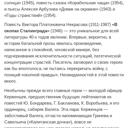
солнца» (1945), повесть-сказка «Корабельная чаща» (1954),
и пьесы Алексея Арбузова «Домик на окраине» (1943) и
«Годы странствий» (1954).
Повесть Виктора Платоновича Некрасова (1911-1987)
«В
окопах Сталинграда»
(1946) — это уникальное для всей
литературы 40-х годов явление. Впервые, вероятно, в
истории батальной прозы явилось произведение,
написанное в спокойной, чеховской манере, без
подчеркивания исключительности ситуаций, патетической
концентрации страстей. Писатель заговорил о своих героях
как бы вполголоса, не пытаясь перекричать войну, с
позиций «окопной правды». Неожиданностей в этой повести
много.
Необычны прежде всего главные герои — молодой офицер
Керженцев, предшественник будущих лейтенантов из
повестей Ю. Бондарева, Г. Бакланова, К. Воробьева, и его
ординарец, сибиряк Валега. Эта пара: Керженцев —
заботливый Валега, отчасти напоминающая Гринева и
Савельича («Капитанская дочка»), вовсе не