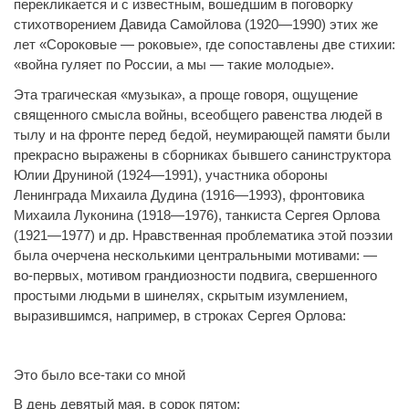
перекликается и с известным, вошедшим в поговорку
стихотворением Давида Самойлова (1920—1990) этих же
лет «Сороковые — роковые», где сопоставлены две стихии:
«война гуляет по России, а мы — такие молодые».
Эта трагическая «музыка», а проще говоря, ощущение
священного смысла войны, всеобщего равенства людей в
тылу и на фронте перед бедой, неумирающей памяти были
прекрасно выражены в сборниках бывшего санинструктора
Юлии Друниной (1924—1991), участника обороны
Ленинграда Михаила Дудина (1916—1993), фронтовика
Михаила Луконина (1918—1976), танкиста Сергея Орлова
(1921—1977) и др. Нравственная проблематика этой поэзии
была очерчена несколькими центральными мотивами: —
во-первых, мотивом грандиозности подвига, свершенного
простыми людьми в шинелях, скрытым изумлением,
выразившимся, например, в строках Сергея Орлова:
Это было все-таки со мной
В день девятый мая, в сорок пятом: