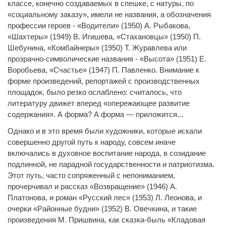
классе, конечно создаваемых в спешке, с натуры, по
«социальному заказу», имели не названия, а обозначения
профессии героев - «Водители» (1950) А. Рыбакова,
«Шахтеры» (1949) В. Игишева, «Стахановцы» (1950) П.
Шебунина, «Комбайнеры» (1950) Т. Журавлева или
прозрачно-символические названия - «Высота» (1951) Е.
Воробьева, «Счастье» (1947) П. Павленко. Внимание к
форме произведений, репортажей с производственных
площадок, было резко ослаблено: считалось, что
литературу движет вперед «опережающее развитие
содержания». А форма? А форма — приложится...
Однако и в это время были художники, которые искали
совершенно другой путь к народу, совсем иначе
включались в духовное воспитание народа, в созидание
подлинной, не парадной государственности и патриотизма.
Этот путь, часто сопряженный с непониманием,
прочерчивал и рассказ «Возвращение» (1946) А.
Платонова, и роман «Русский лес» (1953) Л. Леонова, и
очерки «Районные будни» (1952) В. Овечкина, и такие
произведения М. Пришвина, как сказка-быль «Кладовая