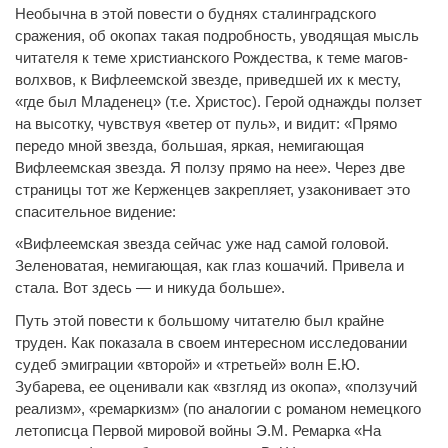
Необычна в этой повести о буднях сталинградского
сражения, об окопах такая подробность, уводящая мысль
читателя к теме христианского Рождества, к теме магов-
волхвов, к Вифлеемской звезде, приведшей их к месту,
«где был Младенец» (т.е. Христос). Герой однажды ползет
на высотку, чувствуя «ветер от пуль», и видит: «Прямо
передо мной звезда, большая, яркая, немигающая
Вифлеемская звезда. Я ползу прямо на нее». Через две
страницы тот же Керженцев закрепляет, узаконивает это
спасительное видение:
«Вифлеемская звезда сейчас уже над самой головой.
Зеленоватая, немигающая, как глаз кошачий. Привела и
стала. Вот здесь — и никуда больше».
Путь этой повести к большому читателю был крайне
труден. Как показала в своем интересном исследовании
судеб эмиграции «второй» и «третьей» волн Е.Ю.
Зубарева, ее оценивали как «взгляд из окопа», «ползучий
реализм», «ремаркизм» (по аналогии с романом немецкого
летописца Первой мировой войны Э.М. Ремарка «На