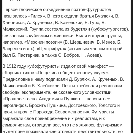
Первое творческое объединение поэтов-футуристов
называлось «Гилея». В него входили братья Бурлюки, В.
Хлебников, А. Кручёных, В. Каменский, Е. Гуро, В.
Маяковский. Группа состояла из будетлян (кубофутуристов),
связанных с кубизмом в живописи. Были и другие группы,
например, «Мезонин поэзии» (В. Шершневич, Б. Ивнев, Б.
Лавренев и др.), «Центрифуга» (активным членом которой
был Б. Пастернак, а также С. Бобров, Н. Асеев).
В 1912 году кубофутуристы издают свой манифест —
сборник стихов «Пощечина общественному вкусу».
Предисловие к нему подписали Д. Бурлюк, А. Кручёных, В.
Маяковский и В. Хлебников. Поэты требовали революции
свободы эксперимента, не скованного условностями:
«Прошлое тесно. Академия и Пушкин — непонятнее
иероглифов. Бросить Пушкина, Достоевского, Толстого и
проч. и проч. с Парохода Современности». Футуристы
выражали свое пренебрежение и к реалистам, и к
символистам, отрицали все, что не являлось футуризмом.
Будетляне призывали «не отражать действительность, но