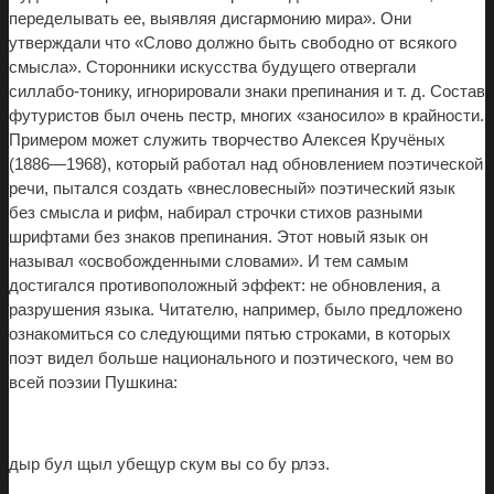
переделывать ее, выявляя дисгармонию мира». Они
утверждали что «Слово должно быть свободно от всякого
смысла». Сторонники искусства будущего отвергали
силлабо-тонику, игнорировали знаки препинания и т. д. Состав
футуристов был очень пестр, многих «заносило» в крайности.
Примером может служить творчество Алексея Кручёных
(1886—1968), который работал над обновлением поэтической
речи, пытался создать «внесловесный» поэтический язык
без смысла и рифм, набирал строчки стихов разными
шрифтами без знаков препинания. Этот новый язык он
называл «освобожденными словами». И тем самым
достигался противоположный эффект: не обновления, а
разрушения языка. Читателю, например, было предложено
ознакомиться со следующими пятью строками, в которых
поэт видел больше национального и поэтического, чем во
всей поэзии Пушкина:
дыр бул щыл убещур скум вы со бу рлэз.