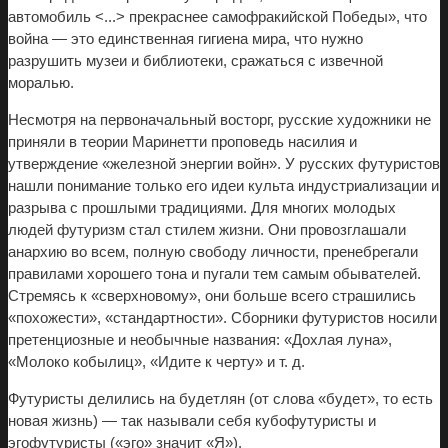
автомобиль <...> прекраснее самофракийской Победы», что
война — это единственная гигиена мира, что нужно
разрушить музеи и библиотеки, сражаться с извечной
моралью.
Несмотря на первоначальный восторг, русские художники не
приняли в теории Маринетти проповедь насилия и
утверждение «железной энергии войн». У русских футуристов
нашли понимание только его идеи культа индустриализации и
разрыва с прошлыми традициями. Для многих молодых
людей футуризм стал стилем жизни. Они провозглашали
анархию во всем, полную свободу личности, пренебрегали
правилами хорошего тона и пугали тем самым обывателей.
Стремясь к «сверхновому», они больше всего страшились
«похожести», «стандартности». Сборники футуристов носили
претенциозные и необычные названия: «Дохлая луна»,
«Молоко кобылиц», «Идите к черту» и т. д.
Футуристы делились на будетлян (от слова «будет», то есть
новая жизнь) — так называли себя кубофутуристы и
эгофутуристы («эго» значит «Я»).