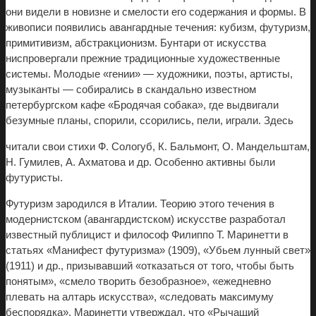
они видели в новизне и смелости его содержания и формы. В
живописи появились авангардные течения: кубизм, футуризм,
примитивизм, абстракционизм. Бунтари от искусства
ниспровергали прежние традиционные художественные
системы. Молодые «гении» — художники, поэты, артисты,
музыканты — собирались в скандально известном
петербургском кафе «Бродячая собака», где выдвигали
безумные планы, спорили, ссорились, пели, играли. Здесь
читали свои стихи Ф. Сологуб, К. Бальмонт, О. Мандельштам,
Н. Гумилев, А. Ахматова и др. Особенно активны были
футуристы.
Футуризм зародился в Италии. Теорию этого течения в
модернистском (авангардистском) искусстве разработал
известный публицист и философ Филиппо Т. Маринетти в
статьях «Манифест футуризма» (1909), «Убьем лунный свет»
(1911) и др., призывавший «отказаться от того, чтобы быть
понятым», «смело творить безобразное», «ежедневно
плевать на алтарь искусства», «следовать максимуму
беспорядка». Маринетти утверждал, что «Рычащий