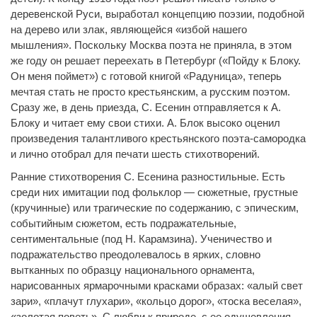
деревенской Руси, выработал концепцию поэзии, подобной
на дерево или злак, являющейся «избой нашего
мышления». Поскольку Москва поэта не приняла, в этом
же году он решает переехать в Петербург («Пойду к Блоку.
Он меня поймет») с готовой книгой «Радуница», теперь
мечтая стать не просто крестьянским, а русским поэтом.
Сразу же, в день приезда, С. Есенин отправляется к А.
Блоку и читает ему свои стихи. А. Блок высоко оценил
произведения талантливого крестьянского поэта-самородка
и лично отобрал для печати шесть стихотворений.
Ранние стихотворения С. Есенина разностильные. Есть
среди них имитации под фольклор — сюжетные, грустные
(кручинные) или трагические по содержанию, с эпическим,
событийным сюжетом, есть подражательные,
сентиментальные (под Н. Карамзина). Ученичество и
подражательство преодолевалось в ярких, словно
вытканных по образцу национального орнамента,
нарисованных ярмарочными красками образах: «алый свет
зари», «плачут глухари», «кольцо дорог», «тоска веселая»,
«золотая поветь». С любви к природе, с ее одушевления,