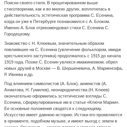
Поиски своего стиля. В процитированном выше
стихотворении, как и во многих других, воплотилась в
действительность эстетическая программа С. Есенина,
когда он уже в Петербурге познакомился с А. Блоком.
Именно А. Блок отрекомендовал стихи С. Есенина С.
Городецкому.
Знакомство с Н. Клюевым, значительным образом
повлиявшее на С. Есенина (увлечение фольклором, имидж
крестьянского заступника) продолжалось с 1915 до начала
1919 года. Позже С. Есенин увлекся имажинизмом, обрел
новых друзей в Москве — В. Шершеневича, А. Мариенгофа,
Р. Ивнева и др.
Под влиянием символистов (А. Блок), акмеистов (А.
Ахматова, Н. Гумилев), неонародничества (Н. Клюев)
окончательно оформились эстетические взгляды С.
Есенина, сформулированные им в статье «Ключи Марии».
Ее основные положения сводятся к следующему.
Искусство имеет давнюю историю. Истоки его проявляются
в орнаменте, подобном музыке, и имеют выход с земли в