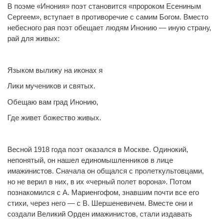
В поэме «Инония» поэт становится «пророком Есениным
Сергеем», вступает в противоречие с самим Богом. Вместо
небесного рая поэт обещает людям Инонию — иную страну,
рай для живых:
Языком вылижу на иконах я
Лики мучеников и святых.
Обещаю вам град Инонию,
Где живет божество живых.
Весной 1918 года поэт оказался в Москве. Одинокий,
непонятый, он нашел единомышленников в лице
имажинистов. Сначала он общался с пролеткультовцами,
но не верил в них, в их «черный полет ворона». Потом
познакомился с А. Мариенгофом, знавшим почти все его
стихи, через него — с В. Шершеневичем. Вместе они и
создали Великий Орден имажинистов, стали издавать