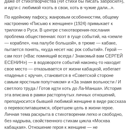
даже от стихотворчества («И стихи бы писать забросил»),
и идти с любимой «хоть в свои, хоть в чужие дали...».
По идейному пафосу, жанровым особенностям, общему
настроению «Письмо к женщине» (1924) примыкает к
трилогии о Руси. В центре стихотворения-послания
проблема общественная: поэт в гуще событий, на «земле
— корабле», «на палубе большой», в трюме — кабаке,
пытается понять, «куда несет нас рок событий». Герой —
сам поэт («Вас помнящий всегда / Знакомый вам СЕРГЕЙ
ЕСЕНИН») — в водовороте событий наконец-то находит
свое место — отказывается от жизни кабацкой, избегает
«паденья с кручи», становится в «Советской стороне
самым яростным попутчиком» и «За знамя вольности / И
светлого труда / Готов идти хоть до Ла-Манша». История
эта вписана в рамки расторгнутых личных отношений,
преподносится бывшей любимой женщине в виде рассказа
о перевоспитавшемся, обретшем цель в жизни герое.
Личная тема раскрыта в стихотворении легко и свободно,
без надрыва, свойственного стихам цикла «Москва
кабацкая». Отношение героя к женщине — не