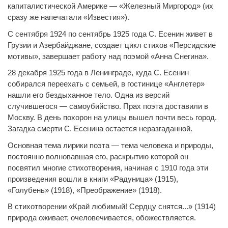
капиталистической Америке — «Железный Миргород» (их
сразу же напечатали «Известия»).
С сентября 1924 по сентябрь 1925 года С. Есенин живет в
Грузии и Азербайджане, создает цикл стихов «Персидские
мотивы», завершает работу над поэмой «Анна Снегина».
28 декабря 1925 года в Ленинграде, куда С. Есенин
собирался переехать с семьей, в гостинице «Англетер»
нашли его бездыханное тело. Одна из версий
случившегося — самоубийство. Прах поэта доставили в
Москву. В день похорон на улицы вышел почти весь город.
Загадка смерти С. Есенина остается неразгаданной.
Основная тема лирики поэта — тема человека и природы,
постоянно волновавшая его, раскрытию которой он
посвятил многие стихотворения, начиная с 1910 года эти
произведения вошли в книги «Радуница» (1915),
«Голубень» (1918), «Преображение» (1918).
В стихотворении «Край любимый! Сердцу снятся...» (1914)
природа оживает, очеловечивается, обожествляется.