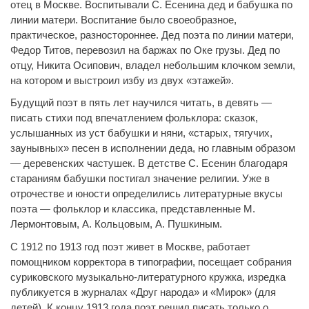
отец в Москве. Воспитывали С. Есенина дед и бабушка по
линии матери. Воспитание было своеобразное,
практическое, разностороннее. Дед поэта по линии матери,
Федор Титов, перевозил на баржах по Оке грузы. Дед по
отцу, Никита Осипович, владел небольшим клочком земли,
на котором и выстроил избу из двух «этажей».
Будущий поэт в пять лет научился читать, в девять —
писать стихи под впечатлением фольклора: сказок,
услышанных из уст бабушки и няни, «старых, тягучих,
заунывных» песен в исполнении деда, но главным образом
— деревенских частушек. В детстве С. Есенин благодаря
стараниям бабушки постигал значение религии. Уже в
отрочестве и юности определились литературные вкусы
поэта — фольклор и классика, представленные М.
Лермонтовым, А. Кольцовым, А. Пушкиным.
С 1912 по 1913 год поэт живет в Москве, работает
помощником корректора в типографии, посещает собрания
суриковского музыкально-литературного кружка, изредка
публикуется в журналах «Друг народа» и «Мирок» (для
детей). К концу 1913 года поэт решил писать только о