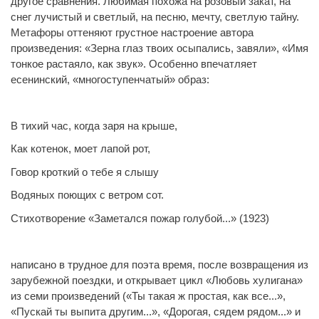
другое сравнения. Любимая похожа на розовый закат, на
снег лучистый и светлый, на песню, мечту, светлую тайну.
Метафоры оттеняют грустное настроение автора
произведения: «Зерна глаз твоих осыпались, завяли», «Имя
тонкое растаяло, как звук». Особенно впечатляет
есенинский, «многоступенчатый» образ:
В тихий час, когда заря на крыше,
Как котенок, моет лапой рот,
Говор кроткий о тебе я слышу
Водяных поющих с ветром сот.
Стихотворение «Заметался пожар голубой...» (1923)
написано в трудное для поэта время, после возвращения из
зарубежной поездки, и открывает цикл «Любовь хулигана»
из семи произведений («Ты такая ж простая, как все...»,
«Пускай ты выпита другим...», «Дорогая, сядем рядом...» и