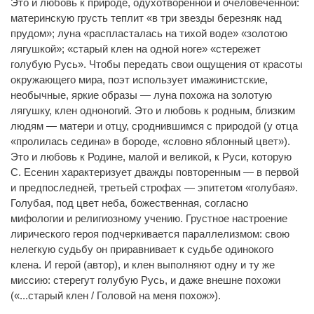
Это и любовь к природе, одухотворенной и очеловеченной:
материнскую грусть теплит «в три звезды березняк над
прудом»; луна «распласталась на тихой воде» «золотою
лягушкой»; «старый клен на одной ноге» «стережет
голубую Русь». Чтобы передать свои ощущения от красоты
окружающего мира, поэт использует имажинистские,
необычные, яркие образы — луна похожа на золотую
лягушку, клен одноногий. Это и любовь к родным, близким
людям — матери и отцу, сроднившимся с природой (у отца
«пролилась седина» в бороде, «словно яблонный цвет»).
Это и любовь к Родине, малой и великой, к Руси, которую
С. Есенин характеризует дважды повторенным — в первой
и предпоследней, третьей строфах — эпитетом «голубая».
Голубая, под цвет неба, божественная, согласно
мифологии и религиозному учению. Грустное настроение
лирического героя подчеркивается параллелизмом: свою
нелегкую судьбу он приравнивает к судьбе одинокого
клена. И герой (автор), и клен выполняют одну и ту же
миссию: стерегут голубую Русь, и даже внешне похожи
(«...старый клен / Головой на меня похож»).