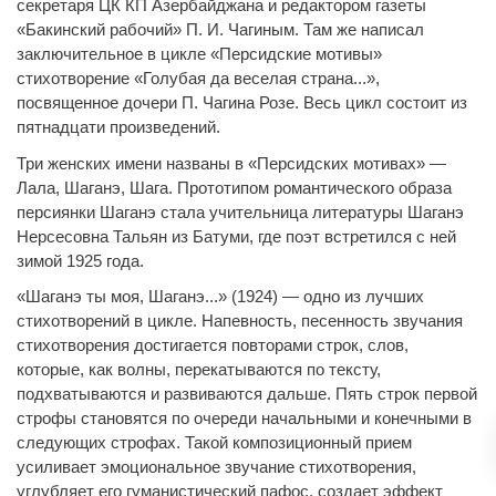
секретаря ЦК КП Азербайджана и редактором газеты
«Бакинский рабочий» П. И. Чагиным. Там же написал
заключительное в цикле «Персидские мотивы»
стихотворение «Голубая да веселая страна...»,
посвященное дочери П. Чагина Розе. Весь цикл состоит из
пятнадцати произведений.
Три женских имени названы в «Персидских мотивах» —
Лала, Шаганэ, Шага. Прототипом романтического образа
персиянки Шаганэ стала учительница литературы Шаганэ
Нерсесовна Тальян из Батуми, где поэт встретился с ней
зимой 1925 года.
«Шаганэ ты моя, Шаганэ...» (1924) — одно из лучших
стихотворений в цикле. Напевность, песенность звучания
стихотворения достигается повторами строк, слов,
которые, как волны, перекатываются по тексту,
подхватываются и развиваются дальше. Пять строк первой
строфы становятся по очереди начальными и конечными в
следующих строфах. Такой композиционный прием
усиливает эмоциональное звучание стихотворения,
углубляет его гуманистический пафос, создает эффект