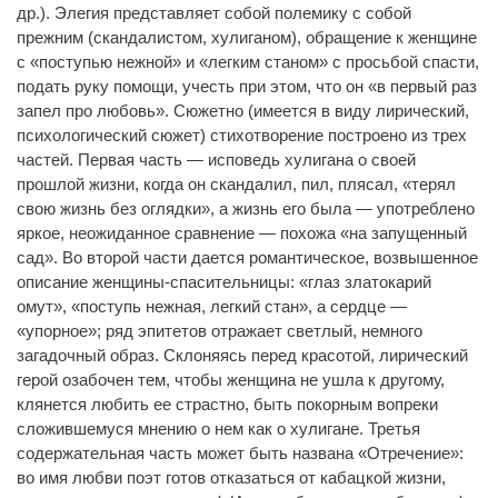
др.). Элегия представляет собой полемику с собой
прежним (скандалистом, хулиганом), обращение к женщине
с «поступью нежной» и «легким станом» с просьбой спасти,
подать руку помощи, учесть при этом, что он «в первый раз
запел про любовь». Сюжетно (имеется в виду лирический,
психологический сюжет) стихотворение построено из трех
частей. Первая часть — исповедь хулигана о своей
прошлой жизни, когда он скандалил, пил, плясал, «терял
свою жизнь без оглядки», а жизнь его была — употреблено
яркое, неожиданное сравнение — похожа «на запущенный
сад». Во второй части дается романтическое, возвышенное
описание женщины-спасительницы: «глаз златокарий
омут», «поступь нежная, легкий стан», а сердце —
«упорное»; ряд эпитетов отражает светлый, немного
загадочный образ. Склоняясь перед красотой, лирический
герой озабочен тем, чтобы женщина не ушла к другому,
клянется любить ее страстно, быть покорным вопреки
сложившемуся мнению о нем как о хулигане. Третья
содержательная часть может быть названа «Отречение»:
во имя любви поэт готов отказаться от кабацкой жизни,