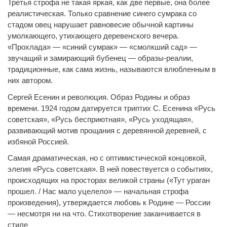
Третья строфа не такая яркая, как две первые, она более
реалистическая. Только сравнение синего сумрака со
стадом овец нарушает равновесие обычной картины
умолкающего, утихающего деревенского вечера.
«Прохлада» — «синий сумрак» — «смолкший сад» —
звучащий и замирающий бубенец — образы-реалии,
традиционные, как сама жизнь, называются влюбленным в
них автором.
Сергей Есенин и революция. Образ Родины и образ
времени. 1924 годом датируется триптих С. Есенина «Русь
советская», «Русь бесприютная», «Русь уходящая»,
развивающий мотив прощания с деревянной деревней, с
избяной Россией.
Самая драматическая, но с оптимистической концовкой,
элегия «Русь советская». В ней повествуется о событиях,
происходящих на просторах великой страны («Тут ураган
прошел. / Нас мало уцелело» — начальная строфа
произведения), утверждается любовь к Родине — России
— несмотря ни на что. Стихотворение заканчивается в
стиле