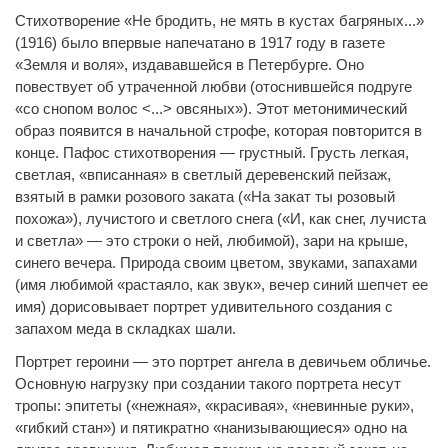
Стихотворение «Не бродить, не мять в кустах багряных...»
(1916) было впервые напечатано в 1917 году в газете
«Земля и воля», издававшейся в Петербурге. Оно
повествует об утраченной любви (отоснившейся подруге
«со снопом волос <...> овсяных»). Этот метонимический
образ появится в начальной строфе, которая повторится в
конце. Пафос стихотворения — грустный. Грусть легкая,
светлая, «вписанная» в светлый деревенский пейзаж,
взятый в рамки розового заката («На закат ты розовый
похожа»), лучистого и светлого снега («И, как снег, лучиста
и светла» — это строки о ней, любимой), зари на крыше,
синего вечера. Природа своим цветом, звуками, запахами
(имя любимой «растаяло, как звук», вечер синий шепчет ее
имя) дорисовывает портрет удивительного создания с
запахом меда в складках шали.
Портрет героини — это портрет ангела в девичьем обличье.
Основную нагрузку при создании такого портрета несут
тропы: эпитеты («нежная», «красивая», «невинные руки»,
«гибкий стан») и пятикратно «нанизывающиеся» одно на