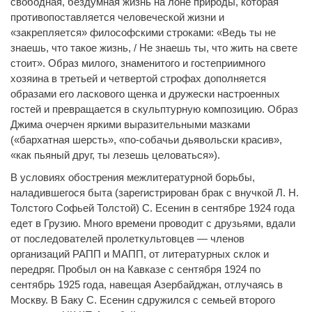
свободная, бездумная жизнь на лоне природы, которая
противопоставляется человеческой жизни и
«закрепляется» философскими строками: «Ведь ты не
знаешь, что такое жизнь, / Не знаешь ты, что жить на свете
стоит». Образ милого, знаменитого и гостеприимного
хозяина в третьей и четвертой строфах дополняется
образами его ласкового щенка и дружески настроенных
гостей и превращается в скульптурную композицию. Образ
Джима очерчен яркими выразительными мазками
(«бархатная шерсть», «по-собачьи дьявольски красив»,
«как пьяный друг, ты лезешь целоваться»).
В условиях обострения межлитературной борьбы,
наладившегося быта (зарегистрирован брак с внучкой Л. Н.
Толстого Софьей Толстой) С. Есенин в сентябре 1924 года
едет в Грузию. Много времени проводит с друзьями, вдали
от последователей пролеткультовцев — членов
организаций РАПП и МАПП, от литературных склок и
передряг. Пробыл он на Кавказе с сентября 1924 по
сентябрь 1925 года, навещая Азербайджан, отлучаясь в
Москву. В Баку С. Есенин сдружился с семьей второго