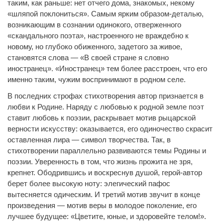
таким, как раньше: нет отчего дома, знакомых, некому
«шляпой поклониться». Самым ярким образом-деталью,
возникающим в сознании одинокого, отверженного
«скандального поэта», настроенного не враждебно к
новому, но глубоко обиженного, задетого за живое,
становятся слова — «В своей стране я словно
иностранец». «Иностранец» тем более расстроен, что его
именно таким, чужим воспринимают в родном селе.
В последних строфах стихотворения автор признается в
любви к Родине. Наряду с любовью к родной земле поэт
ставит любовь к поэзии, раскрывает мотив рыцарской
верности искусству: оказывается, его одиночество скрасит
оставленная лира — символ творчества. Так, в
стихотворении параллельно развиваются темы Родины и
поэзии. Уверенность в том, что жизнь прожита не зря,
крепнет. Ободрившись и воскреснув душой, герой-автор
берет более высокую ноту: элегический пафос
вытесняется одическим. И третий мотив звучит в конце
произведения — мотив веры в молодое поколение, его
лучшее будущее: «Цветите, юные, и здоровейте телом!».