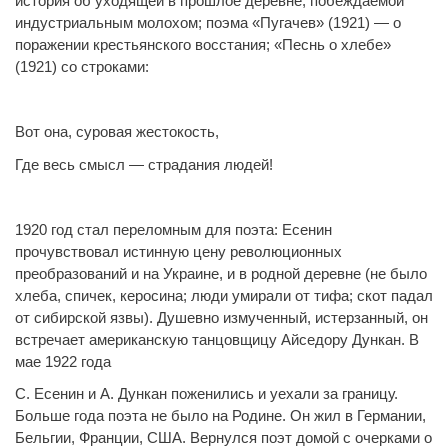
история об уходящей в прошлое деревне, побеждаемой
индустриальным молохом; поэма «Пугачев» (1921) — о
поражении крестьянского восстания; «Песнь о хлебе»
(1921) со строками:
Вот она, суровая жестокость,
Где весь смысл — страдания людей!
1920 год стал переломным для поэта: Есенин
прочувствовал истинную цену революционных
преобразований и на Украине, и в родной деревне (не было
хлеба, спичек, керосина; люди умирали от тифа; скот падал
от сибирской язвы). Душевно измученный, истерзанный, он
встречает американскую танцовщицу Айседору Дункан. В
мае 1922 года
С. Есенин и А. Дункан поженились и уехали за границу.
Больше года поэта не было на Родине. Он жил в Германии,
Бельгии, Франции, США. Вернулся поэт домой с очерками о