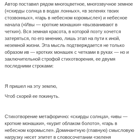
Автор поставил рядом многоцветное, многозвучное земное
(«скирды солнца в водах лонных», «в зеленях твоих
стозвонных», «гарь в небесном коромысле») и небесное
начала («Ивы — кроткие монашки» «вызванивают в
четки»). Вся земная красота, в которой поэту хочется
затеряться, по его мнению, лишь этап на пути к иной,
неземной жизни. Эта мысль подтверждается не только
образом ив — кротких монашек с четками в руках — но и
заключительной строфой стихотворения, ее двумя
последними строками:
Я пришел на эту землю,
Чтоб скорей ее покинуть.
Стихотворение метафорично: «скирды солнца», «ивы —
кроткие монашки», «курит облаком болото», «гарь в
небесном коромысле». Доминантную (главную) смысловую
нагрузку несет эпитет в словосочетании «зеленя