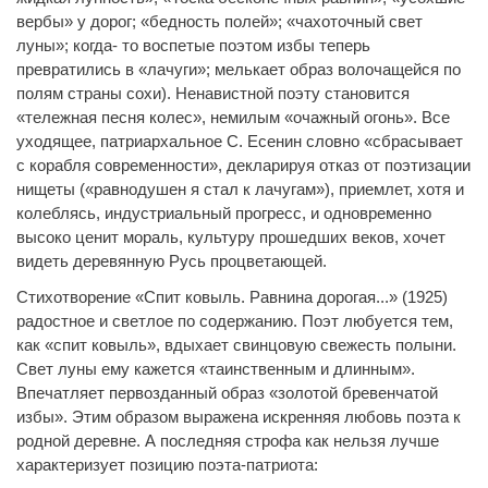
вербы» у дорог; «бедность полей»; «чахоточный свет
луны»; когда- то воспетые поэтом избы теперь
превратились в «лачуги»; мелькает образ волочащейся по
полям страны сохи). Ненавистной поэту становится
«тележная песня колес», немилым «очажный огонь». Все
уходящее, патриархальное С. Есенин словно «сбрасывает
с корабля современности», декларируя отказ от поэтизации
нищеты («равнодушен я стал к лачугам»), приемлет, хотя и
колеблясь, индустриальный прогресс, и одновременно
высоко ценит мораль, культуру прошедших веков, хочет
видеть деревянную Русь процветающей.
Стихотворение «Спит ковыль. Равнина дорогая...» (1925)
радостное и светлое по содержанию. Поэт любуется тем,
как «спит ковыль», вдыхает свинцовую свежесть полыни.
Свет луны ему кажется «таинственным и длинным».
Впечатляет первозданный образ «золотой бревенчатой
избы». Этим образом выражена искренняя любовь поэта к
родной деревне. А последняя строфа как нельзя лучше
характеризует позицию поэта-патриота: