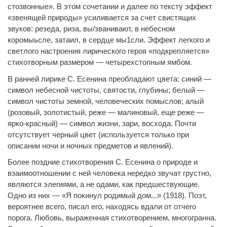
стозвонные». В этом сочетании и далее по тексту эффект
«звенящей природы» усиливается за счет свистящих
звуков: резеда, риза, вы/званивают, в небесном
коромыьсле, затаил, в сердце мы1сли. Эффект легкого и
светлого настроения лирического героя «подкрепляется»
стихотворным размером — четырехстопным ямбом.
В ранней лирике С. Есенина преобладают цвета: синий —
символ небесной чистоты, святости, глубины; белый —
символ чистоты земной, человеческих помыслов; алый
(розовый, золотистый, реже — малиновый, еще реже —
ярко-красный) — символ жизни, зари, восхода. Почти
отсутствует черный цвет (используется только при
описании ночи и ночных предметов и явлений).
Более поздние стихотворения С. Есенина о природе и
взаимоотношении с ней человека нередко звучат грустно,
являются элегиями, а не одами, как предшествующие.
Одно из них — «Я покинул родимый дом...» (1918). Поэт,
вероятнее всего, писал его, находясь вдали от отчего
порога. Любовь, выраженная стихотворением, многогранна.