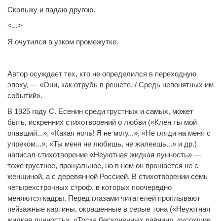
Скольжу и падаю другою.
<...>
Я очутился в узком промежутке.
Автор осуждает тех, кто не определился в переходную
эпоху, — «Они, как отрубь в решете, / Средь непонятных им
событий».
В 1925 году С. Есенин среди грустных и самых, может
быть, искренних стихотворений о любви («Клен ты мой
опавший...», «Какая ночь! Я не могу...», «Не гляди на меня с
упреком...», «Ты меня не любишь, не жалеешь...» и др.)
написал стихотворение «Неуютная жидкая лунность» —
тоже грустное, прощальное, но в нем он прощается не с
женщиной, а с деревянной Россией. В стихотворении семь
четырехстрочных строф, в которых поочередно
меняются кадры. Перед глазами читателей проплывают
пейзажные картины, окрашенные в серые тона («Неуютная
жидкая лунность», «Тоска бесконечных равнин», «усохшие