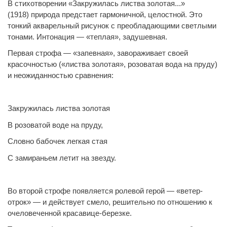
В стихотворении «Закружилась листва золотая...»
(1918) природа предстает гармоничной, целостной. Это
тонкий акварельный рисунок с преобладающими светлыми
тонами. Интонация — «теплая», задушевная.
Первая строфа — «запевная», завораживает своей
красочностью («листва золотая», розоватая вода на пруду)
и неожиданностью сравнения:
Закружилась листва золотая
В розоватой воде на пруду,
Словно бабочек легкая стая
С замираньем летит на звезду.
Во второй строфе появляется ролевой герой — «ветер-
отрок» — и действует смело, решительно по отношению к
очеловеченной красавице-березке.