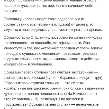
космос. Орнамент — «самая первая и главная отрасль
нашего искусства» «с тех пор, как мы начинаем себя
понимать».
Поскольку человек ведет свою родословную (в
соответствии с языческими взглядами) от дерева, то
«музыка и эпос родились у нас вместе через знак древа».
Образность, по С. Есенину, построена на сочетании «двух
противоположных явлений», метафоричности. Она
многоступенчата, ибо «отражает перезвон узловой завязи
природы с сущностью человека», превращает реалии в
содержательные понятия, в символы какого-то действия,
конкретное — в обобщенное.
Образами первой ступени поэт считает заставочные —
словесные, мифические (тучи — барашки, солнце — круг).
Образы второй ступени сложнее — это образы
корабельные или двойного зрения; они ближе к выражению
духовного состояния человечества («На Немизе снопы
стелют головами...»), развернуты во времени и
пространстве. Образы третьей ступени — ангелические