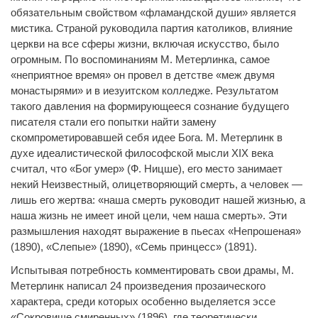
обязательным свойством «фламандской души» является
мистика. Страной руководила партия католиков, влияние
церкви на все сферы жизни, включая искусство, было
огромным. По воспоминаниям М. Метерлинка, самое
«неприятное время» он провел в детстве «меж двумя
монастырями» и в иезуитском колледже. Результатом
такого давления на формирующееся сознание будущего
писателя стали его попытки найти замену
скомпрометировавшей себя идее Бога. М. Метерлинк в
духе идеалистической философской мысли XIX века
считал, что «Бог умер» (Ф. Ницше), его место занимает
некий Неизвестный, олицетворяющий смерть, а человек —
лишь его жертва: «наша смерть руководит нашей жизнью, а
наша жизнь не имеет иной цели, чем наша смерть». Эти
размышления находят выражение в пьесах «Непрошеная»
(1890), «Слепые» (1890), «Семь принцесс» (1891).
Испытывая потребность комментировать свои драмы, М.
Метерлинк написал 24 произведения прозаического
характера, среди которых особенно выделяется эссе
«Сокровище смиренных» (1896), где теоретически