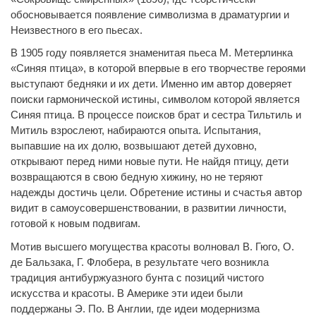
обосновывается появление символизма в драматургии и
Неизвестного в его пьесах.
В 1905 году появляется знаменитая пьеса М. Метерлинка
«Синяя птица», в которой впервые в его творчестве героями
выступают бедняки и их дети. Именно им автор доверяет
поиски гармонической истины, символом которой является
Синяя птица. В процессе поисков брат и сестра Тильтиль и
Митиль взрослеют, набираются опыта. Испытания,
выпавшие на их долю, возвышают детей духовно,
открывают перед ними новые пути. Не найдя птицу, дети
возвращаются в свою бедную хижину, но не теряют
надежды достичь цели. Обретение истины и счастья автор
видит в самоусовершенствовании, в развитии личности,
готовой к новым подвигам.
Мотив высшего могущества красоты волновал В. Гюго, О.
де Бальзака, Г. Флобера, в результате чего возникла
традиция антибуржуазного бунта с позиций чистого
искусства и красоты. В Америке эти идеи были
поддержаны Э. По. В Англии, где идеи модернизма