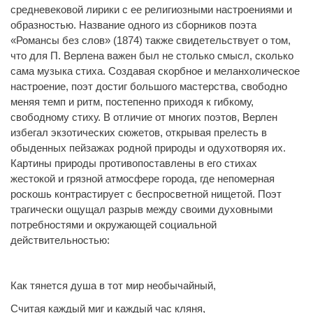
средневековой лирики с ее религиозными настроениями и
образностью. Название одного из сборников поэта
«Романсы без слов» (1874) также свидетельствует о том,
что для П. Верлена важен был не столько смысл, сколько
сама музыка стиха. Создавая скорбное и меланхолическое
настроение, поэт достиг большого мастерства, свободно
меняя темп и ритм, постепенно приходя к гибкому,
свободному стиху. В отличие от многих поэтов, Верлен
избегал экзотических сюжетов, открывая прелесть в
обыденных пейзажах родной природы и одухотворяя их.
Картины природы противопоставлены в его стихах
жестокой и грязной атмосфере города, где непомерная
роскошь контрастирует с беспросветной нищетой. Поэт
трагически ощущал разрыв между своими духовными
потребностями и окружающей социальной
действительностью:
Как тянется душа в тот мир необычайный,
Считая каждый миг и каждый час кляня,