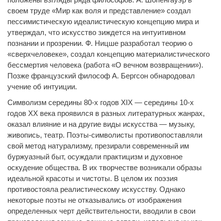
своем труде «Мир как воля и представление» создал
пессимистическую идеалистическую концепцию мира и
утверждал, что искусство зиждется на интуитивном
познании и прозрении. Ф. Ницше разработал теорию о
«сверхчеловеке», создал концепцию материалистического
бессмертия человека (работа «О вечном возвращении»).
Позже французский философ А. Бергсон обнародовал
учение об интуиции.
Символизм середины 80-х годов XIX — середины 10-х
годов
XX
века проявился в разных литературных жанрах,
оказал влияние и на другие виды искусства — музыку,
живопись, театр. Поэты-символисты противопоставляли
свой метод натурализму, презирали современный им
буржуазный быт, осуждали практицизм и духовное
оскудение общества. В их творчестве возникали образы
идеальной красоты и чистоты. В целом их поэзия
противостояла реалистическому искусству. Однако
некоторые поэты не отказывались от изображения
определенных черт действительности, вводили в свои