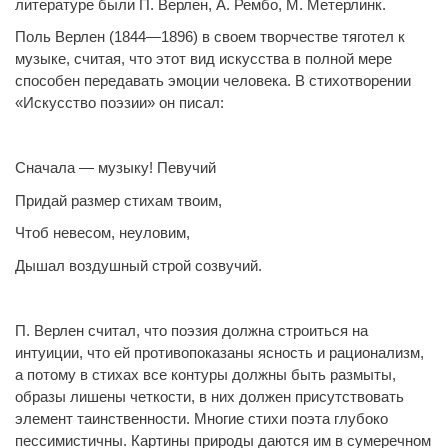
литературе были П. Верлен, А. Рембо, М. Метерлинк.
Поль Верлен (1844—1896) в своем творчестве тяготел к
музыке, считая, что этот вид искусства в полной мере
способен передавать эмоции человека. В стихотворении
«Искусство поэзии» он писал:
Сначала — музыку! Певучий
Придай размер стихам твоим,
Чтоб невесом, неуловим,
Дышал воздушный строй созвучий.
П. Верлен считал, что поэзия должна строиться на
интуиции, что ей противопоказаны ясность и рационализм,
а потому в стихах все контуры должны быть размыты,
образы лишены четкости, в них должен присутствовать
элемент таинственности. Многие стихи поэта глубоко
пессимистичны. Картины природы даются им в сумеречном