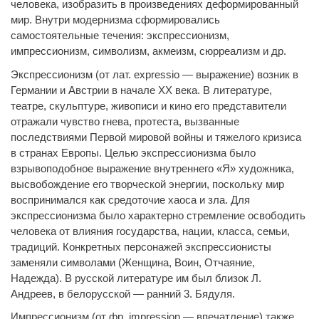
человека, изобразить в произведениях деформированный
мир. Внутри модернизма сформировались
самостоятельные течения: экспрессионизм,
импрессионизм, символизм, акмеизм, сюрреализм и др.
Экспрессионизм (от лат.
expressio
— выражение) возник в
Германии и Австрии в начале XX века. В литературе,
театре, скульптуре, живописи и кино его представители
отражали чувство гнева, протеста, вызванные
последствиями Первой мировой войны и тяжелого кризиса
в странах Европы. Целью экспрессионизма было
взрывоподобное выражение внутреннего «Я» художника,
высвобождение его творческой энергии, поскольку мир
воспринимался как средоточие хаоса и зла. Для
экспрессионизма было характерно стремление освободить
человека от влияния государства, нации, класса, семьи,
традиций. Конкретных персонажей экспрессионисты
заменяли символами (Женщина, Воин, Отчаяние,
Надежда). В русской литературе им был близок Л.
Андреев, в белорусской — ранний 3. Бядуля.
Импрессионизм (от фр.
impression
— впечатление) также