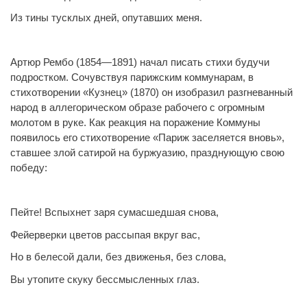
Из тины тусклых дней, опутавших меня.
Артюр Рембо (1854—1891) начал писать стихи будучи
подростком. Сочувствуя парижским коммунарам, в
стихотворении «Кузнец» (1870) он изобразил разгневанный
народ в аллегорическом образе рабочего с огромным
молотом в руке. Как реакция на поражение Коммуны
появилось его стихотворение «Париж заселяется вновь»,
ставшее злой сатирой на буржуазию, празднующую свою
победу:
Пейте! Вспыхнет заря сумасшедшая снова,
Фейерверки цветов рассыпая вкруг вас,
Но в белесой дали, без движенья, без слова,
Вы утопите скуку бессмысленных глаз.