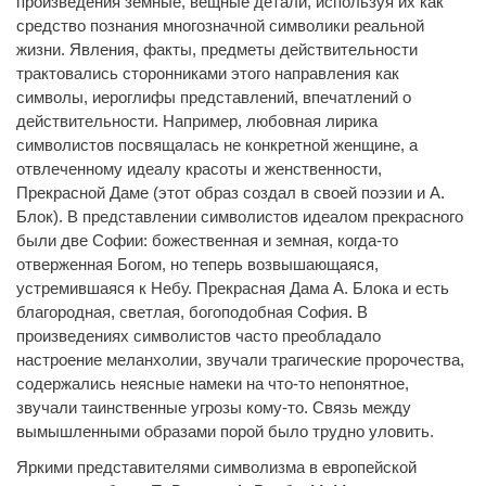
произведения земные, вещные детали, используя их как
средство познания многозначной символики реальной
жизни. Явления, факты, предметы действительности
трактовались сторонниками этого направления как
символы, иероглифы представлений, впечатлений о
действительности. Например, любовная лирика
символистов посвящалась не конкретной женщине, а
отвлеченному идеалу красоты и женственности,
Прекрасной Даме (этот образ создал в своей поэзии и А.
Блок). В представлении символистов идеалом прекрасного
были две Софии: божественная и земная, когда-то
отверженная Богом, но теперь возвышающаяся,
устремившаяся к Небу. Прекрасная Дама А. Блока и есть
благородная, светлая, богоподобная София. В
произведениях символистов часто преобладало
настроение меланхолии, звучали трагические пророчества,
содержались неясные намеки на что-то непонятное,
звучали таинственные угрозы кому-то. Связь между
вымышленными образами порой было трудно уловить.
Яркими представителями символизма в европейской