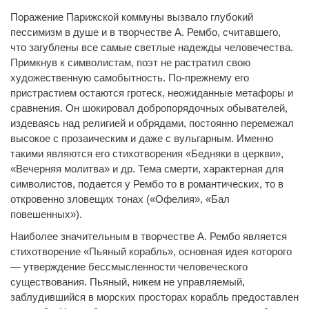
Поражение Парижской коммуны вызвало глубокий
пессимизм в душе и в творчестве А. Рембо, считавшего,
что загублены все самые светлые надежды человечества.
Примкнув к символистам, поэт не растратил свою
художественную самобытность. По-прежнему его
пристрастием остаются гротеск, неожиданные метафоры и
сравнения. Он шокировал добропорядочных обывателей,
издеваясь над религией и обрядами, постоянно перемежал
высокое с прозаическим и даже с вульгарным. Именно
такими являются его стихотворения «Бедняки в церкви»,
«Вечерняя молитва» и др. Тема смерти, характерная для
символистов, подается у Рембо то в романтических, то в
откровенно зловещих тонах («Офелия», «Бал
повешенных»).
Наиболее значительным в творчестве А. Рембо является
стихотворение «Пьяный корабль», основная идея которого
— утверждение бессмысленности человеческого
существования. Пьяный, никем не управляемый,
заблудившийся в морских просторах корабль предоставлен