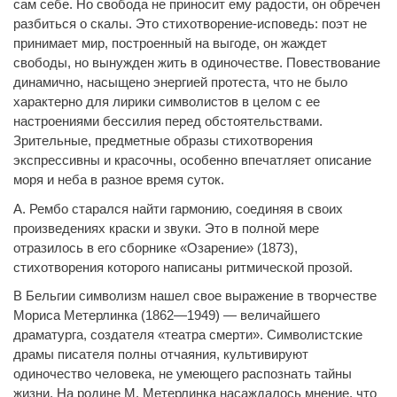
сам себе. Но свобода не приносит ему радости, он обречен
разбиться о скалы. Это стихотворение-исповедь: поэт не
принимает мир, построенный на выгоде, он жаждет
свободы, но вынужден жить в одиночестве. Повествование
динамично, насыщено энергией протеста, что не было
характерно для лирики символистов в целом с ее
настроениями бессилия перед обстоятельствами.
Зрительные, предметные образы стихотворения
экспрессивны и красочны, особенно впечатляет описание
моря и неба в разное время суток.
А. Рембо старался найти гармонию, соединяя в своих
произведениях краски и звуки. Это в полной мере
отразилось в его сборнике «Озарение» (1873),
стихотворения которого написаны ритмической прозой.
В Бельгии символизм нашел свое выражение в творчестве
Мориса Метерлинка (1862—1949) — величайшего
драматурга, создателя «театра смерти». Символистские
драмы писателя полны отчаяния, культивируют
одиночество человека, не умеющего распознать тайны
жизни. На родине М. Метерлинка насаждалось мнение, что