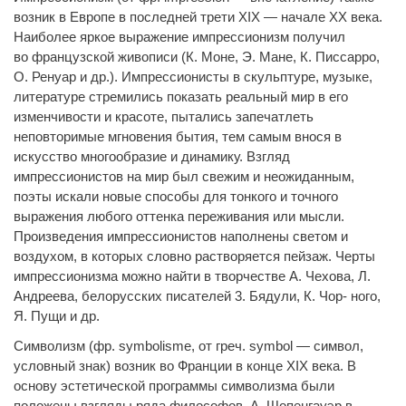
возник в Европе в последней трети XIX — начале XX века.
Наиболее яркое выражение импрессионизм получил
во французской живописи (К. Моне, Э. Мане, К. Писсарро,
О. Ренуар и др.). Импрессионисты в скульптуре, музыке,
литературе стремились показать реальный мир в его
изменчивости и красоте, пытались запечатлеть
неповторимые мгновения бытия, тем самым внося в
искусство многообразие и динамику. Взгляд
импрессионистов на мир был свежим и неожиданным,
поэты искали новые способы для тонкого и точного
выражения любого оттенка переживания или мысли.
Произведения импрессионистов наполнены светом и
воздухом, в которых словно растворяется пейзаж. Черты
импрессионизма можно найти в творчестве А. Чехова, Л.
Андреева, белорусских писателей 3. Бядули, К. Чор- ного,
Я. Пущи и др.
Символизм (фр.
symbolisme
, от греч.
symbol
— символ,
условный знак) возник во Франции в конце XIX века. В
основу эстетической программы символизма были
положены взгляды ряда философов. А. Шопенгауэр в