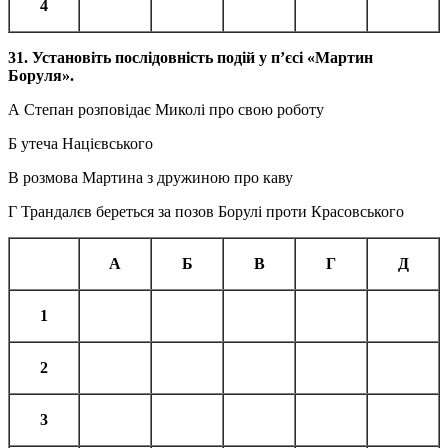
4
31. Установіть послідовність подій у п’єсі «Мартин
Боруля».
А Степан розповідає Миколі про свою роботу
Б утеча Націєвського
В розмова Мартина з дружиною про каву
Г Трандалєв береться за позов Борулі проти Красовського
А
Б
В
Г
Д
1
2
3