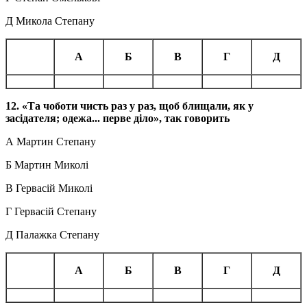
Д Микола Степану
А
Б
В
Г
Д
12. «Та чоботи
чисть
раз у раз, щоб блищали, як у
засідателя; одежа... перве діло», так говорить
А Мартин Степану
Б Мартин Миколі
В Гервасій Миколі
Г Гервасій Степану
Д Палажка Степану
А
Б
В
Г
Д