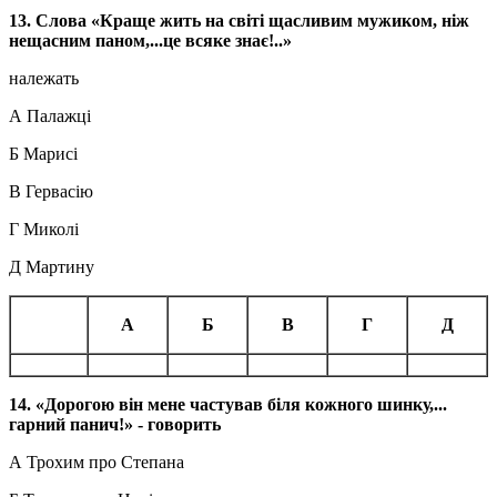
13. Слова «Краще жить на світі щасливим мужиком, ніж
нещасним паном,...це всяке знає!..»
належать
А Палажці
Б Марисі
В Гервасію
Г Миколі
Д Мартину
А
Б
В
Г
Д
14. «Дорогою він мене частував біля кожного шинку,...
гарний панич!» - говорить
А Трохим про Степана