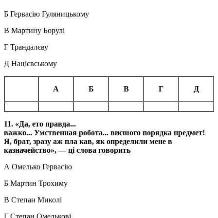
Б Гервасію Гуляницькому
В Мартину Борулі
Г Трандалєву
Д Націєвському
А
Б
В
Г
Д
11.
«Да,
ето правда...
важко...
Умственная
робота...
висшого порядка
предмет!
Я, брат, зразу аж пла кав, як
определили
мене в
казначейство», — ці слова говорить
А Омелько Гервасію
Б Мартин Трохиму
В Степан Миколі
Г Степан Омелькові