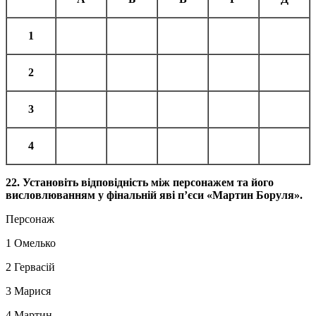
1
2
3
4
22. Установіть відповідність між персонажем та його
висловлюванням у фінальній яві п’єси «Мартин Боруля».
Персонаж
1 Омелько
2 Гервасій
3 Марися
4 Мартин