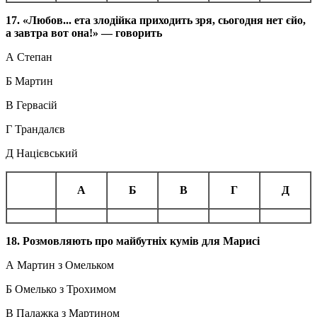
17.
«Любов... ета злодійка приходить
зря,
сьогодня
нет
єйо,
а завтра
вот она!»
— говорить
А Степан
Б Мартин
В Гервасій
Г Трандалєв
Д Націєвський
А
Б
В
Г
Д
18. Розмовляють про майбутніх кумів для Марисі
А Мартин з Омельком
Б Омелько з Трохимом
В Палажка з Мартином