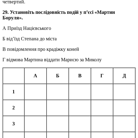
четвертий.
29. Установіть послідовність подій у п’єсі «Мартин
Боруля».
А Приїзд Націєвського
Б від’їзд Степана до міста
В повідомлення про крадіжку коней
Г відмова Мартина віддати Марисю за Миколу
А
Б
В
Г
Д
1
2
3