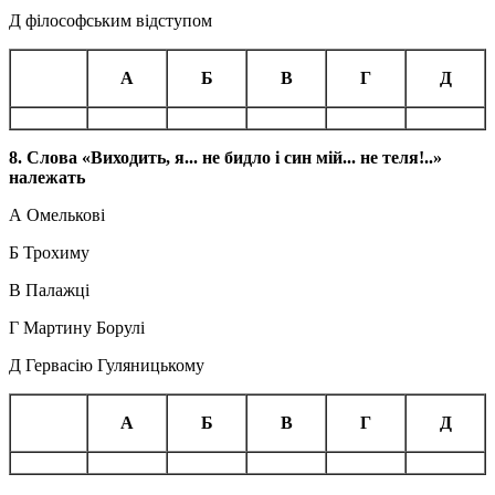
Д філософським відступом
А
Б
В
Г
Д
8. Слова «Виходить, я... не бидло і син мій... не теля!..»
належать
А Омелькові
Б Трохиму
В Палажці
Г Мартину Борулі
Д Гервасію Гуляницькому
А
Б
В
Г
Д