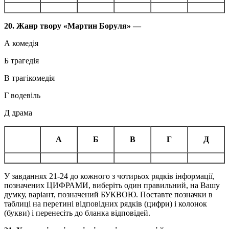
20. Жанр твору «Мартин Боруля» —
А комедія
Б трагедія
В трагікомедія
Г водевіль
Д драма
А
Б
В
Г
Д
У завданнях 21-24 до кожного з чотирьох рядків інформації,
позначених ЦИФРАМИ, виберіть один правильний, на Вашу
думку, варіант, позначений БУКВОЮ. Поставте позначки в
таблиці на перетині відповідних рядків (цифри) і колонок
(букви) і перенесіть до бланка відповідей.