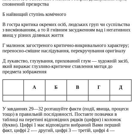
сповнений презирства
Б найвищий ступінь комічного
В гостра критика окремих осіб, людських груп чи суспільства
з висміюванням, а то й гнівним засудженням вад і негативних
явищ у різних ділянках життя
Г малюнок загостреного критично-викривального характеру;
переносно-смішне наслідування, перекручування оригіналу
Д лукавство, глузування, прихований глум — художній засіб,
який виражає глузливо-критичне ставлення митця до
предмета зображення
А
Б
В
Г
Д
У завданнях 29—32 розташуйте факти (події, явища, процеси
тощо) в правильній послідовності. Поставте позначки в
таблиці на перетині відповідних рядків (цифри) і колонок
(букви). Цифрі 1 має відповідати вибраний Вами перший
факт, цифрі 2 -— другий, цифрі 3 — третій, цифрі 4 —