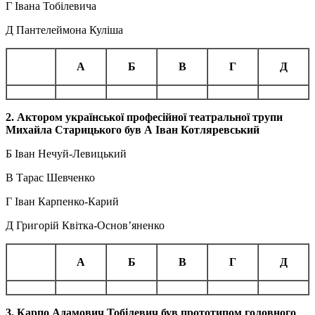
Г Івана Тобілевича
Д Пантелеймона Куліша
А
Б
В
Г
Д
2. Актором
української професійної театральної трупи
Михайла Старицького був А Іван Котляревський
Б Іван Нечуй-Левицький
В Тарас Шевченко
Г Іван Карпенко-Карий
Д Григорій Квітка-Основ’яненко
А
Б
В
Г
Д
3. Карпо
Адамович
Тобілевич був прототипом головного