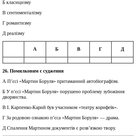
Б класицизму
В сентименталізму
Г романтизму
Д реалізму
А
Б
В
Г
Д
26. Помилковим є судження
А П’єсі «Мартин Боруля» притаманний автобіографізм.
Б У п’єсі «Мартин Боруля» порушено проблему зубожіння
дворянства.
В І. Карпенко-Карий був учасником «театру корифеїв».
Г За родовою ознакою п’єса «Мартин Боруля» — драма.
Д Спалення Мартином документів є розв’язкою твору.