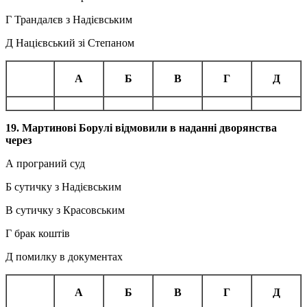
Г Трандалєв з Надієвським
Д Націєвський зі Степаном
А
Б
В
Г
Д
19. Мартинові Борулі відмовили в наданні дворянства
через
А програний суд
Б сутичку з Надієвським
В сутичку з Красовським
Г брак коштів
Д помилку в документах
А
Б
В
Г
Д