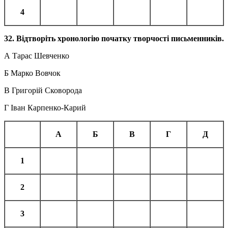
4
32. Відтворіть хронологію початку творчості письменників.
А Тарас Шевченко
Б Марко Вовчок
В Григорій Сковорода
Г Іван Карпенко-Карий
А
Б
В
Г
Д
1
2
3