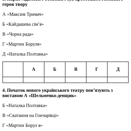
героя твору
А «Максим Тримач»
Б «Кайдашева сім’я»
В «Чорна рада»
Г «Мартин Боруля»
Д «Наталка Полтавка»
А
Б
В
Г
Д
4. Початок нового українського театру пов’язують з
виставою А «Шельменко-денщик»
Б «Наталка Полтавка»
В «Сватання на Гончарівці»
Г «Мартин Борул я»