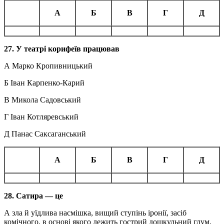
А
Б
В
Г
Д
27. У театрі корифеїв працював
А Марко Кропивницький
Б Іван Карпенко-Карий
В Микола Садовський
Г Іван Котляревський
Д Панас Саксаганський
А
Б
В
Г
Д
28. Сатира —
це
А зла й
уїдлива насмішка, вищий ступінь іронії, засіб
комічного, в основі якого лежить гострий дошкульний глум,