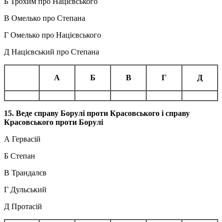
Б Трохим про Націєвського
В Омелько про Степана
Г Омелько про Націєвського
Д Націєвський про Степана
А
Б
В
Г
Д
15. Веде справу Борулі проти Красовського і справу
Красовського проти Борулі
А Гервасій
Б Степан
В Трандалєв
Г Дульський
Д Протасій