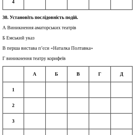
4
30
. Установіть послідовність подій.
А Виникнення аматорських театрів
Б Емський указ
В перша вистава п’єси «Наталка Полтавка»
Г виникнення театру корифеїв
А
Б
В
Г
Д
1
2
3