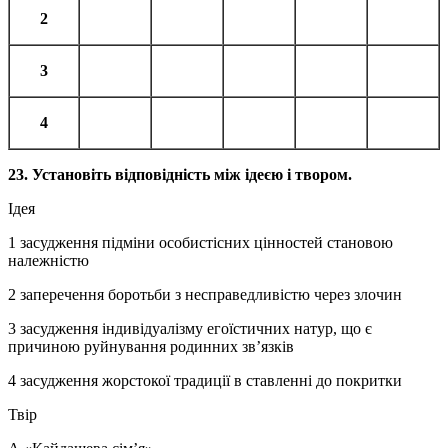
2
3
4
23.
Установіть відповідність між ідеєю і твором.
Ідея
1 засудження підміни особистісних цінностей становою
належністю
2 заперечення боротьби з несправедливістю через злочин
3 засудження індивідуалізму егоїстичних натур, що є
причиною руйнування родинних зв’язків
4 засудження жорстокої традиції в ставленні до покритки
Твір