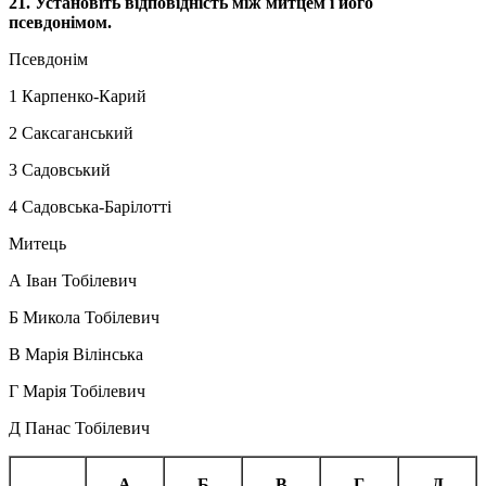
21.
Установіть відповідність між митцем і його
псевдонімом.
Псевдонім
1 Карпенко-Карий
2 Саксаганський
3 Садовський
4 Садовська-Барілотті
Митець
А Іван Тобілевич
Б Микола Тобілевич
В Марія Вілінська
Г Марія Тобілевич
Д Панас Тобілевич
А
Б
В
Г
Д