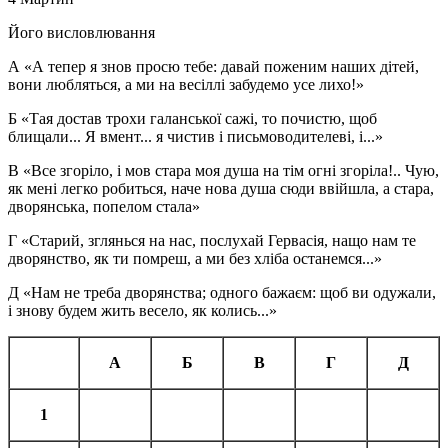
Його висловлювання
А «А тепер я знов просю тебе: давай поженим наших дітей,
вони любляться, а ми на весіллі забудемо усе лихо!»
Б «Тая достав трохи галанської сажі, то почистю, щоб
блищали... Я вмент... я чистив і письмоводителеві, і...»
В «Все згоріло, і мов стара моя душа на тім огні згоріла!.. Чую,
як мені легко робиться, наче нова душа сюди ввійшла, а стара,
дворянська, попелом стала»
Г «Старий, зглянься на нас, послухай Гервасія, нащо нам те
дворянство, як ти помреш, а ми без хліба останемся...»
Д «Нам не треба дворянства; одного бажаєм: щоб ви одужали,
і знову будем жить весело, як колись...»
А
Б
В
Г
Д
1