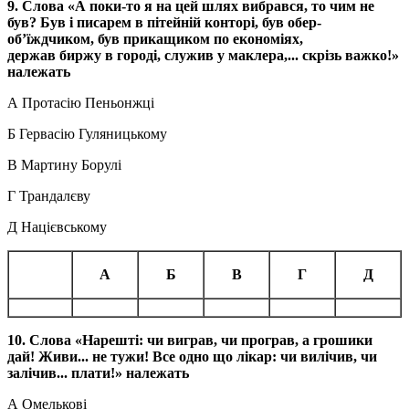
9. Слова «А поки-то я на цей шлях вибрався, то чим не
був? Був і писарем в пітейній конторі, був обер-
об’їждчиком, був прикащиком по економіях,
держав
биржу
в городі, служив у маклера,... скрізь важко!»
належать
А Протасію Пеньонжці
Б Гервасію Гуляницькому
В Мартину Борулі
Г Трандалєву
Д Націєвському
А
Б
В
Г
Д
10. Слова
«Нарешті: чи виграв, чи програв, а грошики
дай! Живи... не тужи! Все одно що лікар: чи ви
лічив, чи
залічив... плати!» належать
А Омелькові