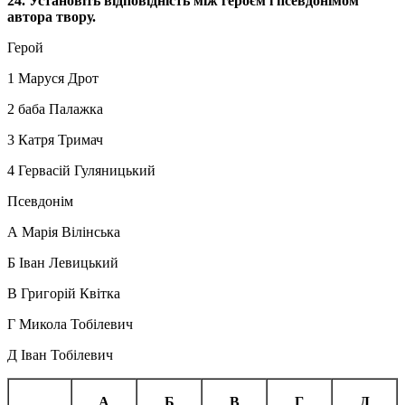
24. Установіть відповідність між героєм і псевдонімом
автора твору.
Герой
1 Маруся Дрот
2 баба Палажка
3
Катря
Тримач
4
Гервасій Гуляницький
Псевдонім
А Марія Вілінська
Б Іван Левицький
В Григорій Квітка
Г Микола Тобілевич
Д Іван Тобілевич
А
Б
В
Г
Д