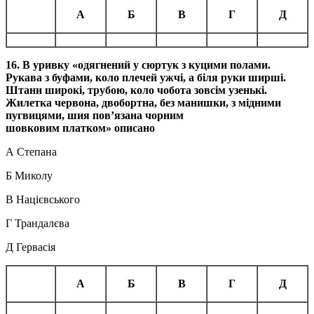
А
Б
В
Г
Д
16. В уривку «одягнений у сюртук з куцими полами.
Рукава з буфами, коло плечей ужчі, а біля руки ширші.
Штани широкі, трубою, коло чобота зовсім узенькі.
Жилетка червона, двобортна, без манишки, з мідними
пугвицями, шия пов’язана чорним
шовковим
платком»
описано
А Степана
Б Миколу
В Націєвського
Г Трандалєва
Д Гервасія
А
Б
В
Г
Д