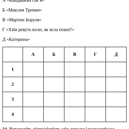
А «Кайдашева сім’я»
Б «Максим Тримач»
В «Мартин Боруля»
Г «Хіба ревуть воли, як ясла повні?»
Д «Катерина»
А
Б
В
Г
Д
1
2
3
4