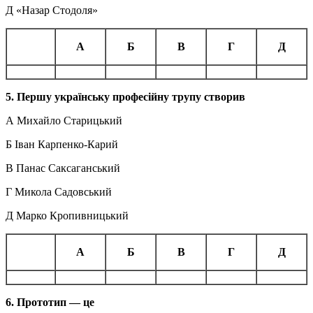
Д
«Назар
Стодоля»
А
Б
В
Г
Д
5. Першу українську професійну трупу створив
А Михайло Старицький
Б Іван Карпенко-Карий
В Панас Саксаганський
Г Микола Садовський
Д Марко Кропивницький
А
Б
В
Г
Д
6. Прототип — це