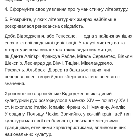
4. Сформуйте своє уявлення про гуманістичну літературу.
5. Розкрийте, у яких літературних жанрах найбільше
розкривалася ренесансна свідомість.
Доба Відродження, або Ренесанс, — одна з найвизначніших
епох в історії людської цивілізації. У галузі мистецтва та
літератури вона виплекала таких видатних митців,
як
Данте
Аліг’єрі,
Франсуа Рабле,
Мігель
Сервантес,
Вільям
Шекспір,
Леонардо да
Вінчі, Тиціан, Мікеланджело,
Рафаель, Альбрехт Дюрер та багатьох інших, чиї
неперевершені твори й досі зберігають своє всесвітнє
значення.
Хронологічно європейське Відродження як єдиний
культурний рух розгорнулося в межах XIV — початку XVII
ст. й охопило Італію, Іспанію, Францію, Німеччину, Англію,
Угорщину, Польщу, Чехію. Звичайно, у кожній країні цей тип
культури мав свої особливості, пов’язані з місцевими
традиціями, етнічними характеристиками, впливом інших
національних культур.