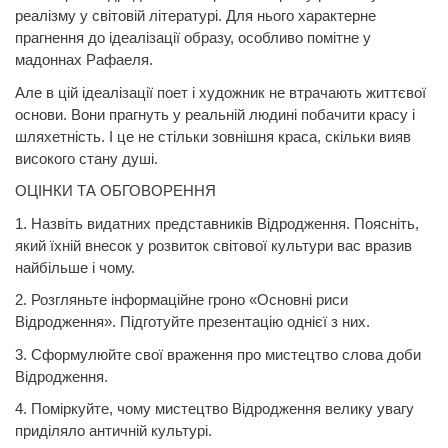
реалізму у світовій літературі. Для нього характерне
прагнення до ідеалізації образу, особливо помітне у
мадоннах Рафаеля.
Але в цій ідеалізації поет і художник не втрачають життєвої
основи. Вони прагнуть у реальній людині побачити красу і
шляхетність. І це не стільки зовнішня краса, скільки вияв
високого стану душі.
ОЦІНКИ ТА ОБГОВОРЕННЯ
1. Назвіть видатних представників Відродження. Поясніть,
який їхній внесок у розвиток світової культури вас вразив
найбільше і чому.
2. Розгляньте інформаційне гроно «Основні риси
Відродження». Підготуйте презентацію однієї з них.
3. Сформулюйте свої враження про мистецтво слова доби
Відродження.
4. Поміркуйте, чому мистецтво Відродження велику увагу
приділяло античній культурі.