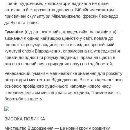
Поетів, художників, композиторів надихала не лише
антична, а й старозавітна давнина. Біблійним сюжетам
присвячені скульптури Мікеланджело, фрески
Леонардо
да
Вінчі та інших.
Гуманізм
(від лат. «земний», «людський», «людяність») —
визнання людини найвищою цінністю у світі, повага до
гідності та розуму людини; течія в західноєвропейській
культурі епохи Відродження, спрямована на утвердження
поваги до гідності й розуму людини, її права на щастя в
житті та вільний вияв природних почуттів і здібностей.
Ренесансний гуманізм мав неабияке значення для розквіту
літератури і мистецтва Відродження. Він став ідеологічною
основою провідного художнього напряму нового часу.
Головним змістом мистецтва стає людина, її земне життя,
боротьба за щастя.
ВИСОКА ПОЛИЧКА
Мистецтво Відродження — це новий крок у розвитку