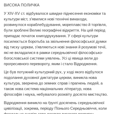
ВИСОКА ПОЛИЧКА
У
XIV
-
XV
ст. відбувалося швидке піднесення економіки та
культури міст, з’явилися нові технічні винаходи,
розвинулося кораблебудування, мореплавство й торгівля,
були зроблені Великі географічні відкриття. На цей період
припадає початок книгодрукування. У сфері культури
посилюється боротьба за звільнення філософської думки
від тиску церкви, з’являються нові знання й розумові течії,
які не вкладалися в рамки середньовічної філософсько-
богословської системи уявлень. Усі ці явища вели до
прогресивного перевороту, яким і стало Відродження.
Це був потужний культурний рух, у ході якого відбулося
подолання духовної диктатури церкви, виникла нова
культура, звернена до земних справ і прагнень людей, а
також нова система національних літератур, нова
філософія і наука, небувалого розквіту досягло мистецтво.
Відродження виникло на ґрунті досягнень середньовічної
цивілізації, зокрема, періоду Пізнього Середньовіччя, коли
феодальне суспільство досягло високого розвитку