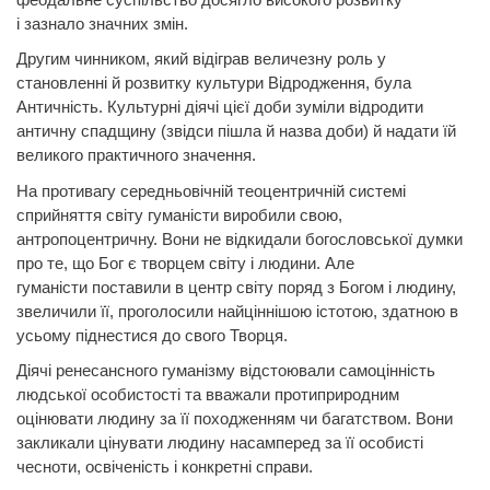
і
зазнало
значних змін.
Другим чинником, який відіграв величезну роль у
становленні й розвитку культури Відродження, була
Античність. Культурні діячі цієї
доби зуміли відродити
античну спадщину (звідси пішла й назва доби) й надати їй
великого практичного значення.
На противагу середньовічній теоцентричній системі
сприйняття світу гуманісти виробили свою,
антропоцентричну. Вони не відкидали богословської думки
про те, що Бог є творцем світу і людини. Але
гуманісти
поставили
в центр світу поряд з Богом і людину,
звеличили її, проголосили найціннішою істотою, здатною в
усьому піднестися до свого Творця.
Діячі ренесансного гуманізму відстоювали самоцінність
людської особистості та вважали протиприродним
оцінювати людину за її походженням чи багатством. Вони
закликали цінувати людину насамперед за її особисті
чесноти, освіченість і конкретні справи.