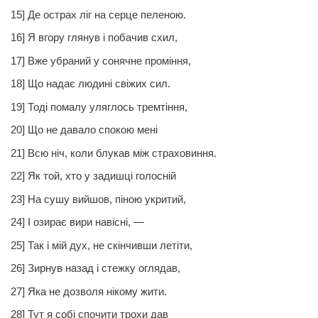
15] Де острах ліг на серце пеленою.
16] Я вгору глянув і побачив схил,
17] Вже убраний у сонячне проміння,
18] Що надає людині свіжих сил.
19] Тоді помалу уляглось тремтіння,
20] Що не давало спокою мені
21] Всю ніч, коли блукав між страховиння.
22] Як той, хто у задишці голосній
23] На сушу вийшов, піною укритий,
24] І озирає вири навісні, —
25] Так і мій дух, не скінчивши летіти,
26] Зирнув назад і стежку оглядав,
27] Яка не дозволя нікому жити.
28] Тут я собі спочити трохи дав