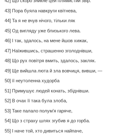
42] Що скоро зникне цей плямистий звір.
43] Пора буяла навкруги квітнева,
44] Та я не вчув нічого, тільки ляк
45] Од вигляду уже близького лева.
46] І
так,
здалось, на мене йшов хижак,
47] Наїжившись, страшенно зголоднівши,
48] Що рух повітря вмить, здалось, закляк.
49] Ще вийшла люта й зла вовчиця, вивши, —
50] її неутоленна худорба
51] Примушує людей конать, збіднівши.
52] В очах її така була злоба,
53] Таке палало полум’я гаряче,
54] Що з страху шлях згубив я до горба.
55] І наче той, хто дивиться найпаче,