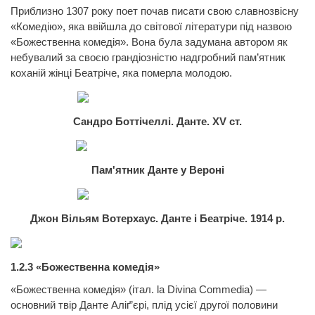
Приблизно 1307 року поет почав писати свою славнозвісну
«Комедію», яка ввійшла до світової літератури під назвою
«Божественна комедія». Вона була задумана автором як
небувалий за своєю грандіозністю надгробний пам’ятник
коханій жінці Беатріче, яка померла молодою.
Сандро
Боттічеллі.
Данте.
XV ст.
Пам'ятник
Данте
у Вероні
Джон
Вільям Вотерхаус.
Данте
і Беатріче. 1914 р.
1.2.3 «Божественна комедія»
«Божественна комедія» (італ.
la
Divina
Commedia
)
—
основний твір
Данте
Аліґ’єрі, плід усієї другої половини