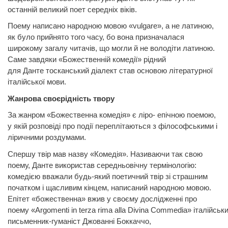
останній великий поет середніх віків.
Поему написано народною мовою
«
vulgare
»,
а не латиною,
як було прийнято того часу, бо вона призначалася
широкому загалу читачів, що могли й не володіти латиною.
Саме завдяки «Божественній комедії» рідний
для
Данте
тосканський діалект став основою літературної
італійської мови.
Жанрова своєрідність твору
За жанром «Божественна комедія» є ліро- епічною поемою,
у якій розповіді про події переплітаються з філософськими і
ліричними роздумами.
Спершу твір мав назву «Комедія». Називаючи так свою
поему,
Данте
використав середньовічну термінологію:
комедією вважали будь-який поетичний твір зі страшним
початком і щасливим кінцем, написаний народною мовою.
Епітет «божественна» вжив у своєму дослідженні про
поему
«
Argomenti
in
terza
rima
alla
Divina
Commedia
»
італійськ
письменник-гуманіст Джованні
Боккаччо,