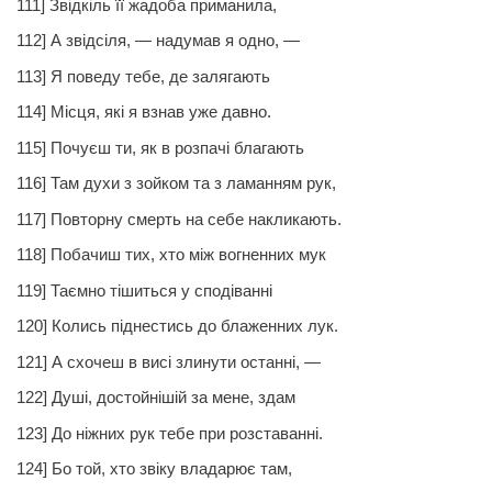
111] Звідкіль її жадоба приманила,
112] А звідсіля, — надумав я одно, —
113] Я поведу тебе, де залягають
114] Місця, які я взнав уже давно.
115] Почуєш ти, як в розпачі благають
116] Там духи з зойком та з ламанням рук,
117] Повторну смерть на себе накликають.
118] Побачиш тих, хто між вогненних мук
119] Таємно тішиться у сподіванні
120] Колись піднестись до блаженних лук.
121] А схочеш в висі злинути останні, —
122] Душі, достойнішій за мене, здам
123] До ніжних рук тебе при розставанні.
124] Бо той, хто звіку владарює там,