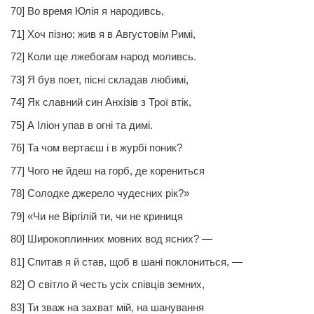
70]
Во время
Юлія я народивсь,
71] Хоч пізно; жив я в Августовім Римі,
72] Коли ще лжебогам народ моливсь.
73] Я був поет, пісні складав любимі,
74] Як славний син Анхізів з Трої втік,
75] А Іліон упав в огні та димі.
76] Та чом вертаєш і в журбі поник?
77] Чого не йдеш на горб, де корениться
78] Солодке джерело чудесних рік?»
79] «Чи не Віргілій ти, чи не криниця
80] Широкоплинних мовних вод ясних? —
81] Спитав я й став, щоб в шані поклониться, —
82] О світло й честь усіх співців земних,
83] Ти зваж на захват мій, на шанування