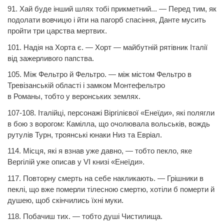
91. Хай буде інший шлях тобі прикметний... — Перед тим, як
подолати вовчицю і йти на пагорб спасіння,
Данте
мусить
пройти три царства мертвих.
101. Надія на Хорта є. — Хорт — майбутній рятівник Італії
від зажерливого папства.
105. Між Фельтро й Фельтро. — між містом Фельтро в
Тревізанській області і замком Монтефельтро
в
Романы,
тобто у веронських землях.
107-108. Італійці, персонажі Віргілієвої «Енеїди», які полягли
в бою з ворогом: Камілла, що очолювала вольськів, вождь
рутулів Турн, троянські юнаки Низ та Евріал.
114. Місця, які я взнав уже давно, — тобто пекло, яке
Вергілій уже описав у VI книзі «Енеїди».
117. Повторну смерть на себе накликають. — Грішники в
пеклі, що вже померли тілесною смертю, хотіли б померти й
душею, щоб скінчились їхні муки.
118. Побачиш тих. — тобто душі Чистилища.