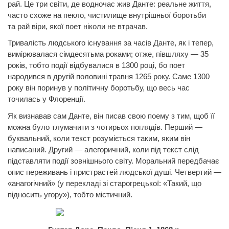
рай. Це три світи, де водночас
жив
Данте: реальне життя,
часто схоже на
пекло, чистилище
внутрішньої боротьби
та
рай
віри, якої поет ніколи не втрачав.
Тривалість людського існування за часів
Данте,
як і тепер,
вимірювалася сімдесятьма роками; отже, півшляху — 35
років, тобто події відбувалися в 1300 році, бо поет
народився в другій половині травня 1265 року. Саме 1300
року він поринув у політичну боротьбу, що весь час
точилась у Флоренції.
Як визнавав сам
Данте,
він писав свою поему з тим, щоб її
можна було тлумачити з чотирьох поглядів. Перший —
буквальний, коли текст розуміється таким, яким він
написаний. Другий — алегоричний,
коли
під
текст
слід
підставляти події зовнішнього світу. Моральний передбачає
опис переживань і пристрастей людської душі. Четвертий —
«анагогічний» (у перекладі зі старогрецької: «Такий, що
підносить угору»), тобто містичний.