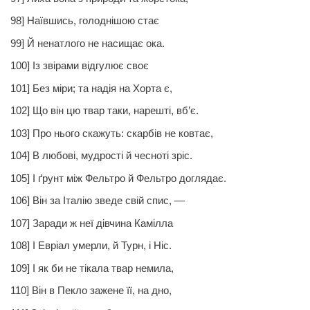
98] Наївшись, голоднішою стає
99] Й ненатлого не насищає ока.
100] Із звірами відгулює своє
101] Без міри; та надія на Хорта є,
102] Що він цю твар таки, нарешті, вб’є.
103] Про нього скажуть: скарбів не ковтає,
104] В любові, мудрості й чесноті зріс.
105] І ґрунт між Фельтро й Фельтро доглядає.
106] Він за Італію зведе свій спис, —
107] Заради ж неї дівчина Камілла
108] І Евріал умерли, й Турн, і Ніс.
109] І як би не тікала твар немила,
110] Він в Пекло зажене її, на дно,