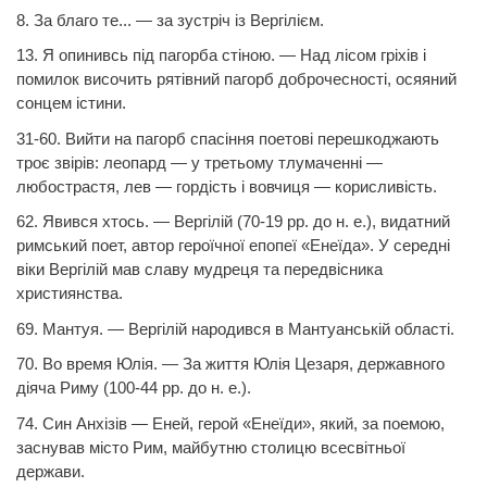
8. За благо те... — за зустріч із Вергілієм.
13. Я опинивсь під пагорба стіною. — Над лісом гріхів і
помилок височить рятівний пагорб доброчесності, осяяний
сонцем істини.
31-60. Вийти на пагорб спасіння поетові перешкоджають
троє звірів: леопард — у третьому тлумаченні —
любострастя, лев — гордість і вовчиця — корисливість.
62. Явився хтось. — Вергілій (70-19
pp
.
до н. е.), видатний
римський поет, автор героїчної епопеї «Енеїда». У середні
віки Вергілій мав славу мудреця та передвісника
християнства.
69.
Мантуя.
— Вергілій народився в Мантуанській області.
70.
Во время
Юлія. — За життя Юлія Цезаря, державного
діяча Риму (100-44
pp
.
до н. е.).
74. Син Анхізів — Еней, герой «Енеїди», який, за поемою,
заснував місто Рим, майбутню столицю всесвітньої
держави.