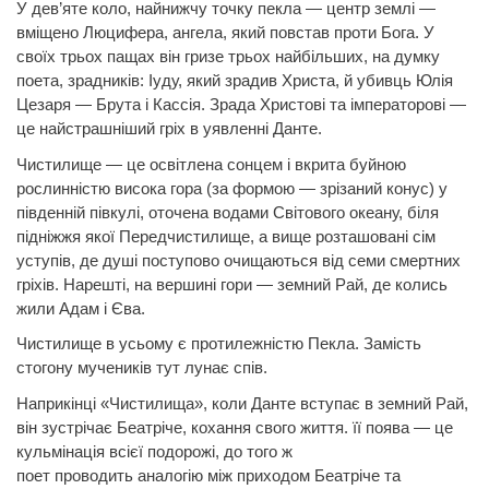
У дев’яте коло, найнижчу точку пекла — центр землі —
вміщено
Люцифера,
ангела, який повстав проти Бога. У
своїх трьох пащах він гризе трьох найбільших, на думку
поета, зрадників: Іуду, який зрадив
Христа,
й убивць Юлія
Цезаря —
Брута
і Кассія. Зрада Христові та імператорові —
це найстрашніший гріх в уявленні Данте.
Чистилище — це освітлена сонцем і вкрита буйною
рослинністю висока гора (за формою — зрізаний конус) у
південній півкулі, оточена водами Світового океану, біля
підніжжя якої Перед
чистилище,
а вище розташовані сім
уступів, де душі поступово очищаються від семи смертних
гріхів. Нарешті, на вершині гори — земний Рай, де колись
жили Адам і Єва.
Чистилище в усьому є протилежністю Пекла. Замість
стогону мучеників тут лунає спів.
Наприкінці «Чистилища», коли
Данте
вступає в земний Рай,
він зустрічає Беатріче, кохання свого життя. її поява — це
кульмінація всієї подорожі, до
того
ж
поет
проводить
аналогію між
приходом
Беатріче та