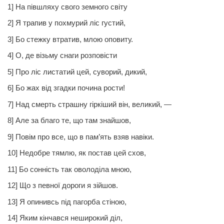
1] На півшляху свого земного світу
2] Я трапив у похмурий ліс густий,
3] Бо стежку втратив, млою оповиту.
4] О, де візьму снаги розповісти
5] Про ліс листатий цей, суворий, дикий,
6] Бо жах від згадки
почина
рости!
7] Над смерть страшну гіркіший він, великий, —
8] Але за благо те, що там знайшов,
9] Повім про все, що в пам’ять взяв навіки.
10] Недобре тямлю, як постав цей схов,
11] Бо сонність так оволоділа мною,
12] Що з певної дороги я зійшов.
13] Я опинивсь під пагорба стіною,
14] Яким кінчався неширокий діл,