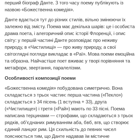
перший
біограф
Данте.
З
того часу поему
публікують із
назвою «Божественна комедія».
Данте вдається тут до різних стилів, вільно змінюючи їх
залежно від змісту. Поема має декілька шарів: це і особиста
драма поета, і алегоричний опис історії Флоренції, і опис
світу: у першій частині Данте розповідає про неживу
природу, в «Чистилищі» — про живу природу, а свої
світоглядні погляди викладає в «Раї». Мова поеми емоційна
та образна. Найчастіше поет вживає у творі порівняння та
метафори, звертання, паралелізми.
Особливості композиції поеми
«Божественна комедія» побудована симетрично. Вона
складається з трьох частин: перша частина («Пекло»)
складається з 34 пісень (1 вступна + 33), друга
(«Чистилище») і третя («Рай») мають по 33 пісні. Поема
написана терцинами — строфами, що складаються з трьох
рядків, об’єднаних римуванням аба, бвб, вгв, що створює
єдиний ланцюг рим. Ця схильність до
певних чисел
пояснюється тим, що
Данте
надавав їм містичне