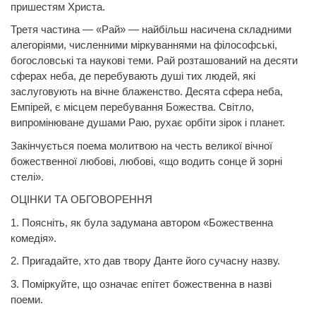
пришестям
Христа.
Третя частина — «Рай» — найбільш насичена складними
алегоріями, численними міркуваннями на філософські,
богословські та наукові теми. Рай розташований на десяти
сферах неба, де перебувають душі тих людей, які
заслуговують на вічне блаженство. Десята сфера неба,
Емпірей, є місцем перебування Божества. Світло,
випромінюване душами Раю, рухає орбіти зірок і планет.
Закінчується поема молитвою на честь великої вічної
божественної любові, любові, «що водить сонце й зорні
стелі».
ОЦІНКИ ТА ОБГОВОРЕННЯ
1. Поясніть, як була задумана автором «Божественна
комедія».
2. Пригадайте, хто дав твору
Данте
його сучасну назву.
3. Поміркуйте, що означає епітет божественна в назві
поеми.