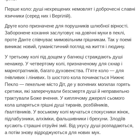
Перше коло: душі нехрещених немовлят і доброчесні славні
язичники (серед них і Вергілій).
Друге коло призначене
для
порушників шлюбної вірності.
Заборонене кохання заслуговує на довічні муки в пеклі,
проте
Данте
співчуває мимовільним грішникам. Так у поемі
виникає новий, гуманістичний погляд на життя і людину.
У третьому колі під дощем у багнюці страждають душі
ненажер. У четвертому колі, призначеному для скнар і
марнотратників, багато духовенства. П’яте коло — для
гнівливих і лінивих. Із шостого кола починається Нижнє
Пекло — пекельне місто Діт, де у вогняних могилах горять
єретики, які заперечували безсмертя душі й неправильно
трактували Боже вчення. У киплячому джерелі сьомого
кола шпаряться грішні душі тиранів, розбійників,
ґвалтівників. У восьмому колі
мучаться
спокусники жінок,
підлабузники, алхіміки, фальшивники і брехуни. Злодіїв
кусають страшні отруйні змії. Від укусу душі розпадаються,
а потім знову відроджуються
для
нових мук.