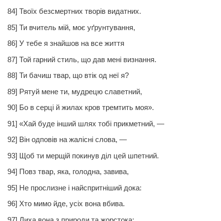
84] Твоїх безсмертних творів видатних.
85] Ти вчитель мій, моє уґрунтування,
86] У тебе я знайшов на все життя
87]
Той
гарний стиль, що дав мені визнання.
88] Ти бачиш твар, що втік од неї я?
89] Рятуй мене ти, мудрецю славетний,
90] Бо в серці й жилах кров тремтить моя».
91] «Хай буде інший шлях тобі прикметний, —
92] Він одповів на жалісні слова, —
93] Щоб ти мерщій покинув діл цей шпетний.
94] Повз твар, яка, голодна, завива,
95] Не прослизне і найспритніший дока:
96] Хто мимо йде, усіх вона вбива.
97]
Лиха
вона з природи та жорстока;