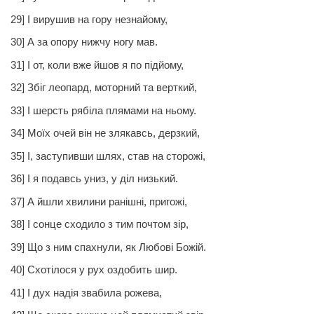
29] І вирушив на гору незнайому,
30] А за опору нижчу ногу мав.
31] І от, коли вже йшов я по підйому,
32] Збіг леопард, моторний та верткий,
33] І шерсть рябіла плямами на ньому.
34] Моїх очей він не злякавсь, дерзкий,
35] І, заступивши шлях, став на сторожі,
36] І я подавсь униз, у діл низький.
37] А йшли хвилини ранішні, пригожі,
38] І сонце сходило з тим почтом зір,
39] Що з ним спахнули, як Любові Божій.
40] Схотілося у рух оздобить шир.
41] І дух надія звабила рожева,