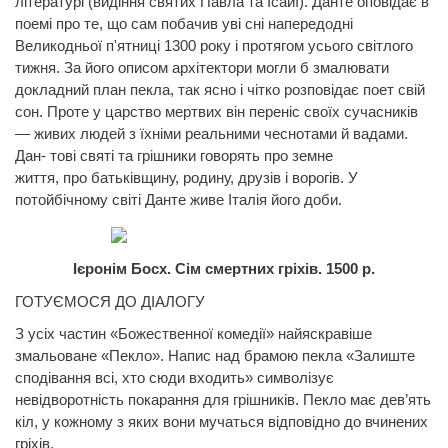
літературі (видіння святих Павла та Ісайї).
Данте
оповідає в
поемі про те, що сам побачив уві сні напередодні
Великодньої п'ятниці 1300
року
і протягом усього світлого
тижня. За його описом архітектори могли б змалювати
докладний план
пекла,
так ясно і чітко розповідає поет свій
сон. Проте у царство мертвих він переніс своїх сучасників
— живих людей з їхніми реальними чеснотами й вадами.
Дан- тові святі та грішники говорять
про
земне
життя,
про
батьківщину, родину, друзів і ворогів. У
потойбічному світі
Данте
живе Італія його доби.
Ієронім Босх. Сім смертних гріхів. 1500 р.
ГОТУЄМОСЯ ДО ДІАЛОГУ
З усіх частин «Божественної комедії» найяскравіше
змальоване «Пекло». Напис над брамою пекла «Залиште
сподівання всі, хто сюди входить» символізує
невідворотність покарання для грішників. Пекло має дев’ять
кіл, у кожному з яких вони мучаться відповідно до вчинених
гріхів.