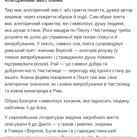
Алегоричний зміст поеми
Твір має алегоричний зміст: абстрактні поняття, думки автор
виражає через конкретні образи й події. Сам образ поета
має алегоричний характер, він символізує душу людини,
яка шукає істини. Його мандри по Пеклу і Чистилищу треба
розуміти як шлях до справжньої віри попри спокуси й
випробування. У пекло, символ зла, поета супроводжує
римський поет- язичник Вергілій — алегорія розуму (у
тяжких випробуваннях і стражданнях душу повинен
підтримувати розум). Рай — це символ добра та
доброчесності, Чистилище — переходу від одного стану до
іншого. Кожна форма покарання в Пеклі теж має своє
алегоричне значення, як і кожне випробування в Чистилищі
та кожна винагорода в Раю.
Образ Беатріче символізує кохання, яке підносить людину,
наближає її до Бога.
У європейських літературах видіння загробного життя
описували й до
Данте
— у греків і римлян, зокрема
в
Гомера
і Вергілія. Були вони і в старохристиянській