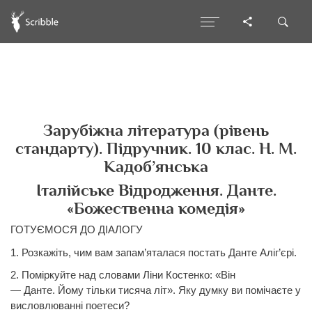
Зарубіжна література (рівень
стандарту). Підручник. 10 клас. Н. М.
Кадоб’янська
Італійське Відродження. Данте.
«Божественна комедія»
ГОТУЄМОСЯ ДО ДІАЛОГУ
1. Розкажіть, чим вам запам’яталася постать
Данте
Аліг’єрі.
2. Поміркуйте над словами Ліни Костенко: «Він
—
Данте.
Йому тільки тисяча літ». Яку думку ви помічаєте у
висловлюванні поетеси?