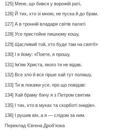
125] Мене, що бився у ворожій раті,
126] Й тих, хто зі мною, не
пуска
й до брам.
127] А в тронній владаря світів палаті
128] Усе пристойне пишному кошу,
129] Щасливий той, хто буде там на святі!»
130] І я йому: «Поете, я прошу,
131] Ім’ям
Христа,
якого ти не відав,
132] Все зло й все гірше хай тут полишу,
133] Ти ж покажи усе, про що повідав:
134] Хай браму бачу я з Петром святим
135] І тих, хто в муках та скорботі знидів».
136] І рушив він, а я — слідом за ним.
Переклад Євгена Дроб’язка