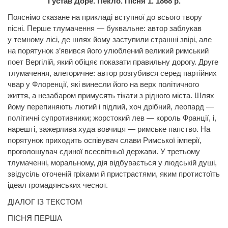
Густав Доре.
Пекло. Пісня 1. 1868 р.
Пояснімо сказане на прикладі вступної до всього твору
пісні. Перше тлумачення — буквальне: автор заблукав
у
темному
лісі, де шлях йому
заступили
страшні звірі, але
на порятунок з’явився його улюблений великий римський
поет Вергілій, який обіцяє показати правильну дорогу. Друге
тлумачення, алегоричне: автор розгубився серед партійних
чвар у Флоренції, які винесли його на верх політичного
життя, а незабаром примусять тікати з рідного міста. Шлях
йому перепиняють лютий і підлий, хоч дрібний, леопард —
політичні супротивники; жорстокий лев — король Франції, і,
нарешті, зажерлива худа вовчиця — римське папство. На
порятунок
приходить
оспівувач слави Римської імперії,
проголошувач єдиної всесвітньої держави. У третьому
тлумаченні, моральному, дія відбувається у людській душі,
звідусіль оточеній гріхами й пристрастями, яким протистоїть
ідеал громадянських чеснот.
ДІАЛОГ ІЗ ТЕКСТОМ
ПІСНЯ ПЕРША