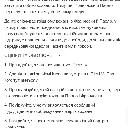
затулити собою коханого. Тому тіні
Франчески
й Паоло
нерозлучно носяться у вогняному смерчі.
Данте
співчуває грішному коханню
Франчески
й Паоло, у
якому пристрасть поєдналась із високим духовним
почуттям. Усупереч власним релігійним поглядам, він
підтримує прагнення людини до свободи, до звільнення від
середньовічної ідеології аскетизму й покори.
ОЦІНКИ ТА ОБГОВОРЕННЯ
1. Пригадайте, з чого починається Пісня
V
.
2. Дослідіть, які знайомі імена ви зустріли в Пісні
V
. Про
кого
тут ідеться?
3. Проаналізуйте, який настрій створює поет у читача, перш
ніж розповісти історію кохання Паоло і Франчески.
4. Поміркуйте, у чому виявляється особливий
підхід
Данте
до зображуваних жертв кохання.
5. Розкрийте, як поет створює психологічний портрет
Франчески.