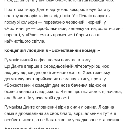
Протягом твору Данте віртуозно використовує багату
палітру кольорів та їхніх відтінків. У «Пеклі» панують
похмурі кольори — переважно червоний і чорний, у
«Чистилищі» — сіро-блакитний, зеленкуватий, золотистий і,
нарешті, у «Раю» сяють променисті барви на тлі
найчистішого світла.
Концепція людини в «Божественній комедії»
Гуманістичний пафос поеми полягає в тому,
що
Данте
вперше в середньовічній літературі оцінює
людину відповідно до її земного життя. Християнську
догматику поет приймає як незмінну істину, проте у
«Божественній комедії» дає нове бачення відносин
божественного і людського. Він не протиставляє ці начала,
але бачить їх у взаємній єдності.
Гуманізм
Данте
сповнений віри в сили людини. Людина
сама відповідальна за своє благо, вирішальними тут є її
особисті якості, а не багатство чи успадковане становище.