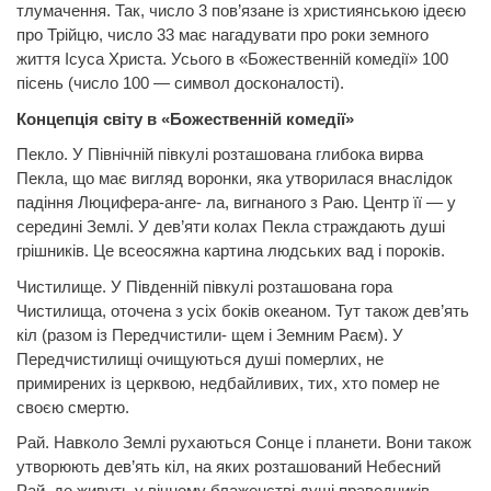
тлумачення. Так, число 3 пов’язане із християнською ідеєю
про Трійцю, число 33 має нагадувати про роки земного
життя Ісуса
Христа.
Усього в «Божественній комедії» 100
пісень (число 100 — символ досконалості).
Концепція світу в «Божественній комедії»
Пекло. У Північній півкулі розташована глибока вирва
Пекла, що має вигляд
воронки,
яка утворилася внаслідок
падіння Люцифера-анге- ла, вигнаного з Раю. Центр її — у
середині Землі. У дев’яти колах Пекла страждають душі
грішників. Це всеосяжна картина людських вад і пороків.
Чистилище. У Південній півкулі розташована гора
Чистилища,
оточена
з усіх боків океаном. Тут також дев’ять
кіл (разом із Передчистили- щем і Земним Раєм). У
Передчистилищі очищуються душі померлих, не
примирених із церквою, недбайливих, тих, хто помер не
своєю смертю.
Рай. Навколо Землі рухаються Сонце і планети. Вони також
утворюють дев’ять кіл, на яких розташований Небесний
Рай, де живуть у вічному блаженстві душі праведників.