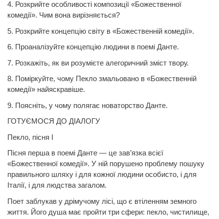
4. Розкрийте особливості композиції «Божественної
комедії». Чим вона вирізняється?
5. Розкрийте концепцію світу в «Божественній комедії».
6. Проаналізуйте концепцію людини в поемі
Данте.
7. Розкажіть, як ви розумієте алегоричний зміст твору.
8. Поміркуйте, чому Пекло змальовано в «Божественній
комедії» найяскравіше.
9. Поясніть, у чому полягає новаторство
Данте.
ГОТУЄМОСЯ ДО ДІАЛОГУ
Пекло, пісня І
Пісня перша в поемі
Данте
— це зав’язка всієї
«Божественної комедії». У ній порушено проблему пошуку
правильного шляху і для кожної людини особисто, і для
Італії, і для людства загалом.
Поет заблукав у дрімучому лісі, що є втіленням земного
життя. Його душа має пройти три сфери: пекло, чистилище,