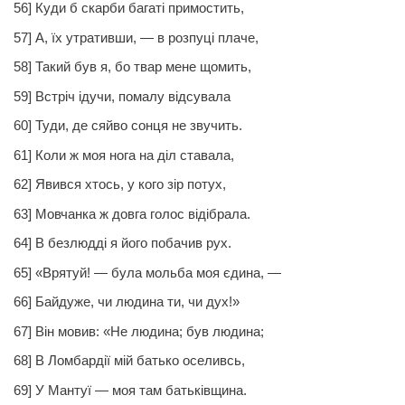
56] Куди б скарби багаті примостить,
57] А, їх утративши, — в розпуці плаче,
58] Такий був я, бо твар мене щомить,
59] Встріч ідучи, помалу відсувала
60] Туди, де сяйво сонця не звучить.
61] Коли ж моя нога на діл ставала,
62] Явився хтось, у кого зір потух,
63] Мовчанка ж довга голос відібрала.
64] В безлюдді я його побачив рух.
65] «Врятуй! — була мольба моя єдина, —
66] Байдуже, чи людина ти, чи дух!»
67] Він мовив: «Не людина; був людина;
68] В Ломбардії мій батько оселивсь,
69] У Мантуї — моя там батьківщина.