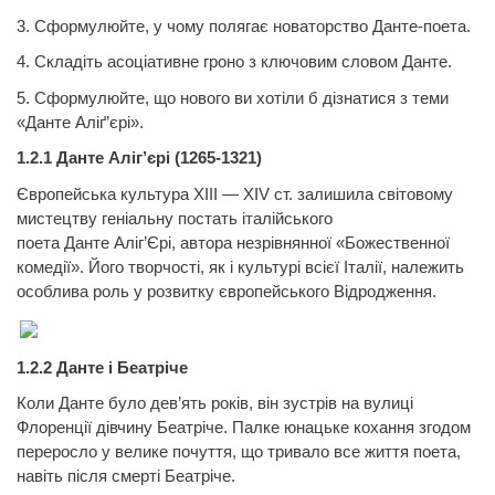
3. Сформулюйте, у чому полягає новаторство Данте-поета.
4. Складіть асоціативне гроно з ключовим словом
Данте.
5. Сформулюйте, що нового ви хотіли б дізнатися з
теми
«Данте
Аліґ’єрі».
1.2.1
Данте
Аліг’єрі (1265-1321)
Європейська культура ХІІІ — XIV ст. залишила світовому
мистецтву геніальну постать італійського
поета
Данте
Аліг’Єрі, автора незрівнянної «Божественної
комедії». Його творчості, як і культурі всієї Італії, належить
особлива роль у розвитку європейського Відродження.
1.2.2
Данте
і Беатріче
Коли
Данте
було дев’ять років, він зустрів на вулиці
Флоренції дівчину Беатріче. Палке юнацьке кохання згодом
переросло у велике почуття, що тривало все життя поета,
навіть після смерті Беатріче.