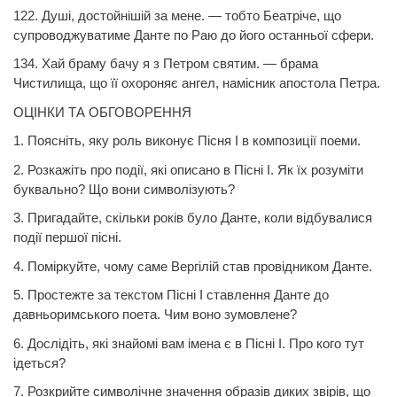
122. Душі, достойнішій за мене. — тобто Беатріче, що
супроводжуватиме Данте по Раю до його останньої сфери.
134. Хай браму бачу я з Петром святим. — брама
Чистилища, що її охороняє ангел, намісник апостола Петра.
ОЦІНКИ ТА ОБГОВОРЕННЯ
1. Поясніть, яку роль виконує Пісня І в композиції поеми.
2. Розкажіть про події, які описано в Пісні І. Як їх розуміти
буквально? Що вони символізують?
3. Пригадайте, скільки років було
Данте,
коли відбувалися
події першої пісні.
4. Поміркуйте, чому саме Вергілій став провідником
Данте.
5. Простежте за текстом Пісні І ставлення
Данте
до
давньоримського поета. Чим воно зумовлене?
6. Дослідіть, які знайомі вам імена є в Пісні І. Про кого тут
ідеться?
7. Розкрийте символічне значення образів диких звірів, що