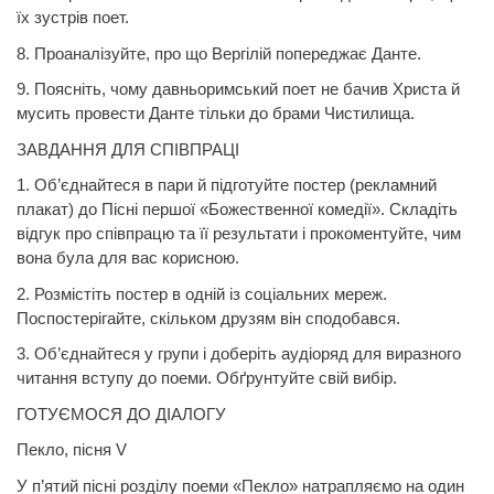
їх зустрів поет.
8. Проаналізуйте, про що Вергілій попереджає
Данте.
9. Поясніть, чому давньоримський поет не бачив
Христа
й
мусить провести
Данте
тільки до брами Чистилища.
ЗАВДАННЯ ДЛЯ СПІВПРАЦІ
1. Об’єднайтеся в пари й підготуйте постер (рекламний
плакат) до Пісні першої «Божественної комедії». Складіть
відгук про співпрацю та її результати і прокоментуйте, чим
вона
була для
вас корисною.
2. Розмістіть постер в одній із соціальних мереж.
Поспостерігайте, скільком друзям він сподобався.
3. Об’єднайтеся у групи і доберіть аудіоряд для виразного
читання вступу до поеми. Обґрунтуйте свій вибір.
ГОТУЄМОСЯ ДО ДІАЛОГУ
Пекло, пісня V
У п’ятий пісні розділу поеми «Пекло» натрапляємо на один