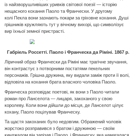
із найзворушливіших уривків світової поезії — історію
нещасного кохання Паоло та Франчески. У другому
колі
Пекла
вони зазнають покари за гріховне кохання. Душі
грішників кружляють тут у вічному вихорі, що символізує
вир їхньої земної пристрасті.
Габріель Россетті. Паоло і Франческа да Ріміні. 1867 р.
Ліричний образ
Франчески да
Ріміні має трагічне звучання,
він контрастує з потворними постатями пекельних
персонажів. Грішна
дружина, яку видали
заміж проти її волі,
відповіла на кохання брата власного чоловіка Паоло.
Франческа розповідає поетові, як вони з Паоло читали
роман про
Ланселота
— лицаря, закоханого у свою
королеву. Коли вони дійшли до місця, де
Ланселот
цілує
кохану, Паоло поцілував Франческу.
Та щастя закоханих було недовгим. Ображений чоловік
жорстоко розправився з братом і дружиною — своїм
кинджалом він зарізав і Паоло, і
Франческу,
яка намагалася