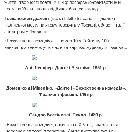
життя і творчості поета. У цій філософсько-фантастичній
поемі найбільш повно відбився його світогляд.
Тосканський діалект
(італ.
dialetto
toscano
)
— діалект
італійської мови, на якому говорять у Тоскані, області Італії
з центром у Флоренції.
«Божественна комедія» — номер 10 у Рейтингу 100
найкращих книжок усіх часів за версією журналу «Ньюсвік».
Арі
Шеффер.
Данте
і Беатріче. 1851 р.
Доменіко ді Мікеліно.
«Данте
і «Божественна комедія».
Фрагмент фрески. 1465 р.
Сандро
Боттічеллі. Пекло. 1480 р.
«Божественна комедія», написана в XIV ст., вважається
шедевром світової літератури.
Данте
виступає тут як